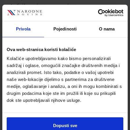
Jedinična mjera
kom
Nakladnik
ALKA SCRIPT d.o.o.
Autor
Dimitrić Horvatić-Kapelac
Kapelac Novokmet
Privola
Pojedinosti
O nama
Školski razred
10 1.RAZRED SŠ
Vrsta školske knjige
RADNA BILJEŽNICA
Ova web-stranica koristi kolačiće
Vrsta škole
3 STRUKOVNA
Nastavni predmet
EKONOMSKE ŠKOLE
Kolačiće upotrebljavamo kako bismo personalizirali
sadržaj i oglase, omogućili značajke društvenih medija i
Reg br min
6324-DOM
analizirali promet. Isto tako, podatke o vašoj upotrebi
naše web-lokacije dijelimo s partnerima za društvene
medije, oglašavanje i analizu, a oni ih mogu kombinirati s
drugim podacima koje ste im pružili ili koje su prikupili
dok ste upotrebljavali njihove usluge.
Dopusti sve