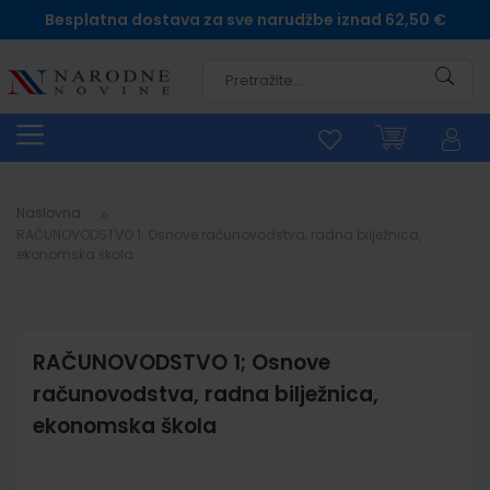
Besplatna dostava za sve narudžbe iznad 62,50 €
Pretra
Naslovna
RAČUNOVODSTVO 1; Osnove računovodstva, radna bilježnica,
ekonomska škola
RAČUNOVODSTVO 1; Osnove
računovodstva, radna bilježnica,
ekonomska škola