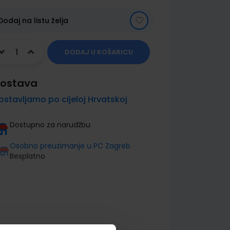
Dodaj na listu želja
DODAJ U KOŠARICU
ostava
ostavljamo po cijeloj Hrvatskoj
Dostupno za narudžbu
Osobno preuzimanje u PC Zagreb
Besplatno