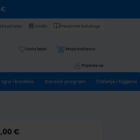
 €
sta pitanja
Vodiči
Preuzmite kataloge
Lista želja
Moja košarica
Prijavite se
Igra i kreativa
Darovni program
Čišćenje i higijena
4,00 €