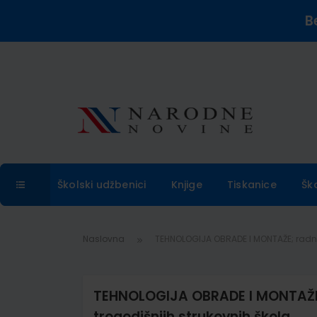
B
Školski udžbenici
Knjige
Tiskanice
Šk
Naslovna
TEHNOLOGIJA OBRADE I MONTAŽE; radna b
TEHNOLOGIJA OBRADE I MONTAŽE; r
trogodišnjih strukovnih škola