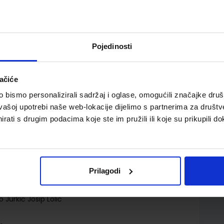
Pojedinosti
ačiće
a za 1. razred trogodišnjih strukovnih škola
bismo personalizirali sadržaj i oglase, omogućili značajke društv
vašoj upotrebi naše web-lokacije dijelimo s partnerima za društv
rati s drugim podacima koje ste im pružili ili koje su prikupili do
Prilagodi
d.d.
 Jurkić Josip Lolić