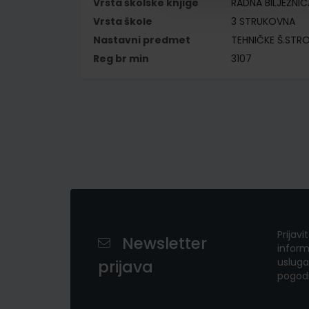
Vrsta školske knjige
RADNA BILJEŽNIC
Vrsta škole
3 STRUKOVNA
Nastavni predmet
TEHNIČKE Š.STR
Reg br min
3107
Prijavi
Newsletter
inform
usluga
prijava
pogod