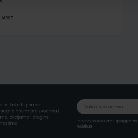
A
OJARST
te se kako bi primali
acije o novim proizvodima i
ma, akcijama i drugim
Prijavom na newsletter izjavljujete d
nostima
podataka