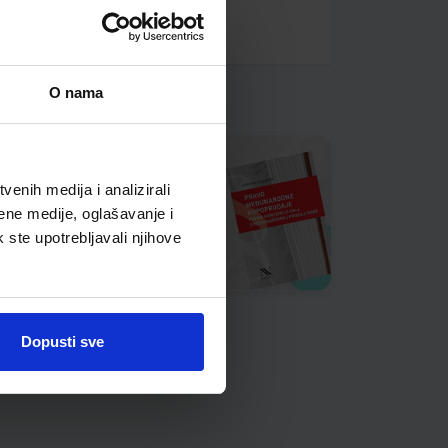
O nama
enih medija i analizirali
ene medije, oglašavanje i
k ste upotrebljavali njihove
Dopusti sve