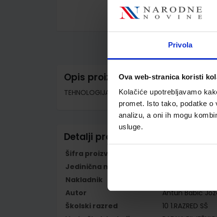
Skip
to
the
Privola
beginning
of
the
images
Opis proizvoda
Ova web-stranica koristi kol
gallery
TEHNOLOGIJA OBRADE I MONTAŽE; radna bilježnic
Kolačiće upotrebljavamo kako 
promet. Isto tako, podatke o 
analizu, a oni ih mogu kombini
usluge.
Detalji proizvoda
Šifra proizvoda
852933
Jedinična mjera
kom
Nakladnik
ŠKOLSKA KNJIGA 
Autor
Antun Babić Jozo
Školski razred
10 1.RAZRED SŠ