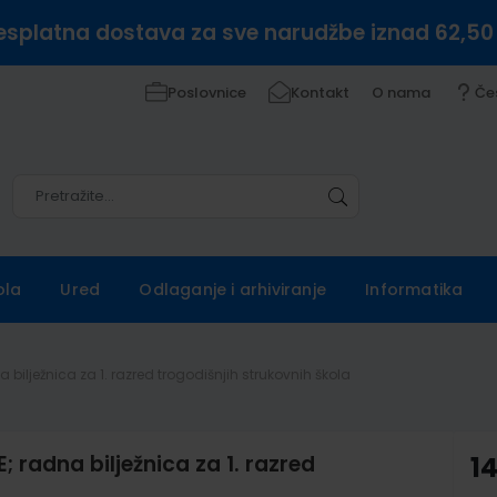
esplatna dostava za sve narudžbe iznad 62,50
Poslovnice
Kontakt
O nama
Če
Pretražite
Pretražite
ola
Ured
Odlaganje i arhiviranje
Informatika
ilježnica za 1. razred trogodišnjih strukovnih škola
adna bilježnica za 1. razred
1