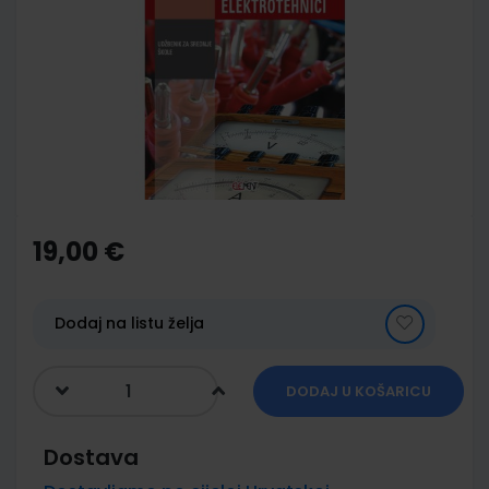
end
of
the
images
gallery
Skip
to
the
19,00 €
beginning
of
the
images
Dodaj na listu želja
gallery
DODAJ U KOŠARICU
Dostava