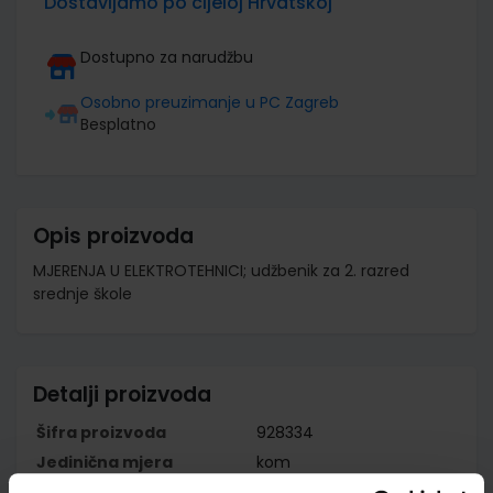
Dostavljamo po cijeloj Hrvatskoj
Dostupno za narudžbu
Osobno preuzimanje u PC Zagreb
Besplatno
Opis proizvoda
MJERENJA U ELEKTROTEHNICI; udžbenik za 2. razred
srednje škole
Detalji proizvoda
Šifra proizvoda
928334
Jedinična mjera
kom
Nakladnik
ELEMENT d.o.o.