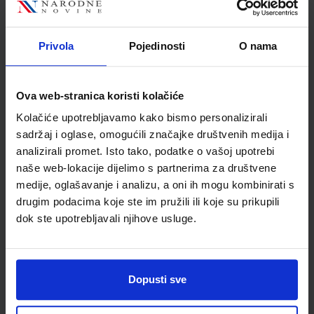
Autor
Andrea Bednjanec
Školski razred
20 2.RAZRED SŠ
Privola
Pojedinosti
O nama
Vrsta školske knjige
UDŽBENIK
Vrsta škole
3 STRUKOVNA
Nastavni predmet
TEHNIČKE Š.ELEKTROTE
Ova web-stranica koristi kolačiće
Reg br min
1184
Kolačiće upotrebljavamo kako bismo personalizirali
sadržaj i oglase, omogućili značajke društvenih medija i
analizirali promet. Isto tako, podatke o vašoj upotrebi
naše web-lokacije dijelimo s partnerima za društvene
medije, oglašavanje i analizu, a oni ih mogu kombinirati s
drugim podacima koje ste im pružili ili koje su prikupili
dok ste upotrebljavali njihove usluge.
Dopusti sve
Newsletter prijava