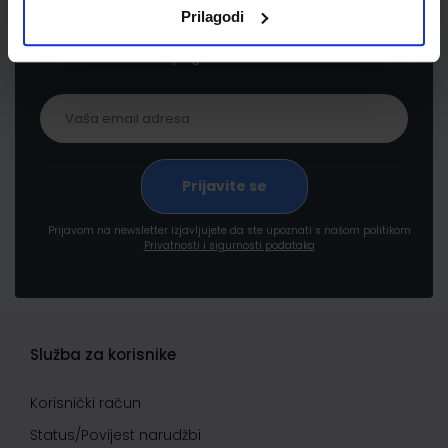
Prijavite se kako bi primali informacije o novim
Prilagodi
proizvodima i uslugama, akcijama i drugim
pogodnostima
Prijavom na newsletter izjavljujete da ste upoznati s našom politikom
Privatnosti i sigurnosti podataka
Služba za korisnike
Korisnički račun
Status/Povijest narudžbi