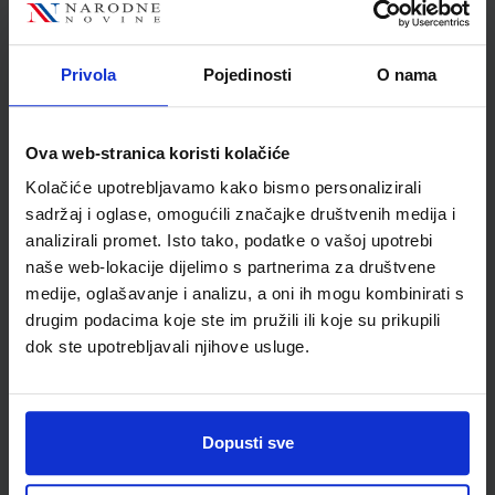
za lice; čuvati izvan dohvata djece
Privola
Pojedinosti
O nama
Detalji proizvoda
Šifra proizvoda
950877
Ova web-stranica koristi kolačiće
Jedinična mjera
kom
Kolačiće upotrebljavamo kako bismo personalizirali
sadržaj i oglase, omogućili značajke društvenih medija i
analizirali promet. Isto tako, podatke o vašoj upotrebi
naše web-lokacije dijelimo s partnerima za društvene
medije, oglašavanje i analizu, a oni ih mogu kombinirati s
drugim podacima koje ste im pružili ili koje su prikupili
dok ste upotrebljavali njihove usluge.
Dopusti sve
Newsletter prijava