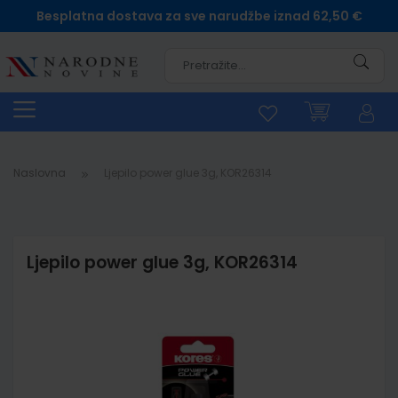
Besplatna dostava za sve narudžbe iznad 62,50 €
Pretra
Naslovna
Ljepilo power glue 3g, KOR26314
Ljepilo power glue 3g, KOR26314
Skip
to
the
end
of
the