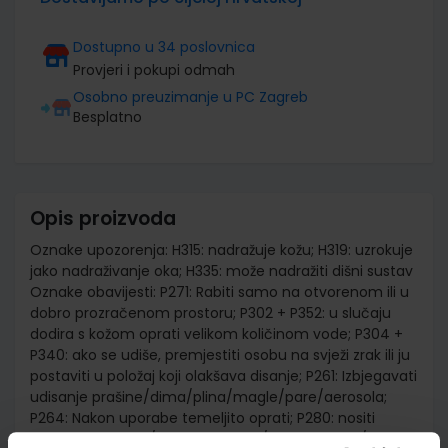
Dostupno u 34 poslovnica
Provjeri i pokupi odmah
Osobno preuzimanje u PC Zagreb
Besplatno
Opis proizvoda
Oznake upozorenja: H315: nadražuje kožu; H319: uzrokuje
jako nadraživanje oka; H335: može nadražiti dišni sustav
Oznake obavijesti: P271: Rabiti samo na otvorenom ili u
dobro prozračenom prostoru; P302 + P352: u slučaju
dodira s kožom oprati velikom količinom vode; P304 +
P340: ako se udiše, premjestiti osobu na svježi zrak ili ju
postaviti u položaj koji olakšava disanje; P261: Izbjegavati
udisanje prašine/dima/plina/magle/pare/aerosola;
P264: Nakon uporabe temeljito oprati; P280: nositi
zaštitne rukavice/zaštitno odijelo/zaštitu za oči/zaštitu