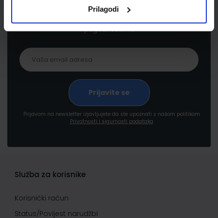
Prilagodi
Prijavite se kako bi primali informacije o novim
proizvodima i uslugama, akcijama i drugim
pogodnostima
Prijavom na newsletter izjavljujete da ste upoznati s našom politikom
Privatnosti i sigurnosti podataka
Služba za korisnike
Korisnički račun
Status/Povijest narudžbi