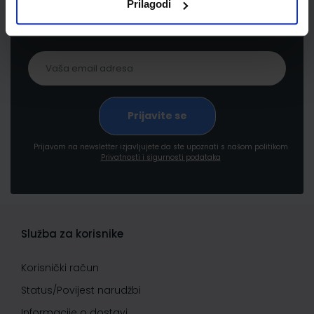
Prilagodi
proizvodima i uslugama, akcijama i drugim
pogodnostima
Prijavom na newsletter izjavljujete da ste upoznati s našom politikom
Privatnosti i sigurnosti podataka
Služba za korisnike
Korisnički račun
Status/Povijest narudžbi
Informacije o dostavi