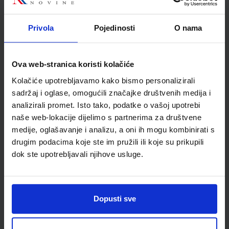
Autor
Čagalj Duvnjak Petričević
Školski razred
02 2.RAZRED OŠ
Privola
Pojedinosti
O nama
Vrsta školske knjige
UDŽBENIK I RB
Vrsta škole
1 OSNOVNA
Nastavni predmet
PRIRODA I DRUŠT.PP
Ova web-stranica koristi kolačiće
Reg br min
4016
Kolačiće upotrebljavamo kako bismo personalizirali
sadržaj i oglase, omogućili značajke društvenih medija i
analizirali promet. Isto tako, podatke o vašoj upotrebi
naše web-lokacije dijelimo s partnerima za društvene
medije, oglašavanje i analizu, a oni ih mogu kombinirati s
drugim podacima koje ste im pružili ili koje su prikupili
dok ste upotrebljavali njihove usluge.
Dopusti sve
Newsletter prijava
Prijavite se kako bi primali informacije o novim