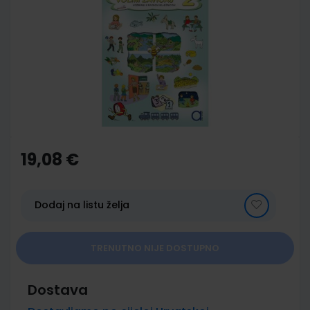
end
of
the
images
gallery
Skip
to
the
19,08 €
beginning
of
the
images
Dodaj na listu želja
gallery
TRENUTNO NIJE DOSTUPNO
Dostava