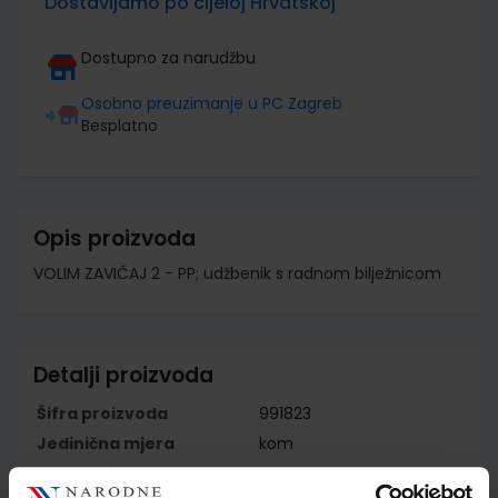
Dostavljamo po cijeloj Hrvatskoj
Dostupno za narudžbu
Osobno preuzimanje u PC Zagreb
Besplatno
Opis proizvoda
VOLIM ZAVIČAJ 2 - PP; udžbenik s radnom bilježnicom
Detalji proizvoda
Šifra proizvoda
991823
Jedinična mjera
kom
Nakladnik
ALKA SCRIPT d.o.o.