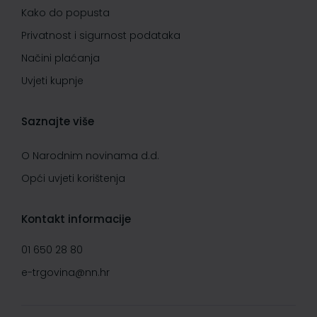
Kako do popusta
Privatnost i sigurnost podataka
Načini plaćanja
Uvjeti kupnje
Saznajte više
O Narodnim novinama d.d.
Opći uvjeti korištenja
Kontakt informacije
01 650 28 80
e-trgovina@nn.hr