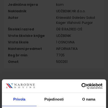
Jedinična mjera
kom
Nakladnik
UDŽBENIK.HR d.o.o.
Autor
Kniewald Galešev Sokol
Kager Vlahović Purgar
Školski razred
08 8.RAZRED OŠ
Vrsta školske knjige
UDŽBENIK
Vrsta škole
1 OSNOVNA
Nastavni predmet
INFORMATIKA
Reg br min
7705
Omot
500261
Kupci najčešće biraju..
Privola
Pojedinosti
O nama