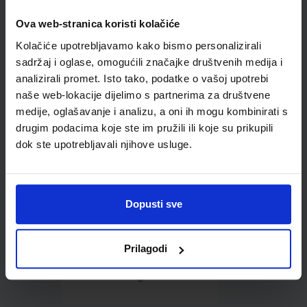
Ova web-stranica koristi kolačiće
Omot PVC za školske
Kolačiće upotrebljavamo kako bismo personalizirali
udžbenike; dimenzije
421x277; tip 261
sadržaj i oglase, omogućili značajke društvenih medija i
analizirali promet. Isto tako, podatke o vašoj upotrebi
naše web-lokacije dijelimo s partnerima za društvene
medije, oglašavanje i analizu, a oni ih mogu kombinirati s
drugim podacima koje ste im pružili ili koje su prikupili
dok ste upotrebljavali njihove usluge.
0,85 €
Dopusti sve
Prilagodi