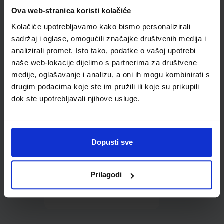
Omot PVC za školske
Ova web-stranica koristi kolačiće
udžbenike; dimenzije
Kolačiće upotrebljavamo kako bismo personalizirali
413x287; tip 239
sadržaj i oglase, omogućili značajke društvenih medija i
analizirali promet. Isto tako, podatke o vašoj upotrebi
naše web-lokacije dijelimo s partnerima za društvene
medije, oglašavanje i analizu, a oni ih mogu kombinirati s
drugim podacima koje ste im pružili ili koje su prikupili
dok ste upotrebljavali njihove usluge.
0,85 €
Dopusti sve
Prilagodi