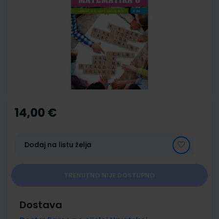
end
of
the
images
gallery
Skip
to
the
14,00 €
beginning
of
the
images
Dodaj na listu želja
gallery
TRENUTNO NIJE DOSTUPNO
Dostava