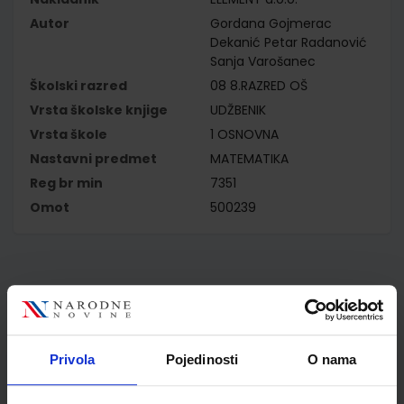
Autor
Gordana Gojmerac
Dekanić Petar Radanović
Sanja Varošanec
Školski razred
08 8.RAZRED OŠ
Vrsta školske knjige
UDŽBENIK
Vrsta škole
1 OSNOVNA
Nastavni predmet
MATEMATIKA
Reg br min
7351
Omot
500239
Kupci najčešće biraju..
Privola
Pojedinosti
O nama