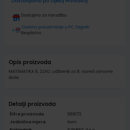
Dostavljamo po cijeloj Hrvatskoj
Dostupno za narudžbu
Osobno preuzimanje u PC Zagreb
Besplatno
Opis proizvoda
MATEMATIKA 8, 2.DIO; udžbenik za 8. razred osnovne
škole
Detalji proizvoda
Šifra proizvoda
569172
Jedinična mjera
kom
Nakladnik
ELEMENT d.o.o.