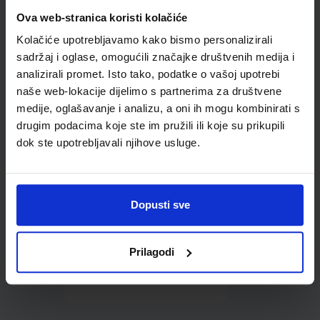
Omot PVC za školske
Ova web-stranica koristi kolačiće
udžbenike; dimenzije
Kolačiće upotrebljavamo kako bismo personalizirali
416x277; tip 161
sadržaj i oglase, omogućili značajke društvenih medija i
analizirali promet. Isto tako, podatke o vašoj upotrebi
naše web-lokacije dijelimo s partnerima za društvene
medije, oglašavanje i analizu, a oni ih mogu kombinirati s
drugim podacima koje ste im pružili ili koje su prikupili
dok ste upotrebljavali njihove usluge.
0,85 €
Dopusti sve
Prilagodi