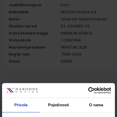
Jedinična mjera
kom
Nakladnik
ŠKOLSKA KNJIGA d.d.
Autor
Sonja Ivić Marija Krmpotić
Školski razred
04 4.RAZRED OŠ
Vrsta školske knjige
RADNA BILJEŽNICA
Vrsta škole
1 OSNOVNA
Nastavni predmet
HRVATSKI JEZIK
Reg br min
7699-DOM
Omot
500161
Kupci najčešće biraju..
Privola
Pojedinosti
O nama