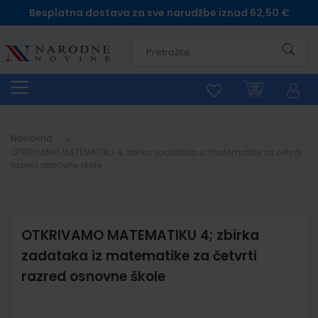
Besplatna dostava za sve narudžbe iznad 62,50 €
Pretra
Naslovna
OTKRIVAMO MATEMATIKU 4; zbirka zadataka iz matematike za četvrti
razred osnovne škole
OTKRIVAMO MATEMATIKU 4; zbirka
zadataka iz matematike za četvrti
razred osnovne škole