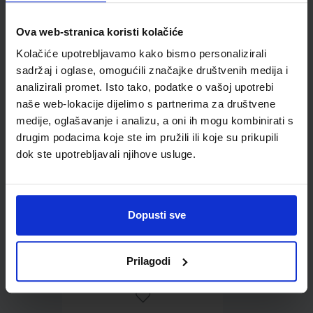
Ova web-stranica koristi kolačiće
Omot PVC za školske
Kolačiće upotrebljavamo kako bismo personalizirali
udžbenike; dimenzije
sadržaj i oglase, omogućili značajke društvenih medija i
433x272; tip 167
analizirali promet. Isto tako, podatke o vašoj upotrebi
naše web-lokacije dijelimo s partnerima za društvene
medije, oglašavanje i analizu, a oni ih mogu kombinirati s
drugim podacima koje ste im pružili ili koje su prikupili
dok ste upotrebljavali njihove usluge.
Dopusti sve
0,85 €
Prilagodi