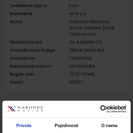
Jedinična mjera
kom
Nakladnik
ALFA d.d.
Autor
Dubravka Glasnović
Gracin Gabriela Žokalj
Tanja Soucie
Školski razred
04 4.RAZRED OŠ
Vrsta školske knjige
ZBIRKA ZADATAKA
Vrsta škole
1 OSNOVNA
Nastavni predmet
MATEMATIKA
Reg br min
7278-DOM2
Omot
500167
Kupci najčešće biraju..
Privola
Pojedinosti
O nama