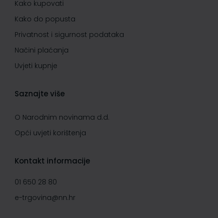
Kako kupovati
Kako do popusta
Privatnost i sigurnost podataka
Načini plaćanja
Uvjeti kupnje
Saznajte više
O Narodnim novinama d.d.
Opći uvjeti korištenja
Kontakt informacije
01 650 28 80
e-trgovina@nn.hr