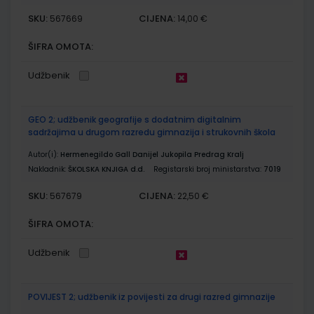
SKU:
CIJENA:
567669
14,00 €
ŠIFRA OMOTA:
Udžbenik
GEO 2; udžbenik geografije s dodatnim digitalnim
sadržajima u drugom razredu gimnazija i strukovnih škola
Autor(i):
Hermenegildo Gall Danijel Jukopila Predrag Kralj
Nakladnik:
ŠKOLSKA KNJIGA d.d.
Registarski broj ministarstva:
7019
SKU:
CIJENA:
567679
22,50 €
ŠIFRA OMOTA:
Udžbenik
POVIJEST 2; udžbenik iz povijesti za drugi razred gimnazije