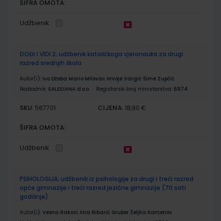
ŠIFRA OMOTA:
Udžbenik
DOĐI I VIDI 2; udžbenik katoličkoga vjeronauka za drugi
razred srednjih škola
Autor(i):
Ivo Džeba Mario Milovac Hrvoje Vargić Šime Zupčić
Nakladnik:
SALESIANA d.o.o.
Registarski broj ministarstva:
6974
SKU:
CIJENA:
567701
18,90 €
ŠIFRA OMOTA:
Udžbenik
PSIHOLOGIJA; udžbenik iz psihologije za drugi i treći razred
opće gimnazije i treći razred jezične gimnazije (70 sati
godišnje)
Autor(i):
Vesna Rakoci Ana Ribarić Gruber Željka Kamenov