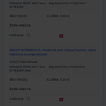
Nakladnik:
PROFIL KLETT d.o.o.
Registarski broj ministarstva:
6778;6290
SKU:
CIJENA:
556261
21,00 €
ŠIFRA OMOTA:
Udžbenik
INSIGHT INTERMEDIATE; Workbook with Online Practice, radna
bilježnica za engleski jezik
Autor(i):
Paul Hancock
Nakladnik:
PROFIL KLETT d.o.o.
Registarski broj ministarstva:
6778;6290-DOM
SKU:
CIJENA:
556262
17,00 €
ŠIFRA OMOTA:
Udžbenik