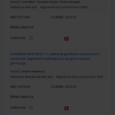
Autor(i):
Ante Birin Tomislav Šarlija Tihana Magaš
Nakladnik:
ALFA d.d.
Registarski broj ministarstva:
6557
SKU:
CIJENA:
567684
22,00 €
ŠIFRA OMOTA:
Udžbenik
GLAZBENA UMJETNOST 2; udžbenik glazbene umjetnosti s
dodatnim digitalnim sadržajima u drugom razredu
gimnazije
Autor(i):
Nada Medenica
Nakladnik:
ŠKOLSKA KNJIGA d.d.
Registarski broj ministarstva:
7021
SKU:
CIJENA:
567694
23,60 €
ŠIFRA OMOTA:
Udžbenik