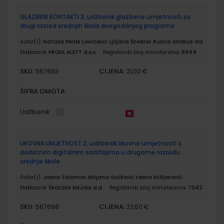
GLAZBENI KONTAKTI 2; udžbenik glazbene umjetnosti za
drugi razred srednjih škola dvogodišnjeg programa
Autor(i):
Nataša Perak Lovričević Ljiljana Ščedrov Ružica Ambruš-Kiš
Nakladnik:
PROFIL KLETT d.o.o.
Registarski broj ministarstva:
6844
SKU:
CIJENA:
567693
21,00 €
ŠIFRA OMOTA:
Udžbenik
LIKOVNA UMJETNOST 2; udžbenik likovne umjetnosti s
dodatnim digitalnim sadržajima u drugome razredu
srednje škole
Autor(i):
Jasna Salamon Mirjana Vučković Vesna Mišljenović
Nakladnik:
ŠKOLSKA KNJIGA d.d.
Registarski broj ministarstva:
7042
SKU:
CIJENA:
567698
23,60 €