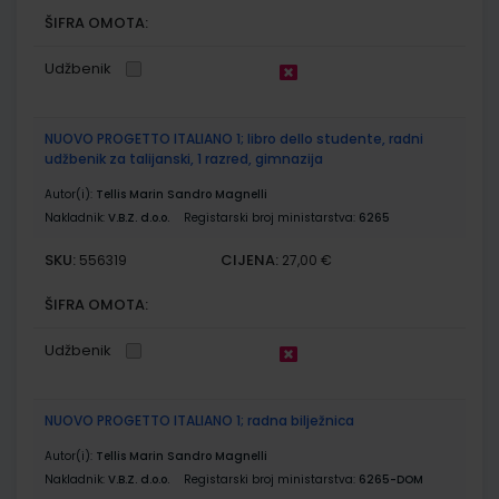
ŠIFRA OMOTA:
Udžbenik
NUOVO PROGETTO ITALIANO 1; libro dello studente, radni
udžbenik za talijanski, 1 razred, gimnazija
Autor(i):
Tellis Marin Sandro Magnelli
Nakladnik:
V.B.Z. d.o.o.
Registarski broj ministarstva:
6265
SKU:
CIJENA:
556319
27,00 €
ŠIFRA OMOTA:
Udžbenik
NUOVO PROGETTO ITALIANO 1; radna bilježnica
Autor(i):
Tellis Marin Sandro Magnelli
Nakladnik:
V.B.Z. d.o.o.
Registarski broj ministarstva:
6265-DOM