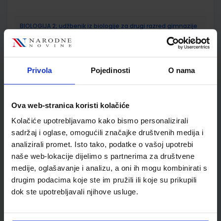
BIOLOGIJA 2; udžbenik iz biologije za drugi razred gimnazije
Autor(i):
Remenar Sertić Perić Rebrina Đumlija
Nakladnik:
ALFA d.d.
Registarski broj ministarstva:
6478
Privola
Pojedinosti
O nama
SKU:
CIJENA:
567644
21,00 €
ŠIFRA OMOTA:
Ova web-stranica koristi kolačiće
Udžbenik
Kolačiće upotrebljavamo kako bismo personalizirali
sadržaj i oglase, omogućili značajke društvenih medija i
BIOLOGIJA 2; radna bilježnica iz biologije za drugi razred
analizirali promet. Isto tako, podatke o vašoj upotrebi
gimnazije
naše web-lokacije dijelimo s partnerima za društvene
Autor(i):
Sunčica Remenar Mirela Sertić Perić Fran Rebrina
medije, oglašavanje i analizu, a oni ih mogu kombinirati s
Nakladnik:
ALFA d.d.
Registarski broj ministarstva:
6478-DOM
drugim podacima koje ste im pružili ili koje su prikupili
dok ste upotrebljavali njihove usluge.
SKU:
CIJENA:
567645
13,00 €
ŠIFRA OMOTA: