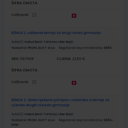
ŠIFRA OMOTA:
Udžbenik
KEMIJA 2; udžbenik kemije za drugi razred gimnazije
Autor(i):
Habuš Barić Tominac Liber Bajić
Nakladnik:
PROFIL KLETT d.o.o.
Registarski broj ministarstva:
6865
SKU:
CIJENA:
567668
22,50 €
ŠIFRA OMOTA:
Udžbenik
KEMIJA 2; zbirka riješenih primjera i zadataka iz kemije za
učenike drugih razreda gimnazije
Autor(i):
Habuš Barić Tominac Liber Bajić
Nakladnik:
PROFIL KLETT d.o.o.
Registarski broj ministarstva:
6865-
DOM