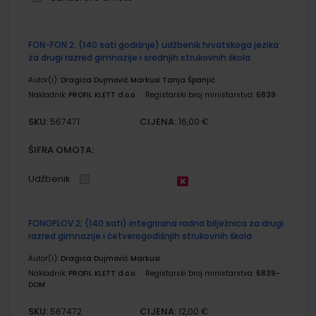
Grupirani
FON-FON 2; (140 sati godišnje) udžbenik hrvatskoga jezika
proizvodi
za drugi razred gimnazije i srednjih strukovnih škola
Autor(i):
Dragica Dujmović Markusi Tanja Španjić
Nakladnik:
PROFIL KLETT d.o.o.
Registarski broj ministarstva:
6839
SKU:
CIJENA:
567471
16,00 €
ŠIFRA OMOTA:
Udžbenik
FONOPLOV 2; (140 sati) integrirana radna bilježnica za drugi
razred gimnazije i četverogodišnjih strukovnih škola
Autor(i):
Dragica Dujmović Markusi
Nakladnik:
PROFIL KLETT d.o.o.
Registarski broj ministarstva:
6839-
DOM
SKU:
CIJENA:
567472
12,00 €