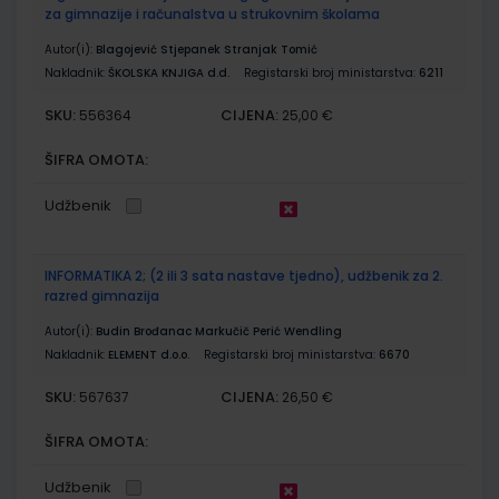
za gimnazije i računalstva u strukovnim školama
Autor(i):
Blagojević Stjepanek Stranjak Tomić
Nakladnik:
ŠKOLSKA KNJIGA d.d.
Registarski broj ministarstva:
6211
SKU:
CIJENA:
556364
25,00 €
ŠIFRA OMOTA:
Udžbenik
INFORMATIKA 2; (2 ili 3 sata nastave tjedno), udžbenik za 2.
razred gimnazija
Autor(i):
Budin Brođanac Markučič Perić Wendling
Nakladnik:
ELEMENT d.o.o.
Registarski broj ministarstva:
6670
SKU:
CIJENA:
567637
26,50 €
ŠIFRA OMOTA:
Udžbenik