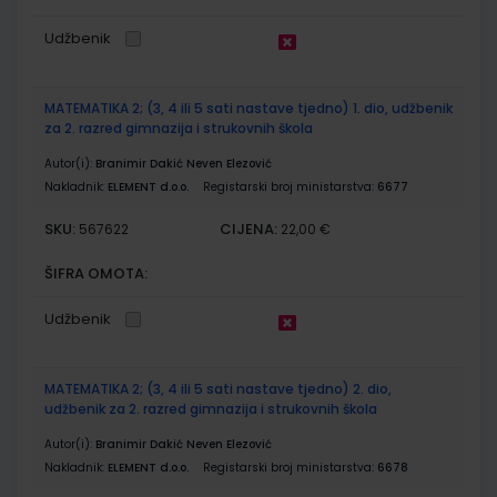
Udžbenik
MATEMATIKA 2; (3, 4 ili 5 sati nastave tjedno) 1. dio, udžbenik
za 2. razred gimnazija i strukovnih škola
Autor(i):
Branimir Dakić Neven Elezović
Nakladnik:
ELEMENT d.o.o.
Registarski broj ministarstva:
6677
SKU:
CIJENA:
567622
22,00 €
ŠIFRA OMOTA:
Udžbenik
MATEMATIKA 2; (3, 4 ili 5 sati nastave tjedno) 2. dio,
udžbenik za 2. razred gimnazija i strukovnih škola
Autor(i):
Branimir Dakić Neven Elezović
Nakladnik:
ELEMENT d.o.o.
Registarski broj ministarstva:
6678