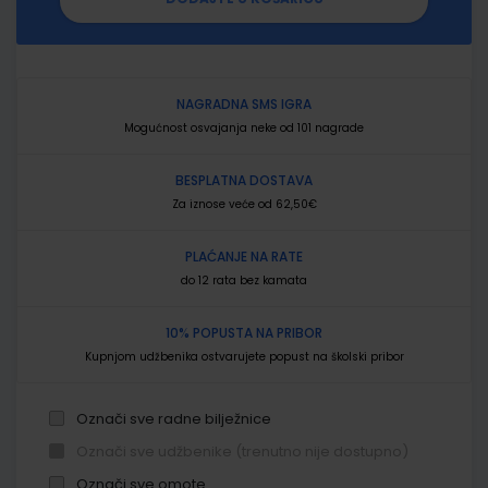
NAGRADNA SMS IGRA
Mogućnost osvajanja neke od 101 nagrade
BESPLATNA DOSTAVA
Za iznose veće od 62,50€
PLAĆANJE NA RATE
do 12 rata bez kamata
10% POPUSTA NA PRIBOR
Kupnjom udžbenika ostvarujete popust na školski pribor
Označi sve radne bilježnice
Označi sve udžbenike (trenutno nije dostupno)
Označi sve omote