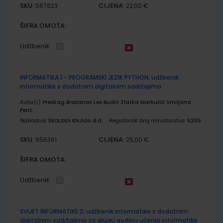
SKU:
CIJENA:
567623
22,00 €
ŠIFRA OMOTA:
Udžbenik
INFORMATIKA 1 - PROGRAMSKI JEZIK PYTHON; udžbenik
informatike s dodatnim digitalnim sadržajima
Autor(i):
Predrag Brođanac Leo Budin Zlatka Markučič Smiljana
Perić
Nakladnik:
ŠKOLSKA KNJIGA d.d.
Registarski broj ministarstva:
6205
SKU:
CIJENA:
556361
25,00 €
ŠIFRA OMOTA:
Udžbenik
SVIJET INFORMATIKE 2; udžbenik informatike s dodatnim
digitalnim sadržajima za drugu godinu učenja informatike