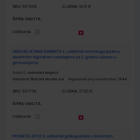
SKU:
CIJENA:
567606
16,10 €
ŠIFRA OMOTA:
Udžbenik
LINGUAE LATINAE ELEMENTA 2; udžbenik latinskoga jezika s
dodatnim digitalnim sadržajima za 2. godinu učenja u
gimnazijama
Autor(i):
Jadranka Bagarić
Nakladnik:
ŠKOLSKA KNJIGA d.d.
Registarski broj ministarstva:
7044
SKU:
CIJENA:
567706
27,30 €
ŠIFRA OMOTA:
Udžbenik
PROMETEJ EPOS 2; udžbenik grčkog jezika s dodatnim