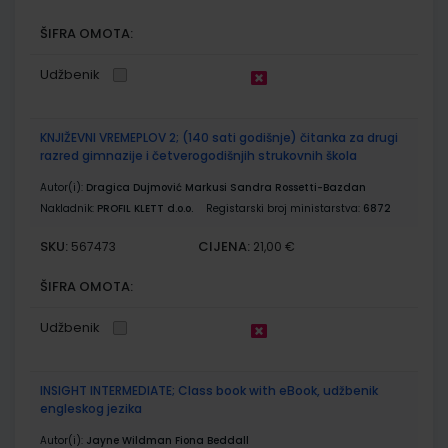
ŠIFRA OMOTA:
Udžbenik
KNJIŽEVNI VREMEPLOV 2; (140 sati godišnje) čitanka za drugi
razred gimnazije i četverogodišnjih strukovnih škola
Autor(i):
Dragica Dujmović Markusi Sandra Rossetti-Bazdan
Nakladnik:
PROFIL KLETT d.o.o.
Registarski broj ministarstva:
6872
SKU:
CIJENA:
567473
21,00 €
ŠIFRA OMOTA:
Udžbenik
INSIGHT INTERMEDIATE; Class book with eBook, udžbenik
engleskog jezika
Autor(i):
Jayne Wildman Fiona Beddall