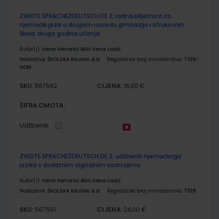
ZWEITE.SPRACHEŽDEUTSCH.DE 2; radna bilježnica za
njemački jezik u drugom razredu gimnazija i strukovnih
škola, druga godina učenja
Autor(i):
Irena Horvatić Bilić Irena Lasić
Nakladnik:
ŠKOLSKA KNJIGA d.d.
Registarski broj ministarstva:
7109-
DOM
SKU:
CIJENA:
567562
16,00 €
ŠIFRA OMOTA:
Udžbenik
ZWEITE.SPRACHEŽDEUTSCH.DE 2; udžbenik njemačkoga
jezika s dodatnim digitalnim sadržajima
Autor(i):
Irena Horvatić Bilić Irena Lasić
Nakladnik:
ŠKOLSKA KNJIGA d.d.
Registarski broj ministarstva:
7109
SKU:
CIJENA:
567561
24,00 €