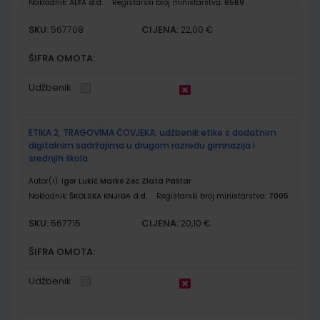
Nakladnik:
ALFA d.d.
Registarski broj ministarstva:
6569
SKU:
CIJENA:
567708
22,00 €
ŠIFRA OMOTA:
Udžbenik
ETIKA 2, TRAGOVIMA ČOVJEKA; udžbenik etike s dodatnim
digitalnim sadržajima u drugom razredu gimnazija i
srednjih škola
Autor(i):
Igor Lukić Marko Zec Zlata Paštar
Nakladnik:
ŠKOLSKA KNJIGA d.d.
Registarski broj ministarstva:
7005
SKU:
CIJENA:
567715
20,10 €
ŠIFRA OMOTA:
Udžbenik