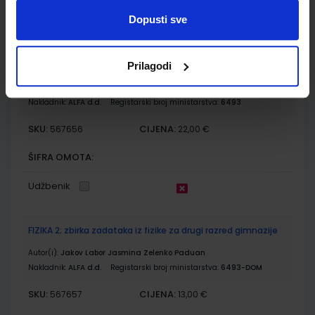
Dopusti sve
Udžbenik
FIZIKA 2; udžbenik iz fizike za drugi razred gimnazije
Prilagodi
Autor(i):
Jakov Labor Jasmina Zelenko Paduan
Nakladnik:
ALFA d.d.
Registarski broj ministarstva:
6493
SKU:
CIJENA:
567656
22,00 €
ŠIFRA OMOTA:
Udžbenik
FIZIKA 2; zbirka zadataka iz fizike za drugi razred gimnazije
Autor(i):
Jakov Labor Jasmina Zelenko Paduan
Nakladnik:
ALFA d.d.
Registarski broj ministarstva:
6493-DOM
SKU:
CIJENA:
567657
13,00 €