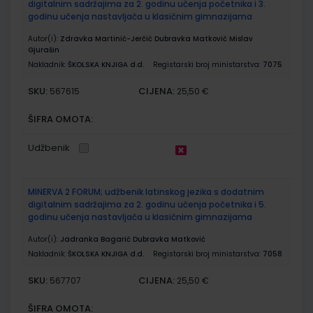
digitalnim sadržajima za 2. godinu učenja početnika i 3.
godinu učenja nastavljača u klasičnim gimnazijama
Autor(i):
Zdravka Martinić-Jerčić Dubravka Matković Mislav
Gjurašin
Nakladnik:
ŠKOLSKA KNJIGA d.d.
Registarski broj ministarstva:
7075
SKU:
CIJENA:
567615
25,50 €
ŠIFRA OMOTA:
Udžbenik
MINERVA 2 FORUM; udžbenik latinskog jezika s dodatnim
digitalnim sadržajima za 2. godinu učenja početnika i 5.
godinu učenja nastavljača u klasičnim gimnazijama
Autor(i):
Jadranka Bagarić Dubravka Matković
Nakladnik:
ŠKOLSKA KNJIGA d.d.
Registarski broj ministarstva:
7058
SKU:
CIJENA:
567707
25,50 €
ŠIFRA OMOTA: