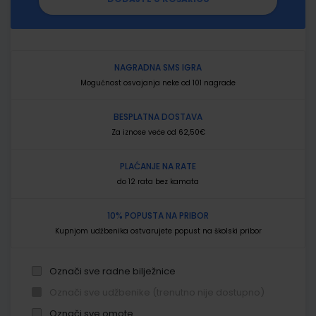
NAGRADNA SMS IGRA
Mogućnost osvajanja neke od 101 nagrade
BESPLATNA DOSTAVA
Za iznose veće od 62,50€
PLAĆANJE NA RATE
do 12 rata bez kamata
10% POPUSTA NA PRIBOR
Kupnjom udžbenika ostvarujete popust na školski pribor
Označi sve radne bilježnice
Označi sve udžbenike (trenutno nije dostupno)
Označi sve omote