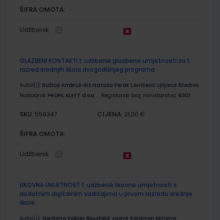
ŠIFRA OMOTA:
Udžbenik
GLAZBENI KONTAKTI 1; udžbenik glazbene umjetnosti za 1.
razred srednjih škola dvogodišnjeg programa
Autor(i):
Ružica Ambruš-Kiš Nataša Perak Lovričević Ljiljana Ščedrov
Nakladnik:
PROFIL KLETT d.o.o.
Registarski broj ministarstva:
6301
SKU:
CIJENA:
556347
21,00 €
ŠIFRA OMOTA:
Udžbenik
LIKOVNA UMJETNOST 1; udžbenik likovne umjetnosti s
dodatnim digitalnim sadržajima u prvom razredu srednje
škole
Autor(i):
Gordana Košćec Bousfield Jasna Salamon Mirjana