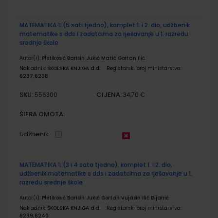
MATEMATIKA 1; (5 sati tjedno), komplet 1. i 2. dio, udžbenik
matematike s dds i zadatcima za rješavanje u 1. razredu
srednje škole
Autor(i):
Pletikosić Barišin Jukić Matić Gortan Ilić
Nakladnik:
ŠKOLSKA KNJIGA d.d.
Registarski broj ministarstva:
6237;6238
SKU:
CIJENA:
556300
34,70 €
ŠIFRA OMOTA:
Udžbenik
MATEMATIKA 1; (3 i 4 sata tjedno), komplet 1. i 2. dio,
udžbenik matematike s dds i zadatcima za rješavanje u 1.
razredu srednje škole
Autor(i):
Pletikosić Barišin Jukić Gortan Vujasin Ilić Dijanić
Nakladnik:
ŠKOLSKA KNJIGA d.d.
Registarski broj ministarstva:
6239;6240