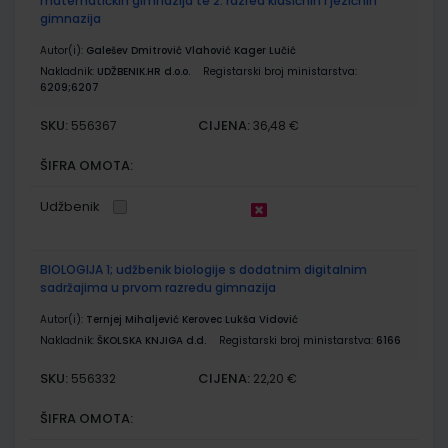
matematičkih gimnazija te 2. razred klasičnih i jezičnih
gimnazija
Autor(i):
Galešev Dmitrović Vlahović Kager Lučić
Nakladnik:
UDŽBENIK.HR d.o.o.
Registarski broj ministarstva:
6209;6207
SKU:
CIJENA:
556367
36,48 €
ŠIFRA OMOTA:
Udžbenik
BIOLOGIJA 1; udžbenik biologije s dodatnim digitalnim
sadržajima u prvom razredu gimnazija
Autor(i):
Ternjej Mihaljević Kerovec Lukša Vidović
Nakladnik:
ŠKOLSKA KNJIGA d.d.
Registarski broj ministarstva:
6166
SKU:
CIJENA:
556332
22,20 €
ŠIFRA OMOTA: