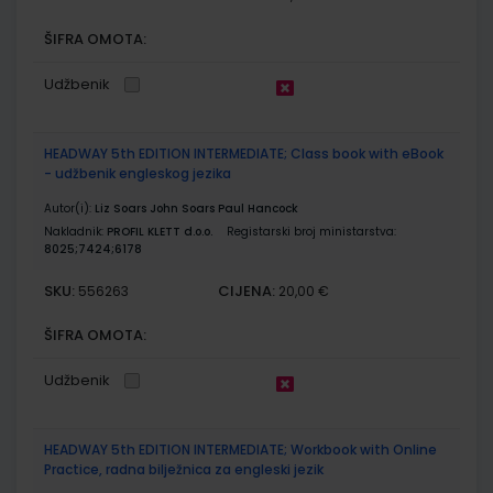
ŠIFRA OMOTA:
Udžbenik
HEADWAY 5th EDITION INTERMEDIATE; Class book with eBook
- udžbenik engleskog jezika
Autor(i):
Liz Soars John Soars Paul Hancock
Nakladnik:
PROFIL KLETT d.o.o.
Registarski broj ministarstva:
8025;7424;6178
SKU:
CIJENA:
556263
20,00 €
ŠIFRA OMOTA:
Udžbenik
HEADWAY 5th EDITION INTERMEDIATE; Workbook with Online
Practice, radna bilježnica za engleski jezik