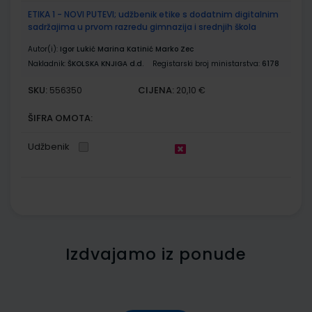
ETIKA 1 - NOVI PUTEVI; udžbenik etike s dodatnim digitalnim
sadržajima u prvom razredu gimnazija i srednjih škola
Autor(i):
Igor Lukić Marina Katinić Marko Zec
Nakladnik:
ŠKOLSKA KNJIGA d.d.
Registarski broj ministarstva:
6178
SKU:
CIJENA:
556350
20,10 €
ŠIFRA OMOTA:
Udžbenik
Izdvajamo iz ponude