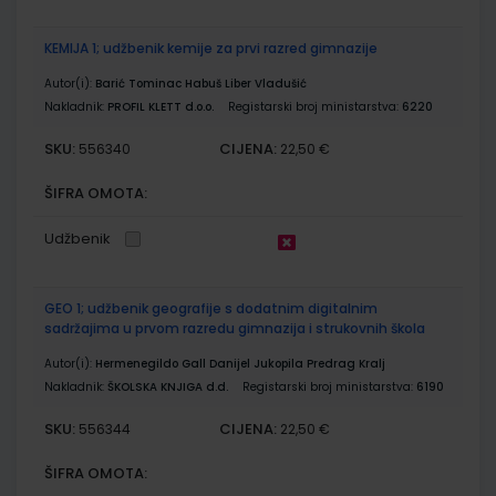
KEMIJA 1; udžbenik kemije za prvi razred gimnazije
Autor(i):
Barić Tominac Habuš Liber Vladušić
Nakladnik:
PROFIL KLETT d.o.o.
Registarski broj ministarstva:
6220
SKU:
CIJENA:
556340
22,50 €
ŠIFRA OMOTA:
Udžbenik
GEO 1; udžbenik geografije s dodatnim digitalnim
sadržajima u prvom razredu gimnazija i strukovnih škola
Autor(i):
Hermenegildo Gall Danijel Jukopila Predrag Kralj
Nakladnik:
ŠKOLSKA KNJIGA d.d.
Registarski broj ministarstva:
6190
SKU:
CIJENA:
556344
22,50 €
ŠIFRA OMOTA: