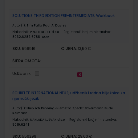
SOLUTIONS THIRD EDITION PRE-INTERMEDIATE; Workbook
Autor(i):
Tim Falla Paul A. Davies
Nakladnik:
PROFIL KLETT d.o.o.
Registarski broj ministarstva:
8032;6287;6788-DOM
SKU:
CIJENA:
556516
13,50 €
ŠIFRA OMOTA:
Udžbenik
SCHRITTE INTERNATIONAL NEU 1; udžbenik i radna bilježnica za
njemački jezik
Autor(i):
Niebisch Penning-Hiemstra Specht Bovermann Pude
Reimann
Nakladnik:
NAKLADA LJEVAK d.o.o.
Registarski broj ministarstva:
8019;6241
SKU:
CIJENA:
556299
29,00 €