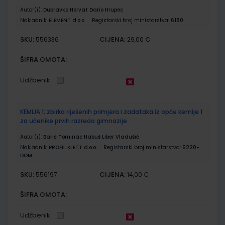
Autor(i):
Dubravko Horvat Dario Hrupec
Nakladnik:
ELEMENT d.o.o.
Registarski broj ministarstva:
6180
SKU:
CIJENA:
556336
29,00 €
ŠIFRA OMOTA:
Udžbenik
KEMIJA 1; zbirka riješenih primjera i zadataka iz opće kemije 1
za učenike prvih razreda gimnazije
Autor(i):
Barić Tominac Habuš Liber Vladušić
Nakladnik:
PROFIL KLETT d.o.o.
Registarski broj ministarstva:
6220-
DOM
SKU:
CIJENA:
556197
14,00 €
ŠIFRA OMOTA:
Udžbenik