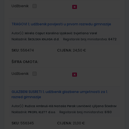
Udžbenik
TRAGOVI 1; udžbenik povijesti u prvom razredu gimnazije
Autor(i):
Mirela Caput Karolina Ujaković Svjetlana Vorel
Nakladnik:
ŠKOLSKA KNJIGA d.d.
Registarski broj ministarstva:
6472
SKU:
CIJENA:
556474
24,50 €
ŠIFRA OMOTA:
Udžbenik
GLAZBENI SUSRETI 1; udžbenik glazbene umjetnosti za 1.
razred gimnazije
Autor(i):
Ružica Ambruš-Kiš Nataša Perak Lovričević Ljiljana Ščedrov
Nakladnik:
PROFIL KLETT d.o.o.
Registarski broj ministarstva:
6193
SKU:
CIJENA:
556345
21,00 €