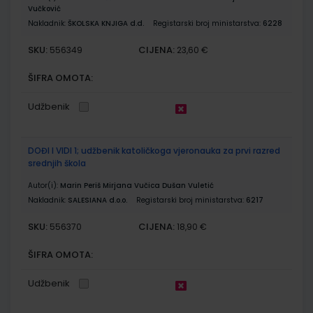
Vučković
Nakladnik:
ŠKOLSKA KNJIGA d.d.
Registarski broj ministarstva:
6228
SKU:
CIJENA:
556349
23,60 €
ŠIFRA OMOTA:
Udžbenik
DOĐI I VIDI 1; udžbenik katoličkoga vjeronauka za prvi razred
srednjih škola
Autor(i):
Marin Periš Mirjana Vučica Dušan Vuletić
Nakladnik:
SALESIANA d.o.o.
Registarski broj ministarstva:
6217
SKU:
CIJENA:
556370
18,90 €
ŠIFRA OMOTA:
Udžbenik