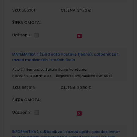
SKU:
CIJENA:
556301
34,70 €
ŠIFRA OMOTA:
Udžbenik
MATEMATIKA 1; (2 ili 3 sata nastave tjedno), udžbenik za 1.
razred medicinskih i srodnih škola
Autor(i):
Bernardica Bakula Sanja Varošanec
Nakladnik:
ELEMENT d.o.o.
Registarski broj ministarstva:
6673
SKU:
CIJENA:
567616
30,50 €
ŠIFRA OMOTA:
Udžbenik
INFORMATIKA 1; udžbenik za 1. razred općih i prirodoslovno-