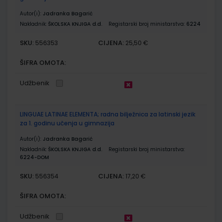
Autor(i):
Jadranka Bagarić
Nakladnik:
ŠKOLSKA KNJIGA d.d.
Registarski broj ministarstva:
6224
SKU:
CIJENA:
556353
25,50 €
ŠIFRA OMOTA:
Udžbenik
LINGUAE LATINAE ELEMENTA; radna bilježnica za latinski jezik
za 1. godinu učenja u gimnazija
Autor(i):
Jadranka Bagarić
Nakladnik:
ŠKOLSKA KNJIGA d.d.
Registarski broj ministarstva:
6224-DOM
SKU:
CIJENA:
556354
17,20 €
ŠIFRA OMOTA:
Udžbenik