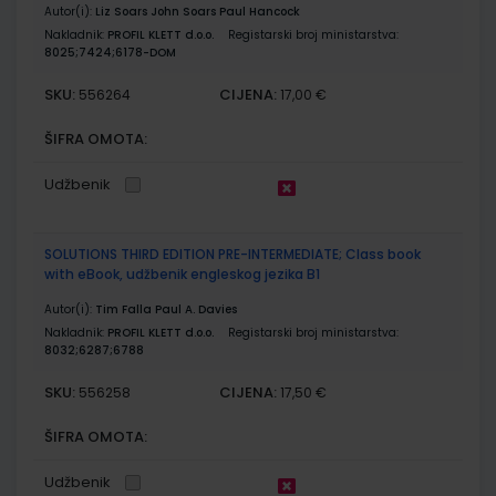
Autor(i):
Liz Soars John Soars Paul Hancock
Nakladnik:
PROFIL KLETT d.o.o.
Registarski broj ministarstva:
8025;7424;6178-DOM
SKU:
CIJENA:
556264
17,00 €
ŠIFRA OMOTA:
Udžbenik
SOLUTIONS THIRD EDITION PRE-INTERMEDIATE; Class book
with eBook, udžbenik engleskog jezika B1
Autor(i):
Tim Falla Paul A. Davies
Nakladnik:
PROFIL KLETT d.o.o.
Registarski broj ministarstva:
8032;6287;6788
SKU:
CIJENA:
556258
17,50 €
ŠIFRA OMOTA:
Udžbenik