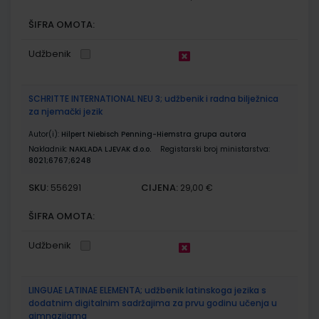
ŠIFRA OMOTA:
Udžbenik
SCHRITTE INTERNATIONAL NEU 3; udžbenik i radna bilježnica
za njemački jezik
Autor(i):
Hilpert Niebisch Penning-Hiemstra grupa autora
Nakladnik:
NAKLADA LJEVAK d.o.o.
Registarski broj ministarstva:
8021;6767;6248
SKU:
CIJENA:
556291
29,00 €
ŠIFRA OMOTA:
Udžbenik
LINGUAE LATINAE ELEMENTA; udžbenik latinskoga jezika s
dodatnim digitalnim sadržajima za prvu godinu učenja u
gimnazijama