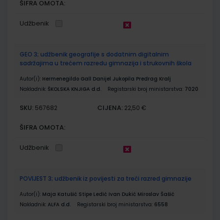
ŠIFRA OMOTA:
Udžbenik
GEO 3; udžbenik geografije s dodatnim digitalnim
sadržajima u trećem razredu gimnazija i strukovnih škola
Autor(i):
Hermenegildo Gall Danijel Jukopila Predrag Kralj
Nakladnik:
ŠKOLSKA KNJIGA d.d.
Registarski broj ministarstva:
7020
SKU:
CIJENA:
567682
22,50 €
ŠIFRA OMOTA:
Udžbenik
POVIJEST 3; udžbenik iz povijesti za treći razred gimnazije
Autor(i):
Maja Katušić Stipe Ledić Ivan Dukić Miroslav Šašić
Nakladnik:
ALFA d.d.
Registarski broj ministarstva:
6558