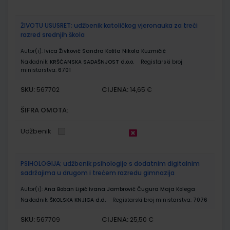
ŽIVOTU USUSRET; udžbenik katoličkog vjeronauka za treći
razred srednjih škola
Autor(i):
Ivica Živković Sandra Košta Nikola Kuzmičić
Nakladnik:
KRŠĆANSKA SADAŠNJOST d.o.o.
Registarski broj
ministarstva:
6701
SKU:
CIJENA:
567702
14,65 €
ŠIFRA OMOTA:
Udžbenik
PSIHOLOGIJA; udžbenik psihologije s dodatnim digitalnim
sadržajima u drugom i trećem razredu gimnazija
Autor(i):
Ana Boban Lipić Ivana Jambrović Čugura Maja Kolega
Nakladnik:
ŠKOLSKA KNJIGA d.d.
Registarski broj ministarstva:
7076
SKU:
CIJENA:
567709
25,50 €