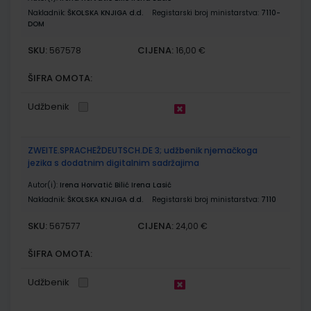
Nakladnik:
ŠKOLSKA KNJIGA d.d.
Registarski broj ministarstva:
7110-
DOM
SKU:
CIJENA:
567578
16,00 €
ŠIFRA OMOTA:
Udžbenik
ZWEITE.SPRACHEŽDEUTSCH.DE 3; udžbenik njemačkoga
jezika s dodatnim digitalnim sadržajima
Autor(i):
Irena Horvatić Bilić Irena Lasić
Nakladnik:
ŠKOLSKA KNJIGA d.d.
Registarski broj ministarstva:
7110
SKU:
CIJENA:
567577
24,00 €
ŠIFRA OMOTA:
Udžbenik