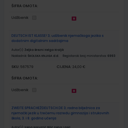
ŠIFRA OMOTA:
Udžbenik
DEUTSCH IST KLASSE! 3; udžbenik njemačkoga jezika s
dodatnim digitalnim sadržajima
Autor(i):
Željka Brezni Helga Kraljik
Nakladnik:
ŠKOLSKA KNJIGA d.d.
Registarski broj ministarstva:
6993
SKU:
CIJENA:
567579
24,00 €
ŠIFRA OMOTA:
Udžbenik
ZWEITE.SPRACHEŽDEUTSCH.DE 3; radna bilježnica za
njemački jezik u trećemu razredu gimnazija i strukovnih
škola, 3. i 8. godina učenja
Autor(i):
Irena Horvatić Bilić Irena Lasić