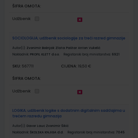
ŠIFRA OMOTA:
Udžbenik
SOCIOLOGIJA; udžbenik sociologije za treći razred gimnazije
Autor(i):
Zvonimir Bošnjak Zlata Paštar Anton Vukelić
Nakladnik:
PROFIL KLETT d.o.o.
Registarski broj ministarstva:
6921
SKU:
CIJENA:
567711
19,50 €
ŠIFRA OMOTA:
Udžbenik
LOGIKA; udžbenik logike s dodatnim digitalnim sadržajima u
trećem razredu gimnazija
Autor(i):
Davor Lauc Zvonimir Šikić
Nakladnik:
ŠKOLSKA KNJIGA d.d.
Registarski broj ministarstva:
7045