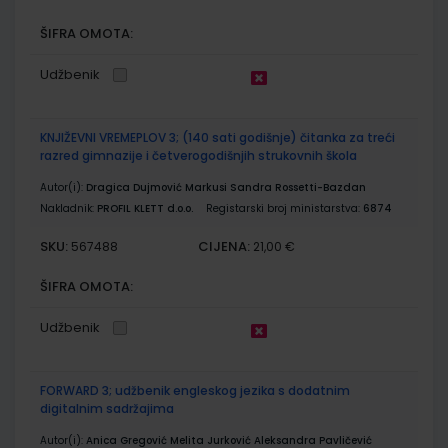
ŠIFRA OMOTA:
Udžbenik
KNJIŽEVNI VREMEPLOV 3; (140 sati godišnje) čitanka za treći
razred gimnazije i četverogodišnjih strukovnih škola
Autor(i):
Dragica Dujmović Markusi Sandra Rossetti-Bazdan
Nakladnik:
PROFIL KLETT d.o.o.
Registarski broj ministarstva:
6874
SKU:
CIJENA:
567488
21,00 €
ŠIFRA OMOTA:
Udžbenik
FORWARD 3; udžbenik engleskog jezika s dodatnim
digitalnim sadržajima
Autor(i):
Anica Gregović Melita Jurković Aleksandra Pavličević