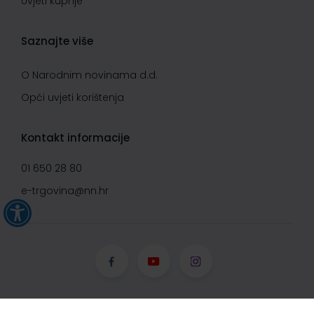
Uvjeti kupnje
Saznajte više
O Narodnim novinama d.d.
Opći uvjeti korištenja
Kontakt informacije
01 650 28 80
e-trgovina@nn.hr