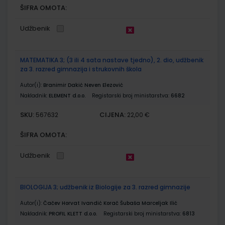
ŠIFRA OMOTA:
Udžbenik
MATEMATIKA 3; (3 ili 4 sata nastave tjedno), 2. dio, udžbenik
za 3. razred gimnazija i strukovnih škola
Autor(i):
Branimir Dakić Neven Elezović
Nakladnik:
ELEMENT d.o.o.
Registarski broj ministarstva:
6682
SKU:
CIJENA:
567632
22,00 €
ŠIFRA OMOTA:
Udžbenik
BIOLOGIJA 3; udžbenik iz Biologije za 3. razred gimnazije
Autor(i):
Čačev Horvat Ivandić Korač Šubaša Marceljak Ilić
Nakladnik:
PROFIL KLETT d.o.o.
Registarski broj ministarstva:
6813