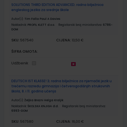
SOLUTIONS THIRD EDITION ADVANCED; radna bilježnica
engleskog jezika za srednje škole
Autor(i):
Tim Falla Paul A Davies
Nakladnik:
PROFIL KLETT d.o.o.
Registarski broj ministarstva:
6786-
DOM
SKU:
CIJENA:
567540
13,50 €
ŠIFRA OMOTA:
Udžbenik
DEUTSCH IST KLASSE! 3; radna bilježnica za njemački jezik u
trećemu razredu gimnazija i četverogodišnjih strukovnih
škola, 8. i 11. godina učenja
Autor(i):
Željka Brezni Helga Kraljik
Nakladnik:
ŠKOLSKA KNJIGA d.d.
Registarski broj ministarstva:
6993-DOM
SKU:
CIJENA:
567580
16,00 €