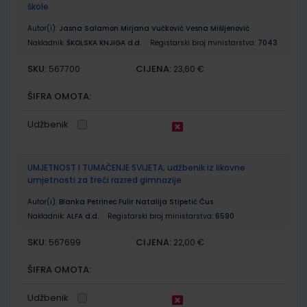
škole
Autor(i):
Jasna Salamon Mirjana Vučković Vesna Mišljenović
Nakladnik:
ŠKOLSKA KNJIGA d.d.
Registarski broj ministarstva:
7043
SKU:
CIJENA:
567700
23,60 €
ŠIFRA OMOTA:
Udžbenik
UMJETNOST I TUMAČENJE SVIJETA; udžbenik iz likovne
umjetnosti za treći razred gimnazije
Autor(i):
Blanka Petrinec Fulir Natalija Stipetić Čus
Nakladnik:
ALFA d.d.
Registarski broj ministarstva:
6590
SKU:
CIJENA:
567699
22,00 €
ŠIFRA OMOTA:
Udžbenik