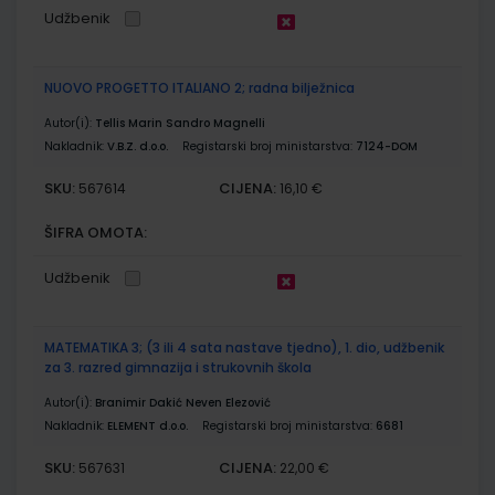
Udžbenik
NUOVO PROGETTO ITALIANO 2; radna bilježnica
Autor(i):
Tellis Marin Sandro Magnelli
Nakladnik:
V.B.Z. d.o.o.
Registarski broj ministarstva:
7124-DOM
SKU:
CIJENA:
567614
16,10 €
ŠIFRA OMOTA:
Udžbenik
MATEMATIKA 3; (3 ili 4 sata nastave tjedno), 1. dio, udžbenik
za 3. razred gimnazija i strukovnih škola
Autor(i):
Branimir Dakić Neven Elezović
Nakladnik:
ELEMENT d.o.o.
Registarski broj ministarstva:
6681
SKU:
CIJENA:
567631
22,00 €