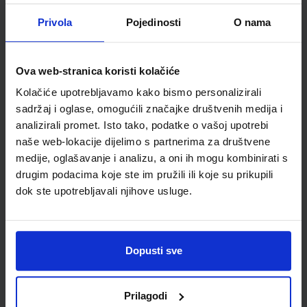
Autor(i):
Paar Hrlec Sambolek Vadlja Rešetar
Privola
Pojedinosti
O nama
Nakladnik:
ŠKOLSKA KNJIGA d.d.
Registarski broj ministarstva:
7010
SKU:
CIJENA:
567663
23,60 €
Ova web-stranica koristi kolačiće
ŠIFRA OMOTA:
Kolačiće upotrebljavamo kako bismo personalizirali
sadržaj i oglase, omogućili značajke društvenih medija i
Udžbenik
analizirali promet. Isto tako, podatke o vašoj upotrebi
naše web-lokacije dijelimo s partnerima za društvene
medije, oglašavanje i analizu, a oni ih mogu kombinirati s
FIZIKA OKO NAS 3; zbirka zadataka za fiziku u trećem razredu
gimnazije
drugim podacima koje ste im pružili ili koje su prikupili
dok ste upotrebljavali njihove usluge.
Autor(i):
Paar Hrlec Sambolek Vadlja Rešetar
Nakladnik:
ŠKOLSKA KNJIGA d.d.
Registarski broj ministarstva:
7010-
DOM
SKU:
CIJENA:
567664
17,20 €
Dopusti sve
ŠIFRA OMOTA:
Prilagodi
Udžbenik