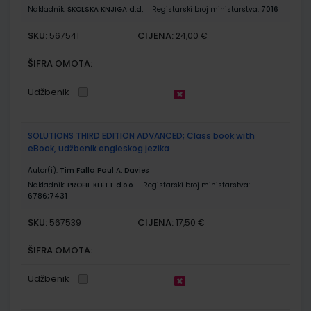
Nakladnik:
ŠKOLSKA KNJIGA d.d.
Registarski broj ministarstva:
7016
SKU:
CIJENA:
567541
24,00 €
ŠIFRA OMOTA:
Udžbenik
SOLUTIONS THIRD EDITION ADVANCED; Class book with
eBook, udžbenik engleskog jezika
Autor(i):
Tim Falla Paul A. Davies
Nakladnik:
PROFIL KLETT d.o.o.
Registarski broj ministarstva:
6786;7431
SKU:
CIJENA:
567539
17,50 €
ŠIFRA OMOTA:
Udžbenik