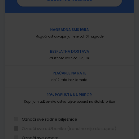
NAGRADNA SMS IGRA
Mogućnost osvajanja neke od 101 nagrade
BESPLATNA DOSTAVA
Za iznose veće od 62,50€
PLAĆANJE NA RATE
do 12 rata bez kamata
10% POPUSTA NA PRIBOR
Kupnjom udžbenika ostvarujete popust na školski pribor
Označi sve radne bilježnice
Označi sve udžbenike (trenutno nije dostupno)
Označi sve omote