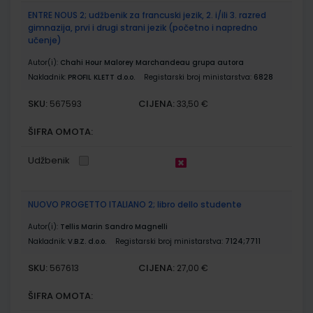
ENTRE NOUS 2; udžbenik za francuski jezik, 2. i/ili 3. razred
gimnazija, prvi i drugi strani jezik (početno i napredno
učenje)
Autor(i):
Chahi Hour Malorey Marchandeau grupa autora
Nakladnik:
PROFIL KLETT d.o.o.
Registarski broj ministarstva:
6828
SKU:
CIJENA:
567593
33,50 €
ŠIFRA OMOTA:
Udžbenik
NUOVO PROGETTO ITALIANO 2; libro dello studente
Autor(i):
Tellis Marin Sandro Magnelli
Nakladnik:
V.B.Z. d.o.o.
Registarski broj ministarstva:
7124;7711
SKU:
CIJENA:
567613
27,00 €
ŠIFRA OMOTA: