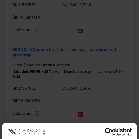
SKU:
CIJENA:
567652
19,50 €
ŠIFRA OMOTA:
Udžbenik
BIOLOGIJA 3; radna bilježnica iz biologije za treći razred
gimnazije
Autor(i):
Ana Kodžoman Stanojević
Nakladnik:
PROFIL KLETT d.o.o.
Registarski broj ministarstva:
6813-
DOM
SKU:
CIJENA:
567653
17,50 €
ŠIFRA OMOTA:
Udžbenik
FIZIKA OKO NAS 3; udžbenik fizike s dodatnim digitalnim
sadržajima u trećem razredu gimnazije