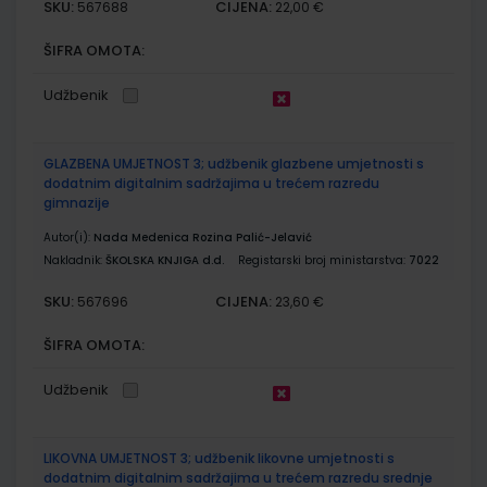
SKU:
CIJENA:
567688
22,00 €
ŠIFRA OMOTA:
Udžbenik
GLAZBENA UMJETNOST 3; udžbenik glazbene umjetnosti s
dodatnim digitalnim sadržajima u trećem razredu
gimnazije
Autor(i):
Nada Medenica Rozina Palić-Jelavić
Nakladnik:
ŠKOLSKA KNJIGA d.d.
Registarski broj ministarstva:
7022
SKU:
CIJENA:
567696
23,60 €
ŠIFRA OMOTA:
Udžbenik
LIKOVNA UMJETNOST 3; udžbenik likovne umjetnosti s
dodatnim digitalnim sadržajima u trećem razredu srednje