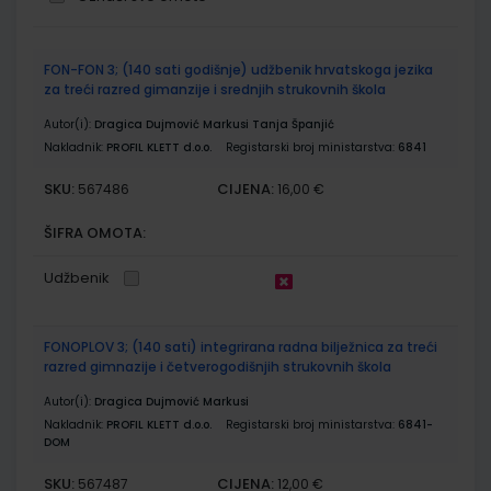
Grupirani
FON-FON 3; (140 sati godišnje) udžbenik hrvatskoga jezika
proizvodi
za treći razred gimanzije i srednjih strukovnih škola
Autor(i):
Dragica Dujmović Markusi Tanja Španjić
Nakladnik:
PROFIL KLETT d.o.o.
Registarski broj ministarstva:
6841
SKU:
CIJENA:
567486
16,00 €
ŠIFRA OMOTA:
Udžbenik
FONOPLOV 3; (140 sati) integrirana radna bilježnica za treći
razred gimnazije i četverogodišnjih strukovnih škola
Autor(i):
Dragica Dujmović Markusi
Nakladnik:
PROFIL KLETT d.o.o.
Registarski broj ministarstva:
6841-
DOM
SKU:
CIJENA:
567487
12,00 €