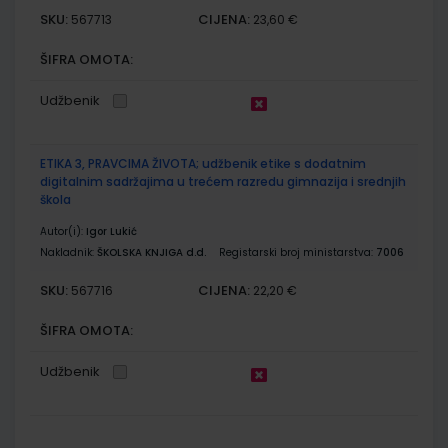
SKU:
CIJENA:
567713
23,60 €
ŠIFRA OMOTA:
Udžbenik
ETIKA 3, PRAVCIMA ŽIVOTA; udžbenik etike s dodatnim
digitalnim sadržajima u trećem razredu gimnazija i srednjih
škola
Autor(i):
Igor Lukić
Nakladnik:
ŠKOLSKA KNJIGA d.d.
Registarski broj ministarstva:
7006
SKU:
CIJENA:
567716
22,20 €
ŠIFRA OMOTA:
Udžbenik