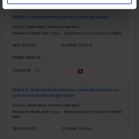
KEMIJA 3; udžbenik kemije za treći razred gimnazije
Autor(i):
Habuš Barić Tominac Liber Bajić
Nakladnik:
PROFIL KLETT d.o.o.
Registarski broj ministarstva:
6866
SKU:
CIJENA:
567674
22,50 €
ŠIFRA OMOTA:
Udžbenik
KEMIJA 3; zbirka riješenih primjera i zadataka iz kemije za
učenike trećih razreda gimnazije
Autor(i):
Habuš Barić Tominac Liber Bajić
Nakladnik:
PROFIL KLETT d.o.o.
Registarski broj ministarstva:
6866-
DOM
SKU:
CIJENA:
567675
14,00 €