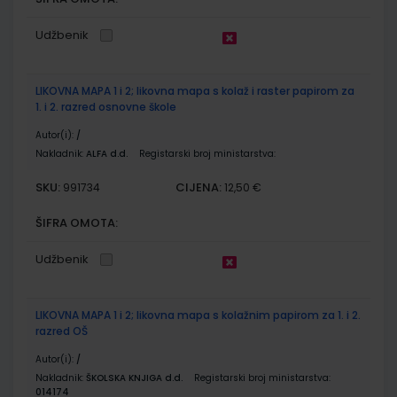
Udžbenik
LIKOVNA MAPA 1 i 2; likovna mapa s kolaž i raster papirom za
1. i 2. razred osnovne škole
Autor(i):
/
Nakladnik:
ALFA d.d.
Registarski broj ministarstva:
SKU:
CIJENA:
991734
12,50 €
ŠIFRA OMOTA:
Udžbenik
LIKOVNA MAPA 1 i 2; likovna mapa s kolažnim papirom za 1. i 2.
razred OŠ
Autor(i):
/
Nakladnik:
ŠKOLSKA KNJIGA d.d.
Registarski broj ministarstva:
014174