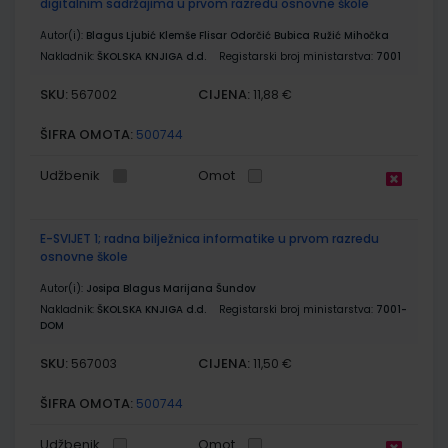
digitalnim sadržajima u prvom razredu osnovne škole
Autor(i):
Blagus Ljubić Klemše Flisar Odorčić Bubica Ružić Mihočka
Nakladnik:
ŠKOLSKA KNJIGA d.d.
Registarski broj ministarstva:
7001
SKU:
CIJENA:
567002
11,88 €
ŠIFRA OMOTA:
500744
Udžbenik
Omot
E-SVIJET 1; radna bilježnica informatike u prvom razredu
osnovne škole
Autor(i):
Josipa Blagus Marijana Šundov
Nakladnik:
ŠKOLSKA KNJIGA d.d.
Registarski broj ministarstva:
7001-
DOM
SKU:
CIJENA:
567003
11,50 €
ŠIFRA OMOTA:
500744
Udžbenik
Omot