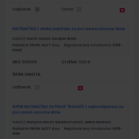
Udžbenik
Omot
MATEMATIKA 1; zbirka zadataka za prvi razred osnovne škole
Autor(i):
Martić Ivančić Sarajčev Bralić
Nakladnik:
PROFIL KLETT d.o.o.
Registarski broj ministarstva:
6108-
DOM2
SKU:
CIJENA:
556506
11,00 €
ŠIFRA OMOTA:
Udžbenik
SUPER MATEMATIKA ZA PRAVE TRAGAČE 1; radna bilježnica za
prvi razred osnovne škole
Autor(i):
Marijana Martić Gordana Ivančić Jelena Marković
Nakladnik:
PROFIL KLETT d.o.o.
Registarski broj ministarstva:
6108-
DOM