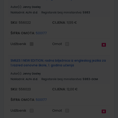
Autor(i):
Jenny Dooley
Nakladnik:
ALFA d.d.
Registarski broj ministarstva:
5983
SKU:
CIJENA:
556022
11,55 €
ŠIFRA OMOTA:
500177
Udžbenik
Omot
SMILES 1 NEW EDITION; radna bilježnica iz engleskog jezika za
1.razred osnovne škole, 1. godina učenja
Autor(i):
Jenny Dooley
Nakladnik:
ALFA d.d.
Registarski broj ministarstva:
5983-DOM
SKU:
CIJENA:
556023
12,00 €
ŠIFRA OMOTA:
500177
Udžbenik
Omot