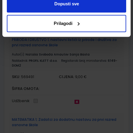
Dopusti sve
ŠIFRA OMOTA:
500159
Udžbenik
Omot
Prilagodi
PRIRODA I DRUŠTVO 1; nastavni listići iz prirode i društva za
prvi razred osnovne škole
Autor(i):
Nataša Svoboda Arnautov Sanja Basta
Nakladnik:
PROFIL KLETT d.o.o.
Registarski broj ministarstva:
6149-
DOM2
SKU:
CIJENA:
569491
9,00 €
ŠIFRA OMOTA:
Udžbenik
MATEMATIKA 1; Zadatci za dodatnu nastavu za prvi razred
osnovne škole