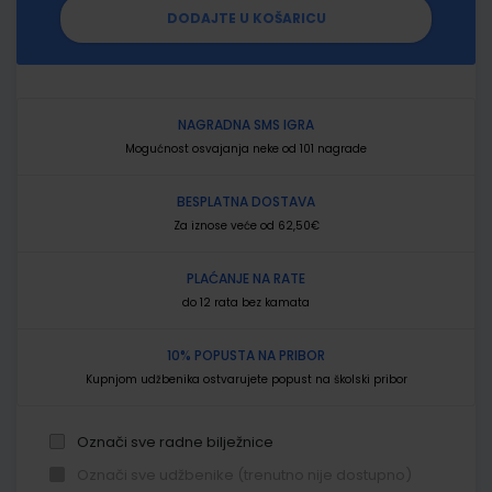
DODAJTE U KOŠARICU
NAGRADNA SMS IGRA
Mogućnost osvajanja neke od 101 nagrade
BESPLATNA DOSTAVA
Za iznose veće od 62,50€
PLAĆANJE NA RATE
do 12 rata bez kamata
10% POPUSTA NA PRIBOR
Kupnjom udžbenika ostvarujete popust na školski pribor
Označi sve radne bilježnice
Označi sve udžbenike (trenutno nije dostupno)