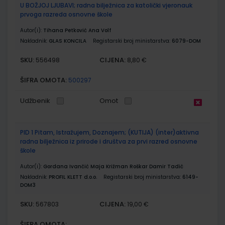
U BOŽJOJ LJUBAVI; radna bilježnica za katolički vjeronauk
prvoga razreda osnovne škole
Autor(i):
Tihana Petković Ana Volf
Nakladnik:
GLAS KONCILA
Registarski broj ministarstva:
6079-DOM
SKU:
CIJENA:
556498
8,80 €
ŠIFRA OMOTA:
500297
Udžbenik
Omot
PID 1 Pitam, Istražujem, Doznajem; (KUTIJA) (inter)aktivna
radna bilježnica iz prirode i društva za prvi razred osnovne
škole
Autor(i):
Gordana Ivančić Maja Križman Roškar Damir Tadić
Nakladnik:
PROFIL KLETT d.o.o.
Registarski broj ministarstva:
6149-
DOM3
SKU:
CIJENA:
567803
19,00 €
ŠIFRA OMOTA: