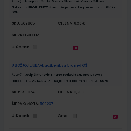
Autor(i):
Marijana Martić Biserka Obradović Vanda Milković
Nakladnik:
PROFIL KLETT d.o.o.
Registarski broj ministarstva:
6109-
DOM
SKU:
CIJENA:
569805
8,00 €
ŠIFRA OMOTA:
Udžbenik
U BOŽJOJ LJUBAVI; udžbenik za 1. razred OŠ
Autor(i):
Josip Šimunović Tihana Petković Suzana Lipovac
Nakladnik:
GLAS KONCILA
Registarski broj ministarstva:
6079
SKU:
CIJENA:
556074
11,55 €
ŠIFRA OMOTA:
500297
Udžbenik
Omot