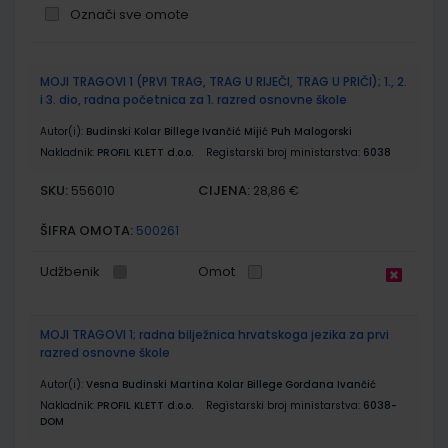
Označi sve omote
Grupirani
MOJI TRAGOVI 1 (PRVI TRAG, TRAG U RIJEČI, TRAG U PRIČI); 1., 2.
proizvodi
i 3. dio, radna početnica za 1. razred osnovne škole
Autor(i):
Budinski Kolar Billege Ivančić Mijić Puh Malogorski
Nakladnik:
PROFIL KLETT d.o.o.
Registarski broj ministarstva:
6038
SKU:
CIJENA:
556010
28,86 €
ŠIFRA OMOTA:
500261
Udžbenik
Omot
MOJI TRAGOVI 1; radna bilježnica hrvatskoga jezika za prvi
razred osnovne škole
Autor(i):
Vesna Budinski Martina Kolar Billege Gordana Ivančić
Nakladnik:
PROFIL KLETT d.o.o.
Registarski broj ministarstva:
6038-
DOM