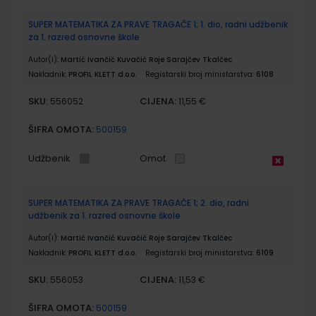
SUPER MATEMATIKA ZA PRAVE TRAGAČE 1; 1. dio, radni udžbenik
za 1. razred osnovne škole
Autor(i):
Martić Ivančić Kuvačić Roje Sarajčev Tkalčec
Nakladnik:
PROFIL KLETT d.o.o.
Registarski broj ministarstva:
6108
SKU:
CIJENA:
556052
11,55 €
ŠIFRA OMOTA:
500159
Udžbenik
Omot
SUPER MATEMATIKA ZA PRAVE TRAGAČE 1; 2. dio, radni
udžbenik za 1. razred osnovne škole
Autor(i):
Martić Ivančić Kuvačić Roje Sarajčev Tkalčec
Nakladnik:
PROFIL KLETT d.o.o.
Registarski broj ministarstva:
6109
SKU:
CIJENA:
556053
11,53 €
ŠIFRA OMOTA:
500159