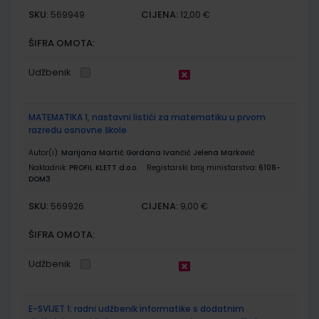
SKU:
CIJENA:
569949
12,00 €
ŠIFRA OMOTA:
Udžbenik
MATEMATIKA 1, nastavni listići za matematiku u prvom
razredu osnovne škole
Autor(i):
Marijana Martić Gordana Ivančić Jelena Marković
Nakladnik:
PROFIL KLETT d.o.o.
Registarski broj ministarstva:
6108-
DOM3
SKU:
CIJENA:
569926
9,00 €
ŠIFRA OMOTA:
Udžbenik
E-SVIJET 1; radni udžbenik informatike s dodatnim