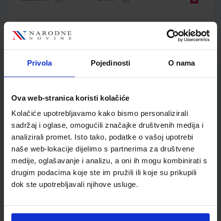
POGLED U SVIJET 1 TRAGOM PRIRODE I DRUŠTVA; radni
udžbenik za 1. razred osnovne škole
Autor(i):
Sanja Škreblin Nataša Svoboda Arnautov Sanja Basta
Privola
Pojedinosti
O nama
Nakladnik:
PROFIL KLETT d.o.o.
Registarski broj ministarstva:
6149
SKU:
CIJENA:
556066
11,55 €
Ova web-stranica koristi kolačiće
ŠIFRA OMOTA:
500261
Kolačiće upotrebljavamo kako bismo personalizirali
Udžbenik
Omot
sadržaj i oglase, omogućili značajke društvenih medija i
analizirali promet. Isto tako, podatke o vašoj upotrebi
naše web-lokacije dijelimo s partnerima za društvene
POGLED U SVIJET 1; radna bilježnica iz prirode i društva za prvi
medije, oglašavanje i analizu, a oni ih mogu kombinirati s
razred osnovne škole
drugim podacima koje ste im pružili ili koje su prikupili
Autor(i):
Sanja Škreblin Nataša Svoboda Arnautov Sanja Basta
dok ste upotrebljavali njihove usluge.
Nakladnik:
PROFIL KLETT d.o.o.
Registarski broj ministarstva:
6149-
DOM
SKU:
CIJENA:
556067
12,00 €