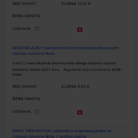
SKU:
CIJENA:
569947
12,00 €
ŠIFRA OMOTA:
Udžbenik
HRVATSKI JEZIK 1; nastavni listići za hrvatski jezik u prvom
razredu osnovne škole
Autor(i):
Vesna Budinski Martina Kolar Billege Gordana Ivančić
Nakladnik:
PROFIL KLETT d.o.o.
Registarski broj ministarstva:
6038-
DOM2
SKU:
CIJENA:
569940
9,00 €
ŠIFRA OMOTA:
Udžbenik
SMILES 1 NEW EDITION; udžbenik iz engleskog jezika za
1.razred osnovne škole, 1. godina učenja