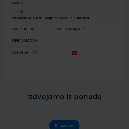
razred
Autor(i):
Nakladnik:
ALFA d.d.
Registarski broj ministarstva:
SKU:
CIJENA:
596000
14,00 €
ŠIFRA OMOTA:
Udžbenik
Izdvajamo iz ponude
Bilježnice