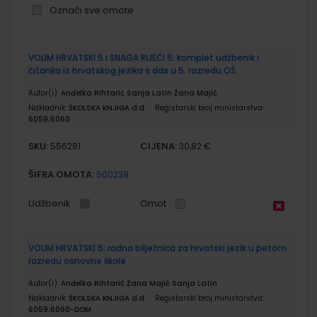
Označi sve omote
Grupirani
VOLIM HRVATSKI 5 i SNAGA RIJEČI 5; komplet udžbenik i
proizvodi
čitanka iz hrvatskog jezika s dds u 5. razredu OŠ
Autor(i):
Anđelka Rihtarić Sanja Latin Žana Majić
Nakladnik:
ŠKOLSKA KNJIGA d.d.
Registarski broj ministarstva:
6059;6060
SKU:
CIJENA:
556281
30,82 €
ŠIFRA OMOTA:
500239
Udžbenik
Omot
VOLIM HRVATSKI 5; radna bilježnica za hrvatski jezik u petom
razredu osnovne škole
Autor(i):
Anđelka Rihtarić Žana Majić Sanja Latin
Nakladnik:
ŠKOLSKA KNJIGA d.d.
Registarski broj ministarstva:
6059;6060-DOM