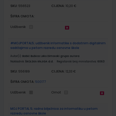
SKU:
CIJENA:
556523
10,20 €
ŠIFRA OMOTA:
Udžbenik
#MOJPORTAL5; udžbenik informatike s dodatnim digitalnim
sadržajima u petom razredu osnovne škole
Autor(i):
Babić Bubica Leko Dimovski grupa autora
Nakladnik:
ŠKOLSKA KNJIGA d.d.
Registarski broj ministarstva:
6063
SKU:
CIJENA:
556189
12,33 €
ŠIFRA OMOTA:
500177
Udžbenik
Omot
MOJ PORTAL 5; radna bilježnica za informatiku u petom
razredu osnovne škole