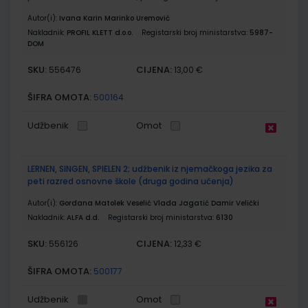
Autor(i):
Ivana Karin Marinko Uremović
Nakladnik:
PROFIL KLETT d.o.o.
Registarski broj ministarstva:
5987-
DOM
SKU:
CIJENA:
556476
13,00 €
ŠIFRA OMOTA:
500164
Udžbenik
Omot
LERNEN, SINGEN, SPIELEN 2; udžbenik iz njemačkoga jezika za
peti razred osnovne škole (druga godina učenja)
Autor(i):
Gordana Matolek Veselić Vlada Jagatić Damir Velički
Nakladnik:
ALFA d.d.
Registarski broj ministarstva:
6130
SKU:
CIJENA:
556126
12,33 €
ŠIFRA OMOTA:
500177
Udžbenik
Omot