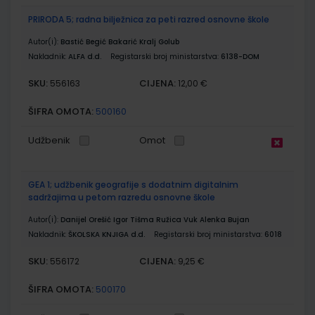
PRIRODA 5; radna bilježnica za peti razred osnovne škole
Autor(i):
Bastić Begić Bakarić Kralj Golub
Nakladnik:
ALFA d.d.
Registarski broj ministarstva:
6138-DOM
SKU:
CIJENA:
556163
12,00 €
ŠIFRA OMOTA:
500160
Udžbenik
Omot
GEA 1; udžbenik geografije s dodatnim digitalnim
sadržajima u petom razredu osnovne škole
Autor(i):
Danijel Orešić Igor Tišma Ružica Vuk Alenka Bujan
Nakladnik:
ŠKOLSKA KNJIGA d.d.
Registarski broj ministarstva:
6018
SKU:
CIJENA:
556172
9,25 €
ŠIFRA OMOTA:
500170