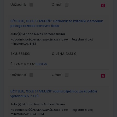
Udžbenik
Omot
UČITELJU, GDJE STANUJEŠ?; udžbenik za katolički vjeronauk
petoga razreda osnovne škole
Autor(i):
Mirjana Novak Barbara Sipina
Nakladnik:
KRŠĆANSKA SADAŠNJOST d.o.o.
Registarski broj
ministarstva:
6163
SKU:
CIJENA:
556193
12,33 €
ŠIFRA OMOTA:
500156
Udžbenik
Omot
UČITELJU, GDJE STANUJEŠ?; radna bilježnica za katolički
vjeronauk 5. r. O.Š.
Autor(i):
Mirjana Novak Barbara Sipina
Nakladnik:
KRŠĆANSKA SADAŠNJOST d.o.o.
Registarski broj
ministarstva:
6163-DOM