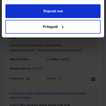
ŠIFRA OMOTA:
Dopusti sve
Udžbenik
Prilagodi
POVIJEST 5; udžbenik iz povijesti za peti razred osnovne
škole
Autor(i):
Birin Glazer Šarlija A.Finek D.Finek
Nakladnik:
ALFA d.d.
Registarski broj ministarstva:
6462
SKU:
CIJENA:
556464
12,33 €
ŠIFRA OMOTA:
500179
Udžbenik
Omot
POVIJEST 5; radna bilježnica iz povijesti za peti razred
osnovne škole
Autor(i):
Birin Katarina Glazer Šarlija Finek Finek