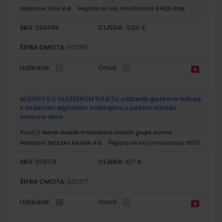
Nakladnik:
ALFA d.d.
Registarski broj ministarstva:
6462-DOM
SKU:
CIJENA:
556489
12,00 €
ŠIFRA OMOTA:
500167
Udžbenik
Omot
ALLEGRO 5 U GLAZBENOM SVIJETU; udžbenik glazbene kulture
s dodatnim digitalnim sadržajima u petom razredu
osnovne škole
Autor(i):
Banov Dvoxak Frančišković Ivančić grupa autora
Nakladnik:
ŠKOLSKA KNJIGA d.d.
Registarski broj ministarstva:
6027
SKU:
CIJENA:
556178
6,17 €
ŠIFRA OMOTA:
500177
Udžbenik
Omot