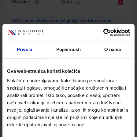
Udžbenik
Omot
GEA 1; radna bilježnica za geografiju u petom razredu
osnovne škole
Autor(i):
Danijel Orešić Igor Tišma Ružica Vuk Alenka Bujan
Nakladnik:
ŠKOLSKA KNJIGA d.d.
Registarski broj ministarstva:
6018-
DOM
Privola
Pojedinosti
O nama
SKU:
CIJENA:
556173
13,60 €
ŠIFRA OMOTA:
Ova web-stranica koristi kolačiće
500170
Kolačiće upotrebljavamo kako bismo personalizirali
Udžbenik
Omot
sadržaj i oglase, omogućili značajke društvenih medija i
analizirali promet. Isto tako, podatke o vašoj upotrebi
naše web-lokacije dijelimo s partnerima za društvene
GEA 1; nastavni listići za samovrednovanje i razumijevanje
geografskih vještina
medije, oglašavanje i analizu, a oni ih mogu kombinirati s
drugim podacima koje ste im pružili ili koje su prikupili
Autor(i):
Goran Dragičević
dok ste upotrebljavali njihove usluge.
Nakladnik:
ŠKOLSKA KNJIGA d.d.
Registarski broj ministarstva:
SKU:
CIJENA:
556521
12,00 €