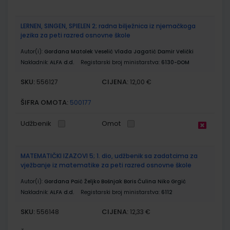
LERNEN, SINGEN, SPIELEN 2; radna bilježnica iz njemačkoga
jezika za peti razred osnovne škole
Autor(i):
Gordana Matolek Veselić Vlada Jagatić Damir Velički
Nakladnik:
ALFA d.d.
Registarski broj ministarstva:
6130-DOM
SKU:
CIJENA:
556127
12,00 €
ŠIFRA OMOTA:
500177
Udžbenik
Omot
MATEMATIČKI IZAZOVI 5; 1. dio, udžbenik sa zadatcima za
vježbanje iz matematike za peti razred osnovne škole
Autor(i):
Gordana Paić Željko Bošnjak Boris Čulina Niko Grgić
Nakladnik:
ALFA d.d.
Registarski broj ministarstva:
6112
SKU:
CIJENA:
556148
12,33 €