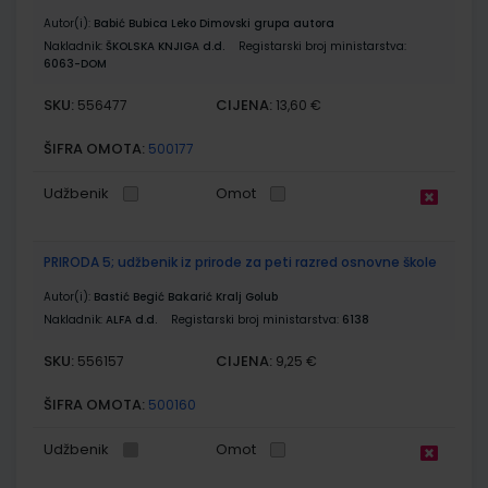
Autor(i):
Babić Bubica Leko Dimovski grupa autora
Nakladnik:
ŠKOLSKA KNJIGA d.d.
Registarski broj ministarstva:
6063-DOM
SKU:
CIJENA:
556477
13,60 €
ŠIFRA OMOTA:
500177
Udžbenik
Omot
PRIRODA 5; udžbenik iz prirode za peti razred osnovne škole
Autor(i):
Bastić Begić Bakarić Kralj Golub
Nakladnik:
ALFA d.d.
Registarski broj ministarstva:
6138
SKU:
CIJENA:
556157
9,25 €
ŠIFRA OMOTA:
500160
Udžbenik
Omot