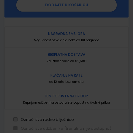
DODAJTE U KOŠARICU
NAGRADNA SMS IGRA
Mogućnost osvajanja neke od 101 nagrade
BESPLATNA DOSTAVA
Za iznose veće od 62,50€
PLAĆANJE NA RATE
do 12 rata bez kamata
10% POPUSTA NA PRIBOR
Kupnjom udžbenika ostvarujete popust na školski pribor
Označi sve radne bilježnice
Označi sve udžbenike (trenutno nije dostupno)