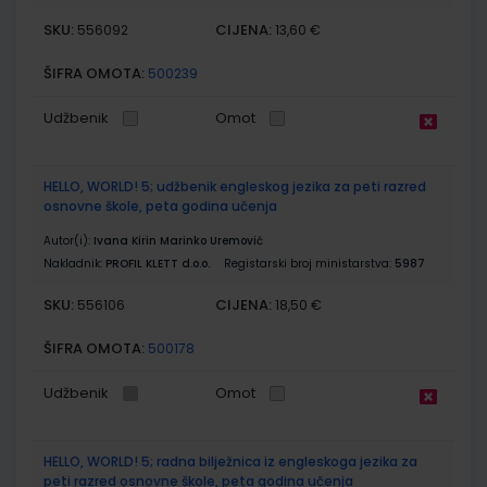
SKU:
CIJENA:
556092
13,60 €
ŠIFRA OMOTA:
500239
Udžbenik
Omot
HELLO, WORLD! 5; udžbenik engleskog jezika za peti razred
osnovne škole, peta godina učenja
Autor(i):
Ivana Kirin Marinko Uremović
Nakladnik:
PROFIL KLETT d.o.o.
Registarski broj ministarstva:
5987
SKU:
CIJENA:
556106
18,50 €
ŠIFRA OMOTA:
500178
Udžbenik
Omot
HELLO, WORLD! 5; radna bilježnica iz engleskoga jezika za
peti razred osnovne škole, peta godina učenja