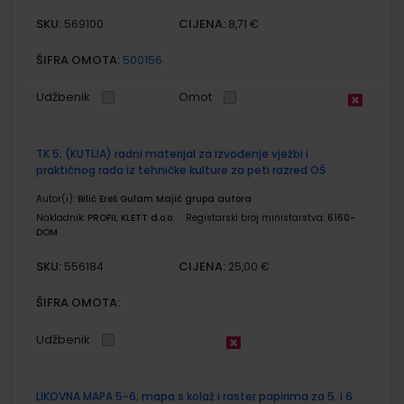
SKU:
CIJENA:
569100
8,71 €
ŠIFRA OMOTA:
500156
Udžbenik
Omot
TK 5; (KUTIJA) radni materijal za izvođenje vježbi i
praktičnog rada iz tehničke kulture za peti razred OŠ
Autor(i):
Bilić Ereš Gulam Majić grupa autora
Nakladnik:
PROFIL KLETT d.o.o.
Registarski broj ministarstva:
6160-
DOM
SKU:
CIJENA:
556184
25,00 €
ŠIFRA OMOTA:
Udžbenik
LIKOVNA MAPA 5-6; mapa s kolaž i raster papirima za 5. i 6.