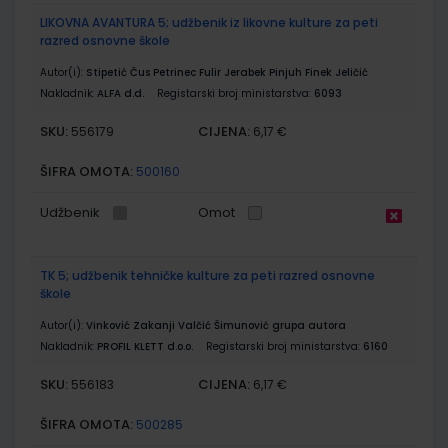
LIKOVNA AVANTURA 5; udžbenik iz likovne kulture za peti
razred osnovne škole
Autor(i):
Stipetić Čus Petrinec Fulir Jerabek Pinjuh Finek Jeličić
Nakladnik:
ALFA d.d.
Registarski broj ministarstva:
6093
SKU:
CIJENA:
556179
6,17 €
ŠIFRA OMOTA:
500160
Udžbenik
Omot
TK 5; udžbenik tehničke kulture za peti razred osnovne
škole
Autor(i):
Vinković Zakanji Valčić Šimunović grupa autora
Nakladnik:
PROFIL KLETT d.o.o.
Registarski broj ministarstva:
6160
SKU:
CIJENA:
556183
6,17 €
ŠIFRA OMOTA:
500285