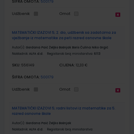
ŠIFRA OMOTA:
500179
Udžbenik
Omot
MATEMATIČKI IZAZOVI 5; 2. dio, udžbenik sa zadatcima za
vježbanje iz matematike za peti razred osnovne škole
Autor(i):
Gordana Paić Željko Bošnjak Boris Čulina Niko Grgić
Nakladnik:
ALFA d.d.
Registarski broj ministarstva:
6113
SKU:
CIJENA:
556149
12,33 €
ŠIFRA OMOTA:
500179
Udžbenik
Omot
MATEMATIČKI IZAZOVI 5; radni listovi iz matematike za 5.
razred osnovne škole
Autor(i):
Gordana Paić Željko Bošnjak
Nakladnik:
ALFA d.d.
Registarski broj ministarstva: