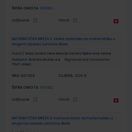
ŠIFRA OMOTA:
500162
Udžbenik
Omot
MATEMATIČKA MREŽA 2; zbirka zadataka za matematiku u
drugom razredu osnovne škole
Autor(i):
Maja Cindrić Irena Mišurac Sandra Špika Ante Vetma
Nakladnik:
ŠKOLSKA KNJIGA d.d.
Registarski broj ministarstva:
7047-DOM2
SKU:
CIJENA:
567069
12,00 €
ŠIFRA OMOTA:
500162
Udžbenik
Omot
MATEMATIČKA MREŽA 2; nastavni listići za matematiku u
drugome razredu osnovne škole