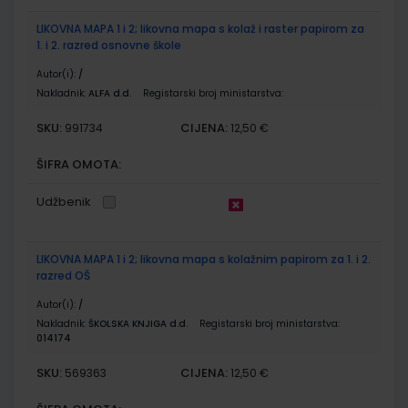
LIKOVNA MAPA 1 i 2; likovna mapa s kolaž i raster papirom za
1. i 2. razred osnovne škole
Autor(i):
/
Nakladnik:
ALFA d.d.
Registarski broj ministarstva:
SKU:
CIJENA:
991734
12,50 €
ŠIFRA OMOTA:
Udžbenik
LIKOVNA MAPA 1 i 2; likovna mapa s kolažnim papirom za 1. i 2.
razred OŠ
Autor(i):
/
Nakladnik:
ŠKOLSKA KNJIGA d.d.
Registarski broj ministarstva:
014174
SKU:
CIJENA:
569363
12,50 €