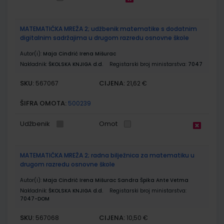
MATEMATIČKA MREŽA 2; udžbenik matematike s dodatnim
digitalnim sadržajima u drugom razredu osnovne škole
Autor(i):
Maja Cindrić Irena Mišurac
Nakladnik:
ŠKOLSKA KNJIGA d.d.
Registarski broj ministarstva:
7047
SKU:
CIJENA:
567067
21,62 €
ŠIFRA OMOTA:
500239
Udžbenik
Omot
MATEMATIČKA MREŽA 2; radna bilježnica za matematiku u
drugom razredu osnovne škole
Autor(i):
Maja Cindrić Irena Mišurac Sandra Špika Ante Vetma
Nakladnik:
ŠKOLSKA KNJIGA d.d.
Registarski broj ministarstva:
7047-DOM
SKU:
CIJENA:
567068
10,50 €