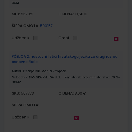
DOM
SKU:
CIJENA:
567021
10,50 €
ŠIFRA OMOTA:
500157
Udžbenik
Omot
PČELICA 2; nastavni listići hrvatskoga jezika za drugi razred
osnovne škole
Autor(i):
Sonja Ivić Marija Krmpotić
Nakladnik:
ŠKOLSKA KNJIGA d.d.
Registarski broj ministarstva:
7071-
DOM2
SKU:
CIJENA:
567773
8,00 €
ŠIFRA OMOTA:
Udžbenik