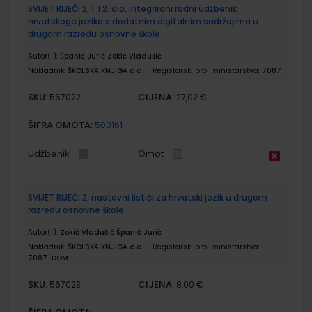
SVIJET RIJEČI 2; 1. I 2. dio, integrirani radni udžbenik
hrvatskoga jezika s dodatnim digitalnim sadržajima u
drugom razredu osnovne škole
Autor(i):
Španić Jurić Zokić Vladušić
Nakladnik:
ŠKOLSKA KNJIGA d.d.
Registarski broj ministarstva:
7087
SKU:
CIJENA:
567022
27,02 €
ŠIFRA OMOTA:
500161
Udžbenik
Omot
SVIJET RIJEČI 2; nastavni listići za hrvatski jezik u drugom
razredu osnovne škole
Autor(i):
Zokić Vladušić Španić Jurić
Nakladnik:
ŠKOLSKA KNJIGA d.d.
Registarski broj ministarstva:
7087-DOM
SKU:
CIJENA:
567023
8,00 €