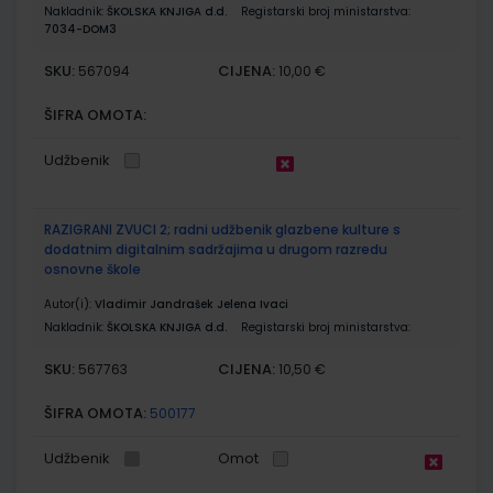
Nakladnik:
ŠKOLSKA KNJIGA d.d.
Registarski broj ministarstva:
7034-DOM3
SKU:
CIJENA:
567094
10,00 €
ŠIFRA OMOTA:
Udžbenik
RAZIGRANI ZVUCI 2; radni udžbenik glazbene kulture s
dodatnim digitalnim sadržajima u drugom razredu
osnovne škole
Autor(i):
Vladimir Jandrašek Jelena Ivaci
Nakladnik:
ŠKOLSKA KNJIGA d.d.
Registarski broj ministarstva:
SKU:
CIJENA:
567763
10,50 €
ŠIFRA OMOTA:
500177
Udžbenik
Omot