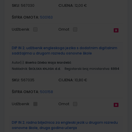
SKU:
CIJENA:
567030
12,00 €
ŠIFRA OMOTA:
500163
Udžbenik
Omot
DIP IN 2; udžbenik engleskoga jezika s dodatnim digitalnim
sadržajima u drugom razredu osnovne škole
Autor(i):
Biserka Džeba Maja Mardešić
Nakladnik:
ŠKOLSKA KNJIGA d.d.
Registarski broj ministarstva:
6994
SKU:
CIJENA:
567035
10,80 €
ŠIFRA OMOTA:
500158
Udžbenik
Omot
DIP IN 2; radna bilježnica za engleski jezik u drugom razredu
osnovne škole, druga godina učenja