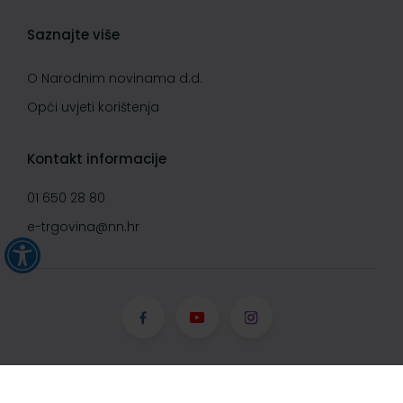
Saznajte više
O Narodnim novinama d.d.
Opći uvjeti korištenja
Kontakt informacije
01 650 28 80
e-trgovina@nn.hr