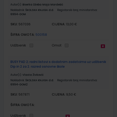
Autor(i):
Biserka Džeba Maja Mardešić
Nakladnik:
ŠKOLSKA KNJIGA d.d.
Registarski broj ministarstva:
6994-DOM
SKU:
CIJENA:
567036
13,00 €
ŠIFRA OMOTA:
500158
Udžbenik
Omot
BUSY PAD 2; radni listovi s dodatnim zadatcima uz udžbenik
Dip in 2 za 2. razred osnovne škole
Autor(i):
Vlasta Živković
Nakladnik:
ŠKOLSKA KNJIGA d.d.
Registarski broj ministarstva:
6994-DOM2
SKU:
CIJENA:
567871
9,50 €
ŠIFRA OMOTA:
Udžbenik