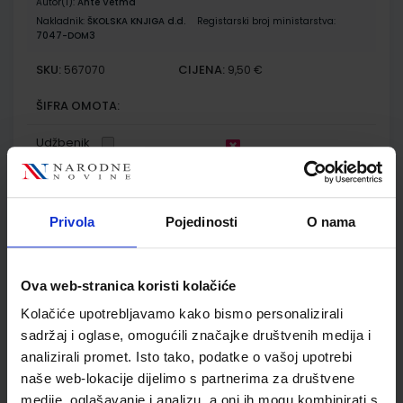
Autor(i):
Ante Vetma
Nakladnik:
ŠKOLSKA KNJIGA d.d.
Registarski broj ministarstva:
7047-DOM3
SKU:
CIJENA:
567070
9,50 €
ŠIFRA OMOTA:
Udžbenik
E-SVIJET 2; radni udžbenik informatike s dodatnim
digitalnim sadržajima u drugom razredu osnovne škole
Privola
Pojedinosti
O nama
Autor(i):
Blagus Ljubić Klemše Flisar Odorčić Ružić Mihočka
Nakladnik:
ŠKOLSKA KNJIGA d.d.
Registarski broj ministarstva:
7002
Ova web-stranica koristi kolačiće
SKU:
CIJENA:
567079
10,80 €
Kolačiće upotrebljavamo kako bismo personalizirali
ŠIFRA OMOTA:
500239
sadržaj i oglase, omogućili značajke društvenih medija i
analizirali promet. Isto tako, podatke o vašoj upotrebi
Udžbenik
Omot
naše web-lokacije dijelimo s partnerima za društvene
medije, oglašavanje i analizu, a oni ih mogu kombinirati s