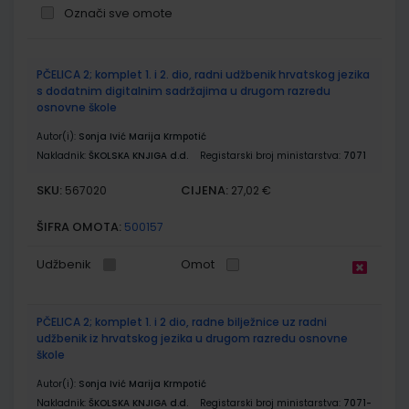
Označi sve omote
Grupirani
PČELICA 2; komplet 1. i 2. dio, radni udžbenik hrvatskog jezika
proizvodi
s dodatnim digitalnim sadržajima u drugom razredu
osnovne škole
Autor(i):
Sonja Ivić Marija Krmpotić
Nakladnik:
ŠKOLSKA KNJIGA d.d.
Registarski broj ministarstva:
7071
SKU:
CIJENA:
567020
27,02 €
ŠIFRA OMOTA:
500157
Udžbenik
Omot
PČELICA 2; komplet 1. i 2 dio, radne bilježnice uz radni
udžbenik iz hrvatskog jezika u drugom razredu osnovne
škole
Autor(i):
Sonja Ivić Marija Krmpotić
Nakladnik:
ŠKOLSKA KNJIGA d.d.
Registarski broj ministarstva:
7071-