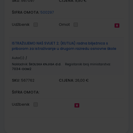
SKU:
CIJENA:
567097
8,80 €
ŠIFRA OMOTA:
500297
Udžbenik
Omot
ISTRAŽUJEMO NAŠ SVIJET 2; (KUTIJA) radna bilježnica s
priborom za istraživanje u drugom razredu osnovne škole
Autor(i):
/
Nakladnik:
ŠKOLSKA KNJIGA d.d.
Registarski broj ministarstva:
7034-DOM2
SKU:
CIJENA:
567762
26,00 €
ŠIFRA OMOTA:
Udžbenik