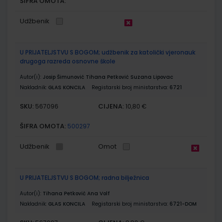
ŠIFRA OMOTA:
Udžbenik
U PRIJATELJSTVU S BOGOM; udžbenik za katolički vjeronauk
drugoga razreda osnovne škole
Autor(i):
Josip Šimunović Tihana Petković Suzana Lipovac
Nakladnik:
GLAS KONCILA
Registarski broj ministarstva:
6721
SKU:
CIJENA:
567096
10,80 €
ŠIFRA OMOTA:
500297
Udžbenik
Omot
U PRIJATELJSTVU S BOGOM; radna bilježnica
Autor(i):
Tihana Petković Ana Volf
Nakladnik:
GLAS KONCILA
Registarski broj ministarstva:
6721-DOM