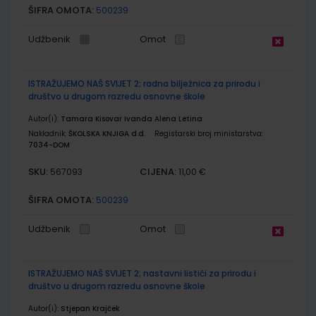
ŠIFRA OMOTA:
500239
Udžbenik
Omot
ISTRAŽUJEMO NAŠ SVIJET 2; radna bilježnica za prirodu i
društvo u drugom razredu osnovne škole
Autor(i):
Tamara Kisovar Ivanda Alena Letina
Nakladnik:
ŠKOLSKA KNJIGA d.d.
Registarski broj ministarstva:
7034-DOM
SKU:
CIJENA:
567093
11,00 €
ŠIFRA OMOTA:
500239
Udžbenik
Omot
ISTRAŽUJEMO NAŠ SVIJET 2; nastavni listići za prirodu i
društvo u drugom razredu osnovne škole
Autor(i):
Stjepan Krajček