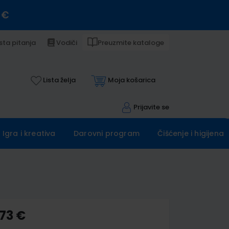
 €
sta pitanja
Vodiči
Preuzmite kataloge
Lista želja
Moja košarica
Prijavite se
Igra i kreativa
Darovni program
Čišćenje i higijena
,73 €