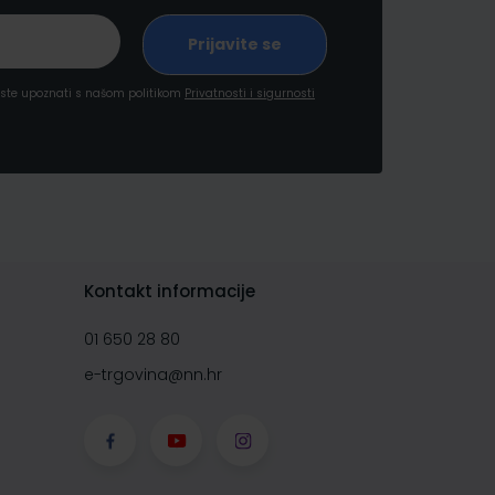
a ste upoznati s našom politikom
Privatnosti i sigurnosti
Kontakt informacije
01 650 28 80
e-trgovina@nn.hr