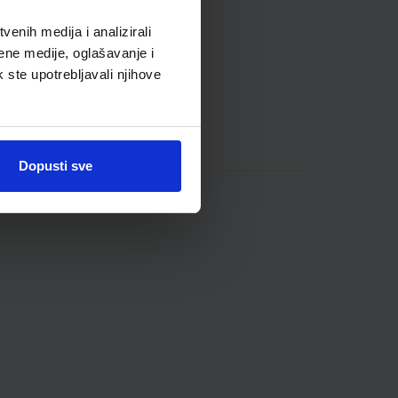
enih medija i analizirali
ene medije, oglašavanje i
k ste upotrebljavali njihove
Dopusti sve