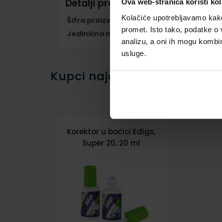
Detalji proizvoda
Ova web-stranica koristi kol
Kolačiće upotrebljavamo kako 
Šifra proizvoda
956207
promet. Isto tako, podatke o 
Jedinična mjera
kom
analizu, a oni ih mogu kombini
usluge.
Kupci najčešće biraju..
Korektor u bočici Edigs,
Super 20, 20 ml