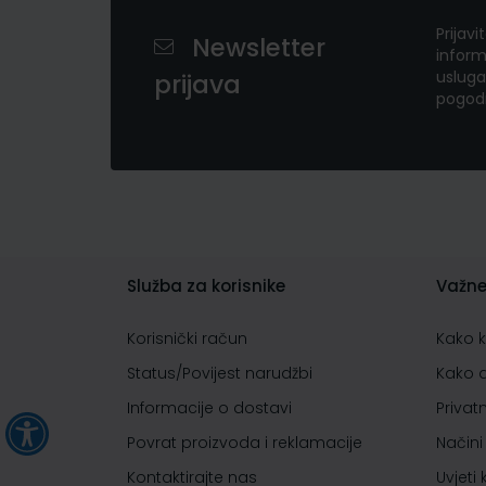
Prijavi
Newsletter
inform
usluga
prijava
pogod
Služba za korisnike
Važne
Korisnički račun
Kako 
Status/Povijest narudžbi
Kako 
Informacije o dostavi
Privat
Povrat proizvoda i reklamacije
Načini
Kontaktirajte nas
Uvjeti