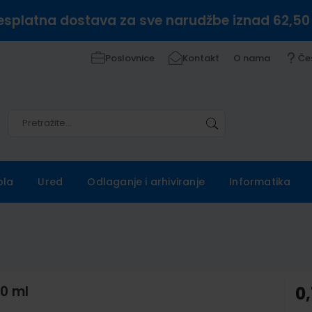
esplatna dostava za sve narudžbe iznad 62,50
Poslovnice
Kontakt
O nama
Če
Pretražite
Pretražite
ola
Ured
Odlaganje i arhiviranje
Informatika
20 ml
0