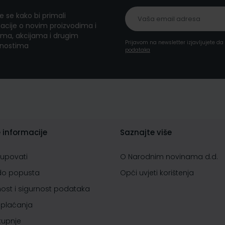
te se kako bi primali
acije o novim proizvodima i
ma, akcijama i drugim
Prijavom na newsletter izjavljujete d
nostima
podataka
 informacije
Saznajte više
kupovati
O Narodnim novinama d.d.
do popusta
Opći uvjeti korištenja
nost i sigurnost podataka
 plaćanja
 kupnje