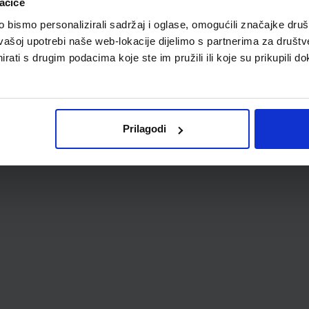
ačiće
bismo personalizirali sadržaj i oglase, omogućili značajke društv
vašoj upotrebi naše web-lokacije dijelimo s partnerima za društv
rati s drugim podacima koje ste im pružili ili koje su prikupili do
Prilagodi