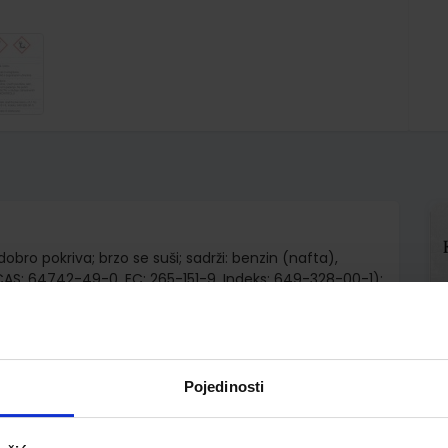
obro pokriva; brzo se suši; sadrži: benzin (nafta),
(CAS: 64742-49-0, EC: 265-151-9, Indeks: 649-328-00-1);
a tekućina i para. H315: Nadražuje kožu. H336: Može
ovno za vodeni okoliš s dugotrajnim učincima. Oznake
odvojeno od topline, vrućih površina, iskri i ostalih
a izazvanih gutanjem nazvati liječnika
Pojedinosti