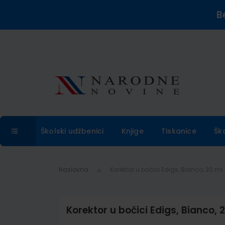
B
Školski udžbenici
Knjige
Tiskanice
Šk
Naslovna
Korektor u bočici Edigs, Bianco, 20 ml
Korektor u bočici Edigs, Bianco, 