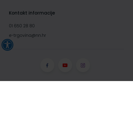
Kontakt informacije
01 650 28 80
e-trgovina@nn.hr
© Narodne novine d.d. 2008-
2026, Sva prava pridržana