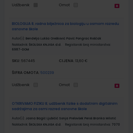
Udžbenik
Omot
BIOLOGIJA 8; radna bilježnica za biologiju u osmom razredu
osnovne škole
Autor(i):
Bendelja Lukša Orešković Pavić Pongrac Roščak
Nakladnik:
ŠKOLSKA KNJIGA d.d.
Registarski broj ministarstva:
6987-DOM
SKU:
CIJENA:
567445
13,60 €
ŠIFRA OMOTA:
500239
Udžbenik
Omot
OTKRIVAMO FIZIKU 8; udžbenik fizike s dodatnim digitalnim
sadržajima za osmi razred osnovne škole
Autor(i):
Jasna Bagić Ljubičić Sonja Prelovšek Peroš Branka Milotić
Nakladnik:
ŠKOLSKA KNJIGA d.d.
Registarski broj ministarstva:
7070