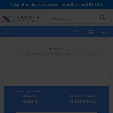
Besplatna dostava za sve narudžbe iznad 62,50 €
Pretra
Naslovna
OSNOV,ŠKOLA DR.A.STARČEVIĆ PAZARIŠTE, 8.RAZRED OŠ
UKUPNO - ODABRANI
UDŽBENICI
NA 12 RATA, SAMO
0,00 €
0,00 €/mj.