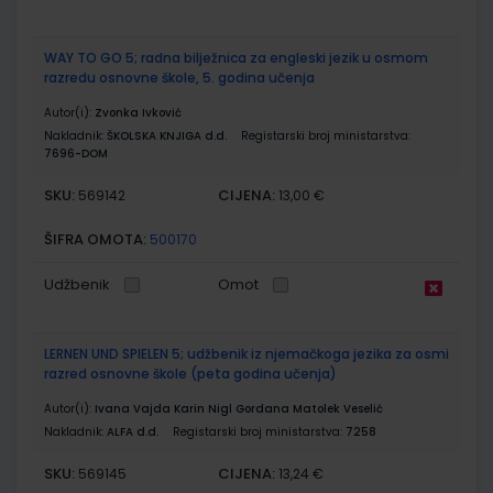
WAY TO GO 5; radna bilježnica za engleski jezik u osmom
razredu osnovne škole, 5. godina učenja
Autor(i):
Zvonka Ivković
Nakladnik:
ŠKOLSKA KNJIGA d.d.
Registarski broj ministarstva:
7696-DOM
SKU:
CIJENA:
569142
13,00 €
ŠIFRA OMOTA:
500170
Udžbenik
Omot
LERNEN UND SPIELEN 5; udžbenik iz njemačkoga jezika za osmi
razred osnovne škole (peta godina učenja)
Autor(i):
Ivana Vajda Karin Nigl Gordana Matolek Veselić
Nakladnik:
ALFA d.d.
Registarski broj ministarstva:
7258
SKU:
CIJENA:
569145
13,24 €