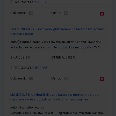
ŠIFRA OMOTA:
500167
Udžbenik
Omot
GLAZBENI KRUG 8; udžbenik glazbene kulture za osmi razred
osnovne škole
Autor(i):
Ružica Ambruš-Kiš Tomislav Seletković Zrinka Šimunović
Nakladnik:
PROFIL KLETT d.o.o.
Registarski broj ministarstva:
7474
SKU:
CIJENA:
569186
6,62 €
ŠIFRA OMOTA:
500285
Udžbenik
Omot
MOJE BOJE 8; udžbenik likovne kulture u osmom razredu
osnovne škole s dodatnim digitalnim sadržajima
Autor(i):
Miroslav Huzjak
Nakladnik:
ŠKOLSKA KNJIGA d.d.
Registarski broj ministarstva:
7663