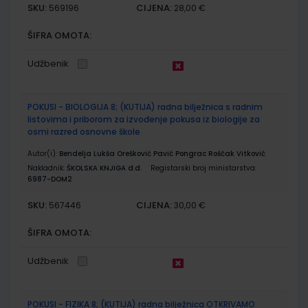
SKU:
CIJENA:
569196
28,00 €
ŠIFRA OMOTA:
Udžbenik
POKUSI - BIOLOGIJA 8; (KUTIJA) radna bilježnica s radnim
listovima i priborom za izvođenje pokusa iz biologije za
osmi razred osnovne škole
Autor(i):
Bendelja Lukša Orešković Pavić Pongrac Roščak Vitković
Nakladnik:
ŠKOLSKA KNJIGA d.d.
Registarski broj ministarstva:
6987-DOM2
SKU:
CIJENA:
567446
30,00 €
ŠIFRA OMOTA:
Udžbenik
POKUSI - FIZIKA 8; (KUTIJA) radna bilježnica OTKRIVAMO