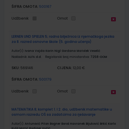
ŠIFRA OMOTA:
500167
Udžbenik
Omot
LERNEN UND SPIELEN 5; radna bilježnica iz njemačkoga jezika
za 8. razred osnovne škole (5. godina učenja)
Autor(i):
Ivana Vajda Karin Nigl Gordana Matolek Veselić
Nakladnik:
ALFA d.d.
Registarski broj ministarstva:
7258-DOM
SKU:
CIJENA:
569146
12,00 €
ŠIFRA OMOTA:
500179
Udžbenik
Omot
MATEMATIKA 8; komplet 1. I 2. dio, udžbenik matematike u
osmom razredu OŠ sa zadatcima za rješavanje
Autor(i):
Antunović Piton Bogner Boroš Havranek Bijuković Brkić Karlo
Kuliš Matić Rodiger Vučić