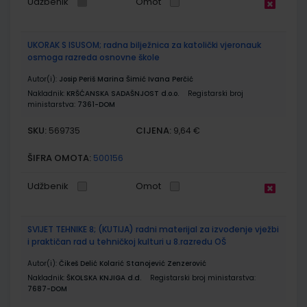
Udžbenik
Omot
UKORAK S ISUSOM; radna bilježnica za katolički vjeronauk
osmoga razreda osnovne škole
Autor(i):
Josip Periš Marina Šimić Ivana Perčić
Nakladnik:
KRŠĆANSKA SADAŠNJOST d.o.o.
Registarski broj
ministarstva:
7361-DOM
SKU:
CIJENA:
569735
9,64 €
ŠIFRA OMOTA:
500156
Udžbenik
Omot
SVIJET TEHNIKE 8; (KUTIJA) radni materijal za izvođenje vježbi
i praktičan rad u tehničkoj kulturi u 8.razredu OŠ
Autor(i):
Čikeš Delić Kolarić Stanojević Zenzerović
Nakladnik:
ŠKOLSKA KNJIGA d.d.
Registarski broj ministarstva:
7687-DOM