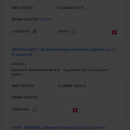
SKU:
CIJENA:
569190
6,62 €
ŠIFRA OMOTA:
500177
Udžbenik
Omot
LIKOVNA MAPA 7 i 8; likovna mapa s kolažnim papirom za 7. i
8. razred OŠ
Autor(i):
/
Nakladnik:
ŠKOLSKA KNJIGA d.d.
Registarski broj ministarstva:
014177
SKU:
CIJENA:
569366
14,00 €
ŠIFRA OMOTA:
Udžbenik
SVIJET TEHNIKE 8; udžbenik tehničke kulture u osmom