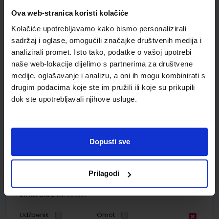
MOJA ZEMLJA 4; udžbenik iz geografije za osmi razred OŠ
Ova web-stranica koristi kolačiće
Autor(i):
Kožul Krpes Samardžić Vukelić
Kolačiće upotrebljavamo kako bismo personalizirali
Nakladnik:
ALFA d.d.
Registarski broj ministarstva:
7274
sadržaj i oglase, omogućili značajke društvenih medija i
SKU:
CIJENA:
569173
13,24 €
analizirali promet. Isto tako, podatke o vašoj upotrebi
naše web-lokacije dijelimo s partnerima za društvene
ŠIFRA OMOTA:
500167
medije, oglašavanje i analizu, a oni ih mogu kombinirati s
drugim podacima koje ste im pružili ili koje su prikupili
Udžbenik
Omot
dok ste upotrebljavali njihove usluge.
MOJA ZEMLJA 4; radna bilježnica iz geografije za osmi razred
OŠ
Dopusti sve
Autor(i):
Kožul Krpes Samardžić Vukelić
Nakladnik:
ALFA d.d.
Registarski broj ministarstva:
7274-DOM
Prilagodi
SKU:
CIJENA:
569174
12,00 €
ŠIFRA OMOTA:
500167
Udžbenik
Omot