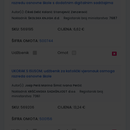
razredu osnovne škole s dodatnim digitalnim sadržajima
Autor(i):
Čikeš Delić Kolarić Stanojević Zenzerović
Nakladnik:
ŠKOLSKA KNJIGA d.d.
Registarski broj ministarstva:
7687
SKU:
CIJENA:
569195
6,62 €
ŠIFRA OMOTA:
500744
Udžbenik
Omot
UKORAK S ISUSOM; udžbenik za katolički vjeronauk osmoga
razreda osnovne škole
Autor(i):
Josip Periš Marina Šimić Ivana Perčić
Nakladnik:
KRŠĆANSKA SADAŠNJOST d.o.o.
Registarski broj
ministarstva:
7361
SKU:
CIJENA:
569206
13,24 €
ŠIFRA OMOTA:
500156