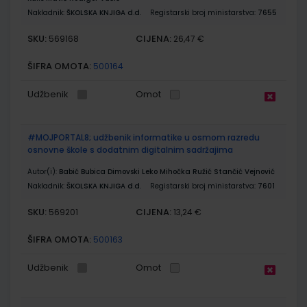
Nakladnik:
ŠKOLSKA KNJIGA d.d.
Registarski broj ministarstva:
7655
SKU:
CIJENA:
569168
26,47 €
ŠIFRA OMOTA:
500164
Udžbenik
Omot
#MOJPORTAL8; udžbenik informatike u osmom razredu
osnovne škole s dodatnim digitalnim sadržajima
Autor(i):
Babić Bubica Dimovski Leko Mihočka Ružić Stančić Vejnović
Nakladnik:
ŠKOLSKA KNJIGA d.d.
Registarski broj ministarstva:
7601
SKU:
CIJENA:
569201
13,24 €
ŠIFRA OMOTA:
500163
Udžbenik
Omot