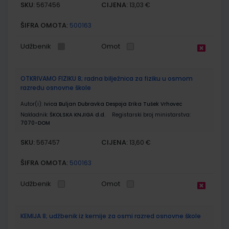
SKU:
CIJENA:
567456
13,03 €
ŠIFRA OMOTA:
500163
Udžbenik
Omot
OTKRIVAMO FIZIKU 8; radna bilježnica za fiziku u osmom
razredu osnovne škole
Autor(i):
Ivica Buljan Dubravka Despoja Erika Tušek Vrhovec
Nakladnik:
ŠKOLSKA KNJIGA d.d.
Registarski broj ministarstva:
7070-DOM
SKU:
CIJENA:
567457
13,60 €
ŠIFRA OMOTA:
500163
Udžbenik
Omot
KEMIJA 8; udžbenik iz kemije za osmi razred osnovne škole