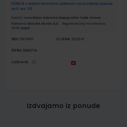
FIZIKU 8 s radnim listovima i priborom za izvođenje pokusa
za 8. raz. OŠ
Autor(i):
Ivica Buljan Dubravka Despoja Erika Tušek Vrhovec
Nakladnik:
ŠKOLSKA KNJIGA d.d.
Registarski broj ministarstva:
7070-DOM2
SKU:
CIJENA:
567455
32,00 €
ŠIFRA OMOTA:
Udžbenik
Izdvajamo iz ponude