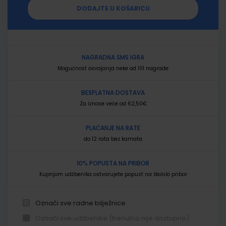
DODAJTE U KOŠARICU
NAGRADNA SMS IGRA
Mogućnost osvajanja neke od 101 nagrade
BESPLATNA DOSTAVA
Za iznose veće od 62,50€
PLAĆANJE NA RATE
do 12 rata bez kamata
10% POPUSTA NA PRIBOR
Kupnjom udžbenika ostvarujete popust na školski pribor
Označi sve radne bilježnice
Označi sve udžbenike (trenutno nije dostupno)