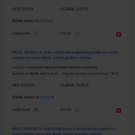
SKU:
CIJENA:
569113
13,60 €
ŠIFRA OMOTA:
500161
Udžbenik
Omot
HELLO, WORLD! 8; radni udžbenik engleskog jezika za osmi
razred osnovne škole, osma godina učenja
Autor(i):
Ivana Kirin Bojana Palijan Marinko Uremović
Nakladnik:
PROFIL KLETT d.o.o.
Registarski broj ministarstva:
7477
SKU:
CIJENA:
569135
19,85 €
ŠIFRA OMOTA:
500178
Udžbenik
Omot
HELLO, WORLD! 8; radna bilježnica iz engleskoga jezika za
osmi razred osnovne škole, osma godina učenja