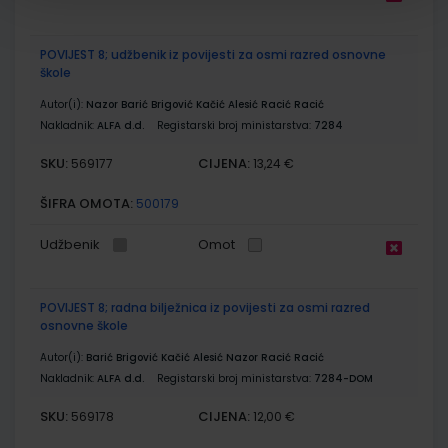
POVIJEST 8; udžbenik iz povijesti za osmi razred osnovne
škole
Autor(i):
Nazor Barić Brigović Kačić Alesić Racić Racić
Nakladnik:
ALFA d.d.
Registarski broj ministarstva:
7284
SKU:
CIJENA:
569177
13,24 €
ŠIFRA OMOTA:
500179
Udžbenik
Omot
POVIJEST 8; radna bilježnica iz povijesti za osmi razred
osnovne škole
Autor(i):
Barić Brigović Kačić Alesić Nazor Racić Racić
Nakladnik:
ALFA d.d.
Registarski broj ministarstva:
7284-DOM
SKU:
CIJENA:
569178
12,00 €