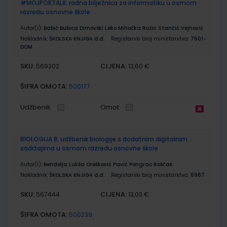
#MOJPORTAL8; radna bilježnica za informatiku u osmom
razredu osnovne škole
Autor(i):
Babić Bubica Dimovski Leko Mihočka Ružić Stančić Vejnović
Nakladnik:
ŠKOLSKA KNJIGA d.d.
Registarski broj ministarstva:
7601-
DOM
SKU:
CIJENA:
569202
13,60 €
ŠIFRA OMOTA:
500177
Udžbenik
Omot
BIOLOGIJA 8; udžbenik biologije s dodatnim digitalnim
sadržajima u osmom razredu osnovne škole
Autor(i):
Bendelja Lukša Orešković Pavić Pongrac Roščak
Nakladnik:
ŠKOLSKA KNJIGA d.d.
Registarski broj ministarstva:
6987
SKU:
CIJENA:
567444
13,03 €
ŠIFRA OMOTA:
500239