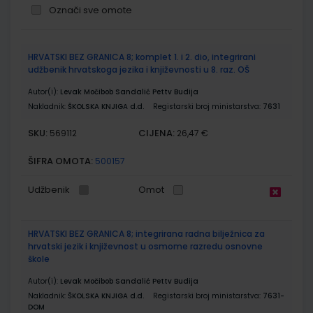
Označi sve omote
Grupirani
HRVATSKI BEZ GRANICA 8; komplet 1. i 2. dio, integrirani
proizvodi
udžbenik hrvatskoga jezika i književnosti u 8. raz. OŠ
Autor(i):
Levak Močibob Sandalić Pettv Budija
Nakladnik:
ŠKOLSKA KNJIGA d.d.
Registarski broj ministarstva:
7631
SKU:
CIJENA:
569112
26,47 €
ŠIFRA OMOTA:
500157
Udžbenik
Omot
HRVATSKI BEZ GRANICA 8; integrirana radna bilježnica za
hrvatski jezik i književnost u osmome razredu osnovne
škole
Autor(i):
Levak Močibob Sandalić Pettv Budija
Nakladnik:
ŠKOLSKA KNJIGA d.d.
Registarski broj ministarstva:
7631-
DOM