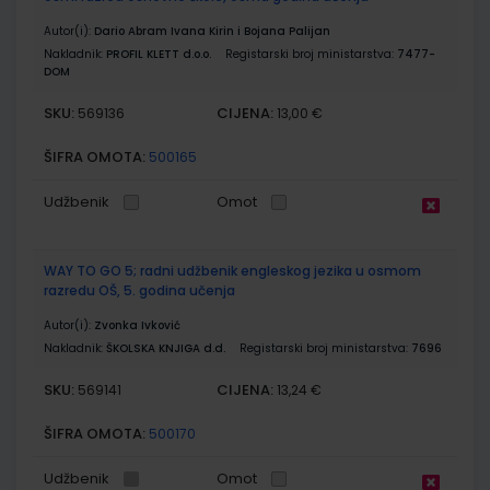
Autor(i):
Dario Abram Ivana Kirin i Bojana Palijan
Nakladnik:
PROFIL KLETT d.o.o.
Registarski broj ministarstva:
7477-
DOM
SKU:
CIJENA:
569136
13,00 €
ŠIFRA OMOTA:
500165
Udžbenik
Omot
WAY TO GO 5; radni udžbenik engleskog jezika u osmom
razredu OŠ, 5. godina učenja
Autor(i):
Zvonka Ivković
Nakladnik:
ŠKOLSKA KNJIGA d.d.
Registarski broj ministarstva:
7696
SKU:
CIJENA:
569141
13,24 €
ŠIFRA OMOTA:
500170
Udžbenik
Omot