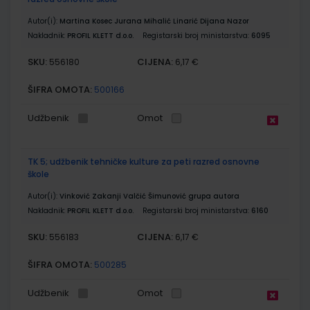
Autor(i):
Martina Kosec Jurana Mihalić Linarić Dijana Nazor
Nakladnik:
PROFIL KLETT d.o.o.
Registarski broj ministarstva:
6095
SKU:
CIJENA:
556180
6,17 €
ŠIFRA OMOTA:
500166
Udžbenik
Omot
TK 5; udžbenik tehničke kulture za peti razred osnovne
škole
Autor(i):
Vinković Zakanji Valčić Šimunović grupa autora
Nakladnik:
PROFIL KLETT d.o.o.
Registarski broj ministarstva:
6160
SKU:
CIJENA:
556183
6,17 €
ŠIFRA OMOTA:
500285
Udžbenik
Omot