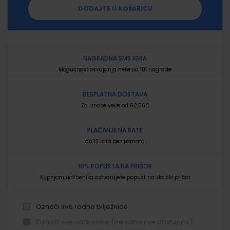
DODAJTE U KOŠARICU
NAGRADNA SMS IGRA
Mogućnost osvajanja neke od 101 nagrade
BESPLATNA DOSTAVA
Za iznose veće od 62,50€
PLAĆANJE NA RATE
do 12 rata bez kamata
10% POPUSTA NA PRIBOR
Kupnjom udžbenika ostvarujete popust na školski pribor
Označi sve radne bilježnice
Označi sve udžbenike (trenutno nije dostupno)