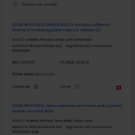
Označi sve omote
Grupirani
VOLIM HRVATSKI 5 i SNAGA RIJEČI 5; komplet udžbenik i
proizvodi
čitanka iz hrvatskog jezika s dds u 5. razredu OŠ
Autor(i):
Anđelka Rihtarić Sanja Latin Žana Majić
Nakladnik:
ŠKOLSKA KNJIGA d.d.
Registarski broj ministarstva:
6059;6060
SKU:
CIJENA:
556281
30,82 €
ŠIFRA OMOTA:
500239
Udžbenik
Omot
VOLIM HRVATSKI 5; radna bilježnica za hrvatski jezik u petom
razredu osnovne škole
Autor(i):
Anđelka Rihtarić Žana Majić Sanja Latin
Nakladnik:
ŠKOLSKA KNJIGA d.d.
Registarski broj ministarstva:
6059;6060-DOM