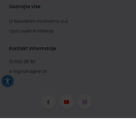
Saznajte više
O Narodnim novinama d.d.
Opći uvjeti korištenja
Kontakt informacije
01 650 28 80
e-trgovina@nn.hr