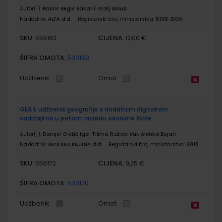
Autor(i):
Bastić Begić Bakarić Kralj Golub
Nakladnik:
ALFA d.d.
Registarski broj ministarstva:
6138-DOM
SKU:
CIJENA:
556163
12,00 €
ŠIFRA OMOTA:
500160
Udžbenik
Omot
GEA 1; udžbenik geografije s dodatnim digitalnim
sadržajima u petom razredu osnovne škole
Autor(i):
Danijel Orešić Igor Tišma Ružica Vuk Alenka Bujan
Nakladnik:
ŠKOLSKA KNJIGA d.d.
Registarski broj ministarstva:
6018
SKU:
CIJENA:
556172
9,25 €
ŠIFRA OMOTA:
500170
Udžbenik
Omot