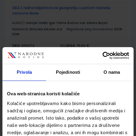
GEA 1; radna bilježnica za geografiju u petom razredu
osnovne škole
Autor(i):
Danijel Orešić Igor Tišma Ružica Vuk Alenka Bujan
Nakladnik:
ŠKOLSKA KNJIGA d.d.
Registarski broj ministarstva:
6018-
DOM
SKU:
CIJENA:
556173
13,60 €
ŠIFRA OMOTA:
500170
Udžbenik
Omot
Privola
Pojedinosti
O nama
GEA 1; nastavni listići za samovrednovanje i razumijevanje
Ova web-stranica koristi kolačiće
geografskih vještina
Kolačiće upotrebljavamo kako bismo personalizirali
Autor(i):
Goran Dragičević
sadržaj i oglase, omogućili značajke društvenih medija i
Nakladnik:
ŠKOLSKA KNJIGA d.d.
Registarski broj ministarstva:
analizirali promet. Isto tako, podatke o vašoj upotrebi
SKU:
CIJENA:
556521
12,00 €
naše web-lokacije dijelimo s partnerima za društvene
medije, oglašavanje i analizu, a oni ih mogu kombinirati s
ŠIFRA OMOTA: