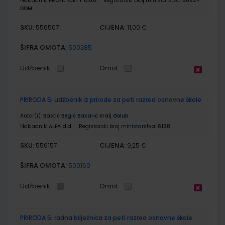
Nakladnik:
PROFIL KLETT d.o.o.
Registarski broj ministarstva:
6062-
DOM
SKU:
CIJENA:
556507
11,00 €
ŠIFRA OMOTA:
500285
Udžbenik
Omot
PRIRODA 5; udžbenik iz prirode za peti razred osnovne škole
Autor(i):
Bastić Begić Bakarić Kralj Golub
Nakladnik:
ALFA d.d.
Registarski broj ministarstva:
6138
SKU:
CIJENA:
556157
9,25 €
ŠIFRA OMOTA:
500160
Udžbenik
Omot
PRIRODA 5; radna bilježnica za peti razred osnovne škole