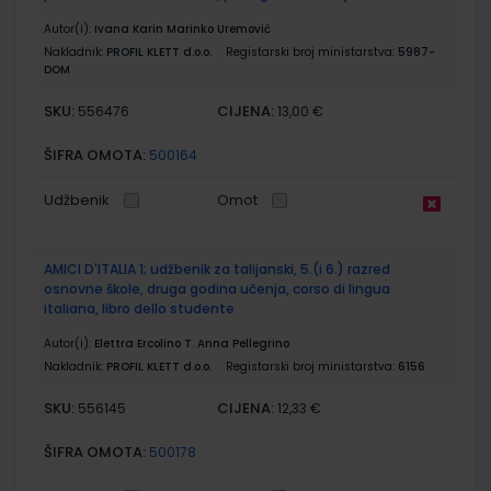
Autor(i):
Ivana Karin Marinko Uremović
Nakladnik:
PROFIL KLETT d.o.o.
Registarski broj ministarstva:
5987-
DOM
SKU:
CIJENA:
556476
13,00 €
ŠIFRA OMOTA:
500164
Udžbenik
Omot
AMICI D'ITALIA 1; udžbenik za talijanski, 5.(i 6.) razred
osnovne škole, druga godina učenja, corso di lingua
italiana, libro dello studente
Autor(i):
Elettra Ercolino T. Anna Pellegrino
Nakladnik:
PROFIL KLETT d.o.o.
Registarski broj ministarstva:
6156
SKU:
CIJENA:
556145
12,33 €
ŠIFRA OMOTA:
500178