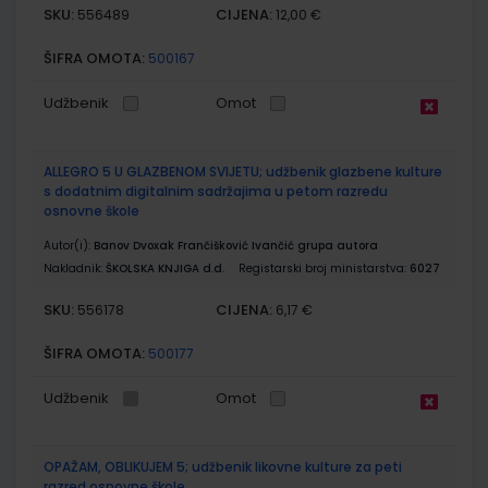
SKU:
CIJENA:
556489
12,00 €
ŠIFRA OMOTA:
500167
Udžbenik
Omot
ALLEGRO 5 U GLAZBENOM SVIJETU; udžbenik glazbene kulture
s dodatnim digitalnim sadržajima u petom razredu
osnovne škole
Autor(i):
Banov Dvoxak Frančišković Ivančić grupa autora
Nakladnik:
ŠKOLSKA KNJIGA d.d.
Registarski broj ministarstva:
6027
SKU:
CIJENA:
556178
6,17 €
ŠIFRA OMOTA:
500177
Udžbenik
Omot
OPAŽAM, OBLIKUJEM 5; udžbenik likovne kulture za peti
razred osnovne škole