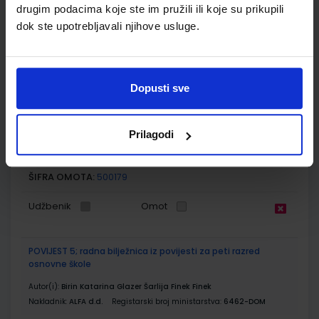
drugim podacima koje ste im pružili ili koje su prikupili
Udžbenik
dok ste upotrebljavali njihove usluge.
POVIJEST 5; udžbenik iz povijesti za peti razred osnovne
škole
Dopusti sve
Autor(i):
Birin Glazer Šarlija A.Finek D.Finek
Nakladnik:
ALFA d.d.
Registarski broj ministarstva:
6462
Prilagodi
SKU:
CIJENA:
556464
12,33 €
ŠIFRA OMOTA:
500179
Udžbenik
Omot
POVIJEST 5; radna bilježnica iz povijesti za peti razred
osnovne škole
Autor(i):
Birin Katarina Glazer Šarlija Finek Finek
Nakladnik:
ALFA d.d.
Registarski broj ministarstva:
6462-DOM