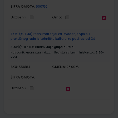
ŠIFRA OMOTA:
500156
Udžbenik
Omot
TK 5; (KUTIJA) radni materijal za izvođenje vježbi i
praktičnog rada iz tehničke kulture za peti razred OŠ
Autor(i):
Bilić Ereš Gulam Majić grupa autora
Nakladnik:
PROFIL KLETT d.o.o.
Registarski broj ministarstva:
6160-
DOM
SKU:
CIJENA:
556184
25,00 €
ŠIFRA OMOTA:
Udžbenik