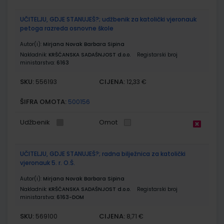
UČITELJU, GDJE STANUJEŠ?; udžbenik za katolički vjeronauk
petoga razreda osnovne škole
Autor(i):
Mirjana Novak Barbara Sipina
Nakladnik:
KRŠĆANSKA SADAŠNJOST d.o.o.
Registarski broj
ministarstva:
6163
SKU:
CIJENA:
556193
12,33 €
ŠIFRA OMOTA:
500156
Udžbenik
Omot
UČITELJU, GDJE STANUJEŠ?; radna bilježnica za katolički
vjeronauk 5. r. O.Š.
Autor(i):
Mirjana Novak Barbara Sipina
Nakladnik:
KRŠĆANSKA SADAŠNJOST d.o.o.
Registarski broj
ministarstva:
6163-DOM
SKU:
CIJENA:
569100
8,71 €