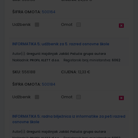
ŠIFRA OMOTA:
500164
Udžbenik
Omot
INFORMATIKA 5; udžbenik za 5. razred osnovne škole
Autor(i):
Gregurić Hajdinjak Jakšić Počuča grupa autora
Nakladnik:
PROFIL KLETT d.o.o.
Registarski broj ministarstva:
6062
SKU:
CIJENA:
556188
12,33 €
ŠIFRA OMOTA:
500184
Udžbenik
Omot
INFORMATIKA 5; radna bilježnica iz informatike za peti razred
osnovne škole
Autor(i):
Gregurić Hajdinjak Jakšić Počuča grupa autora