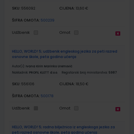
SKU:
CIJENA:
556092
13,60 €
ŠIFRA OMOTA:
500239
Udžbenik
Omot
HELLO, WORLD! 5; udžbenik engleskog jezika za peti razred
osnovne škole, peta godina učenja
Autor(i):
Ivana Kirin Marinko Uremović
Nakladnik:
PROFIL KLETT d.o.o.
Registarski broj ministarstva:
5987
SKU:
CIJENA:
556106
18,50 €
ŠIFRA OMOTA:
500178
Udžbenik
Omot
HELLO, WORLD! 5; radna bilježnica iz engleskoga jezika za
peti razred osnovne škole, peta godina učenja