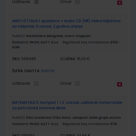
Udžbenik
Omot
AMICI D'ITALIA 1; quaderno + Audio CD (HR) radna bilježnica
za talijanski, 5.razred, 2.godina učenja
Autor(i):
Maddalena Bolognese; Ivana Viappiani
Nakladnik:
PROFIL KLETT d.o.o.
Registarski broj ministarstva:
6156-
DOM
SKU:
CIJENA:
556485
15,00 €
ŠIFRA OMOTA:
500178
Udžbenik
Omot
MATEMATIKA 5; komplet 1. i 2. svezak, udžbenik matematike
za peti razred osnovne škole
Autor(i):
Šikić Draženović Žitko Golac Jakopović Goleš grupa autora
Nakladnik:
PROFIL KLETT d.o.o.
Registarski broj ministarstva:
6118
SKU:
CIJENA:
556153
24,66 €