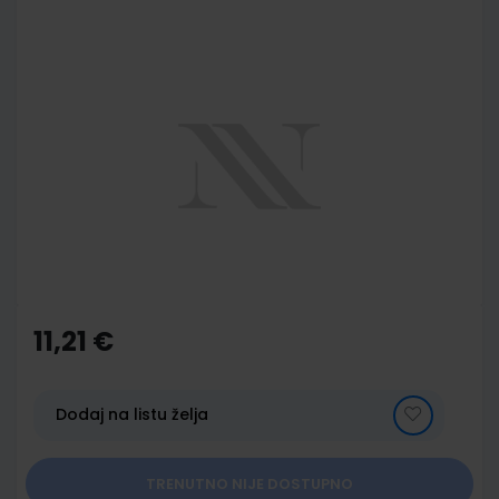
Skip
to
the
end
of
the
images
gallery
Skip
to
the
11,21 €
beginning
of
the
images
Dodaj na listu želja
gallery
TRENUTNO NIJE DOSTUPNO