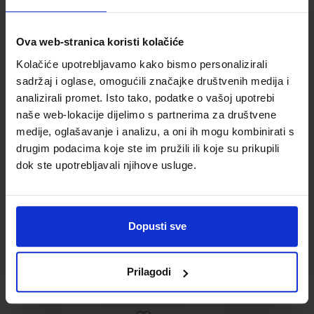
Ova web-stranica koristi kolačiće
Kolačiće upotrebljavamo kako bismo personalizirali
Omot PVC za školske
sadržaj i oglase, omogućili značajke društvenih medija i
udžbenike; dimenzije
analizirali promet. Isto tako, podatke o vašoj upotrebi
431x304; tip 178
naše web-lokacije dijelimo s partnerima za društvene
medije, oglašavanje i analizu, a oni ih mogu kombinirati s
drugim podacima koje ste im pružili ili koje su prikupili
dok ste upotrebljavali njihove usluge.
Dopusti sve
0,85 €
Prilagodi