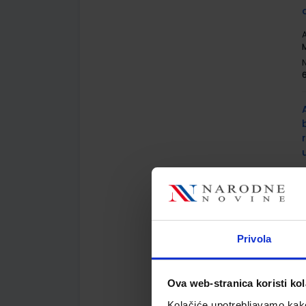
A
M
A
M
Privola
Ova web-stranica koristi kol
A
Kolačiće upotrebljavamo kako 