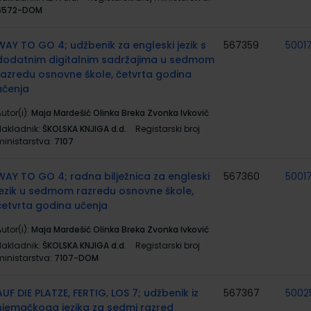
6572-DOM
WAY TO GO 4; udžbenik za engleski jezik s
567359
5001
dodatnim digitalnim sadržajima u sedmom
razredu osnovne škole, četvrta godina
učenja
utor(i):
Maja Mardešić Olinka Breka Zvonka Ivković
Nakladnik:
ŠKOLSKA KNJIGA d.d.
Registarski broj
ministarstva:
7107
WAY TO GO 4; radna bilježnica za engleski
567360
5001
jezik u sedmom razredu osnovne škole,
četvrta godina učenja
utor(i):
Maja Mardešić Olinka Breka Zvonka Ivković
Nakladnik:
ŠKOLSKA KNJIGA d.d.
Registarski broj
ministarstva:
7107-DOM
AUF DIE PLATZE, FERTIG, LOS 7; udžbenik iz
567367
5002
njemačkoga jezika za sedmi razred