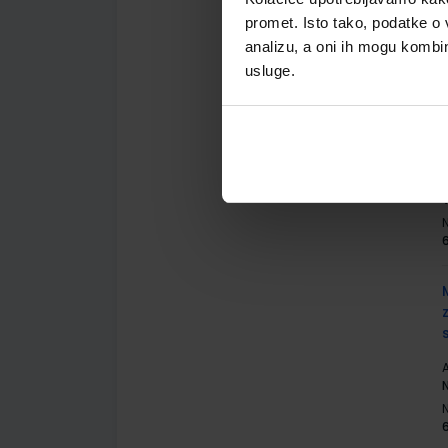
promet. Isto tako, podatke o 
analizu, a oni ih mogu kombini
usluge.
A
A
N