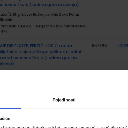
osnovne škole (sedma godina učenja)
utor(i):
Štiglmayer Bočkarjov Kikić Dakić Pehar
iklenić
Nakladnik:
ALFA d.d.
Registarski broj ministarstva:
6477
AUF DIE PLATZE, FERTIG, LOS 7; radna
567368
5002
bilježnica iz njemačkoga jezika za sedmi
razred osnovne škole (sedma godina
učenja)
utor(i):
Štiglmayer Bočkarjov Kikić Dakić Pehar
iklenić
Nakladnik:
ALFA d.d.
Registarski broj ministarstva:
6477-DOM
Pojedinosti
LERNEN UND SPIELEN 4; udžbenik iz
567369
5001
njemačkoga jezika za sedmi razred
osnovne škole (četvrta godina učenja)
ačiće
utor(i):
Ivana Vajda Karin Nigl Gordana Matolek
bismo personalizirali sadržaj i oglase, omogućili značajke društv