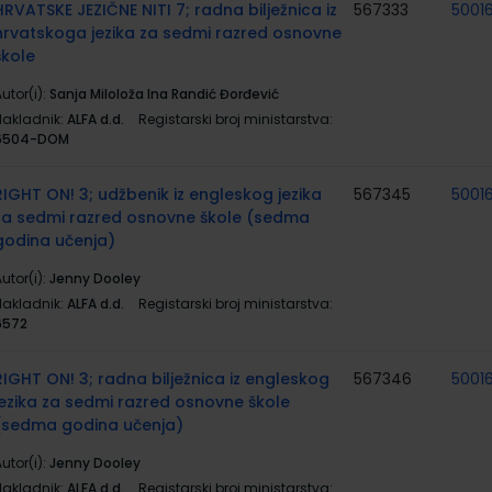
HRVATSKE JEZIČNE NITI 7; radna bilježnica iz
567333
5001
hrvatskoga jezika za sedmi razred osnovne
škole
utor(i):
Sanja Miloloža Ina Randić Đorđević
Nakladnik:
ALFA d.d.
Registarski broj ministarstva:
6504-DOM
RIGHT ON! 3; udžbenik iz engleskog jezika
567345
5001
za sedmi razred osnovne škole (sedma
godina učenja)
utor(i):
Jenny Dooley
Nakladnik:
ALFA d.d.
Registarski broj ministarstva:
6572
RIGHT ON! 3; radna bilježnica iz engleskog
567346
5001
jezika za sedmi razred osnovne škole
(sedma godina učenja)
utor(i):
Jenny Dooley
Nakladnik:
ALFA d.d.
Registarski broj ministarstva: