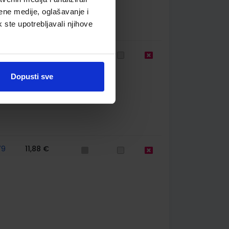
ene medije, oglašavanje i
k ste upotrebljavali njihove
67
12,00 €
Dopusti sve
79
11,88 €