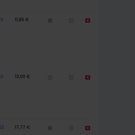
70
11,85 €
70
13,00 €
52
17,77 €