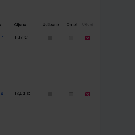
a
Cijena
Udžbenik
Omot
Ukloni
67
11,17 €
79
12,53 €