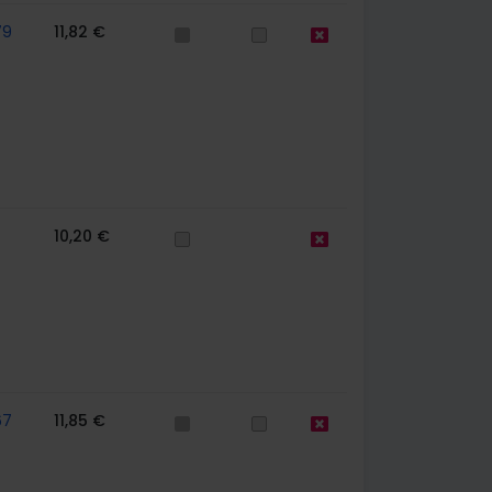
79
11,82 €
10,20 €
67
11,85 €