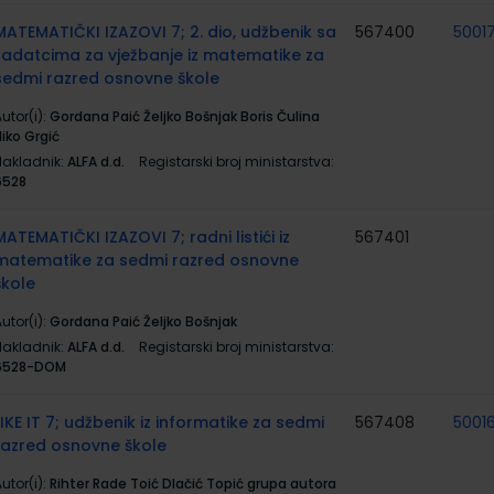
MATEMATIČKI IZAZOVI 7; 2. dio, udžbenik sa
567400
5001
zadatcima za vježbanje iz matematike za
sedmi razred osnovne škole
utor(i):
Gordana Paić Željko Bošnjak Boris Čulina
iko Grgić
Nakladnik:
ALFA d.d.
Registarski broj ministarstva:
6528
MATEMATIČKI IZAZOVI 7; radni listići iz
567401
matematike za sedmi razred osnovne
škole
utor(i):
Gordana Paić Željko Bošnjak
Nakladnik:
ALFA d.d.
Registarski broj ministarstva:
6528-DOM
LIKE IT 7; udžbenik iz informatike za sedmi
567408
5001
razred osnovne škole
utor(i):
Rihter Rade Toić Dlačić Topić grupa autora