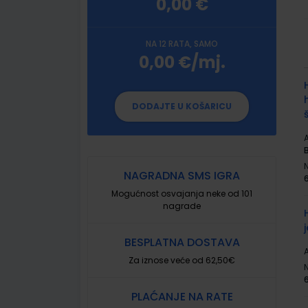
0,00 €
NA 12 RATA, SAMO
0,00 €/mj.
G
p
DODAJTE U KOŠARICU
A
NAGRADNA SMS IGRA
Mogućnost osvajanja neke od 101
nagrade
BESPLATNA DOSTAVA
A
Za iznose veće od 62,50€
PLAĆANJE NA RATE