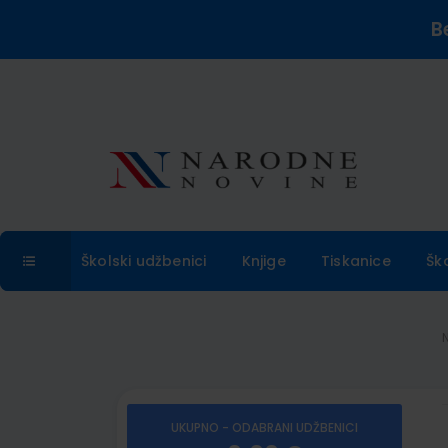
B
Školski udžbenici
Knjige
Tiskanice
Šk
UKUPNO - ODABRANI UDŽBENICI