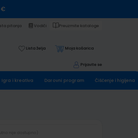
 €
sta pitanja
Vodiči
Preuzmite kataloge
Lista želja
Moja košarica
Prijavite se
Igra i kreativa
Darovni program
Čišćenje i higijena
utno nije dostupno)