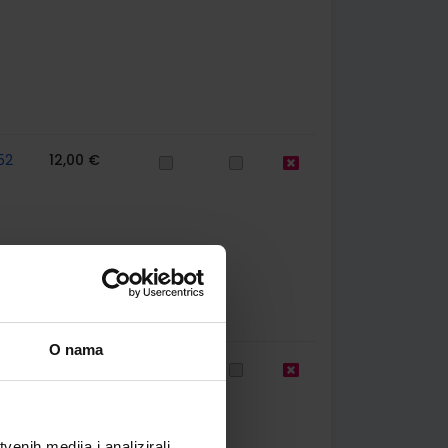
52
12,00 €
O nama
60
11,85 €
enih medija i analizirali