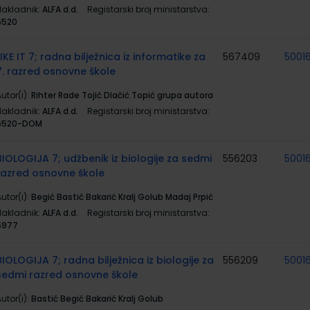
Nakladnik:
ALFA d.d.
Registarski broj ministarstva:
6520
LIKE IT 7; radna bilježnica iz informatike za
567409
5001
7. razred osnovne škole
utor(i):
Rihter Rade Tojić Dlačić Topić grupa autora
Nakladnik:
ALFA d.d.
Registarski broj ministarstva:
6520-DOM
BIOLOGIJA 7; udžbenik iz biologije za sedmi
556203
5001
razred osnovne škole
utor(i):
Begić Bastić Bakarić Kralj Golub Madaj Prpić
Nakladnik:
ALFA d.d.
Registarski broj ministarstva:
5977
BIOLOGIJA 7; radna bilježnica iz biologije za
556209
5001
sedmi razred osnovne škole
utor(i):
Bastić Begić Bakarić Kralj Golub