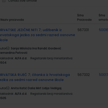
Označi sve omote
Šifra
Šifra
Naziv proizvoda
Proizvoda
omot
rupirani
roizvodi
HRVATSKE JEZIČNE NITI 7; udžbenik iz
567331
5001
hrvatskoga jezika za sedmi razred osnovne
škole
utor(i):
Sanja Miloloža Ina Randić Đorđević
Bernardina Petrović
Nakladnik:
ALFA d.d.
Registarski broj ministarstva:
6504
HRVATSKA RIJEČ 7; čitanka iz hrvatskoga
567332
5001
jezika za sedmi razred osnovne škole
utor(i):
Anita Katić Dalia Mirt Lidija Vešligaj
Nakladnik:
ALFA d.d.
Registarski broj ministarstva:
6505