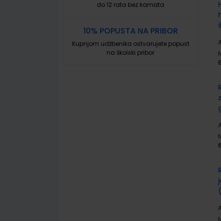
do 12 rata bez kamata
10% POPUSTA NA PRIBOR
A
Kupnjom udžbenika ostvarujete popust
na školski pribor
A
A