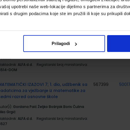
Veselić
vašoj upotrebi naše web-lokacije dijelimo s partnerima za društv
Nakladnik:
ALFA d.d.
Registarski broj ministarstva:
rati s drugim podacima koje ste im pružili ili koje su prikupili do
6514
LERNEN UND SPIELEN 4; radna bilježnica iz
567370
5001
njemačkoga jezika za sedmi razred
osnovne škole (četvrta godina učenja)
Prilagodi
utor(i):
Ivana Vajda Karin Nigl Gordana Matolek
Veselić
Nakladnik:
ALFA d.d.
Registarski broj ministarstva:
6514-DOM
MATEMATIČKI IZAZOVI 7; 1. dio, udžbenik sa
567399
5001
zadatcima za vježbanje iz matematike za
sedmi razred osnovne škole
utor(i):
Gordana Paić Željko Bošnjak Boris Čulina
iko Grgić
Nakladnik:
ALFA d.d.
Registarski broj ministarstva:
6527