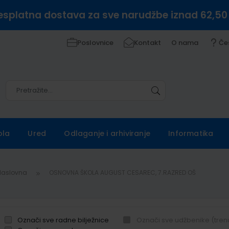
esplatna dostava za sve narudžbe iznad 62,50
Poslovnice
Kontakt
O nama
Če
Pretražite
Pretražite
ola
Ured
Odlaganje i arhiviranje
Informatika
Naslovna
OSNOVNA ŠKOLA AUGUST CESAREC, 7.RAZRED OŠ
Označi sve radne bilježnice
Označi sve udžbenike (tren