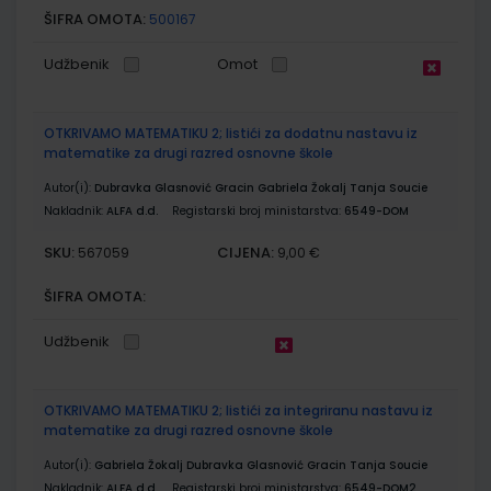
ŠIFRA OMOTA:
500167
Udžbenik
Omot
OTKRIVAMO MATEMATIKU 2; listići za dodatnu nastavu iz
matematike za drugi razred osnovne škole
Autor(i):
Dubravka Glasnović Gracin Gabriela Žokalj Tanja Soucie
Nakladnik:
ALFA d.d.
Registarski broj ministarstva:
6549-DOM
SKU:
CIJENA:
567059
9,00 €
ŠIFRA OMOTA:
Udžbenik
OTKRIVAMO MATEMATIKU 2; listići za integriranu nastavu iz
matematike za drugi razred osnovne škole
Autor(i):
Gabriela Žokalj Dubravka Glasnović Gracin Tanja Soucie
Nakladnik:
ALFA d.d.
Registarski broj ministarstva:
6549-DOM2