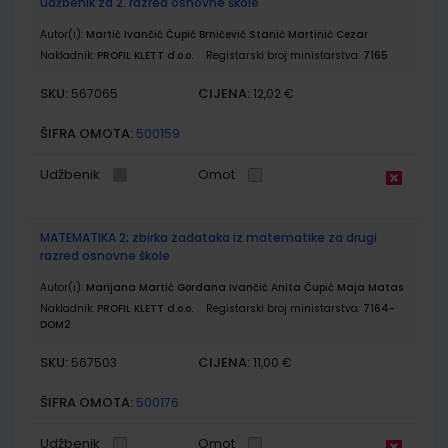
udžbenik za 2. razred osnovne škole
Autor(i):
Martić Ivančić Čupić Brničević Stanić Martinić Cezar
Nakladnik:
PROFIL KLETT d.o.o.
Registarski broj ministarstva:
7165
SKU:
CIJENA:
567065
12,02 €
ŠIFRA OMOTA:
500159
Udžbenik
Omot
MATEMATIKA 2; zbirka zadataka iz matematike za drugi
razred osnovne škole
Autor(i):
Marijana Martić Gordana Ivančić Anita Čupić Maja Matas
Nakladnik:
PROFIL KLETT d.o.o.
Registarski broj ministarstva:
7164-
DOM2
SKU:
CIJENA:
567503
11,00 €
ŠIFRA OMOTA:
500176
Udžbenik
Omot