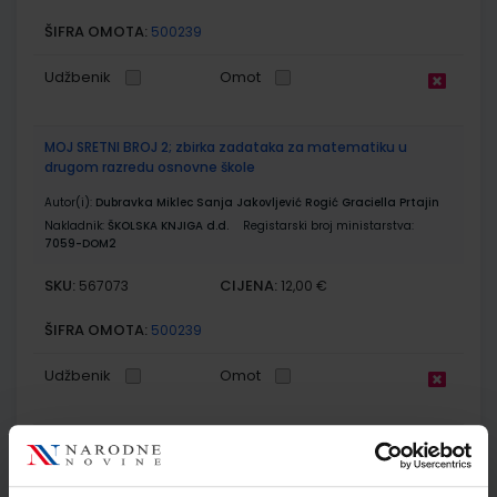
ŠIFRA OMOTA:
500239
Udžbenik
Omot
MOJ SRETNI BROJ 2; zbirka zadataka za matematiku u
drugom razredu osnovne škole
Autor(i):
Dubravka Miklec Sanja Jakovljević Rogić Graciella Prtajin
Nakladnik:
ŠKOLSKA KNJIGA d.d.
Registarski broj ministarstva:
7059-DOM2
SKU:
CIJENA:
567073
12,00 €
ŠIFRA OMOTA:
500239
Udžbenik
Omot
MOJ SRETNI BROJ 2; nastavni listići za matematiku u
drugome razredu osnovne škole