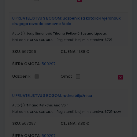
U PRIJATELJSTVU S BOGOM; udžbenik za katolički vjeronauk
drugoga razreda osnovne škole
Autor(i):
Josip Šimunović Tihana Petković Suzana Lipovac
Nakladnik:
GLAS KONCILA
Registarski broj ministarstva:
6721
SKU:
CIJENA:
567096
11,88 €
ŠIFRA OMOTA:
500297
Udžbenik
Omot
U PRIJATELJSTVU S BOGOM; radna bilježnica
Autor(i):
Tihana Petković Ana Volf
Nakladnik:
GLAS KONCILA
Registarski broj ministarstva:
6721-DOM
SKU:
CIJENA:
567097
8,80 €
ŠIFRA OMOTA:
500297