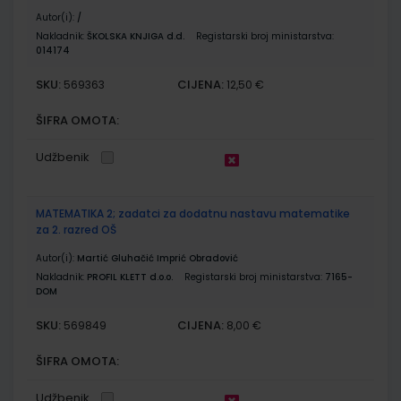
Autor(i):
/
Nakladnik:
ŠKOLSKA KNJIGA d.d.
Registarski broj ministarstva:
014174
SKU:
CIJENA:
569363
12,50 €
ŠIFRA OMOTA:
Udžbenik
MATEMATIKA 2; zadatci za dodatnu nastavu matematike
za 2. razred OŠ
Autor(i):
Martić Gluhačić Imprić Obradović
Nakladnik:
PROFIL KLETT d.o.o.
Registarski broj ministarstva:
7165-
DOM
SKU:
CIJENA:
569849
8,00 €
ŠIFRA OMOTA:
Udžbenik