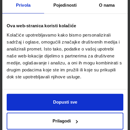
Autor(i):
Sanja Jakovljević Rogić Dubravka Miklec Graciella Prtajin
Privola
Pojedinosti
O nama
Nakladnik:
ŠKOLSKA KNJIGA d.d.
Registarski broj ministarstva:
7059-DOM3
SKU:
CIJENA:
567074
9,50 €
Ova web-stranica koristi kolačiće
ŠIFRA OMOTA:
Kolačiće upotrebljavamo kako bismo personalizirali
sadržaj i oglase, omogućili značajke društvenih medija i
Udžbenik
analizirali promet. Isto tako, podatke o vašoj upotrebi
naše web-lokacije dijelimo s partnerima za društvene
medije, oglašavanje i analizu, a oni ih mogu kombinirati s
SUPER MATEMATIKA ZA PRAVE TRAGAČE 2; radna bilježnica za
drugim podacima koje ste im pružili ili koje su prikupili
drugi razred osnovne škole
dok ste upotrebljavali njihove usluge.
Autor(i):
Marijana Martić Gordana Ivančić Zrinka Crnković
Nakladnik:
PROFIL KLETT d.o.o.
Registarski broj ministarstva:
7164-
DOM
SKU:
CIJENA:
569950
12,00 €
Dopusti sve
ŠIFRA OMOTA:
Prilagodi
Udžbenik