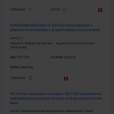
Udžbenik
Omot
ISTRAŽUJEMO NAŠ SVIJET 2; (KUTIJA) radna bilježnica s
priborom za istraživanje u drugom razredu osnovne škole
Autor(i):
/
Nakladnik:
ŠKOLSKA KNJIGA d.d.
Registarski broj ministarstva:
7034-DOM2
SKU:
CIJENA:
567762
26,00 €
ŠIFRA OMOTA:
Udžbenik
PID 2 Pitam, Istražujem, Doznajem; (KUTIJA) (inter)aktivna
radna bilježnica iz prirode i društva za drugi razred osnovne
škole
Autor(i):
Gordana Ivančić Maja Križman Roškar Damir Tadić