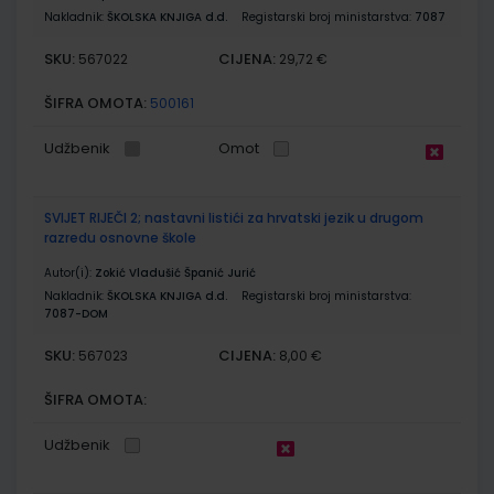
Nakladnik:
ŠKOLSKA KNJIGA d.d.
Registarski broj ministarstva:
7087
SKU:
CIJENA:
567022
29,72 €
ŠIFRA OMOTA:
500161
Udžbenik
Omot
SVIJET RIJEČI 2; nastavni listići za hrvatski jezik u drugom
razredu osnovne škole
Autor(i):
Zokić Vladušić Španić Jurić
Nakladnik:
ŠKOLSKA KNJIGA d.d.
Registarski broj ministarstva:
7087-DOM
SKU:
CIJENA:
567023
8,00 €
ŠIFRA OMOTA:
Udžbenik