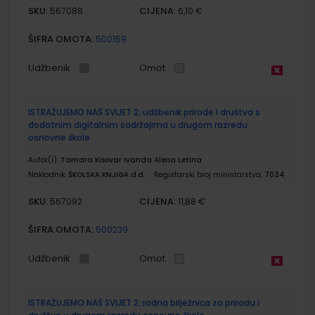
SKU:
CIJENA:
567088
6,10 €
ŠIFRA OMOTA:
500159
Udžbenik
Omot
ISTRAŽUJEMO NAŠ SVIJET 2; udžbenik prirode i društva s
dodatnim digitalnim sadržajima u drugom razredu
osnovne škole
Autor(i):
Tamara Kisovar Ivanda Alena Letina
Nakladnik:
ŠKOLSKA KNJIGA d.d.
Registarski broj ministarstva:
7034
SKU:
CIJENA:
567092
11,88 €
ŠIFRA OMOTA:
500239
Udžbenik
Omot
ISTRAŽUJEMO NAŠ SVIJET 2; radna bilježnica za prirodu i