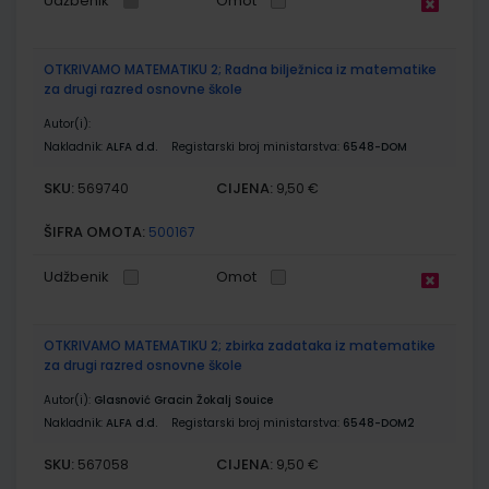
Udžbenik
Omot
OTKRIVAMO MATEMATIKU 2; Radna bilježnica iz matematike
za drugi razred osnovne škole
Autor(i):
Nakladnik:
ALFA d.d.
Registarski broj ministarstva:
6548-DOM
SKU:
CIJENA:
569740
9,50 €
ŠIFRA OMOTA:
500167
Udžbenik
Omot
OTKRIVAMO MATEMATIKU 2; zbirka zadataka iz matematike
za drugi razred osnovne škole
Autor(i):
Glasnović Gracin Žokalj Souice
Nakladnik:
ALFA d.d.
Registarski broj ministarstva:
6548-DOM2
SKU:
CIJENA:
567058
9,50 €