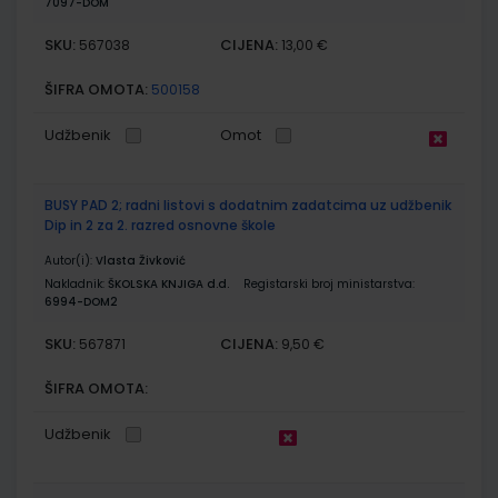
7097-DOM
SKU:
CIJENA:
567038
13,00 €
ŠIFRA OMOTA:
500158
Udžbenik
Omot
BUSY PAD 2; radni listovi s dodatnim zadatcima uz udžbenik
Dip in 2 za 2. razred osnovne škole
Autor(i):
Vlasta Živković
Nakladnik:
ŠKOLSKA KNJIGA d.d.
Registarski broj ministarstva:
6994-DOM2
SKU:
CIJENA:
567871
9,50 €
ŠIFRA OMOTA:
Udžbenik