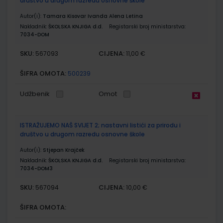
društvo u drugom razredu osnovne škole
Autor(i):
Tamara Kisovar Ivanda Alena Letina
Nakladnik:
ŠKOLSKA KNJIGA d.d.
Registarski broj ministarstva:
7034-DOM
SKU:
CIJENA:
567093
11,00 €
ŠIFRA OMOTA:
500239
Udžbenik
Omot
ISTRAŽUJEMO NAŠ SVIJET 2; nastavni listići za prirodu i
društvo u drugom razredu osnovne škole
Autor(i):
Stjepan Krajček
Nakladnik:
ŠKOLSKA KNJIGA d.d.
Registarski broj ministarstva:
7034-DOM3
SKU:
CIJENA:
567094
10,00 €
ŠIFRA OMOTA: