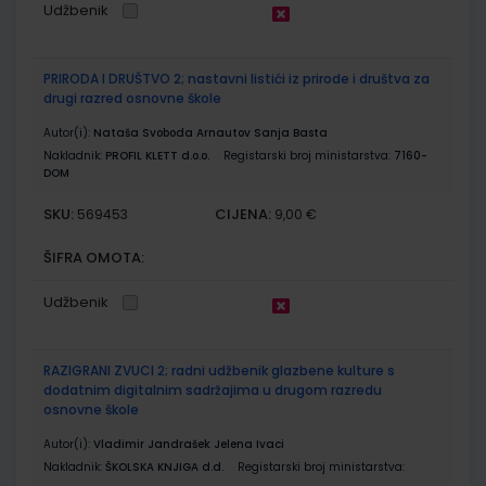
Udžbenik
PRIRODA I DRUŠTVO 2; nastavni listići iz prirode i društva za
drugi razred osnovne škole
Autor(i):
Nataša Svoboda Arnautov Sanja Basta
Nakladnik:
PROFIL KLETT d.o.o.
Registarski broj ministarstva:
7160-
DOM
SKU:
CIJENA:
569453
9,00 €
ŠIFRA OMOTA:
Udžbenik
RAZIGRANI ZVUCI 2; radni udžbenik glazbene kulture s
dodatnim digitalnim sadržajima u drugom razredu
osnovne škole
Autor(i):
Vladimir Jandrašek Jelena Ivaci
Nakladnik:
ŠKOLSKA KNJIGA d.d.
Registarski broj ministarstva: