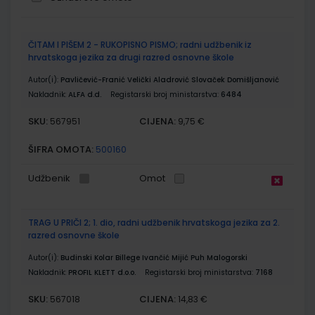
Grupirani
ČITAM I PIŠEM 2 - RUKOPISNO PISMO; radni udžbenik iz
proizvodi
hrvatskoga jezika za drugi razred osnovne škole
Autor(i):
Pavličević-Franić Velički Aladrović Slovaček Domišljanović
Nakladnik:
ALFA d.d.
Registarski broj ministarstva:
6484
SKU:
CIJENA:
567951
9,75 €
ŠIFRA OMOTA:
500160
Udžbenik
Omot
TRAG U PRIČI 2; 1. dio, radni udžbenik hrvatskoga jezika za 2.
razred osnovne škole
Autor(i):
Budinski Kolar Billege Ivančić Mijić Puh Malogorski
Nakladnik:
PROFIL KLETT d.o.o.
Registarski broj ministarstva:
7168
SKU:
CIJENA:
567018
14,83 €