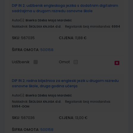
DIP IN 2; udžbenik engleskoga jezika s dodatnim digitalnim
sadržajima u drugom razredu osnovne škole
Autor(i):
Biserka Džeba Maja Mardešić
Nakladnik:
ŠKOLSKA KNJIGA d.d.
Registarski broj ministarstva:
6994
SKU:
CIJENA:
567035
11,88 €
ŠIFRA OMOTA:
500158
Udžbenik
Omot
DIP IN 2; radna bilježnica za engleski jezik u drugom razredu
osnovne škole, druga godina učenja
Autor(i):
Biserka Džeba Maja Mardešić
Nakladnik:
ŠKOLSKA KNJIGA d.d.
Registarski broj ministarstva:
6994-DOM
SKU:
CIJENA:
567036
13,00 €
ŠIFRA OMOTA:
500158