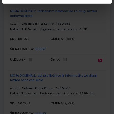
MOJA DOMENA 2; udžbenik iz informatike za drugi razred
osnovne škole
Autor(i):
Blaženka Rihter Karmen Toić Dlačić
Nakladnik:
ALFA d.d.
Registarski broj ministarstva:
6538
SKU:
CIJENA:
567077
11,88 €
ŠIFRA OMOTA:
500167
Udžbenik
Omot
MOJA DOMENA 2; radna bilježnica iz informatike za drugi
razred osnovne škole
Autor(i):
Blaženka Rihter Karmen Toić Dlačić
Nakladnik:
ALFA d.d.
Registarski broj ministarstva:
6538-DOM
SKU:
CIJENA:
567078
9,50 €
ŠIFRA OMOTA:
500160