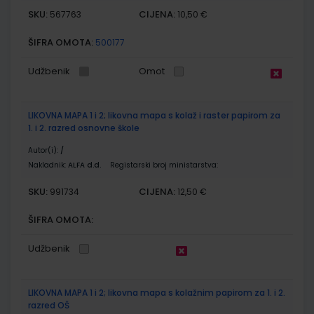
SKU:
CIJENA:
567763
10,50 €
ŠIFRA OMOTA:
500177
Udžbenik
Omot
LIKOVNA MAPA 1 i 2; likovna mapa s kolaž i raster papirom za
1. i 2. razred osnovne škole
Autor(i):
/
Nakladnik:
ALFA d.d.
Registarski broj ministarstva:
SKU:
CIJENA:
991734
12,50 €
ŠIFRA OMOTA:
Udžbenik
LIKOVNA MAPA 1 i 2; likovna mapa s kolažnim papirom za 1. i 2.
razred OŠ