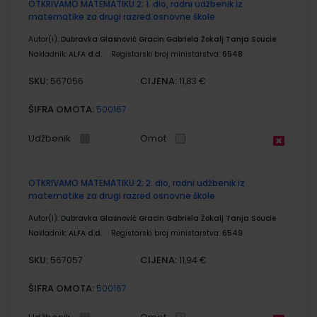
OTKRIVAMO MATEMATIKU 2; 1. dio, radni udžbenik iz
matematike za drugi razred osnovne škole
Autor(i):
Dubravka Glasnović Gracin Gabriela Žokalj Tanja Soucie
Nakladnik:
ALFA d.d.
Registarski broj ministarstva:
6548
SKU:
CIJENA:
567056
11,83 €
ŠIFRA OMOTA:
500167
Udžbenik
Omot
OTKRIVAMO MATEMATIKU 2; 2. dio, radni udžbenik iz
matematike za drugi razred osnovne škole
Autor(i):
Dubravka Glasnović Gracin Gabriela Žokalj Tanja Soucie
Nakladnik:
ALFA d.d.
Registarski broj ministarstva:
6549
SKU:
CIJENA:
567057
11,94 €
ŠIFRA OMOTA:
500167