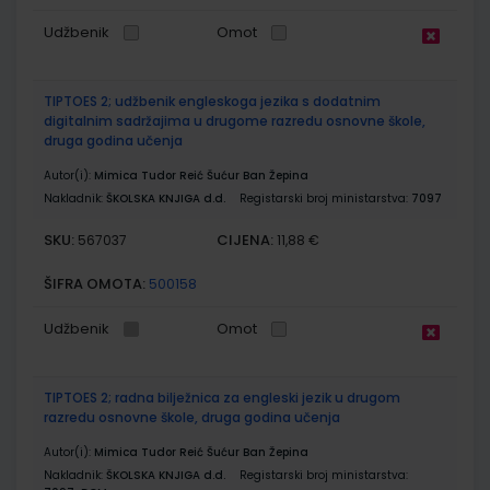
Udžbenik
Omot
TIPTOES 2; udžbenik engleskoga jezika s dodatnim
digitalnim sadržajima u drugome razredu osnovne škole,
druga godina učenja
Autor(i):
Mimica Tudor Reić Šućur Ban Žepina
Nakladnik:
ŠKOLSKA KNJIGA d.d.
Registarski broj ministarstva:
7097
SKU:
CIJENA:
567037
11,88 €
ŠIFRA OMOTA:
500158
Udžbenik
Omot
TIPTOES 2; radna bilježnica za engleski jezik u drugom
razredu osnovne škole, druga godina učenja
Autor(i):
Mimica Tudor Reić Šućur Ban Žepina
Nakladnik:
ŠKOLSKA KNJIGA d.d.
Registarski broj ministarstva: