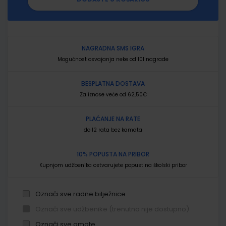
NAGRADNA SMS IGRA
Mogućnost osvajanja neke od 101 nagrade
BESPLATNA DOSTAVA
Za iznose veće od 62,50€
PLAĆANJE NA RATE
do 12 rata bez kamata
10% POPUSTA NA PRIBOR
Kupnjom udžbenika ostvarujete popust na školski pribor
Označi sve radne bilježnice
Označi sve udžbenike (trenutno nije dostupno)
Označi sve omote