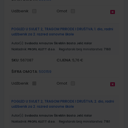
Udžbenik
Omot
POGLED U SVIJET 2, TRAGOM PRIRODE I DRUŠTVA; 1. dio, radni
udžbenik za 2. razred osnovne škole
Autor(i):
Svoboda Arnautov Škreblin Basta Jelić Kolar
Nakladnik:
PROFIL KLETT d.o.o.
Registarski broj ministarstva:
7160
SKU:
CIJENA:
567087
5,76 €
ŠIFRA OMOTA:
500159
Udžbenik
Omot
POGLED U SVIJET 2, TRAGOM PRIRODE I DRUŠTVA; 2. dio, radni
udžbenik za 2. razred osnovne škole
Autor(i):
Svoboda Arnautov Škreblin Basta Jelić Kolar
Nakladnik:
PROFIL KLETT d.o.o.
Registarski broj ministarstva:
7161