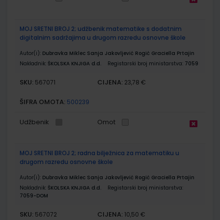
MOJ SRETNI BROJ 2; udžbenik matematike s dodatnim
digitalnim sadržajima u drugom razredu osnovne škole
Autor(i):
Dubravka Miklec Sanja Jakovljević Rogić Graciella Prtajin
Nakladnik:
ŠKOLSKA KNJIGA d.d.
Registarski broj ministarstva:
7059
SKU:
CIJENA:
567071
23,78 €
ŠIFRA OMOTA:
500239
Udžbenik
Omot
MOJ SRETNI BROJ 2; radna bilježnica za matematiku u
drugom razredu osnovne škole
Autor(i):
Dubravka Miklec Sanja Jakovljević Rogić Graciella Prtajin
Nakladnik:
ŠKOLSKA KNJIGA d.d.
Registarski broj ministarstva:
7059-DOM
SKU:
CIJENA:
567072
10,50 €