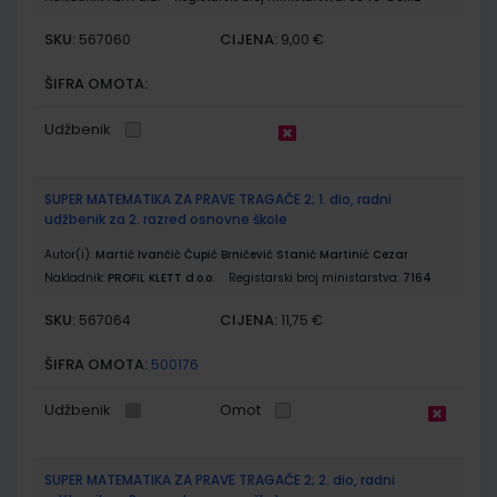
SKU:
CIJENA:
567060
9,00 €
ŠIFRA OMOTA:
Udžbenik
SUPER MATEMATIKA ZA PRAVE TRAGAČE 2; 1. dio, radni
udžbenik za 2. razred osnovne škole
Autor(i):
Martić Ivančić Čupić Brničević Stanić Martinić Cezar
Nakladnik:
PROFIL KLETT d.o.o.
Registarski broj ministarstva:
7164
SKU:
CIJENA:
567064
11,75 €
ŠIFRA OMOTA:
500176
Udžbenik
Omot
SUPER MATEMATIKA ZA PRAVE TRAGAČE 2; 2. dio, radni