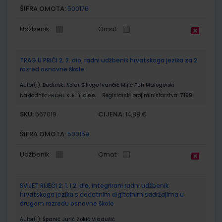
ŠIFRA OMOTA:
500176
Udžbenik
Omot
TRAG U PRIČI 2; 2. dio, radni udžbenik hrvatskoga jezika za 2.
razred osnovne škole
Autor(i):
Budinski Kolar Billege Ivančić Mijić Puh Malogorski
Nakladnik:
PROFIL KLETT d.o.o.
Registarski broj ministarstva:
7169
SKU:
CIJENA:
567019
14,88 €
ŠIFRA OMOTA:
500159
Udžbenik
Omot
SVIJET RIJEČI 2; 1. I 2. dio, integrirani radni udžbenik
hrvatskoga jezika s dodatnim digitalnim sadržajima u
drugom razredu osnovne škole
Autor(i):
Španić Jurić Zokić Vladušić