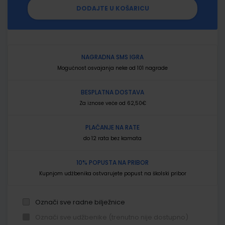
DODAJTE U KOŠARICU
NAGRADNA SMS IGRA
Mogućnost osvajanja neke od 101 nagrade
BESPLATNA DOSTAVA
Za iznose veće od 62,50€
PLAĆANJE NA RATE
do 12 rata bez kamata
10% POPUSTA NA PRIBOR
Kupnjom udžbenika ostvarujete popust na školski pribor
Označi sve radne bilježnice
Označi sve udžbenike (trenutno nije dostupno)