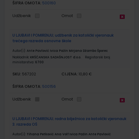
ŠIFRA OMOTA:
500160
Udžbenik
Omot
U LJUBAVI I POMIRENJU; udžbenik za katolički vjeronauk
trećega razreda osnovne škole
Autor(i):
Ante Pavlović Ivica Pažin Mirjana Džambo Šporec
Nakladnik:
KRŠĆANSKA SADAŠNJOST d.o.o.
Registarski broj
ministarstva:
6700
SKU:
CIJENA:
567202
10,80 €
ŠIFRA OMOTA:
500156
Udžbenik
Omot
U LJUBAVI I POMIRENJU; radna bilježnica za katolički vjeronauk
3. razreda OŠ
Autor(i):
Tihana Petković Ana Volf Ivica Pažin Ante Pavlović