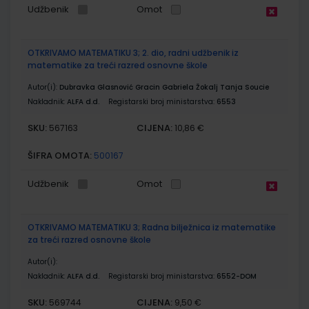
Udžbenik
Omot
OTKRIVAMO MATEMATIKU 3; 2. dio, radni udžbenik iz
matematike za treći razred osnovne škole
Autor(i):
Dubravka Glasnović Gracin Gabriela Žokalj Tanja Soucie
Nakladnik:
ALFA d.d.
Registarski broj ministarstva:
6553
SKU:
CIJENA:
567163
10,86 €
ŠIFRA OMOTA:
500167
Udžbenik
Omot
OTKRIVAMO MATEMATIKU 3; Radna bilježnica iz matematike
za treći razred osnovne škole
Autor(i):
Nakladnik:
ALFA d.d.
Registarski broj ministarstva:
6552-DOM
SKU:
CIJENA:
569744
9,50 €