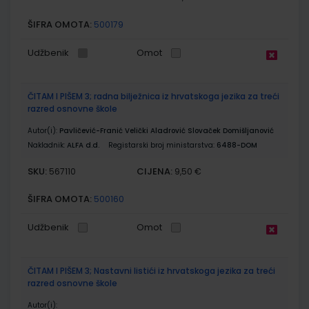
ŠIFRA OMOTA:
500179
Udžbenik
Omot
ČITAM I PIŠEM 3; radna bilježnica iz hrvatskoga jezika za treći
razred osnovne škole
Autor(i):
Pavličević-Franić Velički Aladrović Slovaček Domišljanović
Nakladnik:
ALFA d.d.
Registarski broj ministarstva:
6488-DOM
SKU:
CIJENA:
567110
9,50 €
ŠIFRA OMOTA:
500160
Udžbenik
Omot
ČITAM I PIŠEM 3; Nastavni listići iz hrvatskoga jezika za treći
razred osnovne škole
Autor(i):