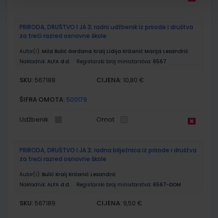
PRIRODA, DRUŠTVO I JA 3; radni udžbenik iz prirode i društva
za treći razred osnovne škole
Autor(i):
Mila Bulić Gordana Kralj Lidija Križanić Marija Lesandrić
Nakladnik:
ALFA d.d.
Registarski broj ministarstva:
6567
SKU:
CIJENA:
567188
10,80 €
ŠIFRA OMOTA:
500179
Udžbenik
Omot
PRIRODA, DRUŠTVO I JA 3; radna bilježnica iz prirode i društva
za treći razred osnovne škole
Autor(i):
Bulić Kralj Križanić Lesandrić
Nakladnik:
ALFA d.d.
Registarski broj ministarstva:
6567-DOM
SKU:
CIJENA:
567189
9,50 €