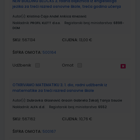
NEW BUILDING BLOCKS 3; radna bilježnica iz engleskoga
jezika za treći razred osnovne škole, treća godina učenja
Autor(i):
Kristina Čajo Anđel Ankica Knezović
Nakladnik:
PROFIL KLETT d.o.o.
Registarski broj ministarstva:
6898-
DOM
SKU:
CIJENA:
567134
13,00 €
ŠIFRA OMOTA:
500164
Udžbenik
Omot
OTKRIVAMO MATEMATIKU 3; 1. dio, radni udžbenik iz
matematike za treći razred osnovne škole
Autor(i):
Dubravka Glasnović Gracin Gabriela Žokalj Tanja Soucie
Nakladnik:
ALFA d.d.
Registarski broj ministarstva:
6552
SKU:
CIJENA:
567162
10,76 €
ŠIFRA OMOTA:
500167