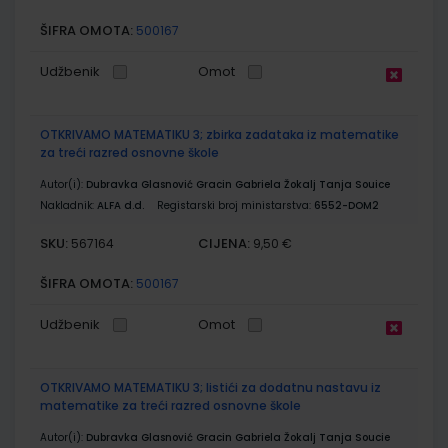
ŠIFRA OMOTA:
500167
Udžbenik
Omot
OTKRIVAMO MATEMATIKU 3; zbirka zadataka iz matematike
za treći razred osnovne škole
Autor(i):
Dubravka Glasnović Gracin Gabriela Žokalj Tanja Souice
Nakladnik:
ALFA d.d.
Registarski broj ministarstva:
6552-DOM2
SKU:
CIJENA:
567164
9,50 €
ŠIFRA OMOTA:
500167
Udžbenik
Omot
OTKRIVAMO MATEMATIKU 3; listići za dodatnu nastavu iz
matematike za treći razred osnovne škole
Autor(i):
Dubravka Glasnović Gracin Gabriela Žokalj Tanja Soucie