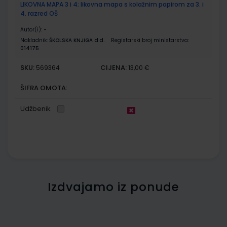
LIKOVNA MAPA 3 i 4; likovna mapa s kolažnim papirom za 3. i
4. razred OŠ
Autor(i):
-
Nakladnik:
ŠKOLSKA KNJIGA d.d.
Registarski broj ministarstva:
014175
SKU:
CIJENA:
569364
13,00 €
ŠIFRA OMOTA:
Udžbenik
Izdvajamo iz ponude