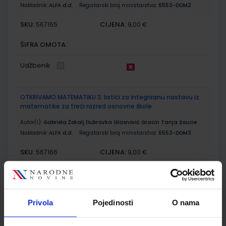
Nakladnik:
ALFA d.d.
Registarski broj ministarstva:
6553-DOM2
SKU:
CIJENA:
567165
9,00 €
ŠIFRA OMOTA:
Udžbenik
OTKRIVAMO MATEMATIKU 3; listići za integriranu nastavu iz
matematike za treći razred osnovne škole
Autor(i):
Gabriela Žokalj Dubravka Glasnović Gracin Tanja Soucie
Nakladnik:
ALFA d.d.
Registarski broj ministarstva:
6553-DOM3
SKU:
CIJENA:
567166
9,00 €
ŠIFRA OMOTA:
Udžbenik
Privola
Pojedinosti
O nama
MOJA DOMENA 3; udžbenik iz informatike za treći razred