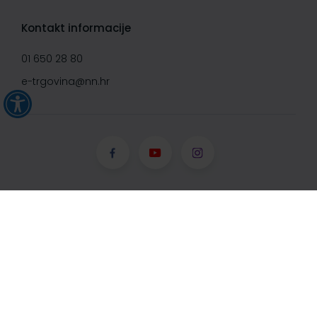
Kontakt informacije
01 650 28 80
e-trgovina@nn.hr
© Narodne novine d.d. 2008-
2026, Sva prava pridržana