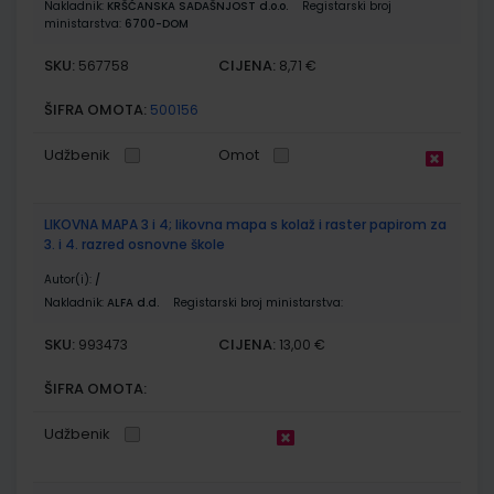
Nakladnik:
KRŠĆANSKA SADAŠNJOST d.o.o.
Registarski broj
ministarstva:
6700-DOM
SKU:
CIJENA:
567758
8,71 €
ŠIFRA OMOTA:
500156
Udžbenik
Omot
LIKOVNA MAPA 3 i 4; likovna mapa s kolaž i raster papirom za
3. i 4. razred osnovne škole
Autor(i):
/
Nakladnik:
ALFA d.d.
Registarski broj ministarstva:
SKU:
CIJENA:
993473
13,00 €
ŠIFRA OMOTA:
Udžbenik