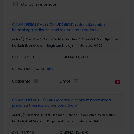
Označi sve omote
Grupirani
ČITAM I PIŠEM 3 - JEZIČNI UDŽBENIK; radni udžbenik iz
proizvodi
hrvatskoga jezika za treći razred osnovne škole
Autor(i):
Pavličević-Franić Velički Aladrović Slovaček Domišljanović
Nakladnik:
ALFA d.d.
Registarski broj ministarstva:
6488
SKU:
CIJENA:
567108
13,53 €
ŠIFRA OMOTA:
500167
Udžbenik
Omot
ČITAM I PIŠEM 3 - ČITANKA; radna čitanka iz hrvatskoga
jezika za treći razred osnovne škole
Autor(i):
Tamara Turza-Bogdan Slavica Pospiš Vladimira Velički
Nakladnik:
ALFA d.d.
Registarski broj ministarstva:
6489
SKU:
CIJENA:
567109
13,49 €