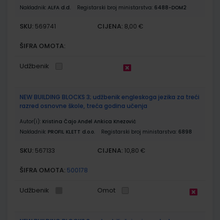
Nakladnik:
ALFA d.d.
Registarski broj ministarstva:
6488-DOM2
SKU:
CIJENA:
569741
8,00 €
ŠIFRA OMOTA:
Udžbenik
NEW BUILDING BLOCKS 3; udžbenik engleskoga jezika za treći
razred osnovne škole, treća godina učenja
Autor(i):
Kristina Čajo Anđel Ankica Knezović
Nakladnik:
PROFIL KLETT d.o.o.
Registarski broj ministarstva:
6898
SKU:
CIJENA:
567133
10,80 €
ŠIFRA OMOTA:
500178
Udžbenik
Omot