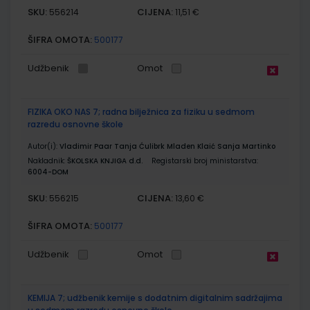
SKU:
CIJENA:
556214
11,51 €
ŠIFRA OMOTA:
500177
Udžbenik
Omot
FIZIKA OKO NAS 7; radna bilježnica za fiziku u sedmom
razredu osnovne škole
Autor(i):
Vladimir Paar Tanja Ćulibrk Mladen Klaić Sanja Martinko
Nakladnik:
ŠKOLSKA KNJIGA d.d.
Registarski broj ministarstva:
6004-DOM
SKU:
CIJENA:
556215
13,60 €
ŠIFRA OMOTA:
500177
Udžbenik
Omot
KEMIJA 7; udžbenik kemije s dodatnim digitalnim sadržajima