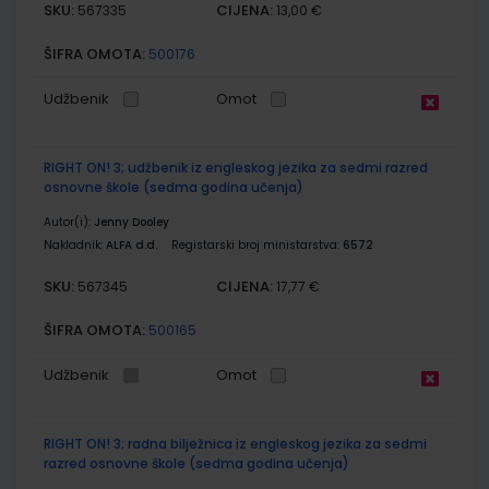
SKU:
CIJENA:
567335
13,00 €
ŠIFRA OMOTA:
500176
Udžbenik
Omot
RIGHT ON! 3; udžbenik iz engleskog jezika za sedmi razred
osnovne škole (sedma godina učenja)
Autor(i):
Jenny Dooley
Nakladnik:
ALFA d.d.
Registarski broj ministarstva:
6572
SKU:
CIJENA:
567345
17,77 €
ŠIFRA OMOTA:
500165
Udžbenik
Omot
RIGHT ON! 3; radna bilježnica iz engleskog jezika za sedmi
razred osnovne škole (sedma godina učenja)