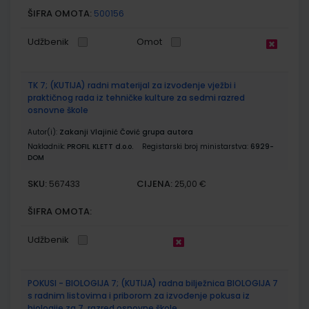
ŠIFRA OMOTA:
500156
Udžbenik
Omot
TK 7; (KUTIJA) radni materijal za izvođenje vježbi i
praktičnog rada iz tehničke kulture za sedmi razred
osnovne škole
Autor(i):
Zakanji Vlajinić Čović grupa autora
Nakladnik:
PROFIL KLETT d.o.o.
Registarski broj ministarstva:
6929-
DOM
SKU:
CIJENA:
567433
25,00 €
ŠIFRA OMOTA:
Udžbenik
POKUSI - BIOLOGIJA 7; (KUTIJA) radna bilježnica BIOLOGIJA 7
s radnim listovima i priborom za izvođenje pokusa iz
biologije za 7. razred osnovne škole