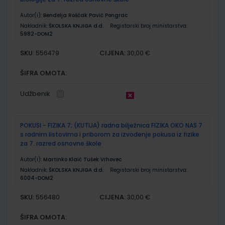
Autor(i):
Bendelja Roščak Pavić Pongrac
Nakladnik:
ŠKOLSKA KNJIGA d.d.
Registarski broj ministarstva:
5982-DOM2
SKU:
CIJENA:
556479
30,00 €
ŠIFRA OMOTA:
Udžbenik
POKUSI - FIZIKA 7; (KUTIJA) radna bilježnica FIZIKA OKO NAS 7
s radnim listovima i priborom za izvođenje pokusa iz fizike
za 7. razred osnovne škole
Autor(i):
Martinko Klaić Tušek Vrhovec
Nakladnik:
ŠKOLSKA KNJIGA d.d.
Registarski broj ministarstva:
6004-DOM2
SKU:
CIJENA:
556480
30,00 €
ŠIFRA OMOTA: