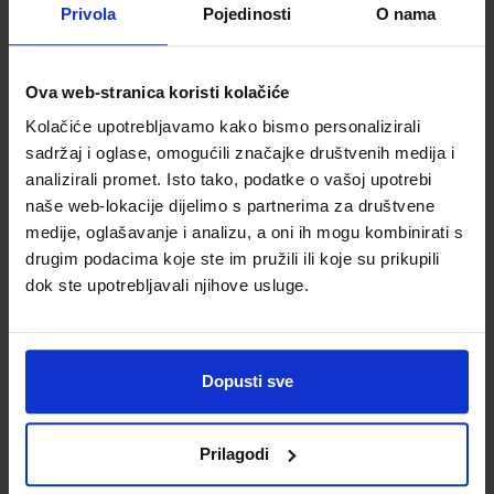
Privola
Pojedinosti
O nama
GEA 3; udžbenik geografije u sedmom razredu osnovne
škole (2021)
Ova web-stranica koristi kolačiće
Autor(i):
Danijel Orešić Igor Tišma Ružica Vuk Alenka Bujan
Kolačiće upotrebljavamo kako bismo personalizirali
Nakladnik:
ŠKOLSKA KNJIGA d.d.
Registarski broj ministarstva:
7624
sadržaj i oglase, omogućili značajke društvenih medija i
analizirali promet. Isto tako, podatke o vašoj upotrebi
SKU:
CIJENA:
569105
12,04 €
naše web-lokacije dijelimo s partnerima za društvene
ŠIFRA OMOTA:
500175
medije, oglašavanje i analizu, a oni ih mogu kombinirati s
drugim podacima koje ste im pružili ili koje su prikupili
Udžbenik
Omot
dok ste upotrebljavali njihove usluge.
GEA 3; radna bilježnica za geografiju u 7. razredu osnovne
škole (2021)
Dopusti sve
Autor(i):
Danijel Orešić Ružica Vuk Igor Tišma Alenka Bujan
Nakladnik:
ŠKOLSKA KNJIGA d.d.
Registarski broj ministarstva:
7624-DOM
Prilagodi
SKU:
CIJENA:
569106
13,60 €