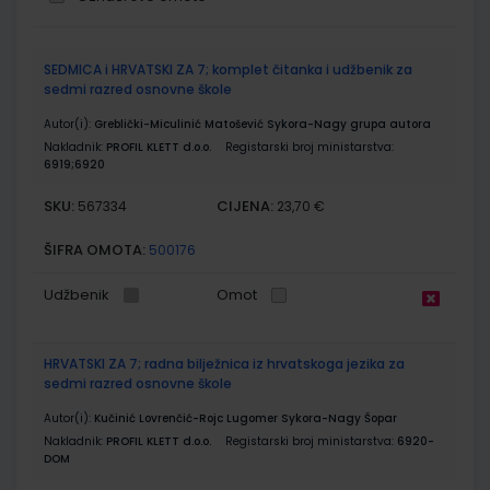
Grupirani
SEDMICA i HRVATSKI ZA 7; komplet čitanka i udžbenik za
proizvodi
sedmi razred osnovne škole
Autor(i):
Greblički-Miculinić Matošević Sykora-Nagy grupa autora
Nakladnik:
PROFIL KLETT d.o.o.
Registarski broj ministarstva:
6919;6920
SKU:
CIJENA:
567334
23,70 €
ŠIFRA OMOTA:
500176
Udžbenik
Omot
HRVATSKI ZA 7; radna bilježnica iz hrvatskoga jezika za
sedmi razred osnovne škole
Autor(i):
Kučinić Lovrenčić-Rojc Lugomer Sykora-Nagy Šopar
Nakladnik:
PROFIL KLETT d.o.o.
Registarski broj ministarstva:
6920-
DOM