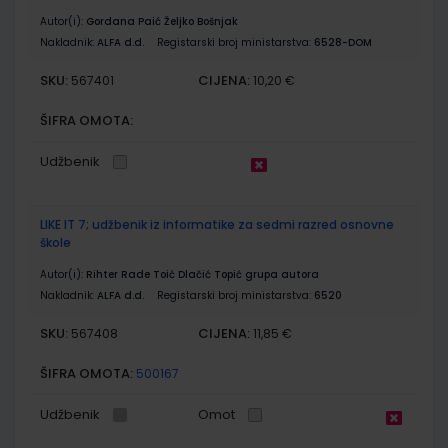
Autor(i):
Gordana Paić Željko Bošnjak
Nakladnik:
ALFA d.d.
Registarski broj ministarstva:
6528-DOM
SKU:
CIJENA:
567401
10,20 €
ŠIFRA OMOTA:
Udžbenik
LIKE IT 7; udžbenik iz informatike za sedmi razred osnovne
škole
Autor(i):
Rihter Rade Toić Dlačić Topić grupa autora
Nakladnik:
ALFA d.d.
Registarski broj ministarstva:
6520
SKU:
CIJENA:
567408
11,85 €
ŠIFRA OMOTA:
500167
Udžbenik
Omot