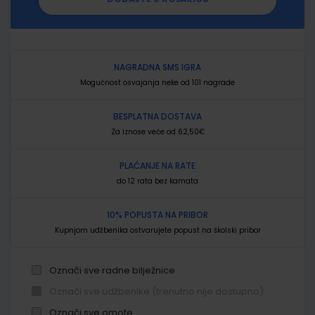
NAGRADNA SMS IGRA
Mogućnost osvajanja neke od 101 nagrade
BESPLATNA DOSTAVA
Za iznose veće od 62,50€
PLAĆANJE NA RATE
do 12 rata bez kamata
10% POPUSTA NA PRIBOR
Kupnjom udžbenika ostvarujete popust na školski pribor
Označi sve radne bilježnice
Označi sve udžbenike (trenutno nije dostupno)
Označi sve omote