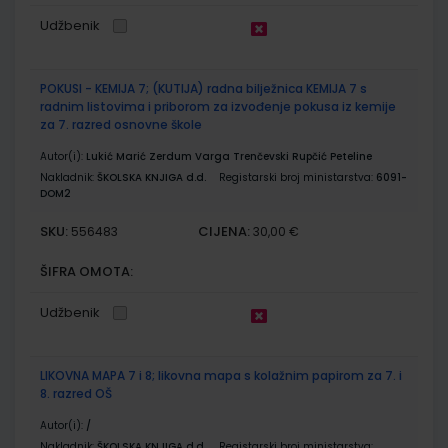
Udžbenik
POKUSI - KEMIJA 7; (KUTIJA) radna bilježnica KEMIJA 7 s
radnim listovima i priborom za izvođenje pokusa iz kemije
za 7. razred osnovne škole
Autor(i):
Lukić Marić Zerdum Varga Trenčevski Rupčić Peteline
Nakladnik:
ŠKOLSKA KNJIGA d.d.
Registarski broj ministarstva:
6091-
DOM2
SKU:
CIJENA:
556483
30,00 €
ŠIFRA OMOTA:
Udžbenik
LIKOVNA MAPA 7 i 8; likovna mapa s kolažnim papirom za 7. i
8. razred OŠ
Autor(i):
/
Nakladnik:
ŠKOLSKA KNJIGA d.d.
Registarski broj ministarstva: