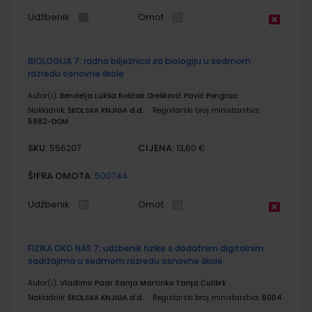
Udžbenik
Omot
BIOLOGIJA 7; radna bilježnica za biologiju u sedmom
razredu osnovne škole
Autor(i):
Bendelja Lukša Roščak Orešković Pavić Pongrac
Nakladnik:
ŠKOLSKA KNJIGA d.d.
Registarski broj ministarstva:
5982-DOM
SKU:
CIJENA:
556207
13,60 €
ŠIFRA OMOTA:
500744
Udžbenik
Omot
FIZIKA OKO NAS 7; udžbenik fizike s dodatnim digitalnim
sadržajima u sedmom razredu osnovne škole
Autor(i):
Vladimir Paar Sanja Martinko Tanja Ćulibrk
Nakladnik:
ŠKOLSKA KNJIGA d.d.
Registarski broj ministarstva:
6004