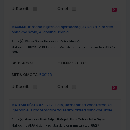
Udžbenik
Omot
MAXIMAL 4; radna bilježnica njemačkog jezika za 7. razred
osnovne škole, 4. godina učenja
Autor(i):
Weber Šober Hohmann Glšck Klobučar
Nakladnik:
PROFIL KLETT d.o.o.
Registarski broj ministarstva:
6894-
DOM
SKU:
CIJENA:
567374
13,00 €
ŠIFRA OMOTA:
500178
Udžbenik
Omot
MATEMATIČKI IZAZOVI 7; 1. dio, udžbenik sa zadatcima za
vježbanje iz matematike za sedmi razred osnovne škole
Autor(i):
Gordana Paić Željko Bošnjak Boris Čulina Niko Grgić
Nakladnik:
ALFA d.d.
Registarski broj ministarstva:
6527