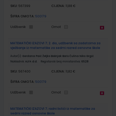
SKU:
CIJENA:
567399
11,88 €
ŠIFRA OMOTA:
500179
Udžbenik
Omot
MATEMATIČKI IZAZOVI 7; 2. dio, udžbenik sa zadatcima za
vježbanje iz matematike za sedmi razred osnovne škole
Autor(i):
Gordana Paić Željko Bošnjak Boris Čulina Niko Grgić
Nakladnik:
ALFA d.d.
Registarski broj ministarstva:
6528
SKU:
CIJENA:
567400
11,82 €
ŠIFRA OMOTA:
500179
Udžbenik
Omot
MATEMATIČKI IZAZOVI 7; radni listići iz matematike za
sedmi razred osnovne škole