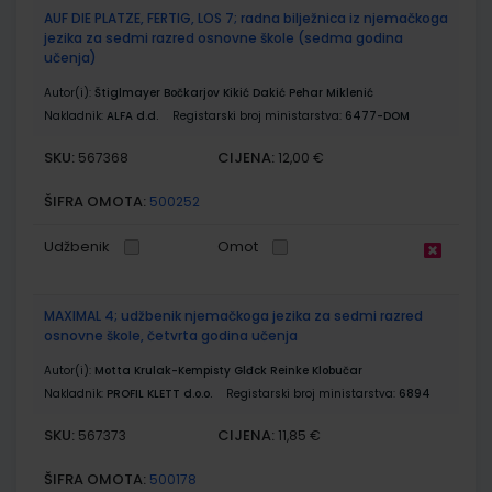
AUF DIE PLATZE, FERTIG, LOS 7; radna bilježnica iz njemačkoga
jezika za sedmi razred osnovne škole (sedma godina
učenja)
Autor(i):
Štiglmayer Bočkarjov Kikić Dakić Pehar Miklenić
Nakladnik:
ALFA d.d.
Registarski broj ministarstva:
6477-DOM
SKU:
CIJENA:
567368
12,00 €
ŠIFRA OMOTA:
500252
Udžbenik
Omot
MAXIMAL 4; udžbenik njemačkoga jezika za sedmi razred
osnovne škole, četvrta godina učenja
Autor(i):
Motta Krulak-Kempisty Glđck Reinke Klobučar
Nakladnik:
PROFIL KLETT d.o.o.
Registarski broj ministarstva:
6894
SKU:
CIJENA:
567373
11,85 €
ŠIFRA OMOTA:
500178