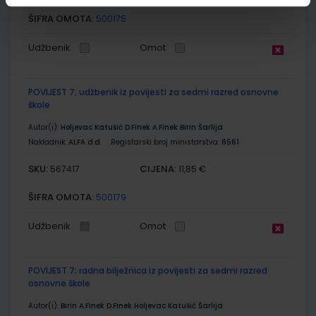
ŠIFRA OMOTA:
500175
Udžbenik
Omot
POVIJEST 7; udžbenik iz povijesti za sedmi razred osnovne
škole
Autor(i):
Holjevac Katušić D.Finek A.Finek Birin Šarlija
Nakladnik:
ALFA d.d.
Registarski broj ministarstva:
6561
SKU:
CIJENA:
567417
11,85 €
ŠIFRA OMOTA:
500179
Udžbenik
Omot
POVIJEST 7; radna bilježnica iz povijesti za sedmi razred
osnovne škole
Autor(i):
Birin A.Finek D.Finek Holjevac Katušić Šarlija