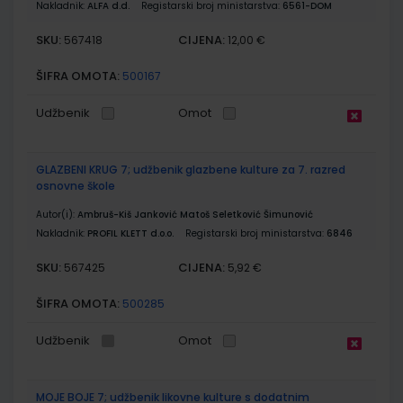
Nakladnik:
ALFA d.d.
Registarski broj ministarstva:
6561-DOM
SKU:
CIJENA:
567418
12,00 €
ŠIFRA OMOTA:
500167
Udžbenik
Omot
GLAZBENI KRUG 7; udžbenik glazbene kulture za 7. razred
osnovne škole
Autor(i):
Ambruš-Kiš Janković Matoš Seletković Šimunović
Nakladnik:
PROFIL KLETT d.o.o.
Registarski broj ministarstva:
6846
SKU:
CIJENA:
567425
5,92 €
ŠIFRA OMOTA:
500285
Udžbenik
Omot
MOJE BOJE 7; udžbenik likovne kulture s dodatnim