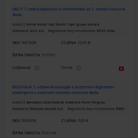
LIKE IT 7; radna bilježnica iz informatike za 7. razred osnovne
škole
Autor(i):
Rihter Rade Tojić Dlačić Topić grupa autora
Nakladnik:
ALFA d.d.
Registarski broj ministarstva:
6520-DOM
SKU:
CIJENA:
567409
12,00 €
ŠIFRA OMOTA:
500160
Udžbenik
Omot
BIOLOGIJA 7; udžbenik biologije s dodatnim digitalnim
sadržajima u sedmom razredu osnovne škole
Autor(i):
Bendelja Lukša Roščak Orešković Pavić Pongrac
Nakladnik:
ŠKOLSKA KNJIGA d.d.
Registarski broj ministarstva:
5982
SKU:
CIJENA:
556206
11,51 €
ŠIFRA OMOTA:
500744