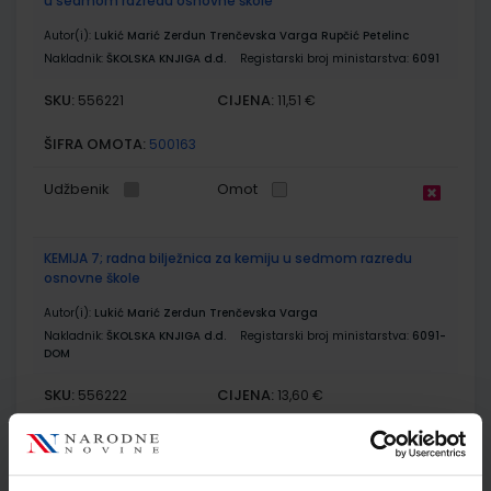
u sedmom razredu osnovne škole
Autor(i):
Lukić Marić Zerdun Trenčevska Varga Rupčić Petelinc
Nakladnik:
ŠKOLSKA KNJIGA d.d.
Registarski broj ministarstva:
6091
SKU:
CIJENA:
556221
11,51 €
ŠIFRA OMOTA:
500163
Udžbenik
Omot
KEMIJA 7; radna bilježnica za kemiju u sedmom razredu
osnovne škole
Autor(i):
Lukić Marić Zerdun Trenčevska Varga
Nakladnik:
ŠKOLSKA KNJIGA d.d.
Registarski broj ministarstva:
6091-
DOM
SKU:
CIJENA:
556222
13,60 €
ŠIFRA OMOTA:
500163
Udžbenik
Omot