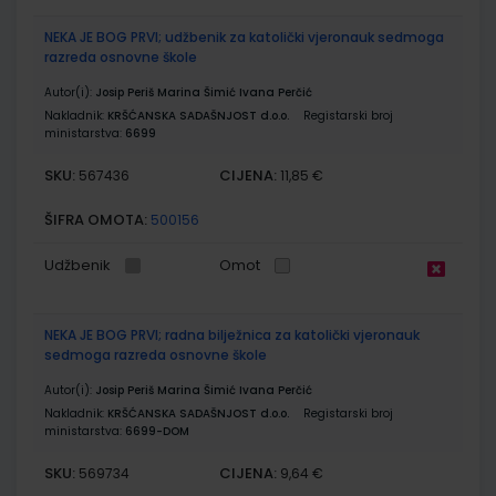
NEKA JE BOG PRVI; udžbenik za katolički vjeronauk sedmoga
razreda osnovne škole
Autor(i):
Josip Periš Marina Šimić Ivana Perčić
Nakladnik:
KRŠĆANSKA SADAŠNJOST d.o.o.
Registarski broj
ministarstva:
6699
SKU:
CIJENA:
567436
11,85 €
ŠIFRA OMOTA:
500156
Udžbenik
Omot
NEKA JE BOG PRVI; radna bilježnica za katolički vjeronauk
sedmoga razreda osnovne škole
Autor(i):
Josip Periš Marina Šimić Ivana Perčić
Nakladnik:
KRŠĆANSKA SADAŠNJOST d.o.o.
Registarski broj
ministarstva:
6699-DOM
SKU:
CIJENA:
569734
9,64 €