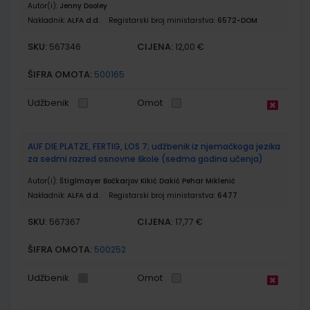
Autor(i):
Jenny Dooley
Nakladnik:
ALFA d.d.
Registarski broj ministarstva:
6572-DOM
SKU:
CIJENA:
567346
12,00 €
ŠIFRA OMOTA:
500165
Udžbenik
Omot
AUF DIE PLATZE, FERTIG, LOS 7; udžbenik iz njemačkoga jezika
za sedmi razred osnovne škole (sedma godina učenja)
Autor(i):
Štiglmayer Bočkarjov Kikić Dakić Pehar Miklenić
Nakladnik:
ALFA d.d.
Registarski broj ministarstva:
6477
SKU:
CIJENA:
567367
17,77 €
ŠIFRA OMOTA:
500252
Udžbenik
Omot