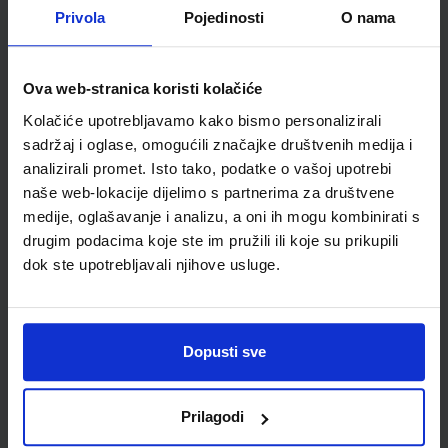
Privola
Pojedinosti
O nama
Udžbenik
Omot
Ova web-stranica koristi kolačiće
KEMIJA 8; udžbenik iz kemije za osmi razred osnovne škole
Kolačiće upotrebljavamo kako bismo personalizirali
Autor(i):
Mamić Mrvoš Sermek Peradinović Ribarić
sadržaj i oglase, omogućili značajke društvenih medija i
Nakladnik:
ALFA d.d.
Registarski broj ministarstva:
6511
analizirali promet. Isto tako, podatke o vašoj upotrebi
SKU:
CIJENA:
567459
11,85 €
naše web-lokacije dijelimo s partnerima za društvene
medije, oglašavanje i analizu, a oni ih mogu kombinirati s
ŠIFRA OMOTA:
500160
drugim podacima koje ste im pružili ili koje su prikupili
dok ste upotrebljavali njihove usluge.
Udžbenik
Omot
KEMIJA 8; radna bilježnica iz kemije za osmi razred osnovne
Dopusti sve
škole
Autor(i):
Mamić Mrvoš Sermek Peradinović Ribarić
Nakladnik:
ALFA d.d.
Registarski broj ministarstva:
6511-DOM
Prilagodi
SKU:
CIJENA:
567460
12,00 €