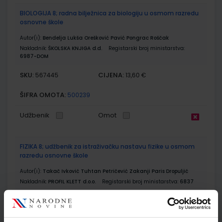
BIOLOGIJA 8; radna bilježnica za biologiju u osmom razredu
osnovne škole
Autor(i):
Bendelja Lukša Orešković Pavić Pongrac Roščak
Nakladnik:
ŠKOLSKA KNJIGA d.d.
Registarski broj ministarstva:
6987-DOM
SKU:
CIJENA:
567445
13,60 €
ŠIFRA OMOTA:
500239
Udžbenik
Omot
FIZIKA 8; udžbenik za istraživačku nastavu fizike u osmom
razredu osnovne škole
Autor(i):
Takač Ivković Tuhtan Petričević Zakanji Paris Dropuljić
Nakladnik:
PROFIL KLETT d.o.o.
Registarski broj ministarstva:
6837
SKU:
CIJENA:
567451
11,85 €
ŠIFRA OMOTA:
500285