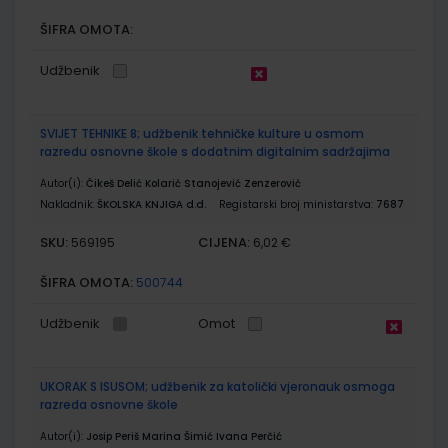
ŠIFRA OMOTA:
Udžbenik
SVIJET TEHNIKE 8; udžbenik tehničke kulture u osmom
razredu osnovne škole s dodatnim digitalnim sadržajima
Autor(i):
Čikeš Delić Kolarić Stanojević Zenzerović
Nakladnik:
ŠKOLSKA KNJIGA d.d.
Registarski broj ministarstva:
7687
SKU:
CIJENA:
569195
6,02 €
ŠIFRA OMOTA:
500744
Udžbenik
Omot
UKORAK S ISUSOM; udžbenik za katolički vjeronauk osmoga
razreda osnovne škole
Autor(i):
Josip Periš Marina Šimić Ivana Perčić