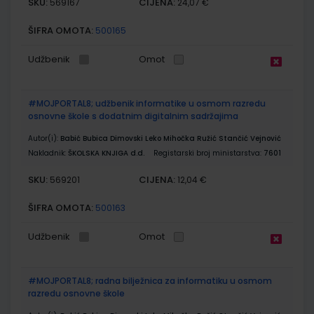
SKU:
CIJENA:
569167
24,07 €
ŠIFRA OMOTA:
500165
Udžbenik
Omot
#MOJPORTAL8; udžbenik informatike u osmom razredu
osnovne škole s dodatnim digitalnim sadržajima
Autor(i):
Babić Bubica Dimovski Leko Mihočka Ružić Stančić Vejnović
Nakladnik:
ŠKOLSKA KNJIGA d.d.
Registarski broj ministarstva:
7601
SKU:
CIJENA:
569201
12,04 €
ŠIFRA OMOTA:
500163
Udžbenik
Omot
#MOJPORTAL8; radna bilježnica za informatiku u osmom
razredu osnovne škole