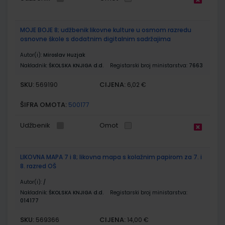
MOJE BOJE 8; udžbenik likovne kulture u osmom razredu
osnovne škole s dodatnim digitalnim sadržajima
Autor(i):
Miroslav Huzjak
Nakladnik:
ŠKOLSKA KNJIGA d.d.
Registarski broj ministarstva:
7663
SKU:
CIJENA:
569190
6,02 €
ŠIFRA OMOTA:
500177
Udžbenik
Omot
LIKOVNA MAPA 7 i 8; likovna mapa s kolažnim papirom za 7. i
8. razred OŠ
Autor(i):
/
Nakladnik:
ŠKOLSKA KNJIGA d.d.
Registarski broj ministarstva:
014177
SKU:
CIJENA:
569366
14,00 €