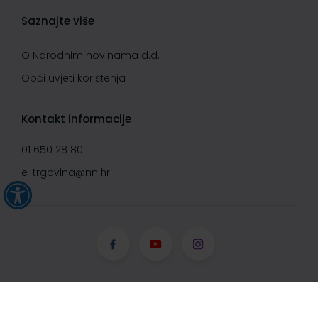
Saznajte više
O Narodnim novinama d.d.
Opći uvjeti korištenja
Kontakt informacije
01 650 28 80
e-trgovina@nn.hr