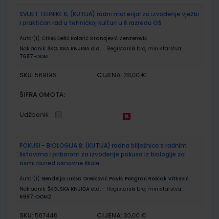
SVIJET TEHNIKE 8; (KUTIJA) radni materijal za izvođenje vježbi
i praktičan rad u tehničkoj kulturi u 8.razredu OŠ
Autor(i):
Čikeš Delić Kolarić Stanojević Zenzerović
Nakladnik:
ŠKOLSKA KNJIGA d.d.
Registarski broj ministarstva:
7687-DOM
SKU:
CIJENA:
569196
28,00 €
ŠIFRA OMOTA:
Udžbenik
POKUSI - BIOLOGIJA 8; (KUTIJA) radna bilježnica s radnim
listovima i priborom za izvođenje pokusa iz biologije za
osmi razred osnovne škole
Autor(i):
Bendelja Lukša Orešković Pavić Pongrac Roščak Vitković
Nakladnik:
ŠKOLSKA KNJIGA d.d.
Registarski broj ministarstva:
6987-DOM2
SKU:
CIJENA:
567446
30,00 €