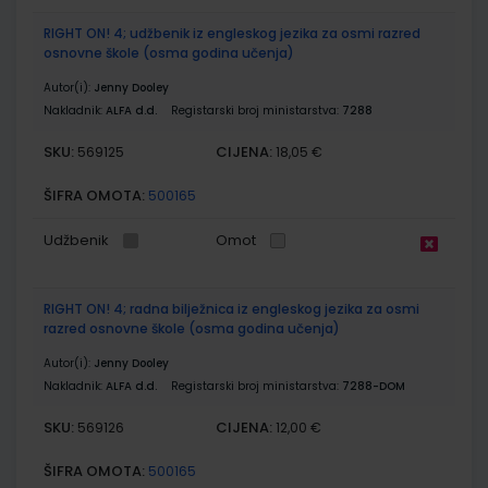
RIGHT ON! 4; udžbenik iz engleskog jezika za osmi razred
osnovne škole (osma godina učenja)
Autor(i):
Jenny Dooley
Nakladnik:
ALFA d.d.
Registarski broj ministarstva:
7288
SKU:
CIJENA:
569125
18,05 €
ŠIFRA OMOTA:
500165
Udžbenik
Omot
RIGHT ON! 4; radna bilježnica iz engleskog jezika za osmi
razred osnovne škole (osma godina učenja)
Autor(i):
Jenny Dooley
Nakladnik:
ALFA d.d.
Registarski broj ministarstva:
7288-DOM
SKU:
CIJENA:
569126
12,00 €
ŠIFRA OMOTA:
500165