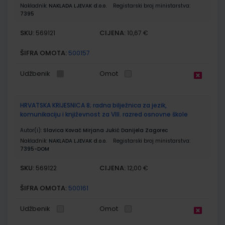
Nakladnik:
NAKLADA LJEVAK d.o.o.
Registarski broj ministarstva:
7395
SKU:
CIJENA:
569121
10,67 €
ŠIFRA OMOTA:
500157
Udžbenik
Omot
HRVATSKA KRIJESNICA 8; radna bilježnica za jezik,
komunikaciju i književnost za VIII. razred osnovne škole
Autor(i):
Slavica Kovač Mirjana Jukić Danijela Zagorec
Nakladnik:
NAKLADA LJEVAK d.o.o.
Registarski broj ministarstva:
7395-DOM
SKU:
CIJENA:
569122
12,00 €
ŠIFRA OMOTA:
500161
Udžbenik
Omot