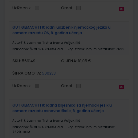
Udžbenik
Omot
GUT GEMACHT! 8; radni udžbenik njemačkog jezika u
osmom razredu OŠ, 8. godina učenja
Autor(i):
Jasmina Troha Ivana Valjak Ilić
Nakladnik:
ŠKOLSKA KNJIGA d.d.
Registarski broj ministarstva:
7629
SKU:
CIJENA:
569149
18,05 €
ŠIFRA OMOTA:
500233
Udžbenik
Omot
GUT GEMACHT! 8; radna bilježnica za njemački jezik u
osmom razredu osnovne škole, 8. godina učenja
Autor(i):
Jasmina Troha Ivana Valjak Ilić
Nakladnik:
ŠKOLSKA KNJIGA d.d.
Registarski broj ministarstva:
7629-DOM