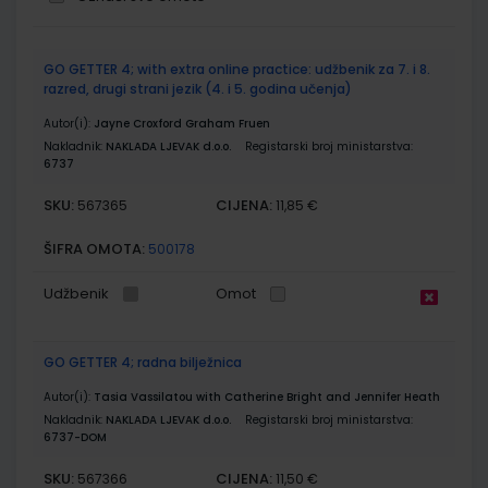
Grupirani
GO GETTER 4; with extra online practice: udžbenik za 7. i 8.
proizvodi
razred, drugi strani jezik (4. i 5. godina učenja)
Autor(i):
Jayne Croxford Graham Fruen
Nakladnik:
NAKLADA LJEVAK d.o.o.
Registarski broj ministarstva:
6737
SKU:
CIJENA:
567365
11,85 €
ŠIFRA OMOTA:
500178
Udžbenik
Omot
GO GETTER 4; radna bilježnica
Autor(i):
Tasia Vassilatou with Catherine Bright and Jennifer Heath
Nakladnik:
NAKLADA LJEVAK d.o.o.
Registarski broj ministarstva:
6737-DOM
SKU:
CIJENA:
567366
11,50 €