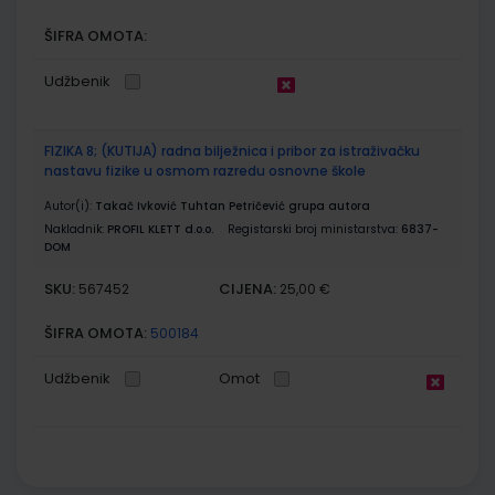
ŠIFRA OMOTA:
Udžbenik
FIZIKA 8; (KUTIJA) radna bilježnica i pribor za istraživačku
nastavu fizike u osmom razredu osnovne škole
Autor(i):
Takač Ivković Tuhtan Petričević grupa autora
Nakladnik:
PROFIL KLETT d.o.o.
Registarski broj ministarstva:
6837-
DOM
SKU:
CIJENA:
567452
25,00 €
ŠIFRA OMOTA:
500184
Udžbenik
Omot