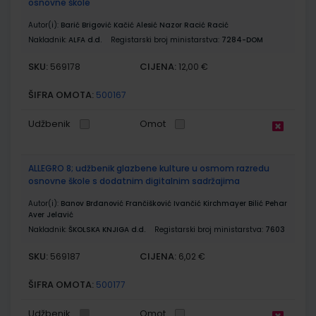
osnovne škole
Autor(i):
Barić Brigović Kačić Alesić Nazor Racić Racić
Nakladnik:
ALFA d.d.
Registarski broj ministarstva:
7284-DOM
SKU:
CIJENA:
569178
12,00 €
ŠIFRA OMOTA:
500167
Udžbenik
Omot
ALLEGRO 8; udžbenik glazbene kulture u osmom razredu
osnovne škole s dodatnim digitalnim sadržajima
Autor(i):
Banov Brđanović Frančišković Ivančić Kirchmayer Bilić Pehar
Aver Jelavić
Nakladnik:
ŠKOLSKA KNJIGA d.d.
Registarski broj ministarstva:
7603
SKU:
CIJENA:
569187
6,02 €
ŠIFRA OMOTA:
500177
Udžbenik
Omot