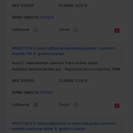
SKU:
CIJENA:
569150
13,00 €
ŠIFRA OMOTA:
500239
Udžbenik
Omot
#DEUTSCH 5; radni udžbenik njemačkog jezika u osmom
razredu OŠ, 5. godina učenja
Autor(i):
Alexa Mathias Jasmina Troha Andrea Tukša
Nakladnik:
ŠKOLSKA KNJIGA d.d.
Registarski broj ministarstva:
7598
SKU:
CIJENA:
569153
12,04 €
ŠIFRA OMOTA:
500163
Udžbenik
Omot
#DEUTSCH 5; radna bilježnica za njemački jezik u osmom
razredu osnovne škole, 5. godina učenja