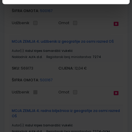
ŠIFRA OMOTA:
500167
Udžbenik
Omot
MOJA ZEMLJA 4; udžbenik iz geografije za osmi razred OŠ
Autor(i):
Kožul Krpes Samardžić Vukelić
Nakladnik:
ALFA d.d.
Registarski broj ministarstva:
7274
SKU:
CIJENA:
569173
12,04 €
ŠIFRA OMOTA:
500167
Udžbenik
Omot
MOJA ZEMLJA 4; radna bilježnica iz geografije za osmi razred
OŠ
Autor(i):
Kožul Krpes Samardžić Vukelić
Nakladnik:
ALFA d.d.
Registarski broj ministarstva:
7274-DOM