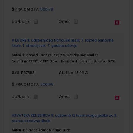
ŠIFRA OMOTA:
500178
Udžbenik
Omot
A LA UNE 3; udžbenik za francuski jezik, 7. razred osnovne
škole, 1. strani jezik, 7. godina učenja
Autor(i):
Brandel Jade Pelle Quetel Rouchy Uny Fouillet
Nakladnik:
PROFIL KLETT d.o.o.
Registarski broj ministarstva:
6791
SKU:
CIJENA:
567383
18,05 €
ŠIFRA OMOTA:
500165
Udžbenik
Omot
HRVATSKA KRIJESNICA 8; udžbenik iz hrvatskoga jezika za 8.
razred osnovne škole
Autor(i):
Slavica Kovač Mirjana Jukić