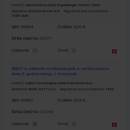
Autor(i):
Alexa Mathias Maja Engelsberger Andrea Tukša
Nakladnik:
ŠKOLSKA KNJIGA d.d.
Registarski broj ministarstva:
7598-DOM
SKU:
CIJENA:
569154
13,00 €
ŠIFRA OMOTA:
500177
Udžbenik
Omot
MERCI! 4; udžbenik za francuski jezik, 8. razred osnovne
škole, 5. godina učenja, 2. strani jezik
Autor(i):
Sophie Champagne Isabel Rubio Emilio Ruiz
Nakladnik:
PROFIL KLETT d.o.o.
Registarski broj ministarstva:
7494
SKU:
CIJENA:
569157
12,04 €
ŠIFRA OMOTA:
500299
Udžbenik
Omot