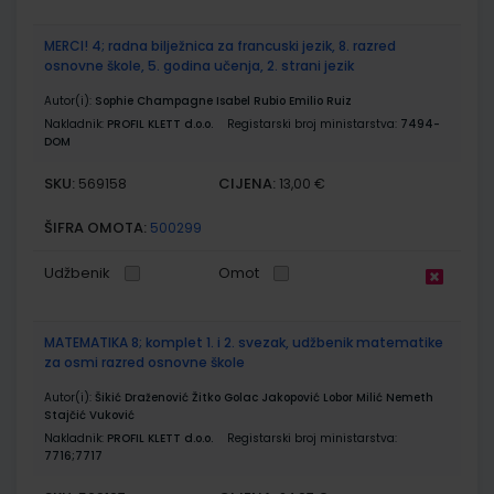
MERCI! 4; radna bilježnica za francuski jezik, 8. razred
osnovne škole, 5. godina učenja, 2. strani jezik
Autor(i):
Sophie Champagne Isabel Rubio Emilio Ruiz
Nakladnik:
PROFIL KLETT d.o.o.
Registarski broj ministarstva:
7494-
DOM
SKU:
CIJENA:
569158
13,00 €
ŠIFRA OMOTA:
500299
Udžbenik
Omot
MATEMATIKA 8; komplet 1. i 2. svezak, udžbenik matematike
za osmi razred osnovne škole
Autor(i):
Šikić Draženović Žitko Golac Jakopović Lobor Milić Nemeth
Stajčić Vuković
Nakladnik:
PROFIL KLETT d.o.o.
Registarski broj ministarstva:
7716;7717