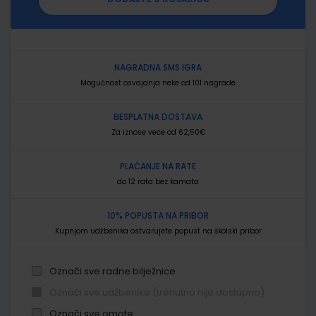
NAGRADNA SMS IGRA
Mogućnost osvajanja neke od 101 nagrade
BESPLATNA DOSTAVA
Za iznose veće od 62,50€
PLAĆANJE NA RATE
do 12 rata bez kamata
10% POPUSTA NA PRIBOR
Kupnjom udžbenika ostvarujete popust na školski pribor
Označi sve radne bilježnice
Označi sve udžbenike (trenutno nije dostupno)
Označi sve omote