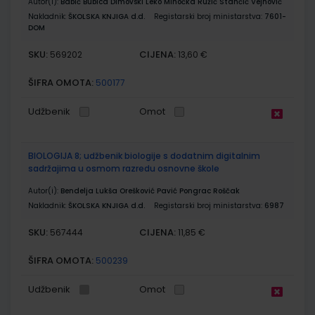
Autor(i):
Babić Bubica Dimovski Leko Mihočka Ružić Stančić Vejnović
Nakladnik:
ŠKOLSKA KNJIGA d.d.
Registarski broj ministarstva:
7601-
DOM
SKU:
CIJENA:
569202
13,60 €
ŠIFRA OMOTA:
500177
Udžbenik
Omot
BIOLOGIJA 8; udžbenik biologije s dodatnim digitalnim
sadržajima u osmom razredu osnovne škole
Autor(i):
Bendelja Lukša Orešković Pavić Pongrac Roščak
Nakladnik:
ŠKOLSKA KNJIGA d.d.
Registarski broj ministarstva:
6987
SKU:
CIJENA:
567444
11,85 €
ŠIFRA OMOTA:
500239
Udžbenik
Omot