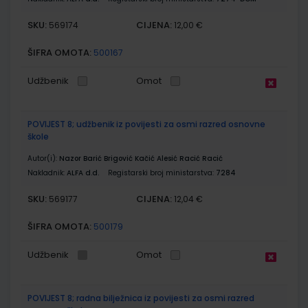
SKU:
CIJENA:
569174
12,00 €
ŠIFRA OMOTA:
500167
Udžbenik
Omot
POVIJEST 8; udžbenik iz povijesti za osmi razred osnovne
škole
Autor(i):
Nazor Barić Brigović Kačić Alesić Racić Racić
Nakladnik:
ALFA d.d.
Registarski broj ministarstva:
7284
SKU:
CIJENA:
569177
12,04 €
ŠIFRA OMOTA:
500179
Udžbenik
Omot
POVIJEST 8; radna bilježnica iz povijesti za osmi razred