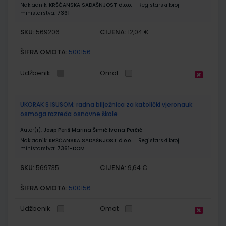
Nakladnik:
KRŠĆANSKA SADAŠNJOST d.o.o.
Registarski broj
ministarstva:
7361
SKU:
CIJENA:
569206
12,04 €
ŠIFRA OMOTA:
500156
Udžbenik
Omot
UKORAK S ISUSOM; radna bilježnica za katolički vjeronauk
osmoga razreda osnovne škole
Autor(i):
Josip Periš Marina Šimić Ivana Perčić
Nakladnik:
KRŠĆANSKA SADAŠNJOST d.o.o.
Registarski broj
ministarstva:
7361-DOM
SKU:
CIJENA:
569735
9,64 €
ŠIFRA OMOTA:
500156
Udžbenik
Omot