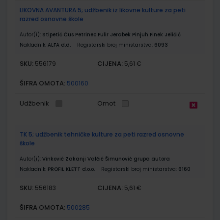
LIKOVNA AVANTURA 5; udžbenik iz likovne kulture za peti
razred osnovne škole
Autor(i):
Stipetić Čus Petrinec Fulir Jerabek Pinjuh Finek Jeličić
Nakladnik:
ALFA d.d.
Registarski broj ministarstva:
6093
SKU:
CIJENA:
556179
5,61 €
ŠIFRA OMOTA:
500160
Udžbenik
Omot
TK 5; udžbenik tehničke kulture za peti razred osnovne
škole
Autor(i):
Vinković Zakanji Valčić Šimunović grupa autora
Nakladnik:
PROFIL KLETT d.o.o.
Registarski broj ministarstva:
6160
SKU:
CIJENA:
556183
5,61 €
ŠIFRA OMOTA:
500285