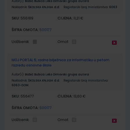
Autor(i):
Babić Bubica Leko Dimovski grupa autora
Nakladnik:
ŠKOLSKA KNJIGA d.d.
Registarski broj ministarstva:
6063
SKU:
CIJENA:
556189
11,21 €
ŠIFRA OMOTA:
500177
Udžbenik
Omot
MOJ PORTAL 5; radna bilježnica za informatiku u petom
razredu osnovne škole
Autor(i):
Babić Bubica Leko Dimovski grupa autora
Nakladnik:
ŠKOLSKA KNJIGA d.d.
Registarski broj ministarstva:
6063-DOM
SKU:
CIJENA:
556477
13,60 €
ŠIFRA OMOTA:
500177
Udžbenik
Omot