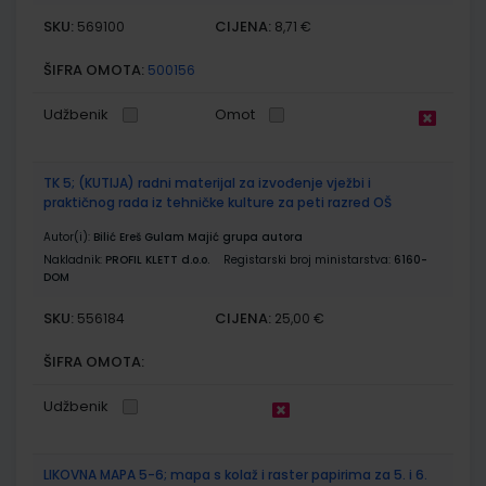
SKU:
CIJENA:
569100
8,71 €
ŠIFRA OMOTA:
500156
Udžbenik
Omot
TK 5; (KUTIJA) radni materijal za izvođenje vježbi i
praktičnog rada iz tehničke kulture za peti razred OŠ
Autor(i):
Bilić Ereš Gulam Majić grupa autora
Nakladnik:
PROFIL KLETT d.o.o.
Registarski broj ministarstva:
6160-
DOM
SKU:
CIJENA:
556184
25,00 €
ŠIFRA OMOTA:
Udžbenik
LIKOVNA MAPA 5-6; mapa s kolaž i raster papirima za 5. i 6.