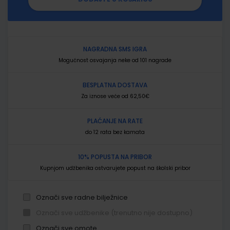
NAGRADNA SMS IGRA
Mogućnost osvajanja neke od 101 nagrade
BESPLATNA DOSTAVA
Za iznose veće od 62,50€
PLAĆANJE NA RATE
do 12 rata bez kamata
10% POPUSTA NA PRIBOR
Kupnjom udžbenika ostvarujete popust na školski pribor
Označi sve radne bilježnice
Označi sve udžbenike (trenutno nije dostupno)
Označi sve omote