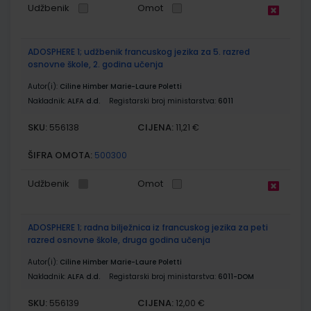
Udžbenik
Omot
ADOSPHERE 1; udžbenik francuskog jezika za 5. razred
osnovne škole, 2. godina učenja
Autor(i):
Ciline Himber Marie-Laure Poletti
Nakladnik:
ALFA d.d.
Registarski broj ministarstva:
6011
SKU:
CIJENA:
556138
11,21 €
ŠIFRA OMOTA:
500300
Udžbenik
Omot
ADOSPHERE 1; radna bilježnica iz francuskog jezika za peti
razred osnovne škole, druga godina učenja
Autor(i):
Ciline Himber Marie-Laure Poletti
Nakladnik:
ALFA d.d.
Registarski broj ministarstva:
6011-DOM
SKU:
CIJENA:
556139
12,00 €