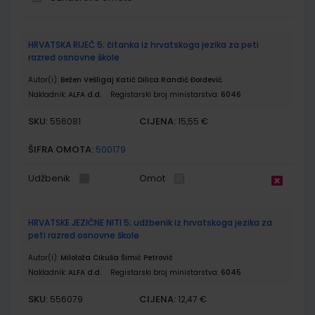
Grupirani
HRVATSKA RIJEČ 5; čitanka iz hrvatskoga jezika za peti
proizvodi
razred osnovne škole
Autor(i):
Bežen Vešligaj Katić Dilica Randić Đorđević
Nakladnik:
ALFA d.d.
Registarski broj ministarstva:
6046
SKU:
CIJENA:
556081
15,55 €
ŠIFRA OMOTA:
500179
Udžbenik
Omot
HRVATSKE JEZIČNE NITI 5; udžbenik iz hrvatskoga jezika za
peti razred osnovne škole
Autor(i):
Miloloža Cikuša Šimić Petrović
Nakladnik:
ALFA d.d.
Registarski broj ministarstva:
6045
SKU:
CIJENA:
556079
12,47 €