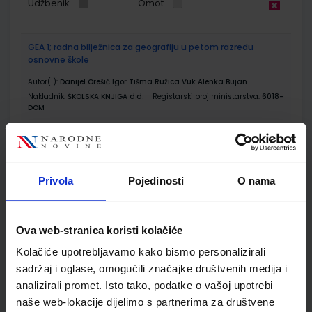
Udžbenik
Omot
GEA 1; radna bilježnica za geografiju u petom razredu
osnovne škole
Autor(i):
Danijel Orešić Igor Tišma Ružica Vuk Alenka Bujan
Nakladnik:
ŠKOLSKA KNJIGA d.d.
Registarski broj ministarstva:
6018-
DOM
SKU:
CIJENA:
556173
13,60 €
ŠIFRA OMOTA:
500170
Privola
Pojedinosti
O nama
Udžbenik
Omot
Ova web-stranica koristi kolačiće
GEA 1; nastavni listići za samovrednovanje i razumijevanje
geografskih vještina
Kolačiće upotrebljavamo kako bismo personalizirali
sadržaj i oglase, omogućili značajke društvenih medija i
Autor(i):
Goran Dragičević
Nakladnik:
ŠKOLSKA KNJIGA d.d.
Registarski broj ministarstva:
analizirali promet. Isto tako, podatke o vašoj upotrebi
naše web-lokacije dijelimo s partnerima za društvene
SKU:
CIJENA:
556521
12,00 €