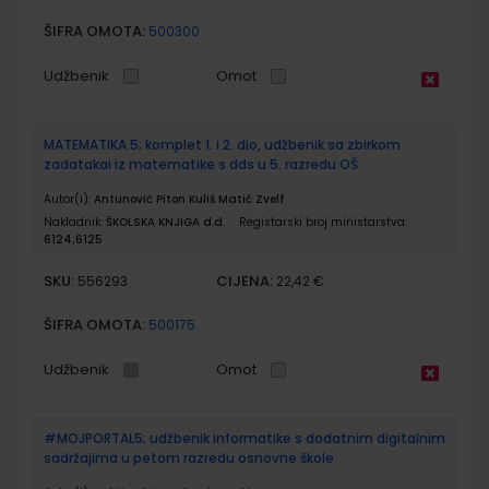
ŠIFRA OMOTA:
500300
Udžbenik
Omot
MATEMATIKA 5; komplet 1. i 2. dio, udžbenik sa zbirkom
zadatakai iz matematike s dds u 5. razredu OŠ
Autor(i):
Antunović Piton Kuliš Matić Zvelf
Nakladnik:
ŠKOLSKA KNJIGA d.d.
Registarski broj ministarstva:
6124;6125
SKU:
CIJENA:
556293
22,42 €
ŠIFRA OMOTA:
500175
Udžbenik
Omot
#MOJPORTAL5; udžbenik informatike s dodatnim digitalnim
sadržajima u petom razredu osnovne škole