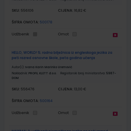
SKU:
CIJENA:
556106
16,82 €
ŠIFRA OMOTA:
500178
Udžbenik
Omot
HELLO, WORLD! 5; radna bilježnica iz engleskoga jezika za
peti razred osnovne škole, peta godina učenja
Autor(i):
Ivana Karin Marinko Uremović
Nakladnik:
PROFIL KLETT d.o.o.
Registarski broj ministarstva:
5987-
DOM
SKU:
CIJENA:
556476
13,00 €
ŠIFRA OMOTA:
500164
Udžbenik
Omot