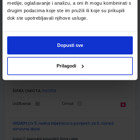
medije, oglašavanje i analizu, a oni ih mogu kombinirati s
drugim podacima koje ste im pružili ili koje su prikupili
ŠIFRA OMOTA:
dok ste upotrebljavali njihove usluge.
Udžbenik
VREMEPLOV 5; udžbenik povijesti za peti razred osnovne
Dopusti sve
škole
Autor(i):
Budak Hajdarović Kujundžić Labor
Prilagodi
Nakladnik:
PROFIL KLETT d.o.o.
Registarski broj ministarstva:
6467
SKU:
CIJENA:
556467
11,21 €
ŠIFRA OMOTA:
500159
Udžbenik
Omot
VREMEPLOV 5; radna bilježnica iz povijesti za 5. razred
osnovne škole
Autor(i):
Manuela Kujundžić Šime Labor