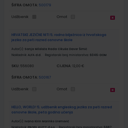
ŠIFRA OMOTA:
500179
Udžbenik
Omot
HRVATSKE JEZIČNE NITI 5; radna bilježnica iz hrvatskoga
jezika za peti razred osnovne škole
Autor(i):
Sanja Miloloža Rada Cikuša Davor Šimić
Nakladnik:
ALFA d.d.
Registarski broj ministarstva:
6046-DOM
SKU:
CIJENA:
556080
12,00 €
ŠIFRA OMOTA:
500167
Udžbenik
Omot
HELLO, WORLD! 5; udžbenik engleskog jezika za peti razred
osnovne škole, peta godina učenja
Autor(i):
Ivana Kirin Marinko Uremović
Nakladnik:
PROFIL KLETT d.o.o.
Registarski broj ministarstva:
5987