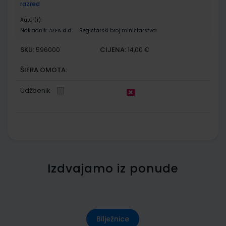
razred
Autor(i):
Nakladnik:
ALFA d.d.
Registarski broj ministarstva:
SKU:
CIJENA:
596000
14,00 €
ŠIFRA OMOTA:
Udžbenik
Izdvajamo iz ponude
Bilježnice