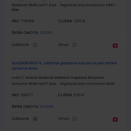
Nakladnik:
PROFIL KLETT d.o.o.
Registarski broj ministarstva:
6467-
DOM
SKU:
CIJENA:
775056
11,00 €
ŠIFRA OMOTA:
500261
Udžbenik
Omot
GLAZBENI KRUG 5; udžbenik glazbene kulture za peti razred
osnovne škole
Autor(i):
Ambruš-Kiš Matoš Seletković Stojaković Šimunović
Nakladnik:
PROFIL KLETT d.o.o.
Registarski broj ministarstva:
6026
SKU:
CIJENA:
556177
5,61 €
ŠIFRA OMOTA:
500285
Udžbenik
Omot