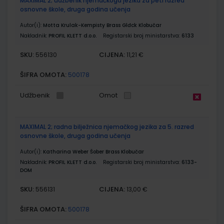
MAXIMAL 2; udžbenik njemačkoga jezika za peti razred
osnovne škole, druga godina učenja
Autor(i):
Motta Krulak-Kempisty Brass Glđck Klobučar
Nakladnik:
PROFIL KLETT d.o.o.
Registarski broj ministarstva:
6133
SKU:
CIJENA:
556130
11,21 €
ŠIFRA OMOTA:
500178
Udžbenik
Omot
MAXIMAL 2; radna bilježnica njemačkog jezika za 5. razred
osnovne škole, druga godina učenja
Autor(i):
Katharina Weber Šober Brass Klobučar
Nakladnik:
PROFIL KLETT d.o.o.
Registarski broj ministarstva:
6133-
DOM
SKU:
CIJENA:
556131
13,00 €
ŠIFRA OMOTA:
500178