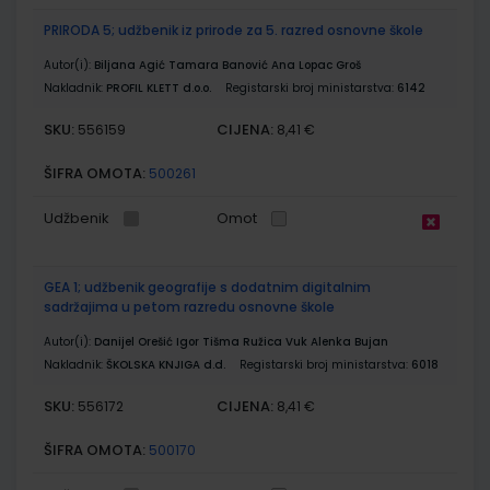
PRIRODA 5; udžbenik iz prirode za 5. razred osnovne škole
Autor(i):
Biljana Agić Tamara Banović Ana Lopac Groš
Nakladnik:
PROFIL KLETT d.o.o.
Registarski broj ministarstva:
6142
SKU:
CIJENA:
556159
8,41 €
ŠIFRA OMOTA:
500261
Udžbenik
Omot
GEA 1; udžbenik geografije s dodatnim digitalnim
sadržajima u petom razredu osnovne škole
Autor(i):
Danijel Orešić Igor Tišma Ružica Vuk Alenka Bujan
Nakladnik:
ŠKOLSKA KNJIGA d.d.
Registarski broj ministarstva:
6018
SKU:
CIJENA:
556172
8,41 €
ŠIFRA OMOTA:
500170