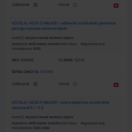
Udžbenik
Omot
UČITELJU, GDJE STANUJEŠ?; udžbenik za katolički vjeronauk
petoga razreda osnovne škole
Autor(i):
Mirjana Novak Barbara Sipina
Nakladnik:
KRŠĆANSKA SADAŠNJOST d.o.o.
Registarski broj
ministarstva:
6163
SKU:
CIJENA:
556193
11,21 €
ŠIFRA OMOTA:
500156
Udžbenik
Omot
UČITELJU, GDJE STANUJEŠ?; radna bilježnica za katolički
vjeronauk 5. r. O.Š.
Autor(i):
Mirjana Novak Barbara Sipina
Nakladnik:
KRŠĆANSKA SADAŠNJOST d.o.o.
Registarski broj
ministarstva:
6163-DOM