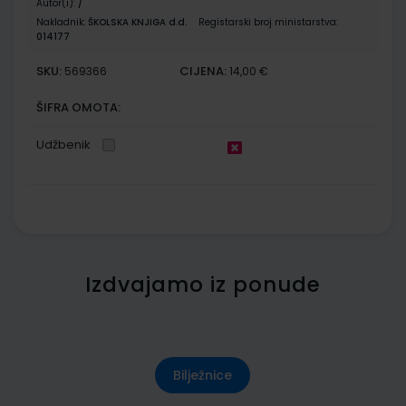
Autor(i):
/
Nakladnik:
ŠKOLSKA KNJIGA d.d.
Registarski broj ministarstva:
014177
SKU:
CIJENA:
569366
14,00 €
ŠIFRA OMOTA:
Udžbenik
Izdvajamo iz ponude
Bilježnice