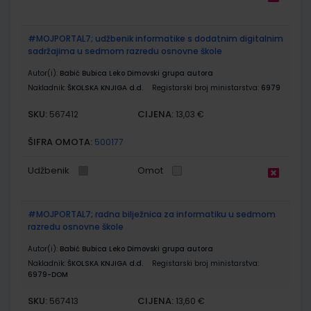
#MOJPORTAL7; udžbenik informatike s dodatnim digitalnim
sadržajima u sedmom razredu osnovne škole
Autor(i):
Babić Bubica Leko Dimovski grupa autora
Nakladnik:
ŠKOLSKA KNJIGA d.d.
Registarski broj ministarstva:
6979
SKU:
CIJENA:
567412
13,03 €
ŠIFRA OMOTA:
500177
Udžbenik
Omot
#MOJPORTAL7; radna bilježnica za informatiku u sedmom
razredu osnovne škole
Autor(i):
Babić Bubica Leko Dimovski grupa autora
Nakladnik:
ŠKOLSKA KNJIGA d.d.
Registarski broj ministarstva:
6979-DOM
SKU:
CIJENA:
567413
13,60 €