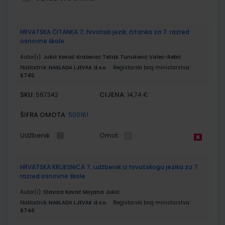
Grupirani
HRVATSKA ČITANKA 7; hrvatski jezik, čitanka za 7. razred
proizvodi
osnovne škole
Autor(i):
Jukić Kovač Kraševac Težak Tunuković Valec-Rebić
Nakladnik:
NAKLADA LJEVAK d.o.o.
Registarski broj ministarstva:
6745
SKU:
CIJENA:
567342
14,74 €
ŠIFRA OMOTA:
500161
Udžbenik
Omot
HRVATSKA KRIJESNICA 7; udžbenik iz hrvatskoga jezika za 7.
razred osnovne škole
Autor(i):
Slavica Kovač Mirjana Jukić
Nakladnik:
NAKLADA LJEVAK d.o.o.
Registarski broj ministarstva:
6746