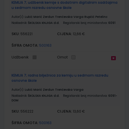
KEMIJA 7; udžbenik kemije s dodatnim digitalnim sadržajima
u sedmom razredu osnovne škole
Autor(i):
Lukić Marić Zerdun Trenčevska Varga Rupčić Petelinc
Nakladnik:
ŠKOLSKA KNJIGA d.d.
Registarski broj ministarstva:
6091
SKU:
CIJENA:
556221
12,66 €
ŠIFRA OMOTA:
500163
Udžbenik
Omot
KEMIJA 7; radna bilježnica za kemiju u sedmom razredu
osnovne škole
Autor(i):
Lukić Marić Zerdun Trenčevska Varga
Nakladnik:
ŠKOLSKA KNJIGA d.d.
Registarski broj ministarstva:
6091-
DOM
SKU:
CIJENA:
556222
13,60 €
ŠIFRA OMOTA:
500163