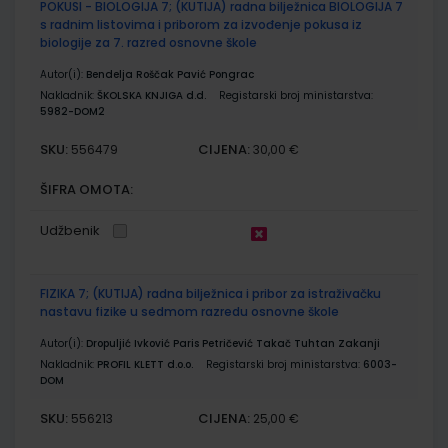
POKUSI - BIOLOGIJA 7; (KUTIJA) radna bilježnica BIOLOGIJA 7
s radnim listovima i priborom za izvođenje pokusa iz
biologije za 7. razred osnovne škole
Autor(i):
Bendelja Roščak Pavić Pongrac
Nakladnik:
ŠKOLSKA KNJIGA d.d.
Registarski broj ministarstva:
5982-DOM2
SKU:
CIJENA:
556479
30,00 €
ŠIFRA OMOTA:
Udžbenik
FIZIKA 7; (KUTIJA) radna bilježnica i pribor za istraživačku
nastavu fizike u sedmom razredu osnovne škole
Autor(i):
Dropuljić Ivković Paris Petričević Takač Tuhtan Zakanji
Nakladnik:
PROFIL KLETT d.o.o.
Registarski broj ministarstva:
6003-
DOM
SKU:
CIJENA:
556213
25,00 €