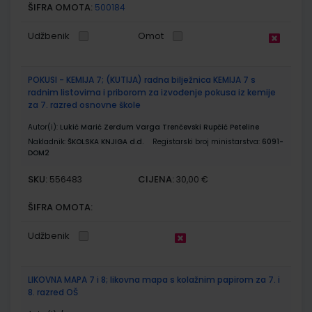
ŠIFRA OMOTA:
500184
Udžbenik
Omot
POKUSI - KEMIJA 7; (KUTIJA) radna bilježnica KEMIJA 7 s
radnim listovima i priborom za izvođenje pokusa iz kemije
za 7. razred osnovne škole
Autor(i):
Lukić Marić Zerdum Varga Trenčevski Rupčić Peteline
Nakladnik:
ŠKOLSKA KNJIGA d.d.
Registarski broj ministarstva:
6091-
DOM2
SKU:
CIJENA:
556483
30,00 €
ŠIFRA OMOTA:
Udžbenik
LIKOVNA MAPA 7 i 8; likovna mapa s kolažnim papirom za 7. i
8. razred OŠ