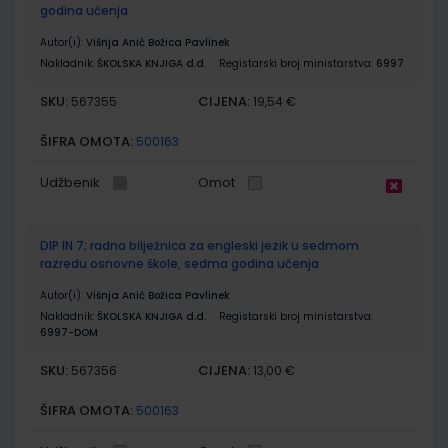
godina učenja
Autor(i):
Višnja Anić Božica Pavlinek
Nakladnik:
ŠKOLSKA KNJIGA d.d.
Registarski broj ministarstva:
6997
SKU:
CIJENA:
567355
19,54 €
ŠIFRA OMOTA:
500163
Udžbenik
Omot
DIP IN 7; radna bilježnica za engleski jezik u sedmom
razredu osnovne škole, sedma godina učenja
Autor(i):
Višnja Anić Božica Pavlinek
Nakladnik:
ŠKOLSKA KNJIGA d.d.
Registarski broj ministarstva:
6997-DOM
SKU:
CIJENA:
567356
13,00 €
ŠIFRA OMOTA:
500163