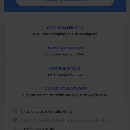
NAGRADNA SMS IGRA
Mogućnost osvajanja neke od 101 nagrade
BESPLATNA DOSTAVA
Za iznose veće od 62,50€
PLAĆANJE NA RATE
do 12 rata bez kamata
10% POPUSTA NA PRIBOR
Kupnjom udžbenika ostvarujete popust na školski pribor
Označi sve radne bilježnice
Označi sve udžbenike (trenutno nije dostupno)
Označi sve omote