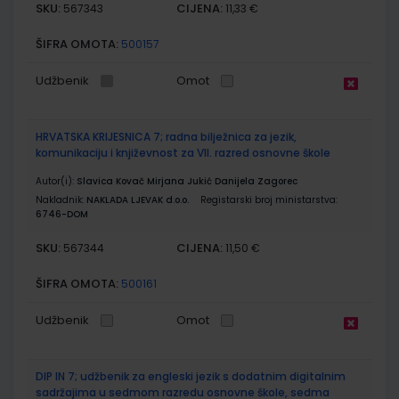
SKU:
CIJENA:
567343
11,33 €
ŠIFRA OMOTA:
500157
Udžbenik
Omot
HRVATSKA KRIJESNICA 7; radna bilježnica za jezik,
komunikaciju i književnost za VII. razred osnovne škole
Autor(i):
Slavica Kovač Mirjana Jukić Danijela Zagorec
Nakladnik:
NAKLADA LJEVAK d.o.o.
Registarski broj ministarstva:
6746-DOM
SKU:
CIJENA:
567344
11,50 €
ŠIFRA OMOTA:
500161
Udžbenik
Omot
DIP IN 7; udžbenik za engleski jezik s dodatnim digitalnim
sadržajima u sedmom razredu osnovne škole, sedma