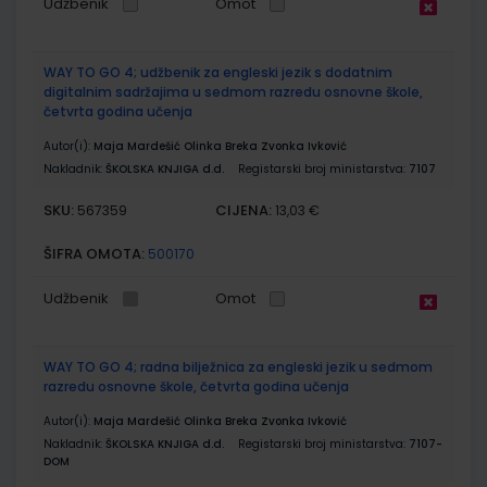
Udžbenik
Omot
WAY TO GO 4; udžbenik za engleski jezik s dodatnim
digitalnim sadržajima u sedmom razredu osnovne škole,
četvrta godina učenja
Autor(i):
Maja Mardešić Olinka Breka Zvonka Ivković
Nakladnik:
ŠKOLSKA KNJIGA d.d.
Registarski broj ministarstva:
7107
SKU:
CIJENA:
567359
13,03 €
ŠIFRA OMOTA:
500170
Udžbenik
Omot
WAY TO GO 4; radna bilježnica za engleski jezik u sedmom
razredu osnovne škole, četvrta godina učenja
Autor(i):
Maja Mardešić Olinka Breka Zvonka Ivković
Nakladnik:
ŠKOLSKA KNJIGA d.d.
Registarski broj ministarstva:
7107-
DOM