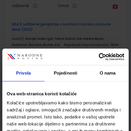
Udžbenik
Omot
GEA 3; udžbenik geografije u sedmom razredu osnovne
škole (2021)
Autor(i):
Danijel Orešić Igor Tišma Ružica Vuk Alenka Bujan
Nakladnik:
ŠKOLSKA KNJIGA d.d.
Registarski broj ministarstva:
7624
SKU:
CIJENA:
569105
13,24 €
ŠIFRA OMOTA:
500175
Privola
Pojedinosti
O nama
Udžbenik
Omot
Ova web-stranica koristi kolačiće
GEA 3; radna bilježnica za geografiju u 7. razredu osnovne
Kolačiće upotrebljavamo kako bismo personalizirali
škole (2021)
sadržaj i oglase, omogućili značajke društvenih medija i
Autor(i):
Danijel Orešić Ružica Vuk Igor Tišma Alenka Bujan
analizirali promet. Isto tako, podatke o vašoj upotrebi
Nakladnik:
ŠKOLSKA KNJIGA d.d.
Registarski broj ministarstva:
7624-DOM
naše web-lokacije dijelimo s partnerima za društvene
medije, oglašavanje i analizu, a oni ih mogu kombinirati s