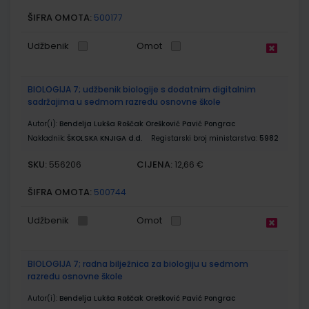
ŠIFRA OMOTA:
500177
Udžbenik
Omot
BIOLOGIJA 7; udžbenik biologije s dodatnim digitalnim
sadržajima u sedmom razredu osnovne škole
Autor(i):
Bendelja Lukša Roščak Orešković Pavić Pongrac
Nakladnik:
ŠKOLSKA KNJIGA d.d.
Registarski broj ministarstva:
5982
SKU:
CIJENA:
556206
12,66 €
ŠIFRA OMOTA:
500744
Udžbenik
Omot
BIOLOGIJA 7; radna bilježnica za biologiju u sedmom
razredu osnovne škole
Autor(i):
Bendelja Lukša Roščak Orešković Pavić Pongrac