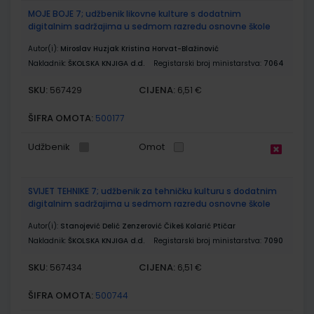
MOJE BOJE 7; udžbenik likovne kulture s dodatnim
digitalnim sadržajima u sedmom razredu osnovne škole
Autor(i):
Miroslav Huzjak Kristina Horvat-Blažinović
Nakladnik:
ŠKOLSKA KNJIGA d.d.
Registarski broj ministarstva:
7064
SKU:
CIJENA:
567429
6,51 €
ŠIFRA OMOTA:
500177
Udžbenik
Omot
SVIJET TEHNIKE 7; udžbenik za tehničku kulturu s dodatnim
digitalnim sadržajima u sedmom razredu osnovne škole
Autor(i):
Stanojević Delić Zenzerović Čikeš Kolarić Ptičar
Nakladnik:
ŠKOLSKA KNJIGA d.d.
Registarski broj ministarstva:
7090
SKU:
CIJENA:
567434
6,51 €
ŠIFRA OMOTA:
500744