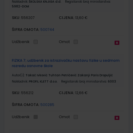
Nakladnik:
ŠKOLSKA KNJIGA d.d.
Registarski broj ministarstva:
5982-DOM
SKU:
CIJENA:
556207
13,60 €
ŠIFRA OMOTA:
500744
Udžbenik
Omot
FIZIKA 7; udžbenik za istrazivačku nastavu fizike u sedmom
razredu osnovne škole
Autor(i):
Takač Ivković Tuhtan Petričević Zakanji Paris Dropuljić
Nakladnik:
PROFIL KLETT d.o.o.
Registarski broj ministarstva:
6003
SKU:
CIJENA:
556212
12,66 €
ŠIFRA OMOTA:
500285
Udžbenik
Omot