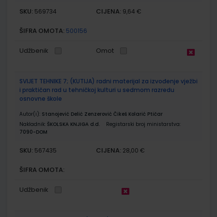
SKU:
CIJENA:
569734
9,64 €
ŠIFRA OMOTA:
500156
Udžbenik
Omot
SVIJET TEHNIKE 7; (KUTIJA) radni materijal za izvođenje vježbi
i praktičan rad u tehničkoj kulturi u sedmom razredu
osnovne škole
Autor(i):
Stanojević Delić Zenzerović Čikeš Kolarić Ptičar
Nakladnik:
ŠKOLSKA KNJIGA d.d.
Registarski broj ministarstva:
7090-DOM
SKU:
CIJENA:
567435
28,00 €
ŠIFRA OMOTA:
Udžbenik