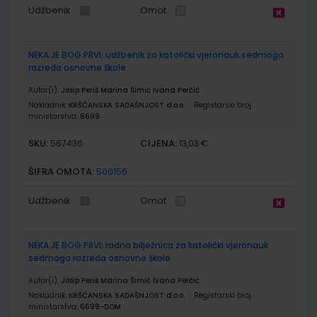
Udžbenik
Omot
NEKA JE BOG PRVI; udžbenik za katolički vjeronauk sedmoga
razreda osnovne škole
Autor(i):
Josip Periš Marina Šimić Ivana Perčić
Nakladnik:
KRŠĆANSKA SADAŠNJOST d.o.o.
Registarski broj
ministarstva:
6699
SKU:
CIJENA:
567436
13,03 €
ŠIFRA OMOTA:
500156
Udžbenik
Omot
NEKA JE BOG PRVI; radna bilježnica za katolički vjeronauk
sedmoga razreda osnovne škole
Autor(i):
Josip Periš Marina Šimić Ivana Perčić
Nakladnik:
KRŠĆANSKA SADAŠNJOST d.o.o.
Registarski broj
ministarstva:
6699-DOM