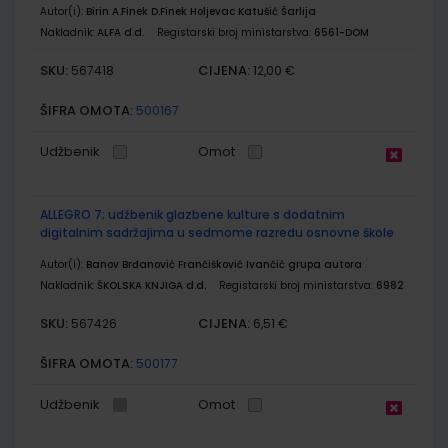
Autor(i):
Birin A.Finek D.Finek Holjevac Katušić Šarlija
Nakladnik:
ALFA d.d.
Registarski broj ministarstva:
6561-DOM
SKU:
CIJENA:
567418
12,00 €
ŠIFRA OMOTA:
500167
Udžbenik
Omot
ALLEGRO 7; udžbenik glazbene kulture s dodatnim
digitalnim sadržajima u sedmome razredu osnovne škole
Autor(i):
Banov Brđanović Frančišković Ivančić grupa autora
Nakladnik:
ŠKOLSKA KNJIGA d.d.
Registarski broj ministarstva:
6982
SKU:
CIJENA:
567426
6,51 €
ŠIFRA OMOTA:
500177
Udžbenik
Omot