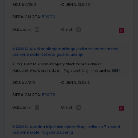
SKU:
CIJENA:
567360
13,00 €
ŠIFRA OMOTA:
500170
Udžbenik
Omot
MAXIMAL 4; udžbenik njemačkoga jezika za sedmi razred
osnovne škole, četvrta godina učenja
Autor(i):
Motta Krulak-Kempisty Glđck Reinke Klobučar
Nakladnik:
PROFIL KLETT d.o.o.
Registarski broj ministarstva:
6894
SKU:
CIJENA:
567373
13,03 €
ŠIFRA OMOTA:
500178
Udžbenik
Omot
MAXIMAL 4; radna bilježnica njemačkog jezika za 7. razred
osnovne škole, 4. godina učenja