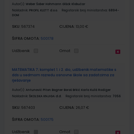
Autor(i):
Weber Šober Hohmann Glšck Klobučar
Nakladnik:
PROFIL KLETT d.o.o.
Registarski broj ministarstva:
6894-
DOM
SKU:
CIJENA:
567374
13,00 €
ŠIFRA OMOTA:
500178
Udžbenik
Omot
MATEMATIKA 7; komplet 1. i 2. dio, udžbenik matematike s
dds u sedmom razredu osnovne škole sa zadatcima za
rješavanje
Autor(i):
Antunović Piton Bogner Boroš Brkić Karlo Kuliš Rodiger
Nakladnik:
ŠKOLSKA KNJIGA d.d.
Registarski broj ministarstva:
7056
SKU:
CIJENA:
567403
26,07 €
ŠIFRA OMOTA:
500175
Udžbenik
Omot