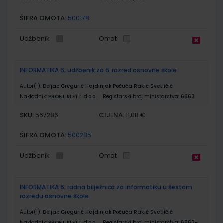
ŠIFRA OMOTA:
500178
Udžbenik
Omot
INFORMATIKA 6; udžbenik za 6. razred osnovne škole
Autor(i):
Deljac Gregurić Hajdinjak Počuča Rakić Svetličić
Nakladnik:
PROFIL KLETT d.o.o.
Registarski broj ministarstva:
6863
SKU:
CIJENA:
567286
11,08 €
ŠIFRA OMOTA:
500285
Udžbenik
Omot
INFORMATIKA 6; radna bilježnica za informatiku u šestom
razredu osnovne škole
Autor(i):
Deljac Gregurić Hajdinjak Počuča Rakić Svetličić
Nakladnik:
PROFIL KLETT d.o.o.
Registarski broj ministarstva:
6863-