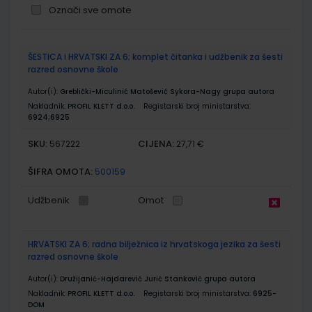
Označi sve omote
Grupirani
ŠESTICA i HRVATSKI ZA 6; komplet čitanka i udžbenik za šesti
proizvodi
razred osnovne škole
Autor(i):
Greblički-Miculinić Matošević Sykora-Nagy grupa autora
Nakladnik:
PROFIL KLETT d.o.o.
Registarski broj ministarstva:
6924;6925
SKU:
CIJENA:
567222
27,71 €
ŠIFRA OMOTA:
500159
Udžbenik
Omot
HRVATSKI ZA 6; radna bilježnica iz hrvatskoga jezika za šesti
razred osnovne škole
Autor(i):
Družijanić-Hajdarević Jurić Stanković grupa autora
Nakladnik:
PROFIL KLETT d.o.o.
Registarski broj ministarstva:
6925-
DOM