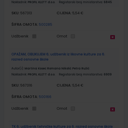
Nakladnik:
PROFIL KLETT d.o.o.
Registarski broj ministarstva:
6845
SKU:
CIJENA:
567313
5,54 €
ŠIFRA OMOTA:
500285
Udžbenik
Omot
OPAŽAM, OBLIKUJEM 6; udžbenik iz likovne kulture za 6.
razred osnovne škole
Autor(i):
Martina Kosec Romana Nikolić Petra Ružić
Nakladnik:
PROFIL KLETT d.o.o.
Registarski broj ministarstva:
6909
SKU:
CIJENA:
567316
5,54 €
ŠIFRA OMOTA:
500166
Udžbenik
Omot
TK 6; udžbenik tehničke kulture za 6. razred osnovne škole