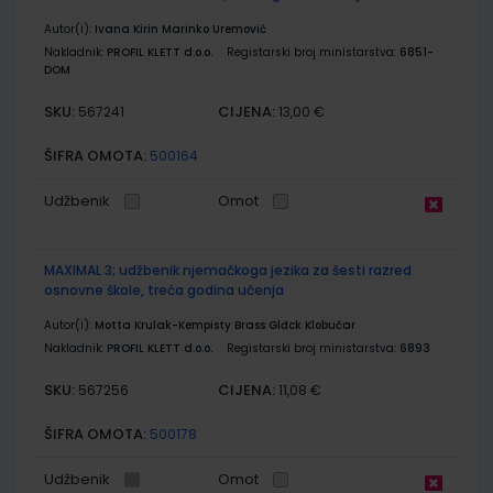
Autor(i):
Ivana Kirin Marinko Uremović
Nakladnik:
PROFIL KLETT d.o.o.
Registarski broj ministarstva:
6851-
DOM
SKU:
CIJENA:
567241
13,00 €
ŠIFRA OMOTA:
500164
Udžbenik
Omot
MAXIMAL 3; udžbenik njemačkoga jezika za šesti razred
osnovne škole, treća godina učenja
Autor(i):
Motta Krulak-Kempisty Brass Glđck Klobučar
Nakladnik:
PROFIL KLETT d.o.o.
Registarski broj ministarstva:
6893
SKU:
CIJENA:
567256
11,08 €
ŠIFRA OMOTA:
500178
Udžbenik
Omot