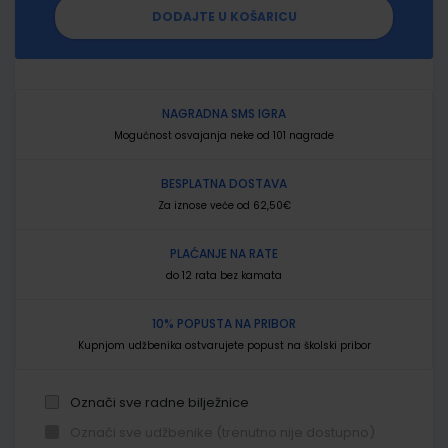
DODAJTE U KOŠARICU
NAGRADNA SMS IGRA
Mogućnost osvajanja neke od 101 nagrade
BESPLATNA DOSTAVA
Za iznose veće od 62,50€
PLAĆANJE NA RATE
do 12 rata bez kamata
10% POPUSTA NA PRIBOR
Kupnjom udžbenika ostvarujete popust na školski pribor
Označi sve radne bilježnice
Označi sve udžbenike (trenutno nije dostupno)