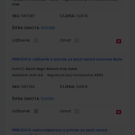
DOM
SKU:
CIJENA:
567287
11,00 €
ŠIFRA OMOTA:
500285
Udžbenik
Omot
PRIRODA 6; udžbenik iz prirode za šesti razred osnovne škole
Autor(i):
Bastić Begić Bakarić Kralj Golub
Nakladnik:
ALFA d.d.
Registarski broj ministarstva:
6563
SKU:
CIJENA:
567292
11,08 €
ŠIFRA OMOTA:
500160
Udžbenik
Omot
PRIRODA 6; radna bilježnica iz prirode za šesti razred