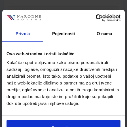
GEA 2; radna bilježnica za geografiju u šestom razredu
osnovne škole
Autor(i):
Orešić Tišma Vuk Bujan Kralj
Nakladnik:
ŠKOLSKA KNJIGA d.d.
Registarski broj ministarstva:
7018-
Privola
Pojedinosti
O nama
DOM
SKU:
CIJENA:
567303
13,60 €
Ova web-stranica koristi kolačiće
ŠIFRA OMOTA:
500175
Kolačiće upotrebljavamo kako bismo personalizirali
sadržaj i oglase, omogućili značajke društvenih medija i
Udžbenik
Omot
analizirali promet. Isto tako, podatke o vašoj upotrebi
naše web-lokacije dijelimo s partnerima za društvene
VREMEPLOV 6; udžbenik povijesti za šesti razred osnovne
medije, oglašavanje i analizu, a oni ih mogu kombinirati s
škole
drugim podacima koje ste im pružili ili koje su prikupili
Autor(i):
Gambiraža Knez Hajdarović Kujundžić Labor
dok ste upotrebljavali njihove usluge.
Nakladnik:
PROFIL KLETT d.o.o.
Registarski broj ministarstva:
6934
SKU:
CIJENA:
567307
11,08 €