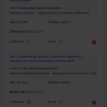
osnovne škole
Autor(i):
Bastić Begić Bakarić Kralj Golub
Nakladnik:
ALFA d.d.
Registarski broj ministarstva:
6563-DOM
SKU:
CIJENA:
567293
12,00 €
ŠIFRA OMOTA:
500160
Udžbenik
Omot
GEA 2; udžbenik geografije s dodatnim digitalnim
sadržajima u šestom razredu osnovne škole
Autor(i):
Orešić Tišma Vuk Bujan Kralj
Nakladnik:
ŠKOLSKA KNJIGA d.d.
Registarski broj ministarstva:
7018
SKU:
CIJENA:
567302
11,08 €
ŠIFRA OMOTA:
500175
Udžbenik
Omot