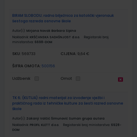
BIRAM SLOBODU; radna bilježnica za katolički vjeronauk
šestoga razreda osnovne škole
Autor(i):
Mirjana Novak Barbara Sipina
Nakladnik:
KRŠĆANSKA SADAŠNJOST d.o.o.
Registarski broj
ministarstva:
6698-DOM
SKU:
CIJENA:
569733
9,64 €
ŠIFRA OMOTA:
500156
Udžbenik
Omot
TK 6; (KUTIJA) radni materijal za izvođenje vježbi i
praktičnog rada iz tehničke kulture za šesti razred osnovne
škole
Autor(i):
Zakanji Valčić Šimunović Suman grupa autora
Nakladnik:
PROFIL KLETT d.o.o.
Registarski broj ministarstva:
6928-
DOM