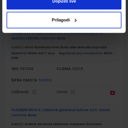
Dopusti sve
ŠIFRA OMOTA:
500159
Udžbenik
Omot
Prilagodi
VREMEPLOV 6; radna bilježnica za nastavu povijesti u
šestom razredu osnovne škole
Autor(i):
Anita Gambiraža Knez Šime Labor Manuela Kujundžić
Nakladnik:
PROFIL KLETT d.o.o.
Registarski broj ministarstva:
6934-
DOM
SKU:
CIJENA:
567308
11,00 €
ŠIFRA OMOTA:
500159
Udžbenik
Omot
GLAZBENI KRUG 6; udžbenik glazbene kulture za 6. razred
osnovne škole
Autor(i):
Ambruš-Kiš Matoš Seletković Stojaković Šimunović