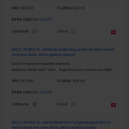
SKU:
CIJENA:
567223
13,00 €
ŠIFRA OMOTA:
500176
Udžbenik
Omot
HELLO, WORLD! 6; udžbenik engleskog jezika za šesti razred
osnovne škole, šesta godina učenja
Autor(i):
Ivana Kirin Marinko Uremović
Nakladnik:
PROFIL KLETT d.o.o.
Registarski broj ministarstva:
6851
SKU:
CIJENA:
567240
16,63 €
ŠIFRA OMOTA:
500178
Udžbenik
Omot
HELLO, WORLD! 6; radna bilježnica iz engleskoga jezika za
šesti razred osnovne škole, šesta godina učenja