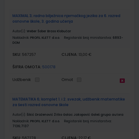
MAXIMAL 3; radna bilježnica njemačkog jezika za 6. razred
osnovne škole, 3. godina učenja
Autor(i):
Weber Šober Brass Klobučar
Nakladnik:
PROFIL KLETT d.o.o.
Registarski broj ministarstva:
6893-
DOM
SKU:
CIJENA:
567257
13,00 €
ŠIFRA OMOTA:
500178
Udžbenik
Omot
MATEMATIKA 6; komplet 1. i 2. svezak, udžbenik matematike
za šesti razred osnovne škole
Autor(i):
Šikić Draženović Žitko Golac Jakopović Goleš grupa autora
Nakladnik:
PROFIL KLETT d.o.o.
Registarski broj ministarstva:
7136;7137
SKU:
CIJENA:
567278
22,17 €