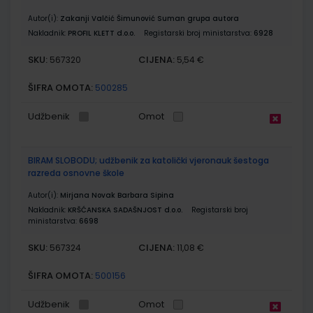
Autor(i):
Zakanji Valčić Šimunović Suman grupa autora
Nakladnik:
PROFIL KLETT d.o.o.
Registarski broj ministarstva:
6928
SKU:
CIJENA:
567320
5,54 €
ŠIFRA OMOTA:
500285
Udžbenik
Omot
BIRAM SLOBODU; udžbenik za katolički vjeronauk šestoga
razreda osnovne škole
Autor(i):
Mirjana Novak Barbara Sipina
Nakladnik:
KRŠĆANSKA SADAŠNJOST d.o.o.
Registarski broj
ministarstva:
6698
SKU:
CIJENA:
567324
11,08 €
ŠIFRA OMOTA:
500156
Udžbenik
Omot