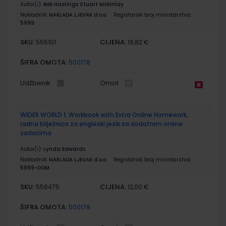
Autor(i):
Bob Hastings Stuart McKinlay
Nakladnik:
NAKLADA LJEVAK d.o.o.
Registarski broj ministarstva:
5999
SKU:
CIJENA:
556101
16,82 €
ŠIFRA OMOTA:
500178
Udžbenik
Omot
WIDER WORLD 1; Workbook with Extra Online Homework,
radna bilježnica za engleski jezik sa dodatnim online
zadacima
Autor(i):
Lynda Edwards
Nakladnik:
NAKLADA LJEVAK d.o.o.
Registarski broj ministarstva:
5999-DOM
SKU:
CIJENA:
556475
12,00 €
ŠIFRA OMOTA:
500178