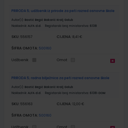
PRIRODA 5; udžbenik iz prirode za peti razred osnovne škole
Autor(i):
Bastić Begić Bakarić Kralj Golub
Nakladnik:
ALFA d.d.
Registarski broj ministarstva:
6138
SKU:
CIJENA:
556157
8,41 €
ŠIFRA OMOTA:
500160
Udžbenik
Omot
PRIRODA 5; radna bilježnica za peti razred osnovne škole
Autor(i):
Bastić Begić Bakarić Kralj Golub
Nakladnik:
ALFA d.d.
Registarski broj ministarstva:
6138-DOM
SKU:
CIJENA:
556163
12,00 €
ŠIFRA OMOTA:
500160
Udžbenik
Omot