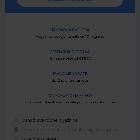
NAGRADNA SMS IGRA
Mogućnost osvajanja neke od 101 nagrade
BESPLATNA DOSTAVA
Za iznose veće od 62,50€
PLAĆANJE NA RATE
do 12 rata bez kamata
10% POPUSTA NA PRIBOR
Kupnjom udžbenika ostvarujete popust na školski pribor
Označi sve radne bilježnice
Označi sve udžbenike (trenutno nije dostupno)
Označi sve omote