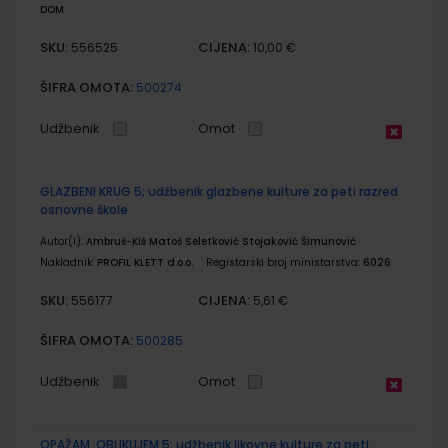
DOM
SKU:
CIJENA:
556525
10,00 €
ŠIFRA OMOTA:
500274
Udžbenik
Omot
GLAZBENI KRUG 5; udžbenik glazbene kulture za peti razred
osnovne škole
Autor(i):
Ambruš-Kiš Matoš Seletković Stojaković Šimunović
Nakladnik:
PROFIL KLETT d.o.o.
Registarski broj ministarstva:
6026
SKU:
CIJENA:
556177
5,61 €
ŠIFRA OMOTA:
500285
Udžbenik
Omot
OPAŽAM, OBLIKUJEM 5; udžbenik likovne kulture za peti