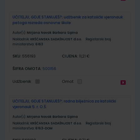
UČITELJU, GDJE STANUJEŠ?; udžbenik za katolički vjeronauk
petoga razreda osnovne škole
Autor(i):
Mirjana Novak Barbara Sipina
Nakladnik:
KRŠĆANSKA SADAŠNJOST d.o.o.
Registarski broj
ministarstva:
6163
SKU:
CIJENA:
556193
11,21 €
ŠIFRA OMOTA:
500156
Udžbenik
Omot
UČITELJU, GDJE STANUJEŠ?; radna bilježnica za katolički
vjeronauk 5. r. O.Š.
Autor(i):
Mirjana Novak Barbara Sipina
Nakladnik:
KRŠĆANSKA SADAŠNJOST d.o.o.
Registarski broj
ministarstva:
6163-DOM