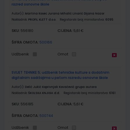
razred osnovne škole
Autor(i):
Martina Kosec Jurana Mihalić Linarić Dijana Nazor
Nakladnik:
PROFIL KLETT d.o.o.
Registarski broj ministarstva:
6095
SKU:
CIJENA:
556180
5,61 €
ŠIFRA OMOTA:
500166
Udžbenik
Omot
SVIJET TEHNIKE 5; udžbenik tehničke kulture s dodatnim
digitalnim sadržajima u petom razredu osnovne škole
Autor(i):
Delić Jukić Koprivnjak Kovačević grupa autora
Nakladnik:
ŠKOLSKA KNJIGA d.d.
Registarski broj ministarstva:
6161
SKU:
CIJENA:
556185
5,61 €
ŠIFRA OMOTA:
500744
Udžbenik
Omot