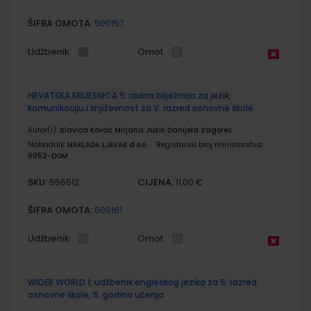
ŠIFRA OMOTA:
500157
Udžbenik
Omot
HRVATSKA KRIJESNICA 5; radna bilježnica za jezik,
komunikaciju i književnost za V. razred osnovne škole
Autor(i):
Slavica Kovač Mirjana Jukić Danijela Zagorec
Nakladnik:
NAKLADA LJEVAK d.o.o.
Registarski broj ministarstva:
6052-DOM
SKU:
CIJENA:
556512
11,00 €
ŠIFRA OMOTA:
500161
Udžbenik
Omot
WIDER WORLD 1; udžbenik engleskog jezika za 5. razred
osnovne škole, 5. godina učenja