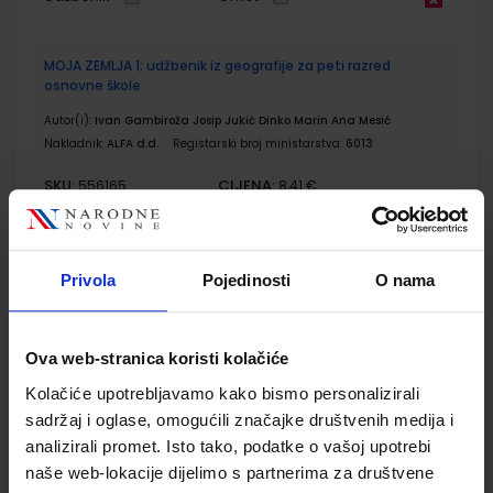
MOJA ZEMLJA 1; udžbenik iz geografije za peti razred
osnovne škole
Autor(i):
Ivan Gambiroža Josip Jukić Dinko Marin Ana Mesić
Nakladnik:
ALFA d.d.
Registarski broj ministarstva:
6013
SKU:
CIJENA:
556165
8,41 €
ŠIFRA OMOTA:
500167
Udžbenik
Omot
Privola
Pojedinosti
O nama
MOJA ZEMLJA 1; radna bilježnica iz geografije za peti razred
Ova web-stranica koristi kolačiće
osnovne škole
Kolačiće upotrebljavamo kako bismo personalizirali
Autor(i):
Ivan Gambiroža Josip Jukić Dinko Marin Ana Mesić
sadržaj i oglase, omogućili značajke društvenih medija i
Nakladnik:
ALFA d.d.
Registarski broj ministarstva:
6013-DOM
analizirali promet. Isto tako, podatke o vašoj upotrebi
SKU:
CIJENA:
556166
12,00 €
naše web-lokacije dijelimo s partnerima za društvene