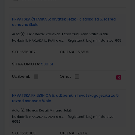
Grupirani
HRVATSKA ČITANKA 5; hrvatski jezik - čitanka za 5. razred
proizvodi
osnovne škole
Autor(i):
Jukić Kovač Kraševac Težak Tunuković Valec-Rebić
Nakladnik:
NAKLADA LJEVAK d.o.o.
Registarski broj ministarstva:
6051
SKU:
CIJENA:
556082
15,65 €
ŠIFRA OMOTA:
500161
Udžbenik
Omot
HRVATSKA KRIJESNICA 5; udžbenik iz hrvatskoga jezika za 5.
razred osnovne škole
Autor(i):
Slavica Kovač Mirjana Jukić
Nakladnik:
NAKLADA LJEVAK d.o.o.
Registarski broj ministarstva:
6052
SKU:
CIJENA:
556083
12,37 €