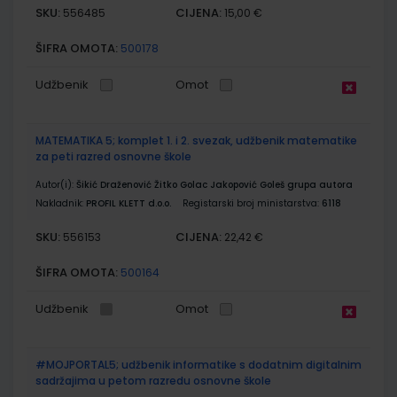
SKU:
CIJENA:
556485
15,00 €
ŠIFRA OMOTA:
500178
Udžbenik
Omot
MATEMATIKA 5; komplet 1. i 2. svezak, udžbenik matematike
za peti razred osnovne škole
Autor(i):
Šikić Draženović Žitko Golac Jakopović Goleš grupa autora
Nakladnik:
PROFIL KLETT d.o.o.
Registarski broj ministarstva:
6118
SKU:
CIJENA:
556153
22,42 €
ŠIFRA OMOTA:
500164
Udžbenik
Omot
#MOJPORTAL5; udžbenik informatike s dodatnim digitalnim
sadržajima u petom razredu osnovne škole