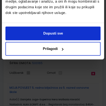
medije, oglašavanje i analizu, a oni ih mogu kombinirati s
ŠIFRA OMOTA:
500160
drugim podacima koje ste im pružili ili koje su prikupili
dok ste upotrebljavali njihove usluge.
Udžbenik
Omot
MOJA POVIJEST 5; udžbenik za Povijest za 5. razred osnovne
škole
Dopusti sve
Autor(i):
Daniela Jugo Superina Nera Malbaša Kovačić
Nakladnik:
ALKA SCRIPT d.o.o.
Registarski broj ministarstva:
6464
Prilagodi
SKU:
CIJENA:
556465
11,21 €
ŠIFRA OMOTA:
500165
Udžbenik
Omot
MOJA POVIJEST 5; radna bilježnica za 5. razred osnovne
škole
Autor(i):
Danijela Jugo-Superina Nera Malbaša Kovačić
Nakladnik:
ALKA SCRIPT d.o.o.
Registarski broj ministarstva:
6464-