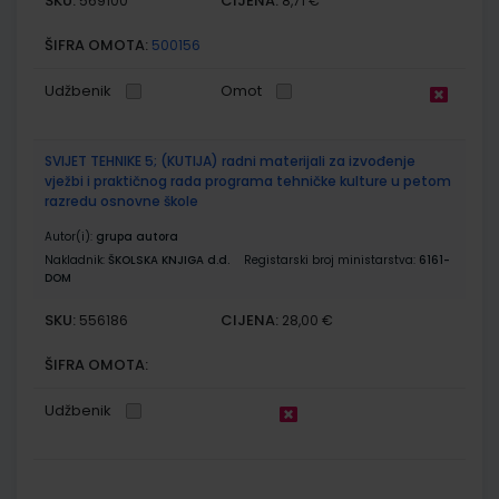
SKU:
CIJENA:
569100
8,71 €
ŠIFRA OMOTA:
500156
Udžbenik
Omot
SVIJET TEHNIKE 5; (KUTIJA) radni materijali za izvođenje
vježbi i praktičnog rada programa tehničke kulture u petom
razredu osnovne škole
Autor(i):
grupa autora
Nakladnik:
ŠKOLSKA KNJIGA d.d.
Registarski broj ministarstva:
6161-
DOM
SKU:
CIJENA:
556186
28,00 €
ŠIFRA OMOTA:
Udžbenik