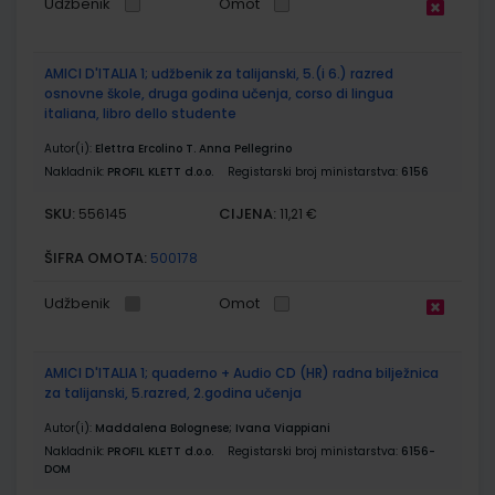
Udžbenik
Omot
AMICI D'ITALIA 1; udžbenik za talijanski, 5.(i 6.) razred
osnovne škole, druga godina učenja, corso di lingua
italiana, libro dello studente
Autor(i):
Elettra Ercolino T. Anna Pellegrino
Nakladnik:
PROFIL KLETT d.o.o.
Registarski broj ministarstva:
6156
SKU:
CIJENA:
556145
11,21 €
ŠIFRA OMOTA:
500178
Udžbenik
Omot
AMICI D'ITALIA 1; quaderno + Audio CD (HR) radna bilježnica
za talijanski, 5.razred, 2.godina učenja
Autor(i):
Maddalena Bolognese; Ivana Viappiani
Nakladnik:
PROFIL KLETT d.o.o.
Registarski broj ministarstva:
6156-
DOM