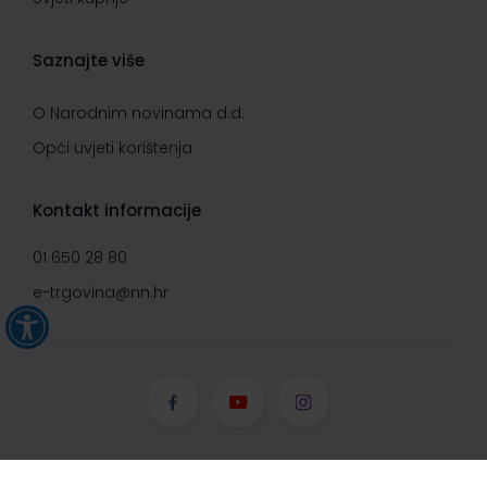
Saznajte više
O Narodnim novinama d.d.
Opći uvjeti korištenja
Kontakt informacije
01 650 28 80
e-trgovina@nn.hr