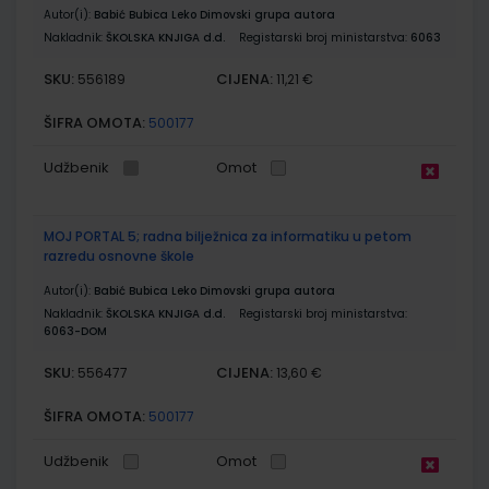
Autor(i):
Babić Bubica Leko Dimovski grupa autora
Nakladnik:
ŠKOLSKA KNJIGA d.d.
Registarski broj ministarstva:
6063
SKU:
CIJENA:
556189
11,21 €
ŠIFRA OMOTA:
500177
Udžbenik
Omot
MOJ PORTAL 5; radna bilježnica za informatiku u petom
razredu osnovne škole
Autor(i):
Babić Bubica Leko Dimovski grupa autora
Nakladnik:
ŠKOLSKA KNJIGA d.d.
Registarski broj ministarstva:
6063-DOM
SKU:
CIJENA:
556477
13,60 €
ŠIFRA OMOTA:
500177
Udžbenik
Omot