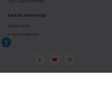
Opći uvjeti korištenja
Kontakt informacije
01 650 28 80
e-trgovina@nn.hr
© Narodne novine d.d. 2008-