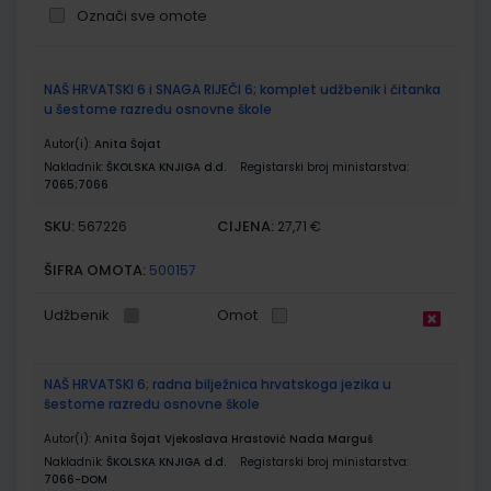
Označi sve omote
Grupirani
NAŠ HRVATSKI 6 i SNAGA RIJEČI 6; komplet udžbenik i čitanka
proizvodi
u šestome razredu osnovne škole
Autor(i):
Anita Šojat
Nakladnik:
ŠKOLSKA KNJIGA d.d.
Registarski broj ministarstva:
7065;7066
SKU:
CIJENA:
567226
27,71 €
ŠIFRA OMOTA:
500157
Udžbenik
Omot
NAŠ HRVATSKI 6; radna bilježnica hrvatskoga jezika u
šestome razredu osnovne škole
Autor(i):
Anita Šojat Vjekoslava Hrastović Nada Marguš
Nakladnik:
ŠKOLSKA KNJIGA d.d.
Registarski broj ministarstva:
7066-DOM