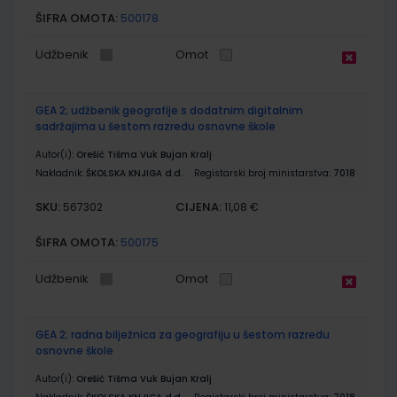
ŠIFRA OMOTA:
500178
Udžbenik
Omot
GEA 2; udžbenik geografije s dodatnim digitalnim
sadržajima u šestom razredu osnovne škole
Autor(i):
Orešić Tišma Vuk Bujan Kralj
Nakladnik:
ŠKOLSKA KNJIGA d.d.
Registarski broj ministarstva:
7018
SKU:
CIJENA:
567302
11,08 €
ŠIFRA OMOTA:
500175
Udžbenik
Omot
GEA 2; radna bilježnica za geografiju u šestom razredu
osnovne škole
Autor(i):
Orešić Tišma Vuk Bujan Kralj