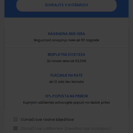
DODAJTE U KOŠARICU
NAGRADNA SMS IGRA
Mogućnost osvajanja neke od 101 nagrade
BESPLATNA DOSTAVA
Za iznose veće od 62,50€
PLAĆANJE NA RATE
do 12 rata bez kamata
10% POPUSTA NA PRIBOR
Kupnjom udžbenika ostvarujete popust na školski pribor
Označi sve radne bilježnice
Označi sve udžbenike (trenutno nije dostupno)