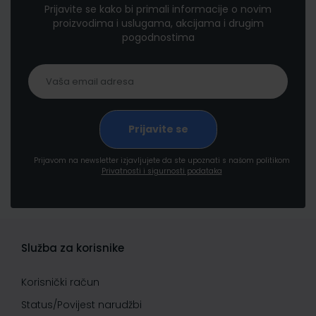
Prijavite se kako bi primali informacije o novim
proizvodima i uslugama, akcijama i drugim
pogodnostima
Prijavom na newsletter izjavljujete da ste upoznati s našom politikom
Privatnosti i sigurnosti podataka
Služba za korisnike
Korisnički račun
Status/Povijest narudžbi