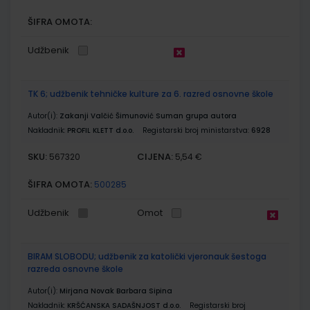
ŠIFRA OMOTA:
Udžbenik
TK 6; udžbenik tehničke kulture za 6. razred osnovne škole
Autor(i):
Zakanji Valčić Šimunović Suman grupa autora
Nakladnik:
PROFIL KLETT d.o.o.
Registarski broj ministarstva:
6928
SKU:
CIJENA:
567320
5,54 €
ŠIFRA OMOTA:
500285
Udžbenik
Omot
BIRAM SLOBODU; udžbenik za katolički vjeronauk šestoga
razreda osnovne škole
Autor(i):
Mirjana Novak Barbara Sipina
Nakladnik:
KRŠĆANSKA SADAŠNJOST d.o.o.
Registarski broj