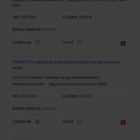
Nakladnik:
ŠKOLSKA KNJIGA d.d.
Registarski broj ministarstva:
7018-
DOM
SKU:
CIJENA:
567303
13,60 €
ŠIFRA OMOTA:
500175
Udžbenik
Omot
POVIJEST 6; udžbenik iz povijesti za šesti razred osnovne
škole
Autor(i):
Ante Birin Tomislav Šarlija Danijela Deković
Nakladnik:
ALFA d.d.
Registarski broj ministarstva:
6559
SKU:
CIJENA:
567305
11,08 €
ŠIFRA OMOTA:
500179
Udžbenik
Omot