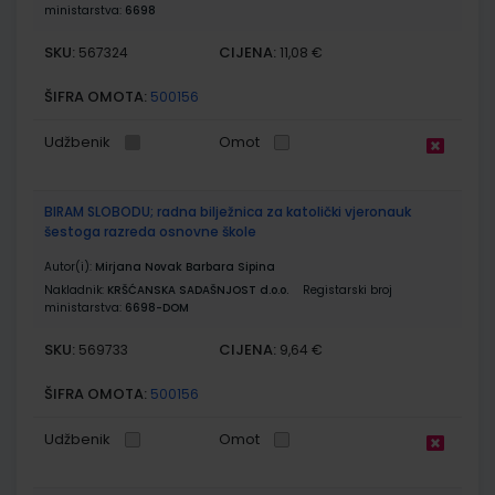
ministarstva:
6698
SKU:
CIJENA:
567324
11,08 €
ŠIFRA OMOTA:
500156
Udžbenik
Omot
BIRAM SLOBODU; radna bilježnica za katolički vjeronauk
šestoga razreda osnovne škole
Autor(i):
Mirjana Novak Barbara Sipina
Nakladnik:
KRŠĆANSKA SADAŠNJOST d.o.o.
Registarski broj
ministarstva:
6698-DOM
SKU:
CIJENA:
569733
9,64 €
ŠIFRA OMOTA:
500156
Udžbenik
Omot