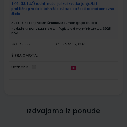
TK 6; (KUTIJA) radni materijal za izvođenje vježbi i
praktičnog rada iz tehničke kulture za šesti razred osnovne
škole
Autor(i):
Zakanji Valčić Šimunović Suman grupa autora
Nakladnik:
PROFIL KLETT d.o.o.
Registarski broj ministarstva:
6928-
DOM
SKU:
CIJENA:
567321
25,00 €
ŠIFRA OMOTA:
Udžbenik
Izdvajamo iz ponude