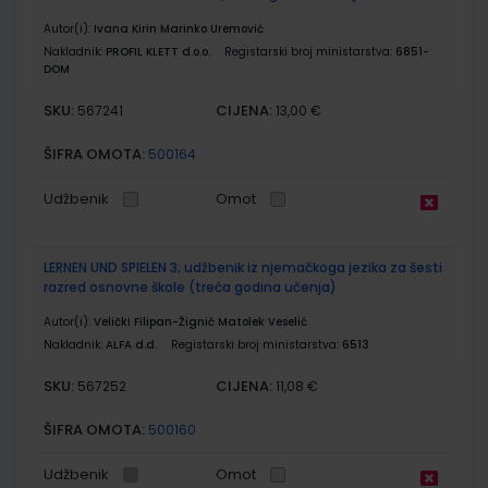
Autor(i):
Ivana Kirin Marinko Uremović
Nakladnik:
PROFIL KLETT d.o.o.
Registarski broj ministarstva:
6851-
DOM
SKU:
CIJENA:
567241
13,00 €
ŠIFRA OMOTA:
500164
Udžbenik
Omot
LERNEN UND SPIELEN 3; udžbenik iz njemačkoga jezika za šesti
razred osnovne škole (treća godina učenja)
Autor(i):
Velički Filipan-Žignić Matolek Veselić
Nakladnik:
ALFA d.d.
Registarski broj ministarstva:
6513
SKU:
CIJENA:
567252
11,08 €
ŠIFRA OMOTA:
500160
Udžbenik
Omot