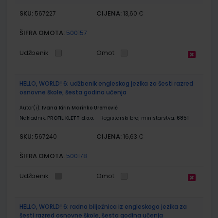
SKU:
CIJENA:
567227
13,60 €
ŠIFRA OMOTA:
500157
Udžbenik
Omot
HELLO, WORLD! 6; udžbenik engleskog jezika za šesti razred
osnovne škole, šesta godina učenja
Autor(i):
Ivana Kirin Marinko Uremović
Nakladnik:
PROFIL KLETT d.o.o.
Registarski broj ministarstva:
6851
SKU:
CIJENA:
567240
16,63 €
ŠIFRA OMOTA:
500178
Udžbenik
Omot
HELLO, WORLD! 6; radna bilježnica iz engleskoga jezika za
šesti razred osnovne škole, šesta godina učenja