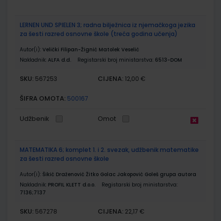
LERNEN UND SPIELEN 3; radna bilježnica iz njemačkoga jezika
za šesti razred osnovne škole (treća godina učenja)
Autor(i):
Velički Filipan-Žignić Matolek Veselić
Nakladnik:
ALFA d.d.
Registarski broj ministarstva:
6513-DOM
SKU:
CIJENA:
567253
12,00 €
ŠIFRA OMOTA:
500167
Udžbenik
Omot
MATEMATIKA 6; komplet 1. i 2. svezak, udžbenik matematike
za šesti razred osnovne škole
Autor(i):
Šikić Draženović Žitko Golac Jakopović Goleš grupa autora
Nakladnik:
PROFIL KLETT d.o.o.
Registarski broj ministarstva:
7136;7137
SKU:
CIJENA:
567278
22,17 €