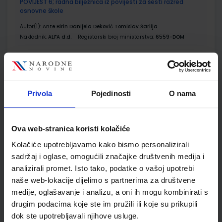
POVIJEST 6; radna bilježnica iz povijesti za šesti razred
osnovne škole
Autor(i):
Ante Birin Danijela Deković Tomislav Šarlija
Nakladnik:
ALFA d.d.
Registarski broj ministarstva:
6559-DOM
SKU:
CIJENA:
567306
12,00 €
ŠIFRA OMOTA:
500167
Privola
Pojedinosti
O nama
Udžbenik
Omot
SVIJET GLAZBE 6; udžbenik iz glazbene kulture za šesti
Ova web-stranica koristi kolačiće
razred osnovne škole
Kolačiće upotrebljavamo kako bismo personalizirali
Autor(i):
Nikola Sebastian Jambrošić Ana Ostojić Nevenka Raguž
sadržaj i oglase, omogućili značajke društvenih medija i
Nakladnik:
ALFA d.d.
Registarski broj ministarstva:
6575
analizirali promet. Isto tako, podatke o vašoj upotrebi
naše web-lokacije dijelimo s partnerima za društvene
SKU:
CIJENA:
567312
5,54 €
medije, oglašavanje i analizu, a oni ih mogu kombinirati s
ŠIFRA OMOTA:
500160
drugim podacima koje ste im pružili ili koje su prikupili
dok ste upotrebljavali njihove usluge.
Udžbenik
Omot