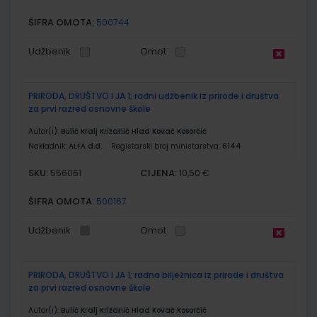
ŠIFRA OMOTA:
500744
Udžbenik
Omot
PRIRODA, DRUŠTVO I JA 1; radni udžbenik iz prirode i društva
za prvi razred osnovne škole
Autor(i):
Bulić Kralj Križanić Hlad Kovač Kosorčić
Nakladnik:
ALFA d.d.
Registarski broj ministarstva:
6144
SKU:
CIJENA:
556061
10,50 €
ŠIFRA OMOTA:
500167
Udžbenik
Omot
PRIRODA, DRUŠTVO I JA 1; radna bilježnica iz prirode i društva
za prvi razred osnovne škole
Autor(i):
Bulić Kralj Križanić Hlad Kovač Kosorčić