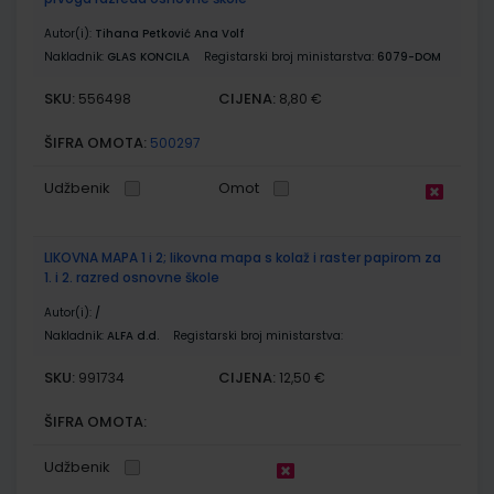
Autor(i):
Tihana Petković Ana Volf
Nakladnik:
GLAS KONCILA
Registarski broj ministarstva:
6079-DOM
SKU:
CIJENA:
556498
8,80 €
ŠIFRA OMOTA:
500297
Udžbenik
Omot
LIKOVNA MAPA 1 i 2; likovna mapa s kolaž i raster papirom za
1. i 2. razred osnovne škole
Autor(i):
/
Nakladnik:
ALFA d.d.
Registarski broj ministarstva:
SKU:
CIJENA:
991734
12,50 €
ŠIFRA OMOTA:
Udžbenik