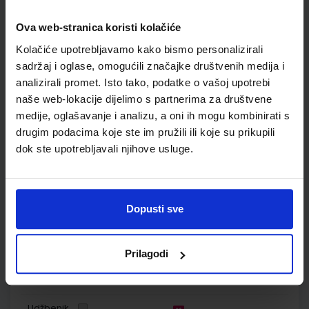
OTKRIVAMO MATEMATIKU 1; listići za dodatnu nastavu u
prvom razredu za osnovnu školu
Ova web-stranica koristi kolačiće
Autor(i):
Dubravka Glasnović Gracin Gabriela Žokalj Tanja Soucie
Kolačiće upotrebljavamo kako bismo personalizirali
Nakladnik:
ALFA d.d.
Registarski broj ministarstva:
6103-DOM
sadržaj i oglase, omogućili značajke društvenih medija i
SKU:
CIJENA:
556500
9,00 €
analizirali promet. Isto tako, podatke o vašoj upotrebi
naše web-lokacije dijelimo s partnerima za društvene
ŠIFRA OMOTA:
medije, oglašavanje i analizu, a oni ih mogu kombinirati s
drugim podacima koje ste im pružili ili koje su prikupili
Udžbenik
dok ste upotrebljavali njihove usluge.
OTKRIVAMO MATEMATIKU 1; listići za integriranu nastavu u
prvom razredu za osnovnu školu
Dopusti sve
Autor(i):
Dubravka Glasnović Gracin Gabriela Žokalj Tanja Soucie
Nakladnik:
ALFA d.d.
Registarski broj ministarstva:
6103-DOM2
SKU:
CIJENA:
556501
9,00 €
Prilagodi
ŠIFRA OMOTA:
Udžbenik