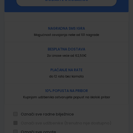
NAGRADNA SMS IGRA
Mogućnost osvajanja neke od 101 nagrade
BESPLATNA DOSTAVA
Za iznose veće od 62,50€
PLAĆANJE NA RATE
do 12 rata bez kamata
10% POPUSTA NA PRIBOR
Kupnjom udžbenika ostvarujete popust na školski pribor
Označi sve radne bilježnice
Označi sve udžbenike (trenutno nije dostupno)
Označi sve omote