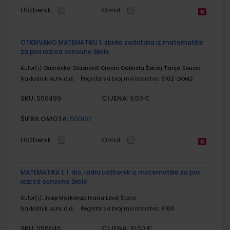
Udžbenik
Omot
OTKRIVAMO MATEMATIKU 1; zbirka zadataka iz matematike
za prvi razred osnovne škole
Autor(i):
Dubravka Glasnović Gracin Gabriela Žokalj Tanja Soucie
Nakladnik:
ALFA d.d.
Registarski broj ministarstva:
6102-DOM2
SKU:
CIJENA:
556499
9,50 €
ŠIFRA OMOTA:
500167
Udžbenik
Omot
MATEMATIKA 1; 1. dio, radni udžbenik iz matematike za prvi
razred osnovne škole
Autor(i):
Josip Markovac Ivana Lović Štenc
Nakladnik:
ALFA d.d.
Registarski broj ministarstva:
6100
SKU:
CIJENA:
556045
10,50 €