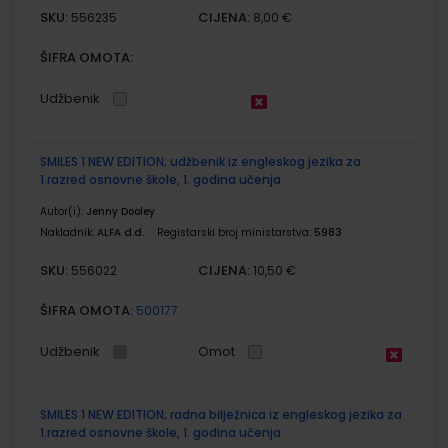
SKU:
CIJENA:
556235
8,00 €
ŠIFRA OMOTA:
Udžbenik
SMILES 1 NEW EDITION; udžbenik iz engleskog jezika za
1.razred osnovne škole, 1. godina učenja
Autor(i):
Jenny Dooley
Nakladnik:
ALFA d.d.
Registarski broj ministarstva:
5983
SKU:
CIJENA:
556022
10,50 €
ŠIFRA OMOTA:
500177
Udžbenik
Omot
SMILES 1 NEW EDITION; radna bilježnica iz engleskog jezika za
1.razred osnovne škole, 1. godina učenja