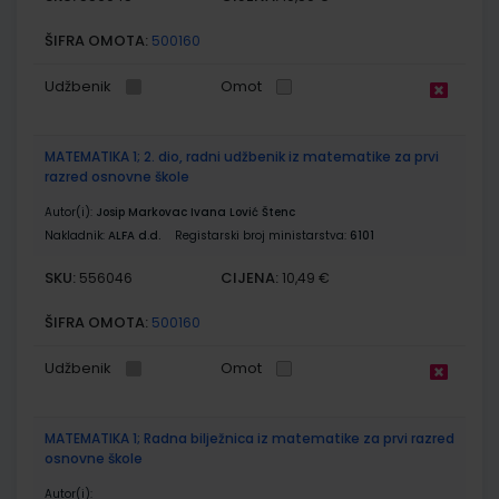
ŠIFRA OMOTA:
500160
Udžbenik
Omot
MATEMATIKA 1; 2. dio, radni udžbenik iz matematike za prvi
razred osnovne škole
Autor(i):
Josip Markovac Ivana Lović Štenc
Nakladnik:
ALFA d.d.
Registarski broj ministarstva:
6101
SKU:
CIJENA:
556046
10,49 €
ŠIFRA OMOTA:
500160
Udžbenik
Omot
MATEMATIKA 1; Radna bilježnica iz matematike za prvi razred
osnovne škole
Autor(i):