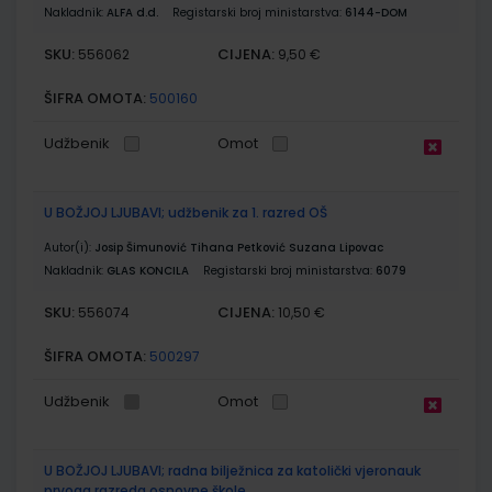
Nakladnik:
ALFA d.d.
Registarski broj ministarstva:
6144-DOM
SKU:
CIJENA:
556062
9,50 €
ŠIFRA OMOTA:
500160
Udžbenik
Omot
U BOŽJOJ LJUBAVI; udžbenik za 1. razred OŠ
Autor(i):
Josip Šimunović Tihana Petković Suzana Lipovac
Nakladnik:
GLAS KONCILA
Registarski broj ministarstva:
6079
SKU:
CIJENA:
556074
10,50 €
ŠIFRA OMOTA:
500297
Udžbenik
Omot
U BOŽJOJ LJUBAVI; radna bilježnica za katolički vjeronauk
prvoga razreda osnovne škole