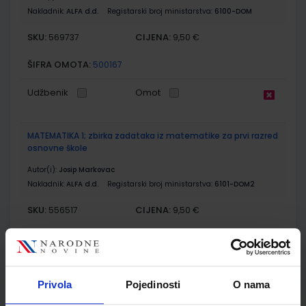
Nakladnik:
ALFA d.d.
Registarski broj ministarstva:
6100-DOM
SKU:
CIJENA:
569737
9,50 €
ŠIFRA OMOTA:
500167
Udžbenik
Omot
MATEMATIKA 1; zbirka zadataka iz matematike za prvi razred
osnovne škole
Autor(i):
Josip Markovac
Nakladnik:
ALFA d.d.
Registarski broj ministarstva:
6101-DOM2
SKU:
CIJENA:
556517
9,50 €
ŠIFRA OMOTA:
500160
Udžbenik
Omot
Privola
Pojedinosti
O nama