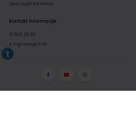
Opći uvjeti korištenja
Kontakt informacije
01 650 28 80
e-trgovina@nn.hr
© Narodne novine d.d. 2008-