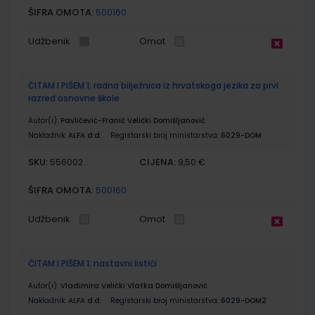
ŠIFRA OMOTA:
500160
Udžbenik
Omot
ČITAM I PIŠEM 1; radna bilježnica iz hrvatskoga jezika za prvi
razred osnovne škole
Autor(i):
Pavličević-Franić Velički Domišljanović
Nakladnik:
ALFA d.d.
Registarski broj ministarstva:
6029-DOM
SKU:
CIJENA:
556002
9,50 €
ŠIFRA OMOTA:
500160
Udžbenik
Omot
ČITAM I PIŠEM 1; nastavni listići
Autor(i):
Vladimira Velički Vlatka Domišljanović
Nakladnik:
ALFA d.d.
Registarski broj ministarstva:
6029-DOM2