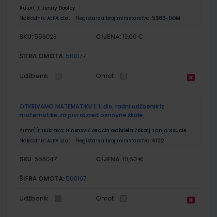
Autor(i):
Jenny Dooley
Nakladnik:
ALFA d.d.
Registarski broj ministarstva:
5983-DOM
SKU:
CIJENA:
556023
12,00 €
ŠIFRA OMOTA:
500177
Udžbenik
Omot
OTKRIVAMO MATEMATIKU 1; 1. dio, radni udžbenik iz
matematike za prvi razred osnovne škole
Autor(i):
Dubraka Glasnović Gracin Gabriela Žokalj Tanja Soucie
Nakladnik:
ALFA d.d.
Registarski broj ministarstva:
6102
SKU:
CIJENA:
556047
10,50 €
ŠIFRA OMOTA:
500167
Udžbenik
Omot