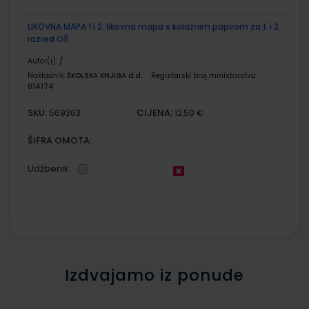
LIKOVNA MAPA 1 i 2; likovna mapa s kolažnim papirom za 1. i 2.
razred OŠ
Autor(i):
/
Nakladnik:
ŠKOLSKA KNJIGA d.d.
Registarski broj ministarstva:
014174
SKU:
CIJENA:
569363
12,50 €
ŠIFRA OMOTA:
Udžbenik
Izdvajamo iz ponude