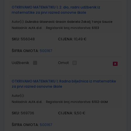
OTKRIVAMO MATEMATIKU 1; 2. dio, radni udžbenik iz
matematike za prvi razred osnovne škole
Autor(i):
Dubraka Glasnović Gracin Gabriela Žokalj Tanja Soucie
Nakladnik:
ALFA d.d.
Registarski broj ministarstva:
6103
SKU:
CIJENA:
556048
10,49 €
ŠIFRA OMOTA:
500167
Udžbenik
Omot
OTKRIVAMO MATEMATIKU 1; Radna bilježnica iz matematike
za prvi razred osnovne škole
Autor(i):
Nakladnik:
ALFA d.d.
Registarski broj ministarstva:
6102-DOM
SKU:
CIJENA:
569736
9,50 €
ŠIFRA OMOTA:
500167