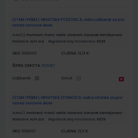
Grupirani
ČITAM I PIŠEM 1, HRVATSKA POČETNICA; radni udžbenik za prvi
proizvodi
razred osnovne škole
Autor(i):
Pavličević-Franić Velički Aladrović Slovaček Domišljanović
Nakladnik:
ALFA d.d.
Registarski broj ministarstva:
6028
SKU:
CIJENA:
556000
13,13 €
ŠIFRA OMOTA:
500167
Udžbenik
Omot
ČITAM I PIŠEM 1, HRVATSKA ČITANČICA; radna čitanka za prvi
razred osnovne škole
Autor(i):
Pavličević-Franić Velički Aladrović Slovaček Domišljanović
Nakladnik:
ALFA d.d.
Registarski broj ministarstva:
6029
SKU:
CIJENA:
556001
13,11 €