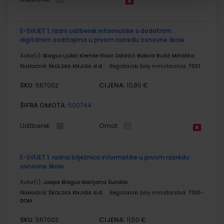
E-SVIJET 1; radni udžbenik informatike s dodatnim
digitalnim sadržajima u prvom razredu osnovne škole
Autor(i):
Blagus Ljubić Klemše Flisar Odorčić Bubica Ružić Mihočka
Nakladnik:
ŠKOLSKA KNJIGA d.d.
Registarski broj ministarstva:
7001
SKU:
CIJENA:
567002
10,80 €
ŠIFRA OMOTA:
500744
Udžbenik
Omot
E-SVIJET 1; radna bilježnica informatike u prvom razredu
osnovne škole
Autor(i):
Josipa Blagus Marijana Šundov
Nakladnik:
ŠKOLSKA KNJIGA d.d.
Registarski broj ministarstva:
7001-
DOM
SKU:
CIJENA:
567003
11,50 €