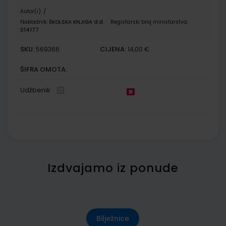
Autor(i):
/
Nakladnik:
ŠKOLSKA KNJIGA d.d.
Registarski broj ministarstva:
014177
SKU:
CIJENA:
569366
14,00 €
ŠIFRA OMOTA:
Udžbenik
Izdvajamo iz ponude
Bilježnice