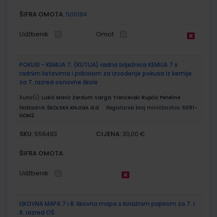
ŠIFRA OMOTA:
500184
Udžbenik
Omot
POKUSI - KEMIJA 7; (KUTIJA) radna bilježnica KEMIJA 7 s
radnim listovima i priborom za izvođenje pokusa iz kemije
za 7. razred osnovne škole
Autor(i):
Lukić Marić Zerdum Varga Trenčevski Rupčić Peteline
Nakladnik:
ŠKOLSKA KNJIGA d.d.
Registarski broj ministarstva:
6091-
DOM2
SKU:
CIJENA:
556483
30,00 €
ŠIFRA OMOTA:
Udžbenik
LIKOVNA MAPA 7 i 8; likovna mapa s kolažnim papirom za 7. i
8. razred OŠ