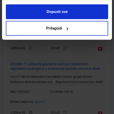
osnovne škole
Dopusti sve
Autor(i):
Birin A.Finek D.Finek Holjevac Katušić Šarlija
Nakladnik:
ALFA d.d.
Registarski broj ministarstva:
6561-DOM
SKU:
CIJENA:
567418
12,00 €
Prilagodi
ŠIFRA OMOTA:
500167
Udžbenik
Omot
ALLEGRO 7; udžbenik glazbene kulture s dodatnim
digitalnim sadržajima u sedmome razredu osnovne škole
Autor(i):
Banov Brđanović Frančišković Ivančić grupa autora
Nakladnik:
ŠKOLSKA KNJIGA d.d.
Registarski broj ministarstva:
6982
SKU:
CIJENA:
567426
6,51 €
ŠIFRA OMOTA:
500177
Udžbenik
Omot