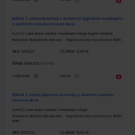
KEMIJA 7; udžbenik kemije s dodatnim digitalnim sadržajima
u sedmom razredu osnovne škole
Autor(i):
Lukić Marić Zerdun Trenčevska Varga Rupčić Petelinc
Nakladnik:
ŠKOLSKA KNJIGA d.d.
Registarski broj ministarstva:
6091
SKU:
CIJENA:
556221
12,66 €
ŠIFRA OMOTA:
500163
Udžbenik
Omot
KEMIJA 7; radna bilježnica za kemiju u sedmom razredu
osnovne škole
Autor(i):
Lukić Marić Zerdun Trenčevska Varga
Nakladnik:
ŠKOLSKA KNJIGA d.d.
Registarski broj ministarstva:
6091-
DOM
SKU:
CIJENA:
556222
13,60 €