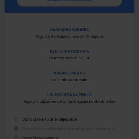
NAGRADNA SMS IGRA
Mogućnost osvajanja neke od 101 nagrade
BESPLATNA DOSTAVA
Za iznose veće od 62,50€
PLAĆANJE NA RATE
do 12 rata bez kamata
10% POPUSTA NA PRIBOR
Kupnjom udžbenika ostvarujete popust na školski pribor
Označi sve radne bilježnice
Označi sve udžbenike (trenutno nije dostupno)
Označi sve omote