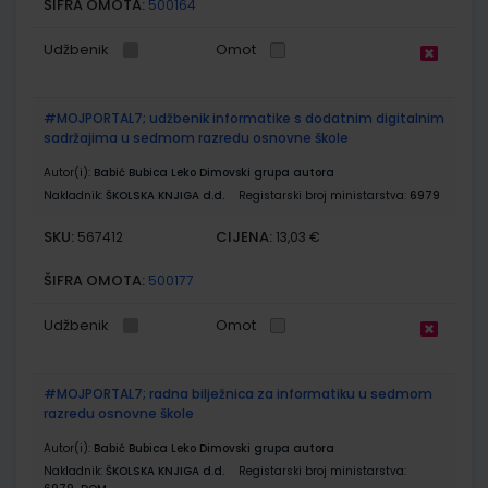
ŠIFRA OMOTA:
500164
Udžbenik
Omot
#MOJPORTAL7; udžbenik informatike s dodatnim digitalnim
sadržajima u sedmom razredu osnovne škole
Autor(i):
Babić Bubica Leko Dimovski grupa autora
Nakladnik:
ŠKOLSKA KNJIGA d.d.
Registarski broj ministarstva:
6979
SKU:
CIJENA:
567412
13,03 €
ŠIFRA OMOTA:
500177
Udžbenik
Omot
#MOJPORTAL7; radna bilježnica za informatiku u sedmom
razredu osnovne škole
Autor(i):
Babić Bubica Leko Dimovski grupa autora
Nakladnik:
ŠKOLSKA KNJIGA d.d.
Registarski broj ministarstva: