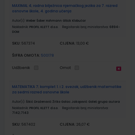
MAXIMAL 4; radna bilježnica njemačkog jezika za 7. razred
osnovne škole, 4. godina učenja
Autor(i):
Weber Šober Hohmann Glšck Klobučar
Nakladnik:
PROFIL KLETT d.o.o.
Registarski broj ministarstva:
6894-
DOM
SKU:
CIJENA:
567374
13,00 €
ŠIFRA OMOTA:
500178
Udžbenik
Omot
MATEMATIKA 7; komplet 1. i 2. svezak, udžbenik matematike
za sedmi razred osnovne škole
Autor(i):
Šikić Draženović Žitko Golac Jakopović Goleš grupa autora
Nakladnik:
PROFIL KLETT d.o.o.
Registarski broj ministarstva:
7142;7143
SKU:
CIJENA:
567402
26,07 €