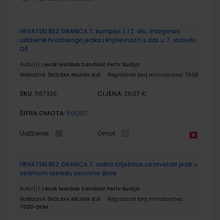
Grupirani
HRVATSKI BEZ GRANICA 7; komplet 1. i 2. dio, integrirani
proizvodi
udžbenik hrvatskoga jezika i književnosti s dds u 7. razredu
OŠ
Autor(i):
Levak Močibob Sandalić Pettv Budija
Nakladnik:
ŠKOLSKA KNJIGA d.d.
Registarski broj ministarstva:
7030
SKU:
CIJENA:
567336
26,07 €
ŠIFRA OMOTA:
500157
Udžbenik
Omot
HRVATSKI BEZ GRANICA 7; radna bilježnica za hrvatski jezik u
sedmom razredu osnovne škole
Autor(i):
Levak Močibob Sandalić Pettv Budija
Nakladnik:
ŠKOLSKA KNJIGA d.d.
Registarski broj ministarstva:
7030-DOM