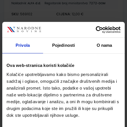
Nakladnik:
ALFA d.d.
Registarski broj ministarstva:
7272-DOM
SKU:
CIJENA:
569102
12,00 €
ŠIFRA OMOTA:
500167
Udžbenik
Omot
Privola
Pojedinosti
O nama
POVIJEST 7; udžbenik iz povijesti za sedmi razred osnovne
škole
Ova web-stranica koristi kolačiće
Autor(i):
Holjevac Katušić D.Finek A.Finek Birin Šarlija
Kolačiće upotrebljavamo kako bismo personalizirali
Nakladnik:
ALFA d.d.
Registarski broj ministarstva:
6561
sadržaj i oglase, omogućili značajke društvenih medija i
SKU:
CIJENA:
567417
13,03 €
analizirali promet. Isto tako, podatke o vašoj upotrebi
naše web-lokacije dijelimo s partnerima za društvene
ŠIFRA OMOTA:
500179
medije, oglašavanje i analizu, a oni ih mogu kombinirati s
drugim podacima koje ste im pružili ili koje su prikupili
Udžbenik
Omot
dok ste upotrebljavali njihove usluge.
POVIJEST 7; radna bilježnica iz povijesti za sedmi razred