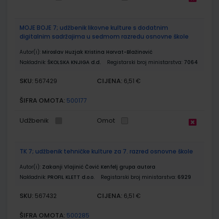
MOJE BOJE 7; udžbenik likovne kulture s dodatnim
digitalnim sadržajima u sedmom razredu osnovne škole
Autor(i):
Miroslav Huzjak Kristina Horvat-Blažinović
Nakladnik:
ŠKOLSKA KNJIGA d.d.
Registarski broj ministarstva:
7064
SKU:
CIJENA:
567429
6,51 €
ŠIFRA OMOTA:
500177
Udžbenik
Omot
TK 7; udžbenik tehničke kulture za 7. razred osnovne škole
Autor(i):
Zakanji Vlajinić Čović Kenfelj grupa autora
Nakladnik:
PROFIL KLETT d.o.o.
Registarski broj ministarstva:
6929
SKU:
CIJENA:
567432
6,51 €
ŠIFRA OMOTA:
500285