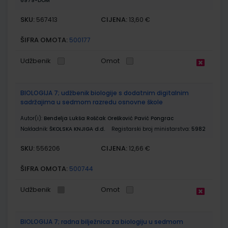
6979-DOM
SKU:
CIJENA:
567413
13,60 €
ŠIFRA OMOTA:
500177
Udžbenik
Omot
BIOLOGIJA 7; udžbenik biologije s dodatnim digitalnim
sadržajima u sedmom razredu osnovne škole
Autor(i):
Bendelja Lukša Roščak Orešković Pavić Pongrac
Nakladnik:
ŠKOLSKA KNJIGA d.d.
Registarski broj ministarstva:
5982
SKU:
CIJENA:
556206
12,66 €
ŠIFRA OMOTA:
500744
Udžbenik
Omot
BIOLOGIJA 7; radna bilježnica za biologiju u sedmom