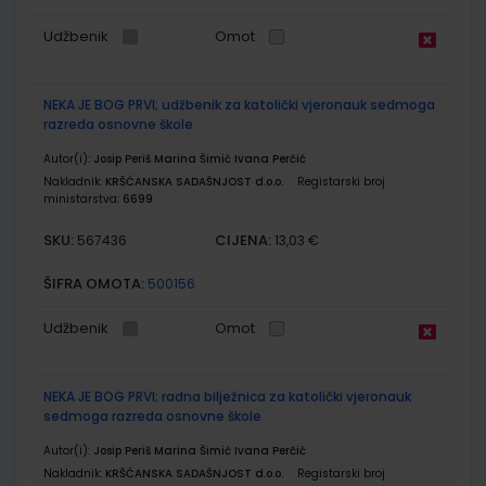
Udžbenik
Omot
NEKA JE BOG PRVI; udžbenik za katolički vjeronauk sedmoga
razreda osnovne škole
Autor(i):
Josip Periš Marina Šimić Ivana Perčić
Nakladnik:
KRŠĆANSKA SADAŠNJOST d.o.o.
Registarski broj
ministarstva:
6699
SKU:
CIJENA:
567436
13,03 €
ŠIFRA OMOTA:
500156
Udžbenik
Omot
NEKA JE BOG PRVI; radna bilježnica za katolički vjeronauk
sedmoga razreda osnovne škole
Autor(i):
Josip Periš Marina Šimić Ivana Perčić
Nakladnik:
KRŠĆANSKA SADAŠNJOST d.o.o.
Registarski broj