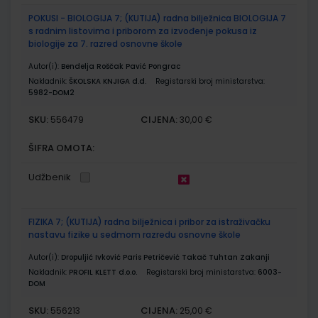
POKUSI - BIOLOGIJA 7; (KUTIJA) radna bilježnica BIOLOGIJA 7
s radnim listovima i priborom za izvođenje pokusa iz
biologije za 7. razred osnovne škole
Autor(i):
Bendelja Roščak Pavić Pongrac
Nakladnik:
ŠKOLSKA KNJIGA d.d.
Registarski broj ministarstva:
5982-DOM2
SKU:
CIJENA:
556479
30,00 €
ŠIFRA OMOTA:
Udžbenik
FIZIKA 7; (KUTIJA) radna bilježnica i pribor za istraživačku
nastavu fizike u sedmom razredu osnovne škole
Autor(i):
Dropuljić Ivković Paris Petričević Takač Tuhtan Zakanji
Nakladnik:
PROFIL KLETT d.o.o.
Registarski broj ministarstva:
6003-
DOM
SKU:
CIJENA:
556213
25,00 €