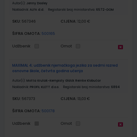
Autor(i):
Jenny Dooley
Nakladnik:
ALFA d.d.
Registarski broj ministarstva:
6572-DOM
SKU:
CIJENA:
567346
12,00 €
ŠIFRA OMOTA:
500165
Udžbenik
Omot
MAXIMAL 4; udžbenik njemačkoga jezika za sedmi razred
osnovne škole, četvrta godina učenja
Autor(i):
Motta Krulak-Kempisty Glđck Reinke Klobučar
Nakladnik:
PROFIL KLETT d.o.o.
Registarski broj ministarstva:
6894
SKU:
CIJENA:
567373
13,03 €
ŠIFRA OMOTA:
500178
Udžbenik
Omot