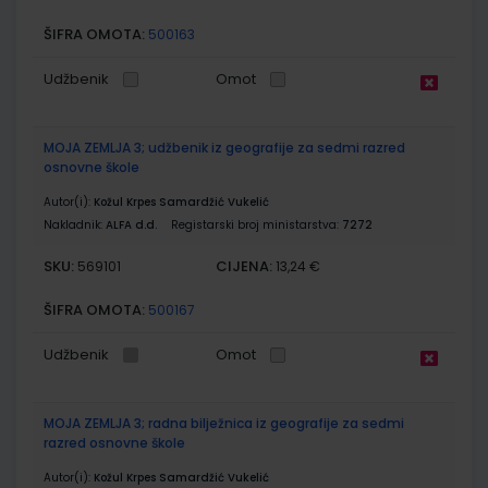
ŠIFRA OMOTA:
500163
Udžbenik
Omot
MOJA ZEMLJA 3; udžbenik iz geografije za sedmi razred
osnovne škole
Autor(i):
Kožul Krpes Samardžić Vukelić
Nakladnik:
ALFA d.d.
Registarski broj ministarstva:
7272
SKU:
CIJENA:
569101
13,24 €
ŠIFRA OMOTA:
500167
Udžbenik
Omot
MOJA ZEMLJA 3; radna bilježnica iz geografije za sedmi
razred osnovne škole
Autor(i):
Kožul Krpes Samardžić Vukelić