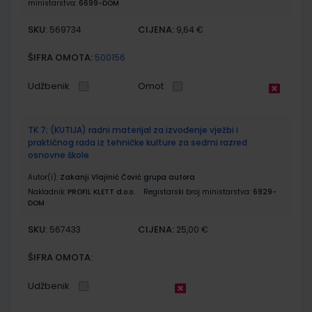
ministarstva:
6699-DOM
SKU:
CIJENA:
569734
9,64 €
ŠIFRA OMOTA:
500156
Udžbenik
Omot
TK 7; (KUTIJA) radni materijal za izvođenje vježbi i
praktičnog rada iz tehničke kulture za sedmi razred
osnovne škole
Autor(i):
Zakanji Vlajinić Čović grupa autora
Nakladnik:
PROFIL KLETT d.o.o.
Registarski broj ministarstva:
6929-
DOM
SKU:
CIJENA:
567433
25,00 €
ŠIFRA OMOTA:
Udžbenik