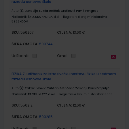
razredu osnovne škole
Autor(i):
Bendelja Lukša Roščak Orešković Pavić Pongrac
Nakladnik:
ŠKOLSKA KNJIGA d.d.
Registarski broj ministarstva:
5982-DOM
SKU:
CIJENA:
556207
13,60 €
ŠIFRA OMOTA:
500744
Udžbenik
Omot
FIZIKA 7; udžbenik za istrazivačku nastavu fizike u sedmom
razredu osnovne škole
Autor(i):
Takač Ivković Tuhtan Petričević Zakanji Paris Dropuljić
Nakladnik:
PROFIL KLETT d.o.o.
Registarski broj ministarstva:
6003
SKU:
CIJENA:
556212
12,66 €
ŠIFRA OMOTA:
500285
Udžbenik
Omot