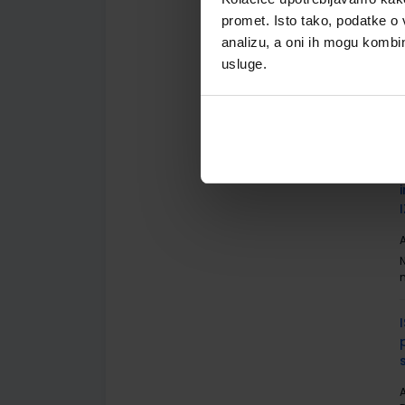
promet. Isto tako, podatke o 
analizu, a oni ih mogu kombini
usluge.
A
A
A