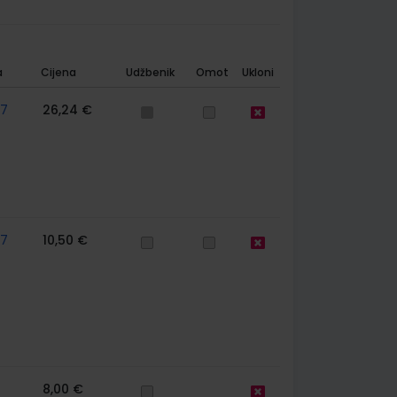
a
Cijena
Udžbenik
Omot
Ukloni
57
26,24 €
57
10,50 €
8,00 €