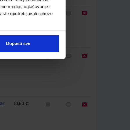
ene medije, oglašavanje i
61
10,80 €
k ste upotrebljavali njihove
Dopusti sve
59
14,16 €
39
10,50 €