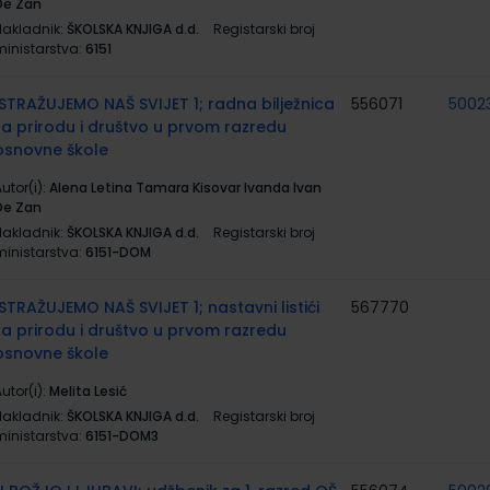
De Zan
Nakladnik:
ŠKOLSKA KNJIGA d.d.
Registarski broj
ministarstva:
6151
ISTRAŽUJEMO NAŠ SVIJET 1; radna bilježnica
556071
5002
za prirodu i društvo u prvom razredu
osnovne škole
utor(i):
Alena Letina Tamara Kisovar Ivanda Ivan
De Zan
Nakladnik:
ŠKOLSKA KNJIGA d.d.
Registarski broj
ministarstva:
6151-DOM
ISTRAŽUJEMO NAŠ SVIJET 1; nastavni listići
567770
za prirodu i društvo u prvom razredu
osnovne škole
utor(i):
Melita Lesić
Nakladnik:
ŠKOLSKA KNJIGA d.d.
Registarski broj
ministarstva:
6151-DOM3