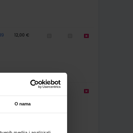
39
12,00 €
9,50 €
O nama
enih medija i analizirali