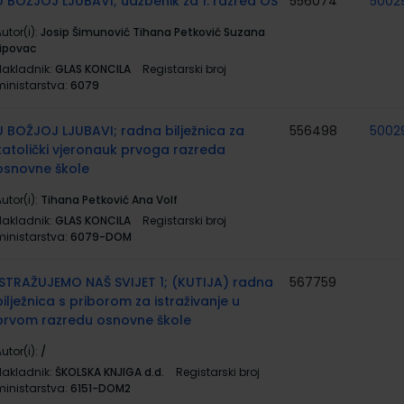
U BOŽJOJ LJUBAVI; udžbenik za 1. razred OŠ
556074
5002
utor(i):
Josip Šimunović Tihana Petković Suzana
Lipovac
Nakladnik:
GLAS KONCILA
Registarski broj
ministarstva:
6079
U BOŽJOJ LJUBAVI; radna bilježnica za
556498
5002
katolički vjeronauk prvoga razreda
osnovne škole
utor(i):
Tihana Petković Ana Volf
Nakladnik:
GLAS KONCILA
Registarski broj
ministarstva:
6079-DOM
ISTRAŽUJEMO NAŠ SVIJET 1; (KUTIJA) radna
567759
bilježnica s priborom za istraživanje u
prvom razredu osnovne škole
utor(i):
/
Nakladnik:
ŠKOLSKA KNJIGA d.d.
Registarski broj
ministarstva:
6151-DOM2