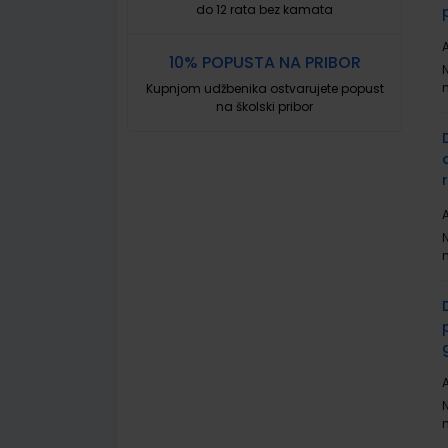
do 12 rata bez kamata
A
10% POPUSTA NA PRIBOR
Kupnjom udžbenika ostvarujete popust
na školski pribor
A
A