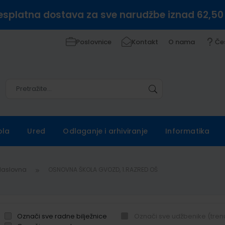
esplatna dostava za sve narudžbe iznad 62,50
Poslovnice
Kontakt
O nama
Če
Pretražite
Pretražite
ola
Ured
Odlaganje i arhiviranje
Informatika
Naslovna
OSNOVNA ŠKOLA GVOZD, 1.RAZRED OŠ
Označi sve radne bilježnice
Označi sve udžbenike (tren