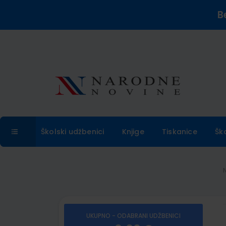
B
Školski udžbenici
Knjige
Tiskanice
Šk
UKUPNO - ODABRANI UDŽBENICI