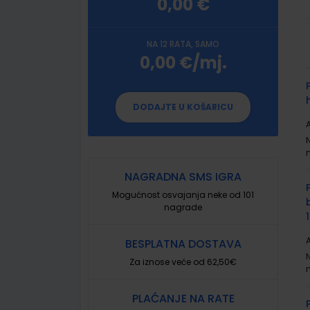
0,00 €
NA 12 RATA, SAMO
0,00 €/mj.
G
p
DODAJTE U KOŠARICU
A
NAGRADNA SMS IGRA
Mogućnost osvajanja neke od 101
nagrade
A
BESPLATNA DOSTAVA
Za iznose veće od 62,50€
PLAĆANJE NA RATE