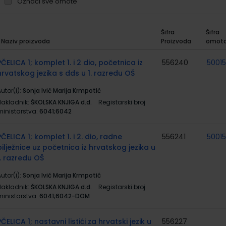
Označi sve omote
Šifra
Šifra
Naziv proizvoda
Proizvoda
omot
rupirani
roizvodi
PČELICA 1; komplet 1. i 2 dio, početnica iz
556240
5001
hrvatskog jezika s dds u 1. razredu OŠ
utor(i):
Sonja Ivić Marija Krmpotić
Nakladnik:
ŠKOLSKA KNJIGA d.d.
Registarski broj
ministarstva:
6041;6042
PČELICA 1; komplet 1. i 2. dio, radne
556241
5001
bilježnice uz početnica iz hrvatskog jezika u
1. razredu OŠ
utor(i):
Sonja Ivić Marija Krmpotić
Nakladnik:
ŠKOLSKA KNJIGA d.d.
Registarski broj
ministarstva:
6041;6042-DOM
PČELICA 1; nastavni listići za hrvatski jezik u
556227