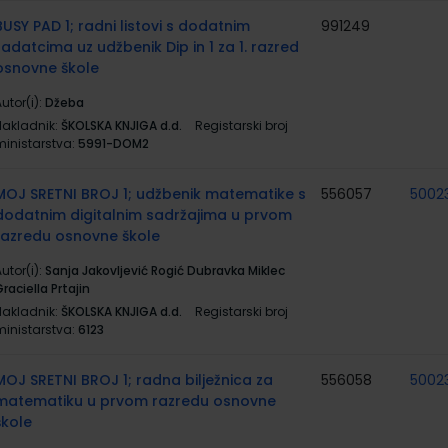
BUSY PAD 1; radni listovi s dodatnim
991249
zadatcima uz udžbenik Dip in 1 za 1. razred
osnovne škole
utor(i):
Džeba
Nakladnik:
ŠKOLSKA KNJIGA d.d.
Registarski broj
ministarstva:
5991-DOM2
MOJ SRETNI BROJ 1; udžbenik matematike s
556057
5002
dodatnim digitalnim sadržajima u prvom
razredu osnovne škole
utor(i):
Sanja Jakovljević Rogić Dubravka Miklec
raciella Prtajin
Nakladnik:
ŠKOLSKA KNJIGA d.d.
Registarski broj
ministarstva:
6123
MOJ SRETNI BROJ 1; radna bilježnica za
556058
5002
matematiku u prvom razredu osnovne
škole