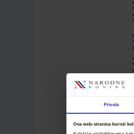
A
G
A
G
Privola
A
G
Ova web-stranica koristi kol
Kolačiće upotrebljavamo kako 