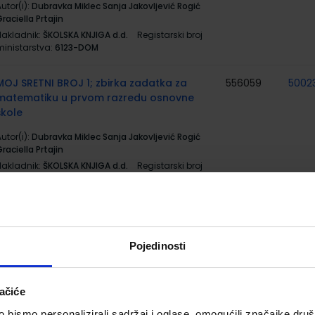
utor(i):
Dubravka Miklec Sanja Jakovljević Rogić
raciella Prtajin
Nakladnik:
ŠKOLSKA KNJIGA d.d.
Registarski broj
ministarstva:
6123-DOM
MOJ SRETNI BROJ 1; zbirka zadatka za
556059
5002
matematiku u prvom razredu osnovne
škole
utor(i):
Dubravka Miklec Sanja Jakovljević Rogić
raciella Prtajin
Nakladnik:
ŠKOLSKA KNJIGA d.d.
Registarski broj
ministarstva:
6123-DOM2
MOJ SRETNI BROJ 1; nastavni listići za
556519
matematiku u prvom razredu osnovne
škole
Pojedinosti
utor(i):
Sanja Jakovljević Rodić Dubravka Miklec
raciella Prtajin
ačiće
Nakladnik:
ŠKOLSKA KNJIGA d.d.
Registarski broj
ministarstva:
6123-DOM3
bismo personalizirali sadržaj i oglase, omogućili značajke društv