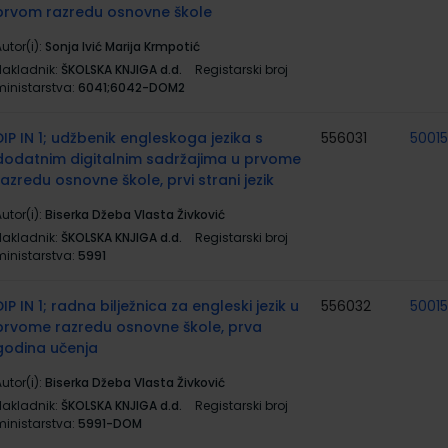
prvom razredu osnovne škole
utor(i):
Sonja Ivić Marija Krmpotić
Nakladnik:
ŠKOLSKA KNJIGA d.d.
Registarski broj
ministarstva:
6041;6042-DOM2
DIP IN 1; udžbenik engleskoga jezika s
556031
5001
dodatnim digitalnim sadržajima u prvome
razredu osnovne škole, prvi strani jezik
utor(i):
Biserka Džeba Vlasta Živković
Nakladnik:
ŠKOLSKA KNJIGA d.d.
Registarski broj
ministarstva:
5991
DIP IN 1; radna bilježnica za engleski jezik u
556032
5001
prvome razredu osnovne škole, prva
godina učenja
utor(i):
Biserka Džeba Vlasta Živković
Nakladnik:
ŠKOLSKA KNJIGA d.d.
Registarski broj
ministarstva:
5991-DOM