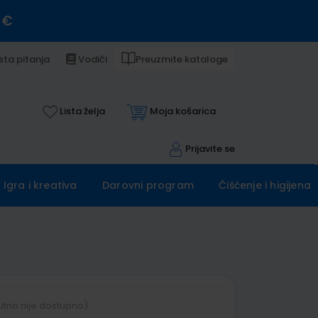
 €
sta pitanja
Vodiči
Preuzmite kataloge
Lista želja
Moja košarica
Prijavite se
Igra i kreativa
Darovni program
Čišćenje i higijena
utno nije dostupno)