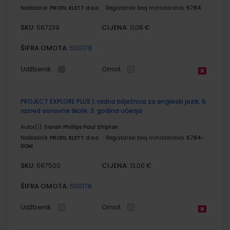
Nakladnik:
PROFIL KLETT d.o.o.
Registarski broj ministarstva:
6784
SKU:
CIJENA:
567239
11,08 €
ŠIFRA OMOTA:
500178
Udžbenik
Omot
PROJECT EXPLORE PLUS 1; radna bilježnica za engleski jezik, 6.
razred osnovne škole, 3. godina učenja
Autor(i):
Sarah Phillips Paul Shipton
Nakladnik:
PROFIL KLETT d.o.o.
Registarski broj ministarstva:
6784-
DOM
SKU:
CIJENA:
567500
13,00 €
ŠIFRA OMOTA:
500178
Udžbenik
Omot