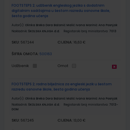
FOOTSTEPS 2; udžbenik engleskog jezika s dodatnim
digitalnim sadržajima u šestom razredu osnovne škole,
šesta godina učenja
Autor(i):
Olinka Breka Dora Božanić Malić Ivana Marinić Ana Posnjak
Nakladnik:
ŠKOLSKA KNJIGA d.d.
Registarski broj ministarstva:
7013
SKU:
CIJENA:
567244
16,63 €
ŠIFRA OMOTA:
500163
Udžbenik
Omot
FOOTSTEPS 2; radna bilježnica za engleski jezik u šestom
razredu osnovne škole, šesta godina učenja
Autor(i):
Olinka Breka Dora Božanić Malić Ivana Marinić Ana Posnjak
Nakladnik:
ŠKOLSKA KNJIGA d.d.
Registarski broj ministarstva:
7013-
DOM
SKU:
CIJENA:
567245
13,00 €