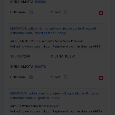
ŠIFRA OMOTA:
500163
Udžbenik
Omot
MAXIMAL 3; udžbenik njemačkoga jezika za šesti razred
osnovne škole, treća godina učenja
Autor(i):
Motta Krulak-Kempisty Brass Glđck Klobučar
Nakladnik:
PROFIL KLETT d.o.o.
Registarski broj ministarstva:
6893
SKU:
CIJENA:
567256
11,08 €
ŠIFRA OMOTA:
500178
Udžbenik
Omot
MAXIMAL 3; radna bilježnica njemačkog jezika za 6. razred
osnovne škole, 3. godina učenja
Autor(i):
Weber Šober Brass Klobučar
Nakladnik:
PROFIL KLETT d.o.o.
Registarski broj ministarstva:
6893-