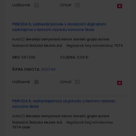
Udžbenik
Omot
PRIRODA 6; udžbenik prirode s dodatnim digitalnim
sadržajima u šestom razredu osnovne škole
Autor(i):
Bendelja Domjanović Horvat Garašić grupa autora
Nakladnik:
ŠKOLSKA KNJIGA d.d.
Registarski broj ministarstva:
7074
SKU:
CIJENA:
567296
11,08 €
ŠIFRA OMOTA:
500744
Udžbenik
Omot
PRIRODA 6; radna bilježnica za prirodu u šestom razredu
osnovne škole
Autor(i):
Bendelja Domjanović Horvat Garašić grupa autora
Nakladnik:
ŠKOLSKA KNJIGA d.d.
Registarski broj ministarstva:
7074-DOM