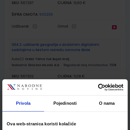
SKU:
CIJENA:
567297
13,60 €
ŠIFRA OMOTA:
500239
Udžbenik
Omot
GEA 2; udžbenik geografije s dodatnim digitalnim
sadržajima u šestom razredu osnovne škole
Autor(i):
Orešić Tišma Vuk Bujan Kralj
Nakladnik:
ŠKOLSKA KNJIGA d.d.
Registarski broj ministarstva:
7018
SKU:
CIJENA:
567302
11,08 €
ŠIFRA OMOTA:
500175
Udžbenik
Omot
Privola
Pojedinosti
O nama
GEA 2; radna bilježnica za geografiju u šestom razredu
osnovne škole
Ova web-stranica koristi kolačiće