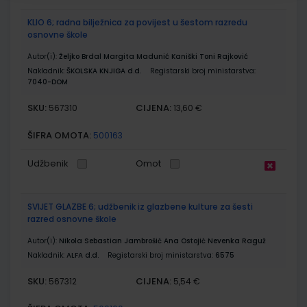
KLIO 6; radna bilježnica za povijest u šestom razredu
osnovne škole
Autor(i):
Željko Brdal Margita Madunić Kaniški Toni Rajković
Nakladnik:
ŠKOLSKA KNJIGA d.d.
Registarski broj ministarstva:
7040-DOM
SKU:
CIJENA:
567310
13,60 €
ŠIFRA OMOTA:
500163
Udžbenik
Omot
SVIJET GLAZBE 6; udžbenik iz glazbene kulture za šesti
razred osnovne škole
Autor(i):
Nikola Sebastian Jambrošić Ana Ostojić Nevenka Raguž
Nakladnik:
ALFA d.d.
Registarski broj ministarstva:
6575
SKU:
CIJENA:
567312
5,54 €