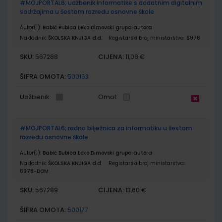
#MOJPORTAL6; udžbenik informatike s dodatnim digitalnim
sadržajima u šestom razredu osnovne škole
Autor(i):
Babić Bubica Leko Dimovski grupa autora
Nakladnik:
ŠKOLSKA KNJIGA d.d.
Registarski broj ministarstva:
6978
SKU:
CIJENA:
567288
11,08 €
ŠIFRA OMOTA:
500163
Udžbenik
Omot
#MOJPORTAL6; radna bilježnica za informatiku u šestom
razredu osnovne škole
Autor(i):
Babić Bubica Leko Dimovski grupa autora
Nakladnik:
ŠKOLSKA KNJIGA d.d.
Registarski broj ministarstva:
6978-DOM
SKU:
CIJENA:
567289
13,60 €
ŠIFRA OMOTA:
500177