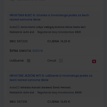
Grupirani
HRVATSKA RIJEČ 6; čitanka iz hrvatskoga jezika za šesti
proizvodi
razred osnovne škole
Autor(i):
Anita Katić Lidija Vešligaj Kristina Dilica Dalia Mirt
Nakladnik:
ALFA d.d.
Registarski broj ministarstva:
6501
SKU:
CIJENA:
567220
14,26 €
ŠIFRA OMOTA:
500179
Udžbenik
Omot
HRVATSKE JEZIČNE NITI 6; udžbenik iz hrvatskoga jezika za
šesti razred osnovne škole
Autor(i):
Miloloža Randić Đorđević Šimić Petrović
Nakladnik:
ALFA d.d.
Registarski broj ministarstva:
6500
SKU:
CIJENA:
567219
13,45 €