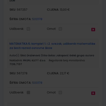
DOM
SKU:
CIJENA:
567257
13,00 €
ŠIFRA OMOTA:
500178
Udžbenik
Omot
MATEMATIKA 6; komplet 1. i 2. svezak, udžbenik matematike
za šesti razred osnovne škole
Autor(i):
Šikić Draženović Žitko Golac Jakopović Goleš grupa autora
Nakladnik:
PROFIL KLETT d.o.o.
Registarski broj ministarstva:
7136;7137
SKU:
CIJENA:
567278
22,17 €
ŠIFRA OMOTA:
500178
Udžbenik
Omot