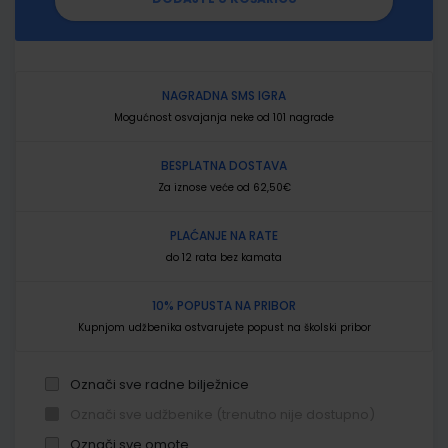
NAGRADNA SMS IGRA
Mogućnost osvajanja neke od 101 nagrade
BESPLATNA DOSTAVA
Za iznose veće od 62,50€
PLAĆANJE NA RATE
do 12 rata bez kamata
10% POPUSTA NA PRIBOR
Kupnjom udžbenika ostvarujete popust na školski pribor
Označi sve radne bilježnice
Označi sve udžbenike (trenutno nije dostupno)
Označi sve omote