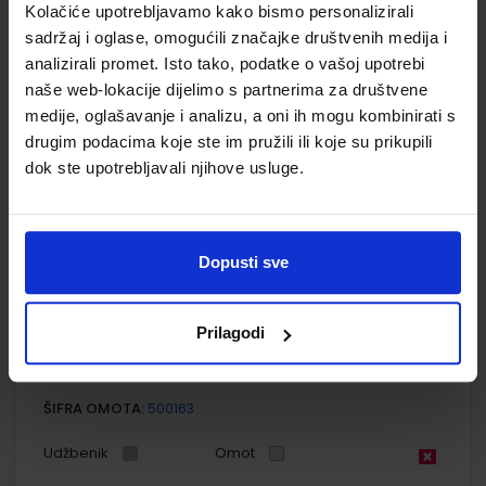
Autor(i):
Orešić Tišma Vuk Bujan Kralj
Kolačiće upotrebljavamo kako bismo personalizirali
Nakladnik:
ŠKOLSKA KNJIGA d.d.
Registarski broj ministarstva:
7018-
sadržaj i oglase, omogućili značajke društvenih medija i
DOM
analizirali promet. Isto tako, podatke o vašoj upotrebi
naše web-lokacije dijelimo s partnerima za društvene
SKU:
CIJENA:
567303
13,60 €
medije, oglašavanje i analizu, a oni ih mogu kombinirati s
ŠIFRA OMOTA:
500175
drugim podacima koje ste im pružili ili koje su prikupili
dok ste upotrebljavali njihove usluge.
Udžbenik
Omot
KLIO 6; udžbenik povijesti s dodatnim digitalnim sadržajima
Dopusti sve
u šestom razredu osnovne škole
Autor(i):
Željko Brdal Margita Madunić Kaniški Toni Rajković
Nakladnik:
ŠKOLSKA KNJIGA d.d.
Registarski broj ministarstva:
7040
Prilagodi
SKU:
CIJENA:
567309
11,08 €
ŠIFRA OMOTA:
500163
Udžbenik
Omot