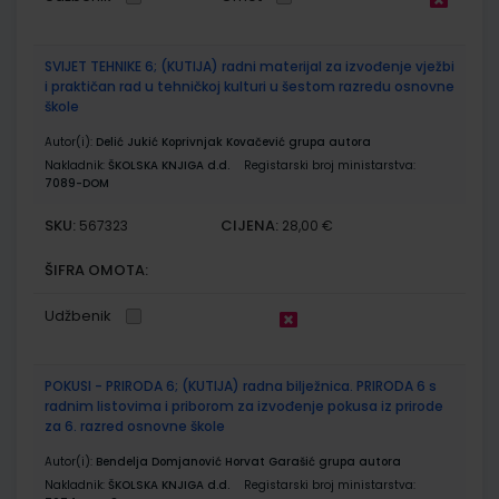
SVIJET TEHNIKE 6; (KUTIJA) radni materijal za izvođenje vježbi
i praktičan rad u tehničkoj kulturi u šestom razredu osnovne
škole
Autor(i):
Delić Jukić Koprivnjak Kovačević grupa autora
Nakladnik:
ŠKOLSKA KNJIGA d.d.
Registarski broj ministarstva:
7089-DOM
SKU:
CIJENA:
567323
28,00 €
ŠIFRA OMOTA:
Udžbenik
POKUSI - PRIRODA 6; (KUTIJA) radna bilježnica. PRIRODA 6 s
radnim listovima i priborom za izvođenje pokusa iz prirode
za 6. razred osnovne škole
Autor(i):
Bendelja Domjanović Horvat Garašić grupa autora
Nakladnik:
ŠKOLSKA KNJIGA d.d.
Registarski broj ministarstva: