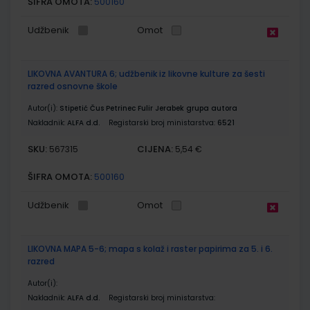
ŠIFRA OMOTA:
500160
Udžbenik
Omot
LIKOVNA AVANTURA 6; udžbenik iz likovne kulture za šesti
razred osnovne škole
Autor(i):
Stipetić Čus Petrinec Fulir Jerabek grupa autora
Nakladnik:
ALFA d.d.
Registarski broj ministarstva:
6521
SKU:
CIJENA:
567315
5,54 €
ŠIFRA OMOTA:
500160
Udžbenik
Omot
LIKOVNA MAPA 5-6; mapa s kolaž i raster papirima za 5. i 6.
razred
Autor(i):
Nakladnik:
ALFA d.d.
Registarski broj ministarstva: