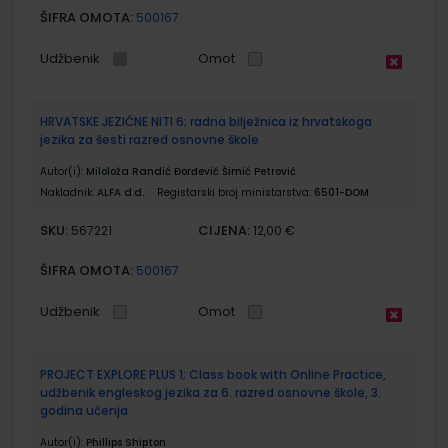
ŠIFRA OMOTA:
500167
Udžbenik
Omot
HRVATSKE JEZIČNE NITI 6; radna bilježnica iz hrvatskoga
jezika za šesti razred osnovne škole
Autor(i):
Miloloža Randić Đorđević Šimić Petrović
Nakladnik:
ALFA d.d.
Registarski broj ministarstva:
6501-DOM
SKU:
CIJENA:
567221
12,00 €
ŠIFRA OMOTA:
500167
Udžbenik
Omot
PROJECT EXPLORE PLUS 1; Class book with Online Practice,
udžbenik engleskog jezika za 6. razred osnovne škole, 3.
godina učenja
Autor(i):
Phillips Shipton