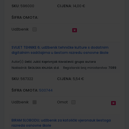
SKU:
CIJENA:
596000
14,00 €
ŠIFRA OMOTA:
Udžbenik
SVIJET TEHNIKE 6; udžbenik tehničke kulture s dodatnim
digitalnim sadržajima u šestom razredu osnovne škole
Autor(i):
Delić Jukić Koprivnjak Kovačević grupa autora
Nakladnik:
ŠKOLSKA KNJIGA d.d.
Registarski broj ministarstva:
7089
SKU:
CIJENA:
567322
5,54 €
ŠIFRA OMOTA:
500744
Udžbenik
Omot
BIRAM SLOBODU; udžbenik za katolički vjeronauk šestoga
razreda osnovne škole