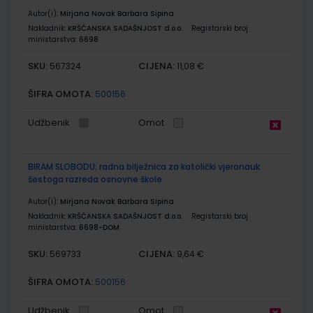
Autor(i):
Mirjana Novak Barbara Sipina
Nakladnik:
KRŠĆANSKA SADAŠNJOST d.o.o.
Registarski broj
ministarstva:
6698
SKU:
CIJENA:
567324
11,08 €
ŠIFRA OMOTA:
500156
Udžbenik
Omot
BIRAM SLOBODU; radna bilježnica za katolički vjeronauk
šestoga razreda osnovne škole
Autor(i):
Mirjana Novak Barbara Sipina
Nakladnik:
KRŠĆANSKA SADAŠNJOST d.o.o.
Registarski broj
ministarstva:
6698-DOM
SKU:
CIJENA:
569733
9,64 €
ŠIFRA OMOTA:
500156
Udžbenik
Omot