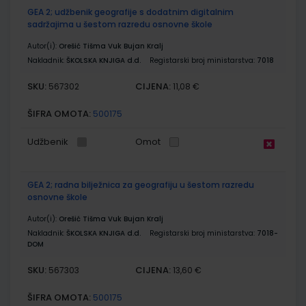
GEA 2; udžbenik geografije s dodatnim digitalnim
sadržajima u šestom razredu osnovne škole
Autor(i):
Orešić Tišma Vuk Bujan Kralj
Nakladnik:
ŠKOLSKA KNJIGA d.d.
Registarski broj ministarstva:
7018
SKU:
CIJENA:
567302
11,08 €
ŠIFRA OMOTA:
500175
Udžbenik
Omot
GEA 2; radna bilježnica za geografiju u šestom razredu
osnovne škole
Autor(i):
Orešić Tišma Vuk Bujan Kralj
Nakladnik:
ŠKOLSKA KNJIGA d.d.
Registarski broj ministarstva:
7018-
DOM
SKU:
CIJENA:
567303
13,60 €
ŠIFRA OMOTA:
500175