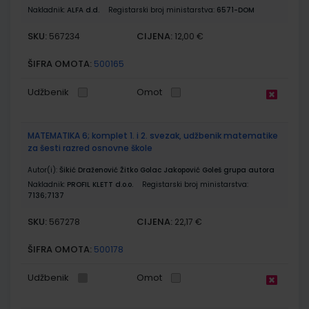
Nakladnik:
ALFA d.d.
Registarski broj ministarstva:
6571-DOM
SKU:
CIJENA:
567234
12,00 €
ŠIFRA OMOTA:
500165
Udžbenik
Omot
MATEMATIKA 6; komplet 1. i 2. svezak, udžbenik matematike
za šesti razred osnovne škole
Autor(i):
Šikić Draženović Žitko Golac Jakopović Goleš grupa autora
Nakladnik:
PROFIL KLETT d.o.o.
Registarski broj ministarstva:
7136;7137
SKU:
CIJENA:
567278
22,17 €
ŠIFRA OMOTA:
500178
Udžbenik
Omot