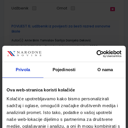
Udžbenik
Omot
POVIJEST 6; udžbenik iz povijesti za šesti razred osnovne
škole
Autor(i):
Ante Birin Tomislav Šarlija Danijela Deković
Nakladnik:
ALFA d.d.
Registarski broj ministarstva:
6559
SKU:
CIJENA:
567305
11,08 €
ŠIFRA OMOTA:
500179
Privola
Pojedinosti
O nama
Udžbenik
Omot
Ova web-stranica koristi kolačiće
POVIJEST 6; radna bilježnica iz povijesti za šesti razred
Kolačiće upotrebljavamo kako bismo personalizirali
osnovne škole
sadržaj i oglase, omogućili značajke društvenih medija i
analizirali promet. Isto tako, podatke o vašoj upotrebi
Autor(i):
Ante Birin Danijela Deković Tomislav Šarlija
Nakladnik:
ALFA d.d.
Registarski broj ministarstva:
6559-DOM
naše web-lokacije dijelimo s partnerima za društvene
medije, oglašavanje i analizu, a oni ih mogu kombinirati s