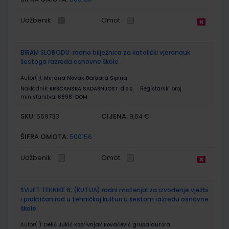
Udžbenik
Omot
BIRAM SLOBODU; radna bilježnica za katolički vjeronauk
šestoga razreda osnovne škole
Autor(i):
Mirjana Novak Barbara Sipina
Nakladnik:
KRŠĆANSKA SADAŠNJOST d.o.o.
Registarski broj
ministarstva:
6698-DOM
SKU:
CIJENA:
569733
9,64 €
ŠIFRA OMOTA:
500156
Udžbenik
Omot
SVIJET TEHNIKE 6; (KUTIJA) radni materijal za izvođenje vježbi
i praktičan rad u tehničkoj kulturi u šestom razredu osnovne
škole
Autor(i):
Delić Jukić Koprivnjak Kovačević grupa autora