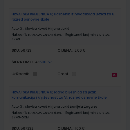
HRVATSKA KRIJESNICA 6; udžbenik iz hrvatskoga jezika za 6.
razred osnovne škole
Autor(i):
Slavica Kovač Mirjana Jukić
Nakladnik:
NAKLADA LJEVAK d.o.o.
Registarski broj ministarstva:
6743
SKU:
CIJENA:
567231
12,06 €
ŠIFRA OMOTA:
500157
Udžbenik
Omot
HRVATSKA KRIJESNICA 6; radna bilježnica za jezik,
komunikaciju i književnost za VI. razred osnovne škole
Autor(i):
Slavica Kovač Mirjana Jukić Danijela Zagorec
Nakladnik:
NAKLADA LJEVAK d.o.o.
Registarski broj ministarstva:
6743-DOM
SKU:
CIJENA:
567232
11,00 €