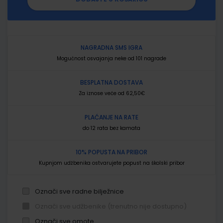
NAGRADNA SMS IGRA
Mogućnost osvajanja neke od 101 nagrade
BESPLATNA DOSTAVA
Za iznose veće od 62,50€
PLAĆANJE NA RATE
do 12 rata bez kamata
10% POPUSTA NA PRIBOR
Kupnjom udžbenika ostvarujete popust na školski pribor
Označi sve radne bilježnice
Označi sve udžbenike (trenutno nije dostupno)
Označi sve omote