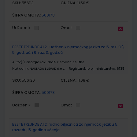
SKU:
CIJENA:
556113
11,50 €
ŠIFRA OMOTA:
500178
Udžbenik
Omot
BESTE FREUNDE A1.2 : udžbenik njemačkog jezika za 5. raz. OŠ,
5. god. uč. i 6. raz. 3. god.uč.
Autor(i):
Georgiakaki Graf-Riemann Seuthe
Nakladnik:
NAKLADA LJEVAK d.o.o.
Registarski broj ministarstva:
6135
SKU:
CIJENA:
556120
11,08 €
ŠIFRA OMOTA:
500178
Udžbenik
Omot
BESTE FREUNDE A1.2; radna bilježnica za njemački jezik u 5.
razredu, 5. godina učenja