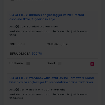
Grupirani
GO GETTER 2; udžbenik engleskog jezika za 5. razred
proizvodi
osnovne škole, 2. godina učenja
Autor(i):
Jayne Croxford Graham Fruen
Nakladnik:
NAKLADA LJEVAK d.o.o.
Registarski broj ministarstva:
5996
SKU:
CIJENA:
556111
11,08 €
ŠIFRA OMOTA:
500178
Udžbenik
Omot
GO GETTER 2; Workbook with Extra Online Homework, radna
bilježnica za engleski jezika sa dodatnim online zadacima
Autor(i):
Jenifer Heath with Catherine Bright
Nakladnik:
NAKLADA LJEVAK d.o.o.
Registarski broj ministarstva:
5996-DOM