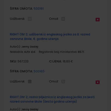
ŠIFRA OMOTA:
500161
Udžbenik
Omot
RIGHT ON! 2; udžbenik iz engleskog jezika za 6. razred
osnovne škole, 6. godina učenja
Autor(i):
Jenny Dooley
Nakladnik:
ALFA d.d.
Registarski broj ministarstva:
6571
SKU:
CIJENA:
567233
16,63 €
ŠIFRA OMOTA:
500165
Udžbenik
Omot
RIGHT ON! 2; radna bilježnica iz engleskog jezika za šesti
razred osnovne škole (šesta godina učenja)
Autor(i):
Jenny Dooley