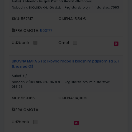
Autor(i):
Miroslav Huzjak Kristina Horvat-Blažinović
Nakladnik:
ŠKOLSKA KNJIGA d.d.
Registarski broj ministarstva:
7063
SKU:
CIJENA:
567317
5,54 €
ŠIFRA OMOTA:
500177
Udžbenik
Omot
LIKOVNA MAPA 5 i 6; likovna mapa s kolažnim papirom za 5. i
6. razred OŠ
Autor(i):
/
Nakladnik:
ŠKOLSKA KNJIGA d.d.
Registarski broj ministarstva:
014176
SKU:
CIJENA:
569365
14,00 €
ŠIFRA OMOTA:
Udžbenik