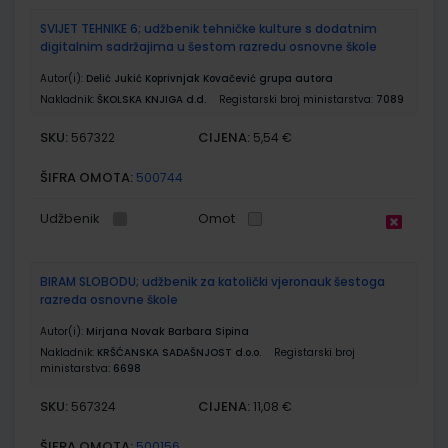
SVIJET TEHNIKE 6; udžbenik tehničke kulture s dodatnim
digitalnim sadržajima u šestom razredu osnovne škole
Autor(i):
Delić Jukić Koprivnjak Kovačević grupa autora
Nakladnik:
ŠKOLSKA KNJIGA d.d.
Registarski broj ministarstva:
7089
SKU:
CIJENA:
567322
5,54 €
ŠIFRA OMOTA:
500744
Udžbenik
Omot
BIRAM SLOBODU; udžbenik za katolički vjeronauk šestoga
razreda osnovne škole
Autor(i):
Mirjana Novak Barbara Sipina
Nakladnik:
KRŠĆANSKA SADAŠNJOST d.o.o.
Registarski broj
ministarstva:
6698
SKU:
CIJENA:
567324
11,08 €
ŠIFRA OMOTA:
500156