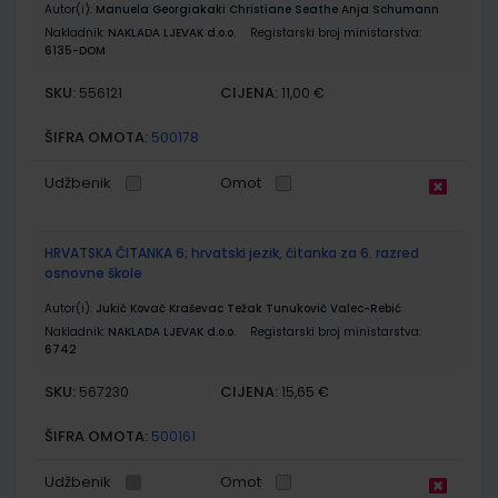
Autor(i):
Manuela Georgiakaki Christiane Seathe Anja Schumann
Nakladnik:
NAKLADA LJEVAK d.o.o.
Registarski broj ministarstva:
6135-DOM
SKU:
CIJENA:
556121
11,00 €
ŠIFRA OMOTA:
500178
Udžbenik
Omot
HRVATSKA ČITANKA 6; hrvatski jezik, čitanka za 6. razred
osnovne škole
Autor(i):
Jukić Kovač Kraševac Težak Tunuković Valec-Rebić
Nakladnik:
NAKLADA LJEVAK d.o.o.
Registarski broj ministarstva:
6742
SKU:
CIJENA:
567230
15,65 €
ŠIFRA OMOTA:
500161
Udžbenik
Omot