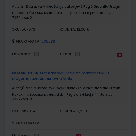
Autor(i):
Dubravka Miklec Sanja Jakovljević Rogić Graciella Prtajin
Nakladnik:
ŠKOLSKA KNJIGA d.d.
Registarski broj ministarstva:
7059-DOM2
SKU:
CIJENA:
567073
12,00 €
ŠIFRA OMOTA:
500239
Udžbenik
Omot
MOJ SRETNI BROJ 2; nastavni listići za matematiku u
drugome razredu osnovne škole
Autor(i):
Sanja Jakovljević Rogić Dubravka Miklec Graciella Prtajin
Nakladnik:
ŠKOLSKA KNJIGA d.d.
Registarski broj ministarstva:
7059-DOM3
SKU:
CIJENA:
567074
9,50 €
ŠIFRA OMOTA:
Udžbenik