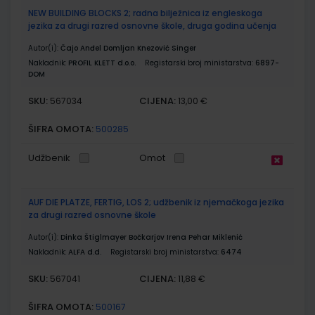
NEW BUILDING BLOCKS 2; radna bilježnica iz engleskoga
jezika za drugi razred osnovne škole, druga godina učenja
Autor(i):
Čajo Anđel Domljan Knezović Singer
Nakladnik:
PROFIL KLETT d.o.o.
Registarski broj ministarstva:
6897-
DOM
SKU:
CIJENA:
567034
13,00 €
ŠIFRA OMOTA:
500285
Udžbenik
Omot
AUF DIE PLATZE, FERTIG, LOS 2; udžbenik iz njemačkoga jezika
za drugi razred osnovne škole
Autor(i):
Dinka Štiglmayer Bočkarjov Irena Pehar Miklenić
Nakladnik:
ALFA d.d.
Registarski broj ministarstva:
6474
SKU:
CIJENA:
567041
11,88 €
ŠIFRA OMOTA:
500167