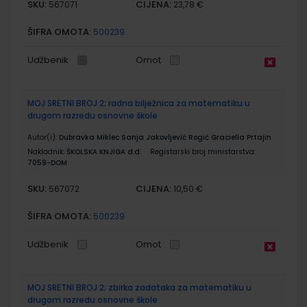
SKU:
CIJENA:
567071
23,78 €
ŠIFRA OMOTA:
500239
Udžbenik
Omot
MOJ SRETNI BROJ 2; radna bilježnica za matematiku u
drugom razredu osnovne škole
Autor(i):
Dubravka Miklec Sanja Jakovljević Rogić Graciella Prtajin
Nakladnik:
ŠKOLSKA KNJIGA d.d.
Registarski broj ministarstva:
7059-DOM
SKU:
CIJENA:
567072
10,50 €
ŠIFRA OMOTA:
500239
Udžbenik
Omot
MOJ SRETNI BROJ 2; zbirka zadataka za matematiku u
drugom razredu osnovne škole