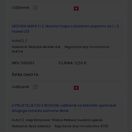
Udžbenik
LIKOVNA MAPA 1 i 2; likovna mapa s kolažnim papirom za 1. i 2.
razred OŠ
Autor(i):
/
Nakladnik:
ŠKOLSKA KNJIGA d.d.
Registarski broj ministarstva:
014174
SKU:
CIJENA:
569363
12,50 €
ŠIFRA OMOTA:
Udžbenik
U PRIJATELJSTVU S BOGOM; udžbenik za katolički vjeronauk
drugoga razreda osnovne škole
Autor(i):
Josip Šimunović Tihana Petković Suzana Lipovac
Nakladnik:
GLAS KONCILA
Registarski broj ministarstva:
6721