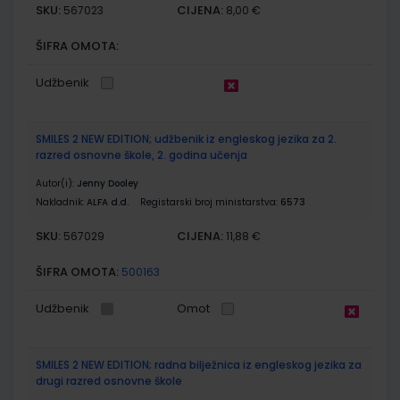
SKU:
CIJENA:
567023
8,00 €
ŠIFRA OMOTA:
Udžbenik
SMILES 2 NEW EDITION; udžbenik iz engleskog jezika za 2.
razred osnovne škole, 2. godina učenja
Autor(i):
Jenny Dooley
Nakladnik:
ALFA d.d.
Registarski broj ministarstva:
6573
SKU:
CIJENA:
567029
11,88 €
ŠIFRA OMOTA:
500163
Udžbenik
Omot
SMILES 2 NEW EDITION; radna bilježnica iz engleskog jezika za
drugi razred osnovne škole