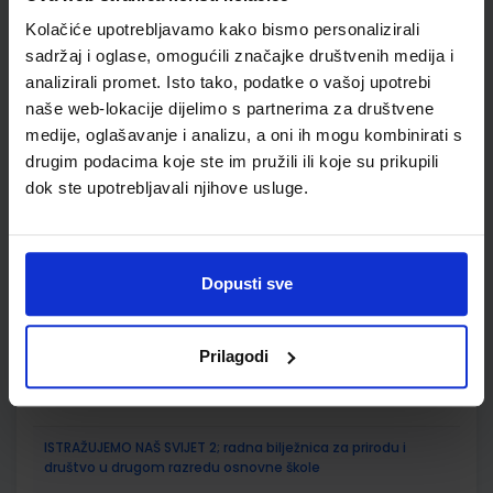
Kolačiće upotrebljavamo kako bismo personalizirali
ŠIFRA OMOTA:
500744
sadržaj i oglase, omogućili značajke društvenih medija i
Udžbenik
Omot
analizirali promet. Isto tako, podatke o vašoj upotrebi
naše web-lokacije dijelimo s partnerima za društvene
medije, oglašavanje i analizu, a oni ih mogu kombinirati s
ISTRAŽUJEMO NAŠ SVIJET 2; udžbenik prirode i društva s
drugim podacima koje ste im pružili ili koje su prikupili
dodatnim digitalnim sadržajima u drugom razredu
dok ste upotrebljavali njihove usluge.
osnovne škole
Autor(i):
Tamara Kisovar Ivanda Alena Letina
Nakladnik:
ŠKOLSKA KNJIGA d.d.
Registarski broj ministarstva:
7034
Dopusti sve
SKU:
CIJENA:
567092
11,88 €
ŠIFRA OMOTA:
500239
Prilagodi
Udžbenik
Omot
ISTRAŽUJEMO NAŠ SVIJET 2; radna bilježnica za prirodu i
društvo u drugom razredu osnovne škole