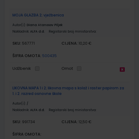
MOJA GLAZBA 2; vježbenica
Autor(i):
Diana Atanosov Piljek
Nakladnik:
ALFA d.d.
Registarski broj ministarstva:
SKU:
CIJENA:
567771
10,20 €
ŠIFRA OMOTA:
500435
Udžbenik
Omot
LIKOVNA MAPA 1 i 2; likovna mapa s kolaž i raster papirom za
1. i 2. razred osnovne škole
Autor(i):
/
Nakladnik:
ALFA d.d.
Registarski broj ministarstva:
SKU:
CIJENA:
991734
12,50 €
ŠIFRA OMOTA: