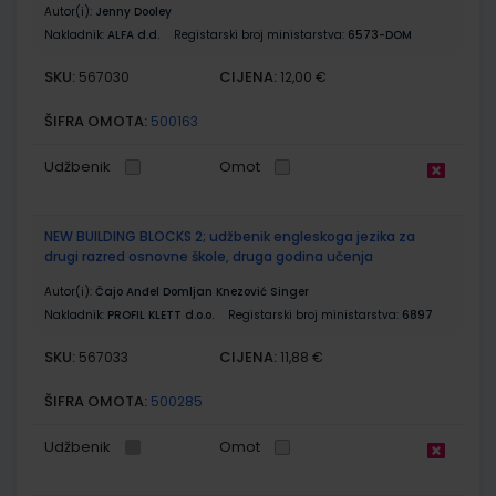
Autor(i):
Jenny Dooley
Nakladnik:
ALFA d.d.
Registarski broj ministarstva:
6573-DOM
SKU:
CIJENA:
567030
12,00 €
ŠIFRA OMOTA:
500163
Udžbenik
Omot
NEW BUILDING BLOCKS 2; udžbenik engleskoga jezika za
drugi razred osnovne škole, druga godina učenja
Autor(i):
Čajo Anđel Domljan Knezović Singer
Nakladnik:
PROFIL KLETT d.o.o.
Registarski broj ministarstva:
6897
SKU:
CIJENA:
567033
11,88 €
ŠIFRA OMOTA:
500285
Udžbenik
Omot