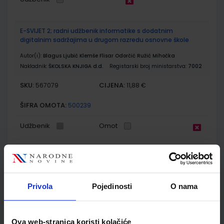
E-SVIJET 2; radni udžbenik informatike s dodatnim
digitalnim sadržajima u drugom razredu osnovne škole
Autor(i):
Blagus Ljubić Klemše Flisar Odorčić Ružić Mihočka
Nakladnik:
ŠKOLSKA KNJIGA d.d.
Registarski broj ministarstva:
7002
SKU:
CIJENA:
567079
11,88 €
ŠIFRA OMOTA:
500239
Udžbenik
Omot
E-SVIJET 2; radna bilježnica informatike u drugom razredu
osnovne škole
Autor(i):
Josipa Blagus Marijana Šundov Ana Budojević
Privola
Pojedinosti
O nama
Nakladnik:
ŠKOLSKA KNJIGA d.d.
Registarski broj ministarstva:
7002-DOM
SKU:
CIJENA:
567080
11,50 €
Ova web-stranica koristi kolačiće