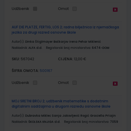
Udžbenik
Omot
AUF DIE PLATZE, FERTIG, LOS 2; radna bilježnica iz njemačkoga
jezika za drugi razred osnovne škole
Autor(i):
Dinka Štiglmayer Bočkarjov Irena Pehar Miklenić
Nakladnik:
ALFA d.d.
Registarski broj ministarstva:
6474-DOM
SKU:
CIJENA:
567042
12,00 €
ŠIFRA OMOTA:
500167
Udžbenik
Omot
MOJ SRETNI BROJ 2; udžbenik matematike s dodatnim
digitalnim sadržajima u drugom razredu osnovne škole
Autor(i):
Dubravka Miklec Sanja Jakovljević Rogić Graciella Prtajin
Nakladnik:
ŠKOLSKA KNJIGA d.d.
Registarski broj ministarstva:
7059