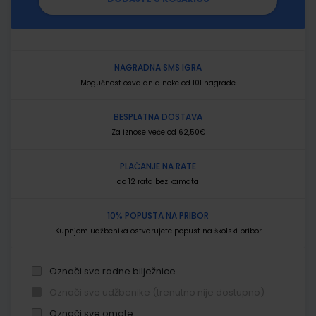
NAGRADNA SMS IGRA
Mogućnost osvajanja neke od 101 nagrade
BESPLATNA DOSTAVA
Za iznose veće od 62,50€
PLAĆANJE NA RATE
do 12 rata bez kamata
10% POPUSTA NA PRIBOR
Kupnjom udžbenika ostvarujete popust na školski pribor
Označi sve radne bilježnice
Označi sve udžbenike (trenutno nije dostupno)
Označi sve omote