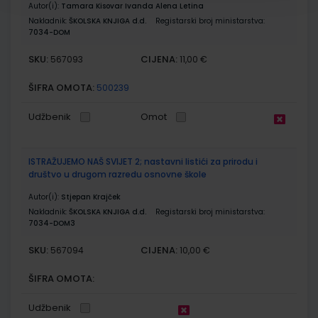
Autor(i):
Tamara Kisovar Ivanda Alena Letina
Nakladnik:
ŠKOLSKA KNJIGA d.d.
Registarski broj ministarstva:
7034-DOM
SKU:
CIJENA:
567093
11,00 €
ŠIFRA OMOTA:
500239
Udžbenik
Omot
ISTRAŽUJEMO NAŠ SVIJET 2; nastavni listići za prirodu i
društvo u drugom razredu osnovne škole
Autor(i):
Stjepan Krajček
Nakladnik:
ŠKOLSKA KNJIGA d.d.
Registarski broj ministarstva:
7034-DOM3
SKU:
CIJENA:
567094
10,00 €
ŠIFRA OMOTA:
Udžbenik