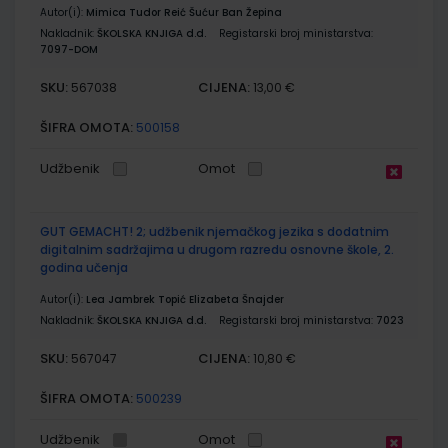
Autor(i):
Mimica Tudor Reić Šućur Ban Žepina
Nakladnik:
ŠKOLSKA KNJIGA d.d.
Registarski broj ministarstva:
7097-DOM
SKU:
CIJENA:
567038
13,00 €
ŠIFRA OMOTA:
500158
Udžbenik
Omot
GUT GEMACHT! 2; udžbenik njemačkog jezika s dodatnim
digitalnim sadržajima u drugom razredu osnovne škole, 2.
godina učenja
Autor(i):
Lea Jambrek Topić Elizabeta Šnajder
Nakladnik:
ŠKOLSKA KNJIGA d.d.
Registarski broj ministarstva:
7023
SKU:
CIJENA:
567047
10,80 €
ŠIFRA OMOTA:
500239
Udžbenik
Omot