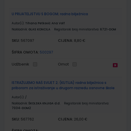
U PRIJATELJSTVU S BOGOM; radna bilježnica
Autor(i):
Tihana Petković Ana Volf
Nakladnik:
GLAS KONCILA
Registarski broj ministarstva:
6721-DOM
SKU:
CIJENA:
567097
8,80 €
ŠIFRA OMOTA:
500297
Udžbenik
Omot
ISTRAŽUJEMO NAŠ SVIJET 2; (KUTIJA) radna bilježnica s
priborom za istraživanje u drugom razredu osnovne škole
Autor(i):
/
Nakladnik:
ŠKOLSKA KNJIGA d.d.
Registarski broj ministarstva:
7034-DOM2
SKU:
CIJENA:
567762
26,00 €
ŠIFRA OMOTA: