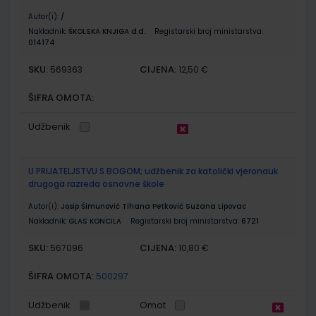
Autor(i):
/
Nakladnik:
ŠKOLSKA KNJIGA d.d.
Registarski broj ministarstva:
014174
SKU:
CIJENA:
569363
12,50 €
ŠIFRA OMOTA:
Udžbenik
U PRIJATELJSTVU S BOGOM; udžbenik za katolički vjeronauk
drugoga razreda osnovne škole
Autor(i):
Josip Šimunović Tihana Petković Suzana Lipovac
Nakladnik:
GLAS KONCILA
Registarski broj ministarstva:
6721
SKU:
CIJENA:
567096
10,80 €
ŠIFRA OMOTA:
500297
Udžbenik
Omot