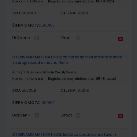
Nakladnik:
ALFA d.d.
Registarski broj ministarstva:
6548-DOM
SKU:
CIJENA:
569740
9,50 €
ŠIFRA OMOTA:
500167
Udžbenik
Omot
OTKRIVAMO MATEMATIKU 2; zbirka zadataka iz matematike
za drugi razred osnovne škole
Autor(i):
Glasnović Gracin Žokalj Souice
Nakladnik:
ALFA d.d.
Registarski broj ministarstva:
6548-DOM2
SKU:
CIJENA:
567058
9,50 €
ŠIFRA OMOTA:
500167
Udžbenik
Omot
OTKRIVAMO MATEMATIKU 2; listići za dodatnu nastavu iz