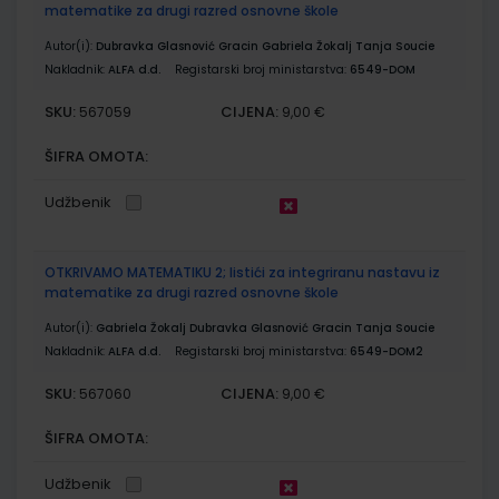
matematike za drugi razred osnovne škole
Autor(i):
Dubravka Glasnović Gracin Gabriela Žokalj Tanja Soucie
Nakladnik:
ALFA d.d.
Registarski broj ministarstva:
6549-DOM
SKU:
CIJENA:
567059
9,00 €
ŠIFRA OMOTA:
Udžbenik
OTKRIVAMO MATEMATIKU 2; listići za integriranu nastavu iz
matematike za drugi razred osnovne škole
Autor(i):
Gabriela Žokalj Dubravka Glasnović Gracin Tanja Soucie
Nakladnik:
ALFA d.d.
Registarski broj ministarstva:
6549-DOM2
SKU:
CIJENA:
567060
9,00 €
ŠIFRA OMOTA:
Udžbenik