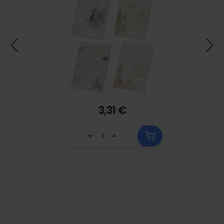
3,31 €