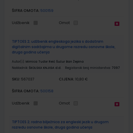
ŠIFRA OMOTA:
500159
Udžbenik
Omot
TIPTOES 2; udžbenik engleskoga jezika s dodatnim
digitalnim sadržajima u drugome razredu osnovne škole,
druga godina učenja
Autor(i):
Mimica Tudor Reić Šućur Ban Žepina
Nakladnik:
ŠKOLSKA KNJIGA d.d.
Registarski broj ministarstva:
7097
SKU:
CIJENA:
567037
10,80 €
ŠIFRA OMOTA:
500158
Udžbenik
Omot
TIPTOES 2; radna bilježnica za engleski jezik u drugom
razredu osnovne škole, druga godina učenja