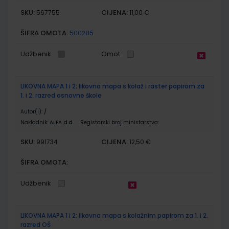
SKU:
CIJENA:
567755
11,00 €
ŠIFRA OMOTA:
500285
Udžbenik
Omot
LIKOVNA MAPA 1 i 2; likovna mapa s kolaž i raster papirom za
1. i 2. razred osnovne škole
Autor(i):
/
Nakladnik:
ALFA d.d.
Registarski broj ministarstva:
SKU:
CIJENA:
991734
12,50 €
ŠIFRA OMOTA:
Udžbenik
LIKOVNA MAPA 1 i 2; likovna mapa s kolažnim papirom za 1. i 2.
razred OŠ