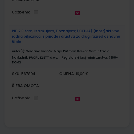
Udžbenik
PID 2 Pitam, Istražujem, Doznajem; (KUTIJA) (inter)aktivna
radna bilježnica iz prirode i društva za drugi razred osnovne
škole
Autor(i):
Gordana Ivančić Maja Križman Roškar Damir Tadić
Nakladnik:
PROFIL KLETT d.o.o.
Registarski broj ministarstva:
7160-
DOM2
SKU:
CIJENA:
567804
19,00 €
ŠIFRA OMOTA:
Udžbenik