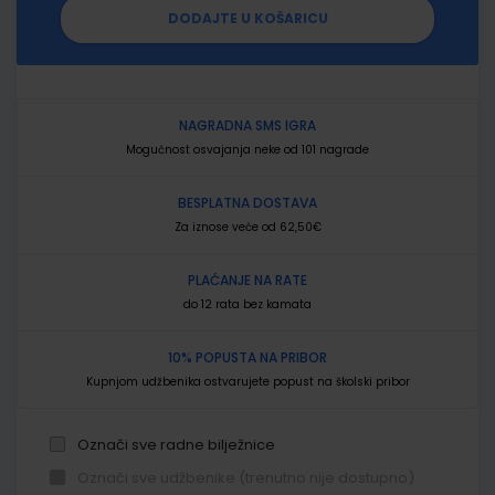
DODAJTE U KOŠARICU
NAGRADNA SMS IGRA
Mogućnost osvajanja neke od 101 nagrade
BESPLATNA DOSTAVA
Za iznose veće od 62,50€
PLAĆANJE NA RATE
do 12 rata bez kamata
10% POPUSTA NA PRIBOR
Kupnjom udžbenika ostvarujete popust na školski pribor
Označi sve radne bilježnice
Označi sve udžbenike (trenutno nije dostupno)