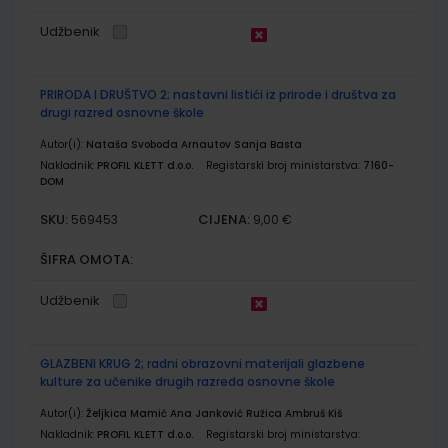
Udžbenik
PRIRODA I DRUŠTVO 2; nastavni listići iz prirode i društva za
drugi razred osnovne škole
Autor(i):
Nataša Svoboda Arnautov Sanja Basta
Nakladnik:
PROFIL KLETT d.o.o.
Registarski broj ministarstva:
7160-
DOM
SKU:
CIJENA:
569453
9,00 €
ŠIFRA OMOTA:
Udžbenik
GLAZBENI KRUG 2; radni obrazovni materijali glazbene
kulture za učenike drugih razreda osnovne škole
Autor(i):
Željkica Mamić Ana Janković Ružica Ambruš Kiš
Nakladnik:
PROFIL KLETT d.o.o.
Registarski broj ministarstva: