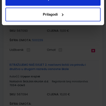
ISTRAŽUJEMO NAŠ SVIJET 2; radna bilježnica za prirodu i
društvo u drugom razredu osnovne škole
Autor(i):
Tamara Kisovar Ivanda Alena Letina
Prilagodi
Nakladnik:
ŠKOLSKA KNJIGA d.d.
Registarski broj ministarstva:
7034-DOM
SKU:
CIJENA:
567093
11,00 €
ŠIFRA OMOTA:
500239
Udžbenik
Omot
ISTRAŽUJEMO NAŠ SVIJET 2; nastavni listići za prirodu i
društvo u drugom razredu osnovne škole
Autor(i):
Stjepan Krajček
Nakladnik:
ŠKOLSKA KNJIGA d.d.
Registarski broj ministarstva:
7034-DOM3
SKU:
CIJENA:
567094
10,00 €
ŠIFRA OMOTA: