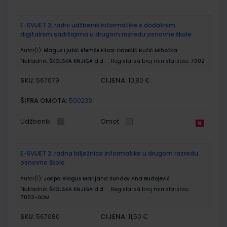
E-SVIJET 2; radni udžbenik informatike s dodatnim
digitalnim sadržajima u drugom razredu osnovne škole
Autor(i):
Blagus Ljubić Klemše Flisar Odorčić Ružić Mihočka
Nakladnik:
ŠKOLSKA KNJIGA d.d.
Registarski broj ministarstva:
7002
SKU:
CIJENA:
567079
10,80 €
ŠIFRA OMOTA:
500239
Udžbenik
Omot
E-SVIJET 2; radna bilježnica informatike u drugom razredu
osnovne škole
Autor(i):
Josipa Blagus Marijana Šundov Ana Budojević
Nakladnik:
ŠKOLSKA KNJIGA d.d.
Registarski broj ministarstva:
7002-DOM
SKU:
CIJENA:
567080
11,50 €