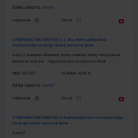
ŠIFRA OMOTA:
500167
Udžbenik
Omot
OTKRIVAMO MATEMATIKU 2; 2. dio, radni udžbenik iz
matematike za drugi razred osnovne škole
Autor(i):
Dubravka Glasnović Gracin Gabriela Žokalj Tanja Soucie
Nakladnik:
ALFA d.d.
Registarski broj ministarstva:
6549
SKU:
CIJENA:
567057
10,86 €
ŠIFRA OMOTA:
500167
Udžbenik
Omot
OTKRIVAMO MATEMATIKU 2; Radna bilježnica iz matematike
za drugi razred osnovne škole
Autor(i):