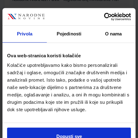
SKU:
CIJENA:
567088
5,55 €
ŠIFRA OMOTA:
500159
Privola
Pojedinosti
O nama
Udžbenik
Omot
Ova web-stranica koristi kolačiće
ISTRAŽUJEMO NAŠ SVIJET 2; udžbenik prirode i društva s
dodatnim digitalnim sadržajima u drugom razredu
Kolačiće upotrebljavamo kako bismo personalizirali
osnovne škole
sadržaj i oglase, omogućili značajke društvenih medija i
Autor(i):
Tamara Kisovar Ivanda Alena Letina
analizirali promet. Isto tako, podatke o vašoj upotrebi
Nakladnik:
ŠKOLSKA KNJIGA d.d.
Registarski broj ministarstva:
7034
naše web-lokacije dijelimo s partnerima za društvene
SKU:
CIJENA:
medije, oglašavanje i analizu, a oni ih mogu kombinirati s
567092
10,80 €
drugim podacima koje ste im pružili ili koje su prikupili
ŠIFRA OMOTA:
500239
dok ste upotrebljavali njihove usluge.
Udžbenik
Omot
Dopusti sve