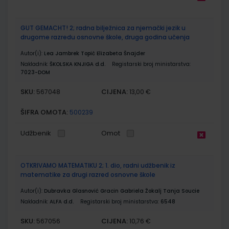
GUT GEMACHT! 2; radna bilježnica za njemački jezik u
drugome razredu osnovne škole, druga godina učenja
Autor(i):
Lea Jambrek Topić Elizabeta Šnajder
Nakladnik:
ŠKOLSKA KNJIGA d.d.
Registarski broj ministarstva:
7023-DOM
SKU:
CIJENA:
567048
13,00 €
ŠIFRA OMOTA:
500239
Udžbenik
Omot
OTKRIVAMO MATEMATIKU 2; 1. dio, radni udžbenik iz
matematike za drugi razred osnovne škole
Autor(i):
Dubravka Glasnović Gracin Gabriela Žokalj Tanja Soucie
Nakladnik:
ALFA d.d.
Registarski broj ministarstva:
6548
SKU:
CIJENA:
567056
10,76 €