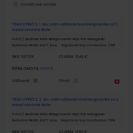
Označi sve omote
Grupirani
TRAG U PRIČI 2; 1. dio, radni udžbenik hrvatskoga jezika za 2.
proizvodi
razred osnovne škole
Autor(i):
Budinski Kolar Billege Ivančić Mijić Puh Malogorski
Nakladnik:
PROFIL KLETT d.o.o.
Registarski broj ministarstva:
7168
SKU:
CIJENA:
567018
13,49 €
ŠIFRA OMOTA:
500176
Udžbenik
Omot
TRAG U PRIČI 2; 2. dio, radni udžbenik hrvatskoga jezika za 2.
razred osnovne škole
Autor(i):
Budinski Kolar Billege Ivančić Mijić Puh Malogorski
Nakladnik:
PROFIL KLETT d.o.o.
Registarski broj ministarstva:
7169
SKU:
CIJENA:
567019
13,53 €