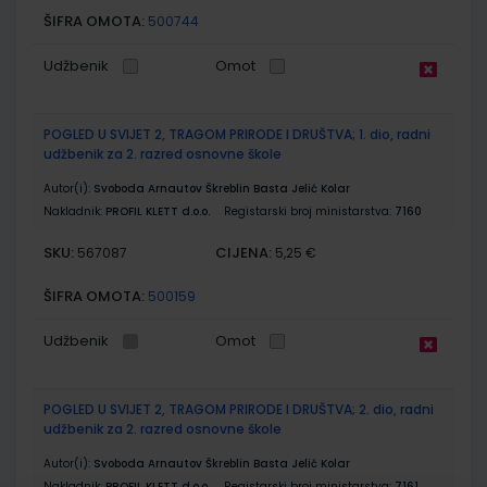
ŠIFRA OMOTA:
500744
Udžbenik
Omot
POGLED U SVIJET 2, TRAGOM PRIRODE I DRUŠTVA; 1. dio, radni
udžbenik za 2. razred osnovne škole
Autor(i):
Svoboda Arnautov Škreblin Basta Jelić Kolar
Nakladnik:
PROFIL KLETT d.o.o.
Registarski broj ministarstva:
7160
SKU:
CIJENA:
567087
5,25 €
ŠIFRA OMOTA:
500159
Udžbenik
Omot
POGLED U SVIJET 2, TRAGOM PRIRODE I DRUŠTVA; 2. dio, radni
udžbenik za 2. razred osnovne škole
Autor(i):
Svoboda Arnautov Škreblin Basta Jelić Kolar
Nakladnik:
PROFIL KLETT d.o.o.
Registarski broj ministarstva:
7161