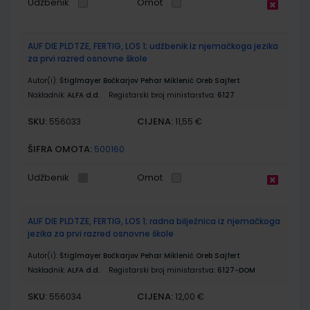
Udžbenik
Omot
AUF DIE PLDTZE, FERTIG, LOS 1; udžbenik iz njemačkoga jezika
za prvi razred osnovne škole
Autor(i):
Štiglmayer Bočkarjov Pehar Miklenić Oreb Sajfert
Nakladnik:
ALFA d.d.
Registarski broj ministarstva:
6127
SKU:
CIJENA:
556033
11,55 €
ŠIFRA OMOTA:
500160
Udžbenik
Omot
AUF DIE PLDTZE, FERTIG, LOS 1; radna bilježnica iz njemačkoga
jezika za prvi razred osnovne škole
Autor(i):
Štiglmayer Bočkarjov Pehar Miklenić Oreb Sajfert
Nakladnik:
ALFA d.d.
Registarski broj ministarstva:
6127-DOM
SKU:
CIJENA:
556034
12,00 €