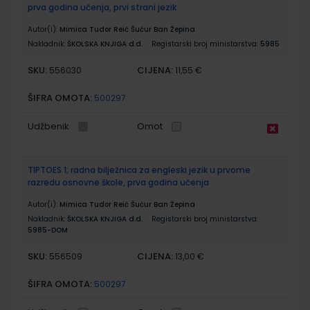
prva godina učenja, prvi strani jezik
Autor(i):
Mimica Tudor Reić Šućur Ban Žepina
Nakladnik:
ŠKOLSKA KNJIGA d.d.
Registarski broj ministarstva:
5985
SKU:
CIJENA:
556030
11,55 €
ŠIFRA OMOTA:
500297
Udžbenik
Omot
TIPTOES 1; radna bilježnica za engleski jezik u prvome
razredu osnovne škole, prva godina učenja
Autor(i):
Mimica Tudor Reić Šućur Ban Žepina
Nakladnik:
ŠKOLSKA KNJIGA d.d.
Registarski broj ministarstva:
5985-DOM
SKU:
CIJENA:
556509
13,00 €
ŠIFRA OMOTA:
500297