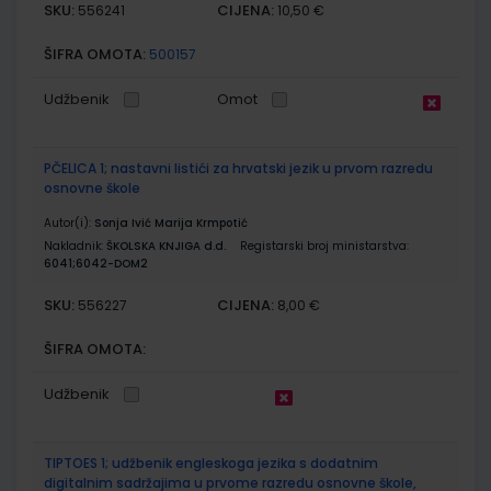
SKU:
CIJENA:
556241
10,50 €
ŠIFRA OMOTA:
500157
Udžbenik
Omot
PČELICA 1; nastavni listići za hrvatski jezik u prvom razredu
osnovne škole
Autor(i):
Sonja Ivić Marija Krmpotić
Nakladnik:
ŠKOLSKA KNJIGA d.d.
Registarski broj ministarstva:
6041;6042-DOM2
SKU:
CIJENA:
556227
8,00 €
ŠIFRA OMOTA:
Udžbenik
TIPTOES 1; udžbenik engleskoga jezika s dodatnim
digitalnim sadržajima u prvome razredu osnovne škole,