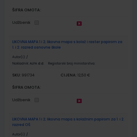
ŠIFRA OMOTA:
Udžbenik
LIKOVNA MAPA 1 i 2; likovna mapa s kolaž i raster papirom za
1. i 2. razred osnovne škole
Autor(i):
/
Nakladnik:
ALFA d.d.
Registarski broj ministarstva:
SKU:
CIJENA:
991734
12,50 €
ŠIFRA OMOTA:
Udžbenik
LIKOVNA MAPA 1 i 2; likovna mapa s kolažnim papirom za 1. i 2.
razred OŠ
Autor(i):
/