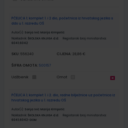
Grupirani
PČELICA 1; komplet 1. i 2 dio, početnica iz hrvatskog jezika s
proizvodi
dds u 1. razredu OŠ
Autor(i):
Sonja Ivić Marija Krmpotić
Nakladnik:
ŠKOLSKA KNJIGA d.d.
Registarski broj ministarstva:
6041;6042
SKU:
CIJENA:
556240
28,86 €
ŠIFRA OMOTA:
500157
Udžbenik
Omot
PČELICA 1; komplet 1. i 2. dio, radne bilježnice uz početnica iz
hrvatskog jezika u 1. razredu OŠ
Autor(i):
Sonja Ivić Marija Krmpotić
Nakladnik:
ŠKOLSKA KNJIGA d.d.
Registarski broj ministarstva:
6041;6042-DOM