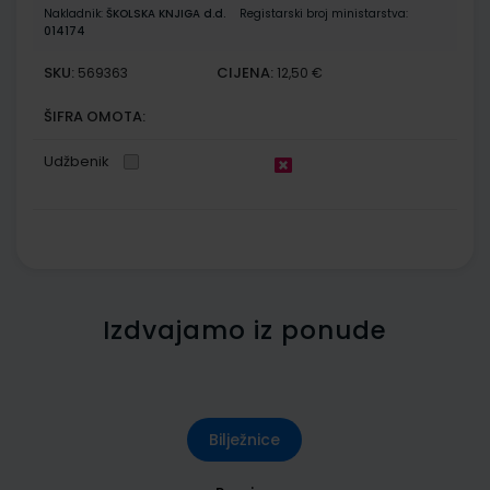
Nakladnik:
ŠKOLSKA KNJIGA d.d.
Registarski broj ministarstva:
014174
SKU:
CIJENA:
569363
12,50 €
ŠIFRA OMOTA:
Udžbenik
Izdvajamo iz ponude
Bilježnice