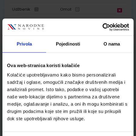
Udžbenik
Omot
E-SVIJET 1; radna bilježnica informatike u prvom razredu
osnovne škole
Privola
Pojedinosti
O nama
Autor(i):
Josipa Blagus Marijana Šundov
Nakladnik:
ŠKOLSKA KNJIGA d.d.
Registarski broj ministarstva:
7001-
DOM
Ova web-stranica koristi kolačiće
SKU:
CIJENA:
567003
11,50 €
Kolačiće upotrebljavamo kako bismo personalizirali
ŠIFRA OMOTA:
500744
sadržaj i oglase, omogućili značajke društvenih medija i
analizirali promet. Isto tako, podatke o vašoj upotrebi
Udžbenik
Omot
naše web-lokacije dijelimo s partnerima za društvene
medije, oglašavanje i analizu, a oni ih mogu kombinirati s
POGLED U SVIJET 1 TRAGOM PRIRODE I DRUŠTVA; radni
drugim podacima koje ste im pružili ili koje su prikupili
udžbenik za 1. razred osnovne škole
dok ste upotrebljavali njihove usluge.
Autor(i):
Sanja Škreblin Nataša Svoboda Arnautov Sanja Basta
Nakladnik:
PROFIL KLETT d.o.o.
Registarski broj ministarstva:
6149