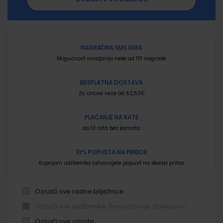
NAGRADNA SMS IGRA
Mogućnost osvajanja neke od 101 nagrade
BESPLATNA DOSTAVA
Za iznose veće od 62,50€
PLAĆANJE NA RATE
do 12 rata bez kamata
10% POPUSTA NA PRIBOR
Kupnjom udžbenika ostvarujete popust na školski pribor
Označi sve radne bilježnice
Označi sve udžbenike (trenutno nije dostupno)
Označi sve omote