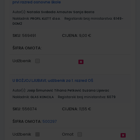
prvi razred osnovne škole
Autor(i):
Nataša Svoboda Arnautov Sanja Basta
Nakladnik:
PROFIL KLETT d.o.o.
Registarski broj ministarstva:
6149-
DOM2
SKU:
CIJENA:
569491
9,00 €
ŠIFRA OMOTA:
Udžbenik
U BOŽJOJ LJUBAVI; udžbenik za 1. razred OŠ
Autor(i):
Josip Šimunović Tihana Petković Suzana Lipovac
Nakladnik:
GLAS KONCILA
Registarski broj ministarstva:
6079
SKU:
CIJENA:
556074
11,55 €
ŠIFRA OMOTA:
500297
Udžbenik
Omot