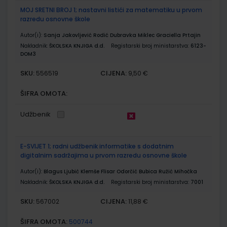
MOJ SRETNI BROJ 1; nastavni listići za matematiku u prvom
razredu osnovne škole
Autor(i):
Sanja Jakovljević Rodić Dubravka Miklec Graciella Prtajin
Nakladnik:
ŠKOLSKA KNJIGA d.d.
Registarski broj ministarstva:
6123-
DOM3
SKU:
CIJENA:
556519
9,50 €
ŠIFRA OMOTA:
Udžbenik
E-SVIJET 1; radni udžbenik informatike s dodatnim
digitalnim sadržajima u prvom razredu osnovne škole
Autor(i):
Blagus Ljubić Klemše Flisar Odorčić Bubica Ružić Mihočka
Nakladnik:
ŠKOLSKA KNJIGA d.d.
Registarski broj ministarstva:
7001
SKU:
CIJENA:
567002
11,88 €
ŠIFRA OMOTA:
500744