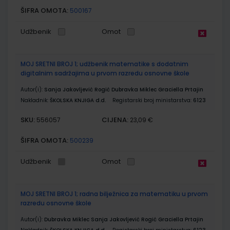
ŠIFRA OMOTA:
500167
Udžbenik
Omot
MOJ SRETNI BROJ 1; udžbenik matematike s dodatnim
digitalnim sadržajima u prvom razredu osnovne škole
Autor(i):
Sanja Jakovljević Rogić Dubravka Miklec Graciella Prtajin
Nakladnik:
ŠKOLSKA KNJIGA d.d.
Registarski broj ministarstva:
6123
SKU:
CIJENA:
556057
23,09 €
ŠIFRA OMOTA:
500239
Udžbenik
Omot
MOJ SRETNI BROJ 1; radna bilježnica za matematiku u prvom
razredu osnovne škole
Autor(i):
Dubravka Miklec Sanja Jakovljević Rogić Graciella Prtajin