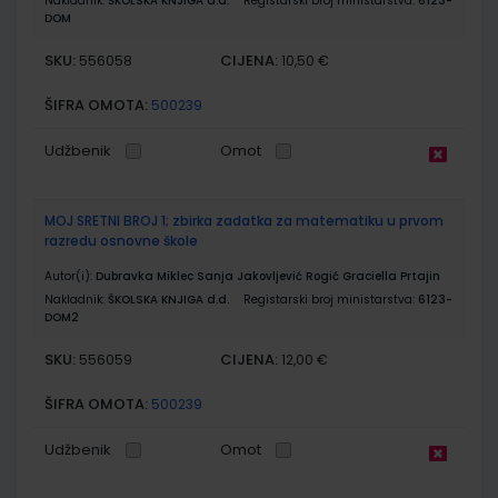
Nakladnik:
ŠKOLSKA KNJIGA d.d.
Registarski broj ministarstva:
6123-
DOM
SKU:
CIJENA:
556058
10,50 €
ŠIFRA OMOTA:
500239
Udžbenik
Omot
MOJ SRETNI BROJ 1; zbirka zadatka za matematiku u prvom
razredu osnovne škole
Autor(i):
Dubravka Miklec Sanja Jakovljević Rogić Graciella Prtajin
Nakladnik:
ŠKOLSKA KNJIGA d.d.
Registarski broj ministarstva:
6123-
DOM2
SKU:
CIJENA:
556059
12,00 €
ŠIFRA OMOTA:
500239
Udžbenik
Omot