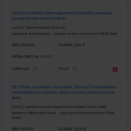
U BOŽJOJ LJUBAVI; radna bilježnica za katolički vjeronauk
prvoga razreda osnovne škole
Autor(i):
Tihana Petković Ana Volf
Nakladnik:
GLAS KONCILA
Registarski broj ministarstva:
6079-DOM
SKU:
CIJENA:
556498
8,80 €
ŠIFRA OMOTA:
500297
Udžbenik
Omot
PID 1 Pitam, Istražujem, Doznajem; (KUTIJA) (inter)aktivna
radna bilježnica iz prirode i društva za prvi razred osnovne
škole
Autor(i):
Gordana Ivančić Maja Križman Roškar Damir Tadić
Nakladnik:
PROFIL KLETT d.o.o.
Registarski broj ministarstva:
6149-
DOM3
SKU:
CIJENA:
567803
19,00 €