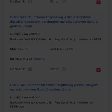
Udžbenik
Omot
CIAO BIMBI! 2; udžbenik talijanskog jezika s dodatnim
digitalnim sadržajima u drugom razredu osnovne škole, 2.
godina učenja
Autor(i):
Nina Karković
Nakladnik:
ŠKOLSKA KNJIGA d.d.
Registarski broj ministarstva:
6989
SKU:
CIJENA:
567051
11,88 €
ŠIFRA OMOTA:
500297
Udžbenik
Omot
CIAO BIMBI! 2; radna bilježnica talijanskog jezika u drugom
razredu osnovne škole, 2. godina učenja
Autor(i):
Nina Karković
Nakladnik:
ŠKOLSKA KNJIGA d.d.
Registarski broj ministarstva:
6989-DOM