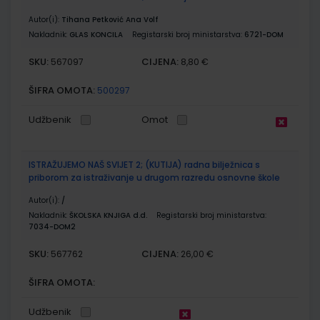
Autor(i):
Tihana Petković Ana Volf
Nakladnik:
GLAS KONCILA
Registarski broj ministarstva:
6721-DOM
SKU:
CIJENA:
567097
8,80 €
ŠIFRA OMOTA:
500297
Udžbenik
Omot
ISTRAŽUJEMO NAŠ SVIJET 2; (KUTIJA) radna bilježnica s
priborom za istraživanje u drugom razredu osnovne škole
Autor(i):
/
Nakladnik:
ŠKOLSKA KNJIGA d.d.
Registarski broj ministarstva:
7034-DOM2
SKU:
CIJENA:
567762
26,00 €
ŠIFRA OMOTA:
Udžbenik