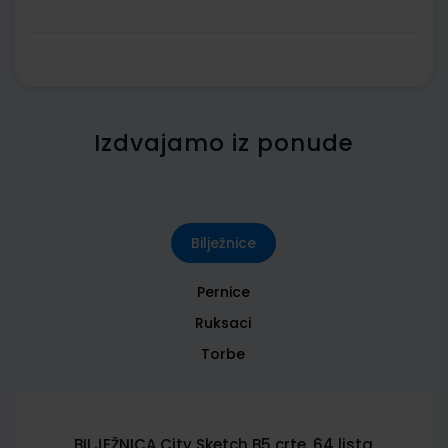
Izdvajamo iz ponude
Bilježnice
Pernice
Ruksaci
Torbe
BILJEŽNICA City Sketch B5 crte, 64 lista,