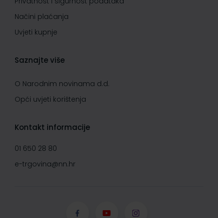
Privatnost i sigurnost podataka
Načini plaćanja
Uvjeti kupnje
Saznajte više
O Narodnim novinama d.d.
Opći uvjeti korištenja
Kontakt informacije
01 650 28 80
e-trgovina@nn.hr