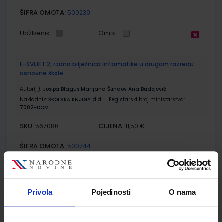
ŠIFRA OMOTA:
500239
Udžbenik
Omot
E-SVIJET 2; radna bilježnica informatike u drugom razredu
osnovne škole
Autor(i):
Josipa Blagus Marijana Šundov Ana Budojević
Nakladnik:
ŠKOLSKA KNJIGA d.d.
Registarski broj ministarstva:
7002-DOM
SKU:
CIJENA:
567080
11,50 €
ŠIFRA OMOTA:
500744
Udžbenik
Omot
Privola
Pojedinosti
O nama
ISTRAŽUJEMO NAŠ SVIJET 2; udžbenik prirode i društva s
dodatnim digitalnim sadržajima u drugom razredu
osnovne škole