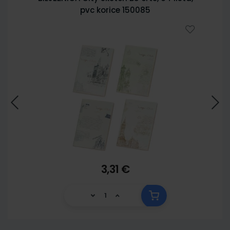
pvc korice 150085
3,31 €