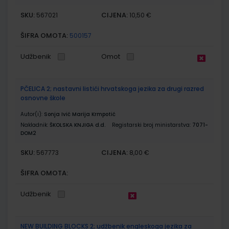
SKU:
CIJENA:
567021
10,50 €
ŠIFRA OMOTA:
500157
Udžbenik
Omot
PČELICA 2; nastavni listići hrvatskoga jezika za drugi razred
osnovne škole
Autor(i):
Sonja Ivić Marija Krmpotić
Nakladnik:
ŠKOLSKA KNJIGA d.d.
Registarski broj ministarstva:
7071-
DOM2
SKU:
CIJENA:
567773
8,00 €
ŠIFRA OMOTA:
Udžbenik
NEW BUILDING BLOCKS 2; udžbenik engleskoga jezika za