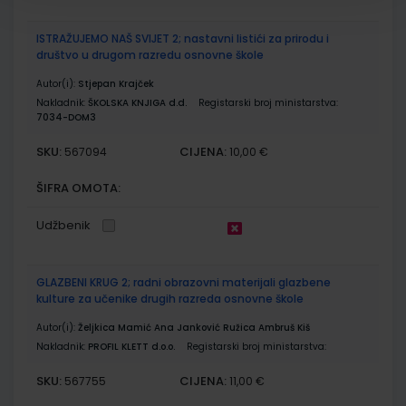
ISTRAŽUJEMO NAŠ SVIJET 2; nastavni listići za prirodu i
društvo u drugom razredu osnovne škole
Autor(i):
Stjepan Krajček
Nakladnik:
ŠKOLSKA KNJIGA d.d.
Registarski broj ministarstva:
7034-DOM3
SKU:
CIJENA:
567094
10,00 €
ŠIFRA OMOTA:
Udžbenik
GLAZBENI KRUG 2; radni obrazovni materijali glazbene
kulture za učenike drugih razreda osnovne škole
Autor(i):
Željkica Mamić Ana Janković Ružica Ambruš Kiš
Nakladnik:
PROFIL KLETT d.o.o.
Registarski broj ministarstva:
SKU:
CIJENA:
567755
11,00 €