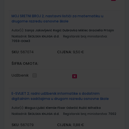
MOJ SRETNI BROJ 2; nastavni listići za matematiku u
drugome razredu osnovne škole
Autor(i):
Sanja Jakovljević Rogić Dubravka Miklec Graciella Prtajin
Nakladnik:
ŠKOLSKA KNJIGA d.d.
Registarski broj ministarstva:
7059-DOM3
SKU:
CIJENA:
567074
9,50 €
ŠIFRA OMOTA:
Udžbenik
E-SVIJET 2; radni udžbenik informatike s dodatnim
digitalnim sadržajima u drugom razredu osnovne škole
Autor(i):
Blagus Ljubić Klemše Flisar Odorčić Ružić Mihočka
Nakladnik:
ŠKOLSKA KNJIGA d.d.
Registarski broj ministarstva:
7002
SKU:
CIJENA:
567079
11,88 €