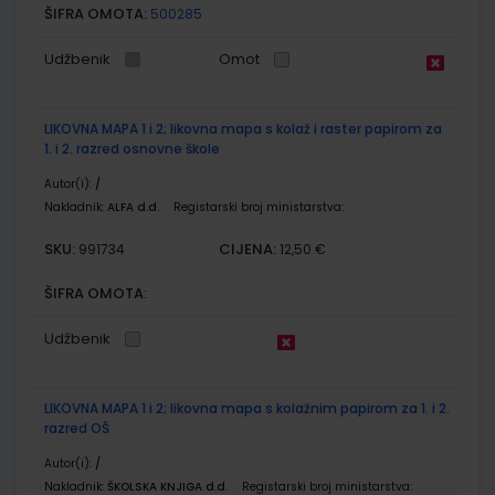
ŠIFRA OMOTA:
500285
Udžbenik
Omot
LIKOVNA MAPA 1 i 2; likovna mapa s kolaž i raster papirom za
1. i 2. razred osnovne škole
Autor(i):
/
Nakladnik:
ALFA d.d.
Registarski broj ministarstva:
SKU:
CIJENA:
991734
12,50 €
ŠIFRA OMOTA:
Udžbenik
LIKOVNA MAPA 1 i 2; likovna mapa s kolažnim papirom za 1. i 2.
razred OŠ
Autor(i):
/
Nakladnik:
ŠKOLSKA KNJIGA d.d.
Registarski broj ministarstva: