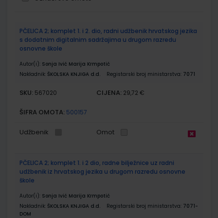
Grupirani
PČELICA 2; komplet 1. i 2. dio, radni udžbenik hrvatskog jezika
proizvodi
s dodatnim digitalnim sadržajima u drugom razredu
osnovne škole
Autor(i):
Sonja Ivić Marija Krmpotić
Nakladnik:
ŠKOLSKA KNJIGA d.d.
Registarski broj ministarstva:
7071
SKU:
CIJENA:
567020
29,72 €
ŠIFRA OMOTA:
500157
Udžbenik
Omot
PČELICA 2; komplet 1. i 2 dio, radne bilježnice uz radni
udžbenik iz hrvatskog jezika u drugom razredu osnovne
škole
Autor(i):
Sonja Ivić Marija Krmpotić
Nakladnik:
ŠKOLSKA KNJIGA d.d.
Registarski broj ministarstva:
7071-
DOM