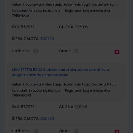
Autor(i):
Dubravka Miklec Sanja Jakovljević Rogić Graciella Prtajin
Nakladnik:
ŠKOLSKA KNJIGA d.d.
Registarski broj ministarstva:
7059-DOM
SKU:
CIJENA:
567072
10,50 €
ŠIFRA OMOTA:
500239
Udžbenik
Omot
MOJ SRETNI BROJ 2; zbirka zadataka za matematiku u
drugom razredu osnovne škole
Autor(i):
Dubravka Miklec Sanja Jakovljević Rogić Graciella Prtajin
Nakladnik:
ŠKOLSKA KNJIGA d.d.
Registarski broj ministarstva:
7059-DOM2
SKU:
CIJENA:
567073
12,00 €
ŠIFRA OMOTA:
500239
Udžbenik
Omot