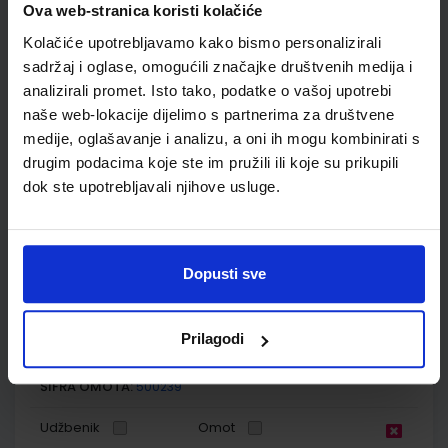
Ova web-stranica koristi kolačiće
Autor(i):
Tamara Kisovar Ivanda Alena Letina
Nakladnik:
ŠKOLSKA KNJIGA d.d.
Registarski broj ministarstva:
7034
Kolačiće upotrebljavamo kako bismo personalizirali
sadržaj i oglase, omogućili značajke društvenih medija i
SKU:
CIJENA:
567092
11,88 €
analizirali promet. Isto tako, podatke o vašoj upotrebi
naše web-lokacije dijelimo s partnerima za društvene
ŠIFRA OMOTA:
500239
medije, oglašavanje i analizu, a oni ih mogu kombinirati s
Udžbenik
Omot
drugim podacima koje ste im pružili ili koje su prikupili
dok ste upotrebljavali njihove usluge.
ISTRAŽUJEMO NAŠ SVIJET 2; radna bilježnica za prirodu i
društvo u drugom razredu osnovne škole
Autor(i):
Tamara Kisovar Ivanda Alena Letina
Dopusti sve
Nakladnik:
ŠKOLSKA KNJIGA d.d.
Registarski broj ministarstva:
7034-DOM
Prilagodi
SKU:
CIJENA:
567093
11,00 €
ŠIFRA OMOTA:
500239
Udžbenik
Omot