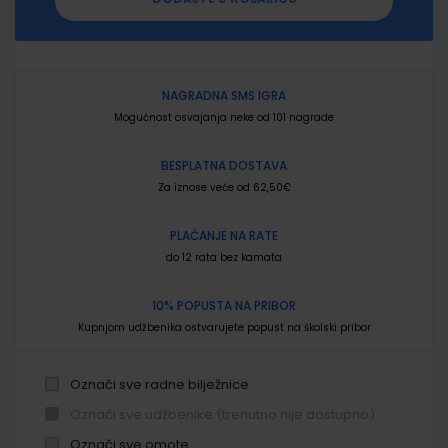
NAGRADNA SMS IGRA
Mogućnost osvajanja neke od 101 nagrade
BESPLATNA DOSTAVA
Za iznose veće od 62,50€
PLAĆANJE NA RATE
do 12 rata bez kamata
10% POPUSTA NA PRIBOR
Kupnjom udžbenika ostvarujete popust na školski pribor
Označi sve radne bilježnice
Označi sve udžbenike (trenutno nije dostupno)
Označi sve omote