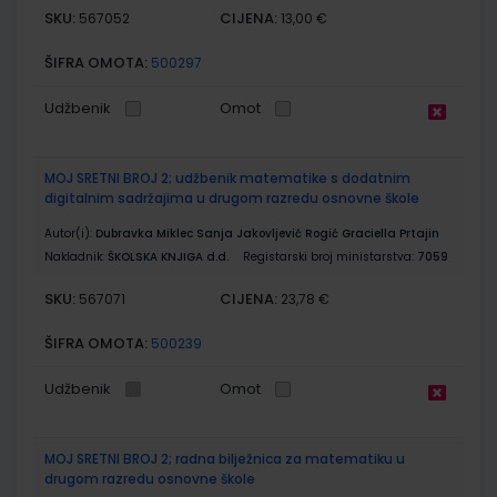
SKU:
CIJENA:
567052
13,00 €
ŠIFRA OMOTA:
500297
Udžbenik
Omot
MOJ SRETNI BROJ 2; udžbenik matematike s dodatnim
digitalnim sadržajima u drugom razredu osnovne škole
Autor(i):
Dubravka Miklec Sanja Jakovljević Rogić Graciella Prtajin
Nakladnik:
ŠKOLSKA KNJIGA d.d.
Registarski broj ministarstva:
7059
SKU:
CIJENA:
567071
23,78 €
ŠIFRA OMOTA:
500239
Udžbenik
Omot
MOJ SRETNI BROJ 2; radna bilježnica za matematiku u
drugom razredu osnovne škole