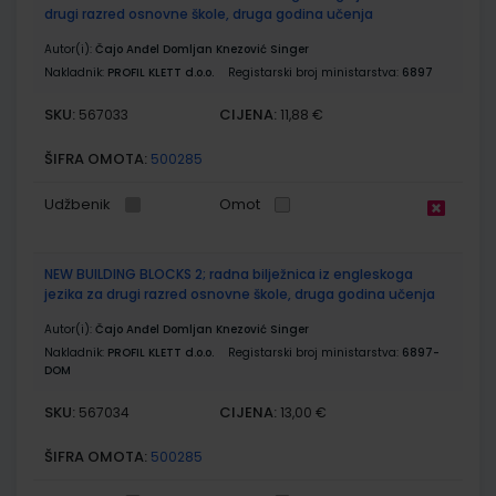
drugi razred osnovne škole, druga godina učenja
Autor(i):
Čajo Anđel Domljan Knezović Singer
Nakladnik:
PROFIL KLETT d.o.o.
Registarski broj ministarstva:
6897
SKU:
CIJENA:
567033
11,88 €
ŠIFRA OMOTA:
500285
Udžbenik
Omot
NEW BUILDING BLOCKS 2; radna bilježnica iz engleskoga
jezika za drugi razred osnovne škole, druga godina učenja
Autor(i):
Čajo Anđel Domljan Knezović Singer
Nakladnik:
PROFIL KLETT d.o.o.
Registarski broj ministarstva:
6897-
DOM
SKU:
CIJENA:
567034
13,00 €
ŠIFRA OMOTA:
500285