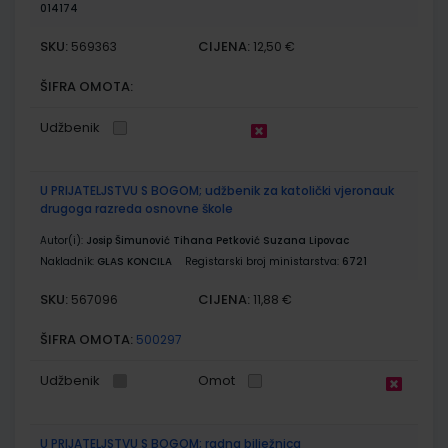
014174
SKU:
CIJENA:
569363
12,50 €
ŠIFRA OMOTA:
Udžbenik
U PRIJATELJSTVU S BOGOM; udžbenik za katolički vjeronauk
drugoga razreda osnovne škole
Autor(i):
Josip Šimunović Tihana Petković Suzana Lipovac
Nakladnik:
GLAS KONCILA
Registarski broj ministarstva:
6721
SKU:
CIJENA:
567096
11,88 €
ŠIFRA OMOTA:
500297
Udžbenik
Omot
U PRIJATELJSTVU S BOGOM; radna bilježnica