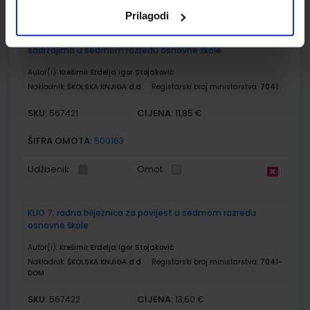
Prilagodi
KLIO 7; udžbenik za povijest s dodatnim digitalnim
sadržajima u sedmom razredu osnovne škole
Autor(i):
Krešimir Erdelja Igor Stojaković
Nakladnik:
ŠKOLSKA KNJIGA d.d.
Registarski broj ministarstva:
7041
SKU:
CIJENA:
567421
11,85 €
ŠIFRA OMOTA:
500163
Udžbenik
Omot
KLIO 7; radna bilježnica za povijest u sedmom razredu
osnovne škole
Autor(i):
Krešimir Erdelja Igor Stojaković
Nakladnik:
ŠKOLSKA KNJIGA d.d.
Registarski broj ministarstva:
7041-
DOM
SKU:
CIJENA:
567422
13,60 €