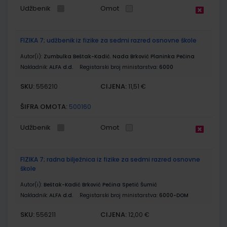
Udžbenik
Omot
FIZIKA 7; udžbenik iz fizike za sedmi razred osnovne škole
Autor(i):
Zumbulka Beštak-Kadić. Nada Brković Planinka Pećina
Nakladnik:
ALFA d.d.
Registarski broj ministarstva:
6000
SKU:
CIJENA:
556210
11,51 €
ŠIFRA OMOTA:
500160
Udžbenik
Omot
FIZIKA 7; radna bilježnica iz fizike za sedmi razred osnovne
škole
Autor(i):
Beštak-Kadić Brković Pećina Spetić Šumić
Nakladnik:
ALFA d.d.
Registarski broj ministarstva:
6000-DOM
SKU:
CIJENA:
556211
12,00 €