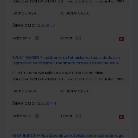
Nakladnik:
ŠKOLSKA KNJIGA d.d.
Registarski broj ministarstva:
7064
SKU:
CIJENA:
567429
5,92 €
ŠIFRA OMOTA:
500177
Udžbenik
Omot
SVIJET TEHNIKE 7; udžbenik za tehničku kulturu s dodatnim
digitalnim sadržajima u sedmom razredu osnovne škole
Autor(i):
Stanojević Delić Zenzerović Čikeš Kolarić Ptičar
Nakladnik:
ŠKOLSKA KNJIGA d.d.
Registarski broj ministarstva:
7090
SKU:
CIJENA:
567434
5,92 €
ŠIFRA OMOTA:
500744
Udžbenik
Omot
NEKA JE BOG PRVI; udžbenik za katolički vjeronauk sedmoga