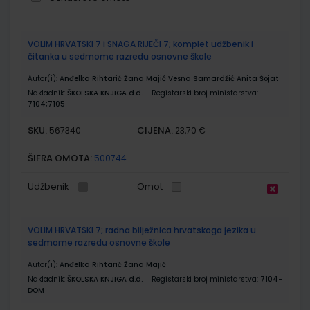
Grupirani
VOLIM HRVATSKI 7 i SNAGA RIJEČI 7; komplet udžbenik i
proizvodi
čitanka u sedmome razredu osnovne škole
Autor(i):
Anđelka Rihtarić Žana Majić Vesna Samardžić Anita Šojat
Nakladnik:
ŠKOLSKA KNJIGA d.d.
Registarski broj ministarstva:
7104;7105
SKU:
CIJENA:
567340
23,70 €
ŠIFRA OMOTA:
500744
Udžbenik
Omot
VOLIM HRVATSKI 7; radna bilježnica hrvatskoga jezika u
sedmome razredu osnovne škole
Autor(i):
Anđelka Rihtarić Žana Majić
Nakladnik:
ŠKOLSKA KNJIGA d.d.
Registarski broj ministarstva:
7104-
DOM