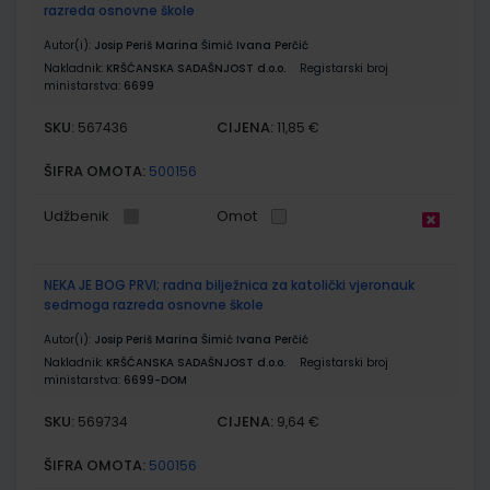
razreda osnovne škole
Autor(i):
Josip Periš Marina Šimić Ivana Perčić
Nakladnik:
KRŠĆANSKA SADAŠNJOST d.o.o.
Registarski broj
ministarstva:
6699
SKU:
CIJENA:
567436
11,85 €
ŠIFRA OMOTA:
500156
Udžbenik
Omot
NEKA JE BOG PRVI; radna bilježnica za katolički vjeronauk
sedmoga razreda osnovne škole
Autor(i):
Josip Periš Marina Šimić Ivana Perčić
Nakladnik:
KRŠĆANSKA SADAŠNJOST d.o.o.
Registarski broj
ministarstva:
6699-DOM
SKU:
CIJENA:
569734
9,64 €
ŠIFRA OMOTA:
500156