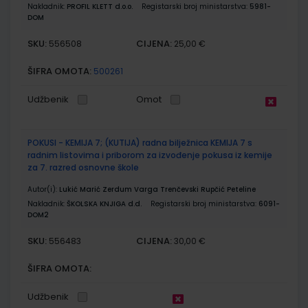
Nakladnik:
PROFIL KLETT d.o.o.
Registarski broj ministarstva:
5981-
DOM
SKU:
CIJENA:
556508
25,00 €
ŠIFRA OMOTA:
500261
Udžbenik
Omot
POKUSI - KEMIJA 7; (KUTIJA) radna bilježnica KEMIJA 7 s
radnim listovima i priborom za izvođenje pokusa iz kemije
za 7. razred osnovne škole
Autor(i):
Lukić Marić Zerdum Varga Trenčevski Rupčić Peteline
Nakladnik:
ŠKOLSKA KNJIGA d.d.
Registarski broj ministarstva:
6091-
DOM2
SKU:
CIJENA:
556483
30,00 €
ŠIFRA OMOTA:
Udžbenik