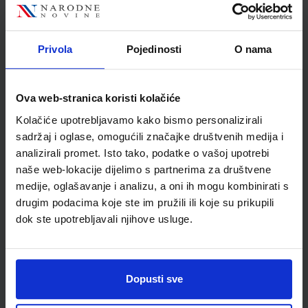
Autor(i):
Danijel Orešić Igor Tišma Ružica Vuk Alenka Bujan
Nakladnik:
ŠKOLSKA KNJIGA d.d.
Registarski broj ministarstva:
7624
Privola
Pojedinosti
O nama
SKU:
CIJENA:
569105
12,04 €
ŠIFRA OMOTA:
500175
Ova web-stranica koristi kolačiće
Udžbenik
Omot
Kolačiće upotrebljavamo kako bismo personalizirali
sadržaj i oglase, omogućili značajke društvenih medija i
analizirali promet. Isto tako, podatke o vašoj upotrebi
GEA 3; radna bilježnica za geografiju u 7. razredu osnovne
naše web-lokacije dijelimo s partnerima za društvene
škole (2021)
medije, oglašavanje i analizu, a oni ih mogu kombinirati s
Autor(i):
Danijel Orešić Ružica Vuk Igor Tišma Alenka Bujan
drugim podacima koje ste im pružili ili koje su prikupili
Nakladnik:
ŠKOLSKA KNJIGA d.d.
Registarski broj ministarstva:
dok ste upotrebljavali njihove usluge.
7624-DOM
SKU:
CIJENA:
569106
13,60 €
ŠIFRA OMOTA:
500175
Dopusti sve
Udžbenik
Omot