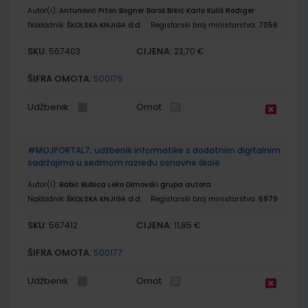
Autor(i):
Antunović Piton Bogner Boroš Brkić Karlo Kuliš Rodiger
Nakladnik:
ŠKOLSKA KNJIGA d.d.
Registarski broj ministarstva:
7056
SKU:
CIJENA:
567403
23,70 €
ŠIFRA OMOTA:
500175
Udžbenik
Omot
#MOJPORTAL7; udžbenik informatike s dodatnim digitalnim
sadržajima u sedmom razredu osnovne škole
Autor(i):
Babić Bubica Leko Dimovski grupa autora
Nakladnik:
ŠKOLSKA KNJIGA d.d.
Registarski broj ministarstva:
6979
SKU:
CIJENA:
567412
11,85 €
ŠIFRA OMOTA:
500177
Udžbenik
Omot