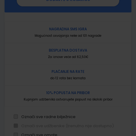
NAGRADNA SMS IGRA
Mogućnost osvajanja neke od 101 nagrade
BESPLATNA DOSTAVA
Za iznose veće od 62,50€
PLAĆANJE NA RATE
do 12 rata bez kamata
10% POPUSTA NA PRIBOR
Kupnjom udžbenika ostvarujete popust na školski pribor
Označi sve radne bilježnice
Označi sve udžbenike (trenutno nije dostupno)
Označi sve omote