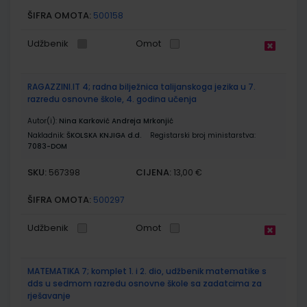
ŠIFRA OMOTA:
500158
Udžbenik
Omot
RAGAZZINI.IT 4; radna bilježnica talijanskoga jezika u 7.
razredu osnovne škole, 4. godina učenja
Autor(i):
Nina Karković Andreja Mrkonjić
Nakladnik:
ŠKOLSKA KNJIGA d.d.
Registarski broj ministarstva:
7083-DOM
SKU:
CIJENA:
567398
13,00 €
ŠIFRA OMOTA:
500297
Udžbenik
Omot
MATEMATIKA 7; komplet 1. i 2. dio, udžbenik matematike s
dds u sedmom razredu osnovne škole sa zadatcima za
rješavanje