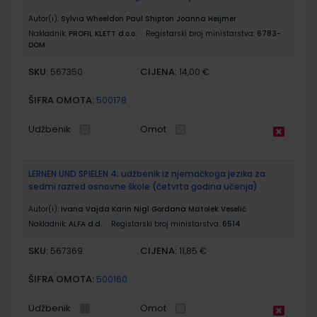
Autor(i):
Sylvia Wheeldon Paul Shipton Joanna Heijmer
Nakladnik:
PROFIL KLETT d.o.o.
Registarski broj ministarstva:
6783-
DOM
SKU:
CIJENA:
567350
14,00 €
ŠIFRA OMOTA:
500178
Udžbenik
Omot
LERNEN UND SPIELEN 4; udžbenik iz njemačkoga jezika za
sedmi razred osnovne škole (četvrta godina učenja)
Autor(i):
Ivana Vajda Karin Nigl Gordana Matolek Veselić
Nakladnik:
ALFA d.d.
Registarski broj ministarstva:
6514
SKU:
CIJENA:
567369
11,85 €
ŠIFRA OMOTA:
500160
Udžbenik
Omot