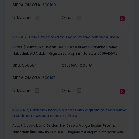
ŠIFRA OMOTA:
500160
Udžbenik
Omot
FIZIKA 7; zbirka zadataka za sedmi razred osnovne škole
Autor(i):
Zumbulka Beštak Kadić Nada Brković Planinka Pećina
Nakladnik:
ALFA d.d.
Registarski broj ministarstva:
6000-DOM2
SKU:
CIJENA:
556504
10,00 €
ŠIFRA OMOTA:
500167
Udžbenik
Omot
KEMIJA 7; udžbenik kemije s dodatnim digitalnim sadržajima
u sedmom razredu osnovne škole
Autor(i):
Lukić Marić Zerdun Trenčevska Varga Rupčić Petelinc
Nakladnik:
ŠKOLSKA KNJIGA d.d.
Registarski broj ministarstva:
6091