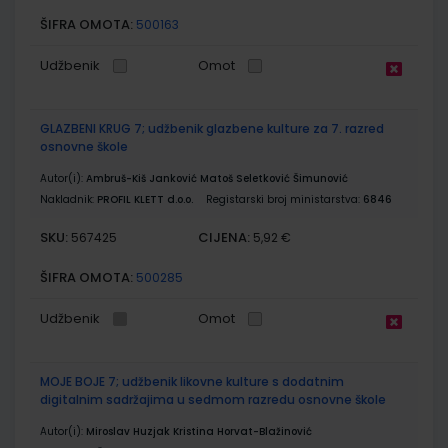
ŠIFRA OMOTA:
500163
Udžbenik
Omot
GLAZBENI KRUG 7; udžbenik glazbene kulture za 7. razred
osnovne škole
Autor(i):
Ambruš-Kiš Janković Matoš Seletković Šimunović
Nakladnik:
PROFIL KLETT d.o.o.
Registarski broj ministarstva:
6846
SKU:
CIJENA:
567425
5,92 €
ŠIFRA OMOTA:
500285
Udžbenik
Omot
MOJE BOJE 7; udžbenik likovne kulture s dodatnim
digitalnim sadržajima u sedmom razredu osnovne škole
Autor(i):
Miroslav Huzjak Kristina Horvat-Blažinović