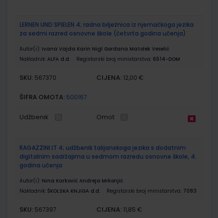
LERNEN UND SPIELEN 4; radna bilježnica iz njemačkoga jezika
za sedmi razred osnovne škole (četvrta godina učenja)
Autor(i):
Ivana Vajda Karin Nigl Gordana Matolek Veselić
Nakladnik:
ALFA d.d.
Registarski broj ministarstva:
6514-DOM
SKU:
CIJENA:
567370
12,00 €
ŠIFRA OMOTA:
500167
Udžbenik
Omot
RAGAZZINI.IT 4; udžbenik talijanskoga jezika s dodatnim
digitalnim sadržajima u sedmom razredu osnovne škole, 4.
godina učenja
Autor(i):
Nina Karković Andreja Mrkonjić
Nakladnik:
ŠKOLSKA KNJIGA d.d.
Registarski broj ministarstva:
7083
SKU:
CIJENA:
567397
11,85 €