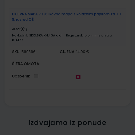
LIKOVNA MAPA 7 i 8; likovna mapa s kolažnim papirom za 7. i
8. razred OŠ
Autor(i):
/
Nakladnik:
ŠKOLSKA KNJIGA d.d.
Registarski broj ministarstva:
014177
SKU:
CIJENA:
569366
14,00 €
ŠIFRA OMOTA:
Udžbenik
Izdvajamo iz ponude