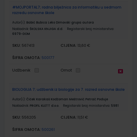
#MOJPORTAL7; radna bilježnica za informatiku u sedmom
razredu osnovne škole
Autor(i):
Babić Bubica Leko Dimovski grupa autora
Nakladnik:
ŠKOLSKA KNJIGA d.d.
Registarski broj ministarstva:
6979-DOM
SKU:
CIJENA:
567413
13,60 €
ŠIFRA OMOTA:
500177
Udžbenik
Omot
BIOLOGIJA 7; udžbenik iz biologije za 7. razred osnovne škole
Autor(i):
Čiček Karakaš Kodžoman Meštrović Petrač Poduje
Nakladnik:
PROFIL KLETT d.o.o.
Registarski broj ministarstva:
5981
SKU:
CIJENA:
556205
11,51 €
ŠIFRA OMOTA:
500261