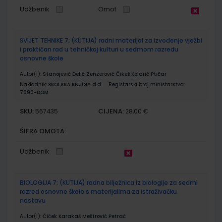
Udžbenik
Omot
SVIJET TEHNIKE 7; (KUTIJA) radni materijal za izvođenje vježbi
i praktičan rad u tehničkoj kulturi u sedmom razredu
osnovne škole
Autor(i):
Stanojević Delić Zenzerović Čikeš Kolarić Ptičar
Nakladnik:
ŠKOLSKA KNJIGA d.d.
Registarski broj ministarstva:
7090-DOM
SKU:
CIJENA:
567435
28,00 €
ŠIFRA OMOTA:
Udžbenik
BIOLOGIJA 7; (KUTIJA) radna bilježnica iz biologije za sedmi
razred osnovne škole s materijalima za istraživačku
nastavu
Autor(i):
Čiček Karakaš Meštrović Petrač