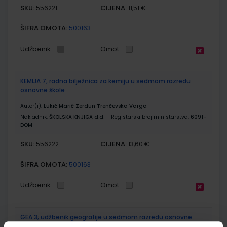
SKU:
CIJENA:
556221
11,51 €
ŠIFRA OMOTA:
500163
Udžbenik
Omot
KEMIJA 7; radna bilježnica za kemiju u sedmom razredu
osnovne škole
Autor(i):
Lukić Marić Zerdun Trenčevska Varga
Nakladnik:
ŠKOLSKA KNJIGA d.d.
Registarski broj ministarstva:
6091-
DOM
SKU:
CIJENA:
556222
13,60 €
ŠIFRA OMOTA:
500163
Udžbenik
Omot
GEA 3; udžbenik geografije u sedmom razredu osnovne
škole (2021)