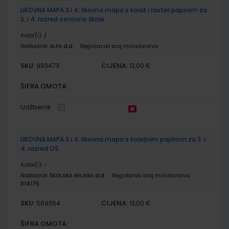
LIKOVNA MAPA 3 i 4; likovna mapa s kolaž i raster papirom za
3. i 4. razred osnovne škole
Autor(i):
/
Nakladnik:
ALFA d.d.
Registarski broj ministarstva:
SKU:
CIJENA:
993473
13,00 €
ŠIFRA OMOTA:
Udžbenik
LIKOVNA MAPA 3 i 4; likovna mapa s kolažnim papirom za 3. i
4. razred OŠ
Autor(i):
-
Nakladnik:
ŠKOLSKA KNJIGA d.d.
Registarski broj ministarstva:
014175
SKU:
CIJENA:
569364
13,00 €
ŠIFRA OMOTA: