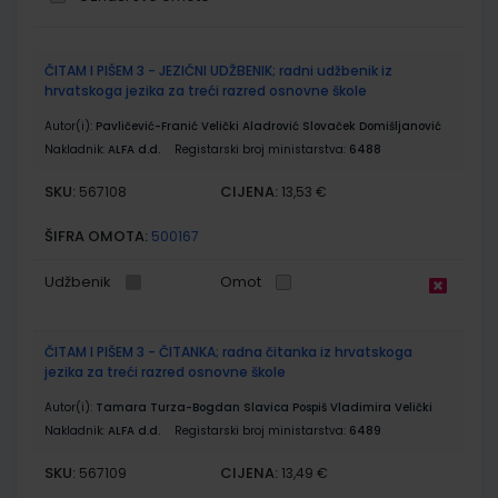
Grupirani
ČITAM I PIŠEM 3 - JEZIČNI UDŽBENIK; radni udžbenik iz
proizvodi
hrvatskoga jezika za treći razred osnovne škole
Autor(i):
Pavličević-Franić Velički Aladrović Slovaček Domišljanović
Nakladnik:
ALFA d.d.
Registarski broj ministarstva:
6488
SKU:
CIJENA:
567108
13,53 €
ŠIFRA OMOTA:
500167
Udžbenik
Omot
ČITAM I PIŠEM 3 - ČITANKA; radna čitanka iz hrvatskoga
jezika za treći razred osnovne škole
Autor(i):
Tamara Turza-Bogdan Slavica Pospiš Vladimira Velički
Nakladnik:
ALFA d.d.
Registarski broj ministarstva:
6489
SKU:
CIJENA:
567109
13,49 €