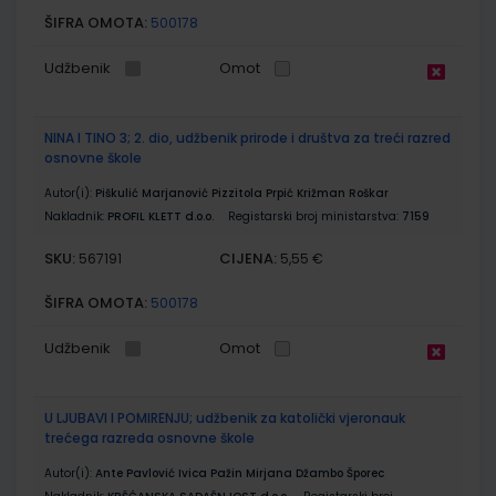
ŠIFRA OMOTA:
500178
Udžbenik
Omot
NINA I TINO 3; 2. dio, udžbenik prirode i društva za treći razred
osnovne škole
Autor(i):
Piškulić Marjanović Pizzitola Prpić Križman Roškar
Nakladnik:
PROFIL KLETT d.o.o.
Registarski broj ministarstva:
7159
SKU:
CIJENA:
567191
5,55 €
ŠIFRA OMOTA:
500178
Udžbenik
Omot
U LJUBAVI I POMIRENJU; udžbenik za katolički vjeronauk
trećega razreda osnovne škole
Autor(i):
Ante Pavlović Ivica Pažin Mirjana Džambo Šporec