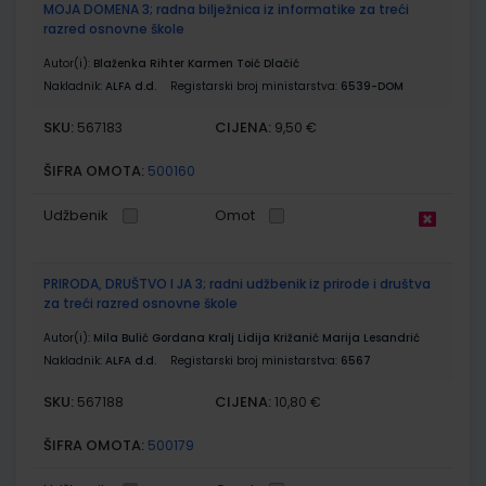
MOJA DOMENA 3; radna bilježnica iz informatike za treći
razred osnovne škole
Autor(i):
Blaženka Rihter Karmen Toić Dlačić
Nakladnik:
ALFA d.d.
Registarski broj ministarstva:
6539-DOM
SKU:
CIJENA:
567183
9,50 €
ŠIFRA OMOTA:
500160
Udžbenik
Omot
PRIRODA, DRUŠTVO I JA 3; radni udžbenik iz prirode i društva
za treći razred osnovne škole
Autor(i):
Mila Bulić Gordana Kralj Lidija Križanić Marija Lesandrić
Nakladnik:
ALFA d.d.
Registarski broj ministarstva:
6567
SKU:
CIJENA:
567188
10,80 €
ŠIFRA OMOTA:
500179