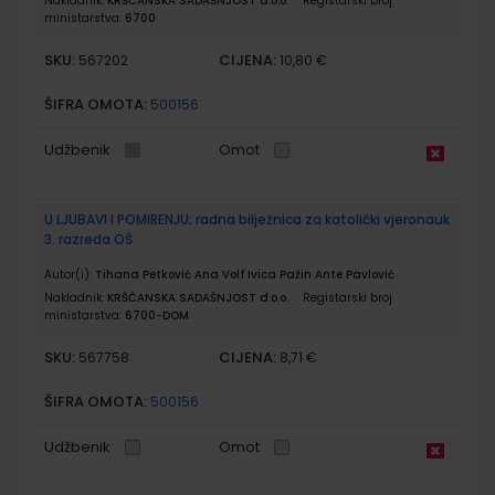
Nakladnik:
KRŠĆANSKA SADAŠNJOST d.o.o.
Registarski broj
ministarstva:
6700
SKU:
CIJENA:
567202
10,80 €
ŠIFRA OMOTA:
500156
Udžbenik
Omot
U LJUBAVI I POMIRENJU; radna bilježnica za katolički vjeronauk
3. razreda OŠ
Autor(i):
Tihana Petković Ana Volf Ivica Pažin Ante Pavlović
Nakladnik:
KRŠĆANSKA SADAŠNJOST d.o.o.
Registarski broj
ministarstva:
6700-DOM
SKU:
CIJENA:
567758
8,71 €
ŠIFRA OMOTA:
500156
Udžbenik
Omot