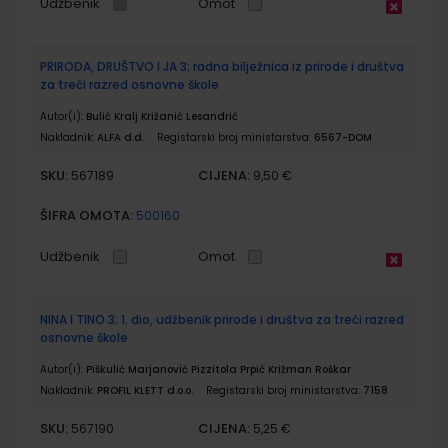
Udžbenik
Omot
PRIRODA, DRUŠTVO I JA 3; radna bilježnica iz prirode i društva
za treći razred osnovne škole
Autor(i):
Bulić Kralj Križanić Lesandrić
Nakladnik:
ALFA d.d.
Registarski broj ministarstva:
6567-DOM
SKU:
CIJENA:
567189
9,50 €
ŠIFRA OMOTA:
500160
Udžbenik
Omot
NINA I TINO 3; 1. dio, udžbenik prirode i društva za treći razred
osnovne škole
Autor(i):
Piškulić Marjanović Pizzitola Prpić Križman Roškar
Nakladnik:
PROFIL KLETT d.o.o.
Registarski broj ministarstva:
7158
SKU:
CIJENA:
567190
5,25 €