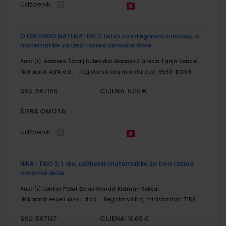
Udžbenik
OTKRIVAMO MATEMATIKU 3; listići za integriranu nastavu iz
matematike za treći razred osnovne škole
Autor(i):
Gabriela Žokalj Dubravka Glasnović Gracin Tanja Soucie
Nakladnik:
ALFA d.d.
Registarski broj ministarstva:
6553-DOM3
SKU:
CIJENA:
567166
9,00 €
ŠIFRA OMOTA:
Udžbenik
NINA I TINO 3; 1. dio, udžbenik matematike za treći razred
osnovne škole
Autor(i):
Lončar Pešut Boras Mandić Križman Roškar
Nakladnik:
PROFIL KLETT d.o.o.
Registarski broj ministarstva:
7156
SKU:
CIJENA:
567167
10,69 €