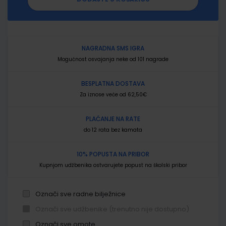
NAGRADNA SMS IGRA
Mogućnost osvajanja neke od 101 nagrade
BESPLATNA DOSTAVA
Za iznose veće od 62,50€
PLAĆANJE NA RATE
do 12 rata bez kamata
10% POPUSTA NA PRIBOR
Kupnjom udžbenika ostvarujete popust na školski pribor
Označi sve radne bilježnice
Označi sve udžbenike (trenutno nije dostupno)
Označi sve omote