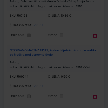
Autor(i):
Dubravka Glasnović Gracin Gabriela Žokalj Tanja Soucie
Nakladnik:
ALFA d.d.
Registarski broj ministarstva:
6553
SKU:
CIJENA:
567163
10,86 €
ŠIFRA OMOTA:
500167
Udžbenik
Omot
OTKRIVAMO MATEMATIKU 3; Radna bilježnica iz matematike
za treći razred osnovne škole
Autor(i):
Nakladnik:
ALFA d.d.
Registarski broj ministarstva:
6552-DOM
SKU:
CIJENA:
569744
9,50 €
ŠIFRA OMOTA:
500167
Udžbenik
Omot