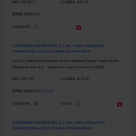
SKU:
CIJENA:
567872
9,50 €
ŠIFRA OMOTA:
Udžbenik
OTKRIVAMO MATEMATIKU 3; 1. dio, radni udžbenik iz
matematike za treći razred osnovne škole
Autor(i):
Dubravka Glasnović Gracin Gabriela Žokalj Tanja Soucie
Nakladnik:
ALFA d.d.
Registarski broj ministarstva:
6552
SKU:
CIJENA:
567162
10,76 €
ŠIFRA OMOTA:
500167
Udžbenik
Omot
OTKRIVAMO MATEMATIKU 3; 2. dio, radni udžbenik iz
matematike za treći razred osnovne škole