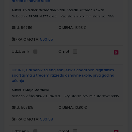
razred osnovne škole
Autor(i):
Veronek Germadnik Vekić Pocedić Križman Roškar
Nakladnik:
PROFIL KLETT d.o.o.
Registarski broj ministarstva:
7155
SKU:
CIJENA:
567116
13,53 €
ŠIFRA OMOTA:
500165
Udžbenik
Omot
DIP IN 3; udžbenik za engleski jezik s dodatnim digitalnim
sadržajima u trećem razredu osnovne škole, prva godina
učenja
Autor(i):
Maja Mardešić
Nakladnik:
ŠKOLSKA KNJIGA d.d.
Registarski broj ministarstva:
6995
SKU:
CIJENA:
567135
10,80 €
ŠIFRA OMOTA:
500158
Udžbenik
Omot