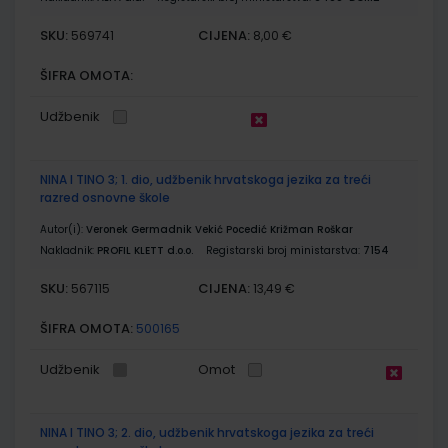
SKU:
CIJENA:
569741
8,00 €
ŠIFRA OMOTA:
Udžbenik
NINA I TINO 3; 1. dio, udžbenik hrvatskoga jezika za treći
razred osnovne škole
Autor(i):
Veronek Germadnik Vekić Pocedić Križman Roškar
Nakladnik:
PROFIL KLETT d.o.o.
Registarski broj ministarstva:
7154
SKU:
CIJENA:
567115
13,49 €
ŠIFRA OMOTA:
500165
Udžbenik
Omot
NINA I TINO 3; 2. dio, udžbenik hrvatskoga jezika za treći