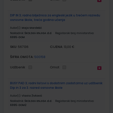
DIP IN 3; radna bilježnica za engleski jezik u trećem razredu
osnovne škole, treća godina učenja
Autor(i):
Maja Mardešić
Nakladnik:
ŠKOLSKA KNJIGA d.d.
Registarski broj ministarstva:
6995-DOM
SKU:
CIJENA:
567136
13,00 €
ŠIFRA OMOTA:
500158
Udžbenik
Omot
BUSY PAD 3; radni listovi s dodatnim zadatcima uz udžbenik
Dip in 3 za 3. razred osnovne škole
Autor(i):
Vlasta Živković
Nakladnik:
ŠKOLSKA KNJIGA d.d.
Registarski broj ministarstva:
6995-DOM2