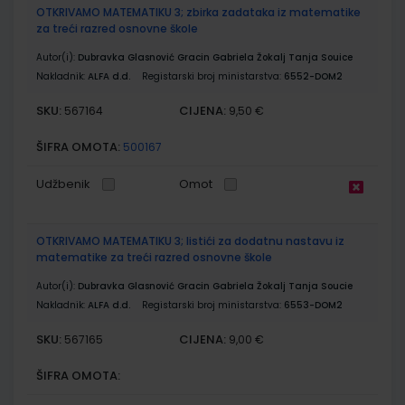
OTKRIVAMO MATEMATIKU 3; zbirka zadataka iz matematike
za treći razred osnovne škole
Autor(i):
Dubravka Glasnović Gracin Gabriela Žokalj Tanja Souice
Nakladnik:
ALFA d.d.
Registarski broj ministarstva:
6552-DOM2
SKU:
CIJENA:
567164
9,50 €
ŠIFRA OMOTA:
500167
Udžbenik
Omot
OTKRIVAMO MATEMATIKU 3; listići za dodatnu nastavu iz
matematike za treći razred osnovne škole
Autor(i):
Dubravka Glasnović Gracin Gabriela Žokalj Tanja Soucie
Nakladnik:
ALFA d.d.
Registarski broj ministarstva:
6553-DOM2
SKU:
CIJENA:
567165
9,00 €
ŠIFRA OMOTA: