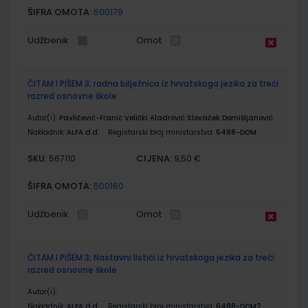
ŠIFRA OMOTA:
500179
Udžbenik
Omot
ČITAM I PIŠEM 3; radna bilježnica iz hrvatskoga jezika za treći
razred osnovne škole
Autor(i):
Pavličević-Franić Velički Aladrović Slovaček Domišljanović
Nakladnik:
ALFA d.d.
Registarski broj ministarstva:
6488-DOM
SKU:
CIJENA:
567110
9,50 €
ŠIFRA OMOTA:
500160
Udžbenik
Omot
ČITAM I PIŠEM 3; Nastavni listići iz hrvatskoga jezika za treći
razred osnovne škole
Autor(i):
Nakladnik:
ALFA d.d.
Registarski broj ministarstva:
6488-DOM2