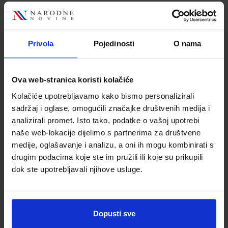
ŠIFRA OMOTA:
500165
Udžbenik
Omot
Privola
Pojedinosti
O nama
NINA I TINO 3; 2. dio, udžbenik matematike za treći razred
osnovne škole
Ova web-stranica koristi kolačiće
Autor(i):
Lončar Pešut Boras Mandić Križman Roškar
Kolačiće upotrebljavamo kako bismo personalizirali
Nakladnik:
PROFIL KLETT d.o.o.
Registarski broj ministarstva:
7157
sadržaj i oglase, omogućili značajke društvenih medija i
analizirali promet. Isto tako, podatke o vašoj upotrebi
SKU:
CIJENA:
567168
10,93 €
naše web-lokacije dijelimo s partnerima za društvene
ŠIFRA OMOTA:
500165
medije, oglašavanje i analizu, a oni ih mogu kombinirati s
drugim podacima koje ste im pružili ili koje su prikupili
Udžbenik
Omot
dok ste upotrebljavali njihove usluge.
NINA I TINO 3; zbirka zadataka iz matematike za 3. razred
osnovne škole
Dopusti sve
Autor(i):
Maja Križman Roškar