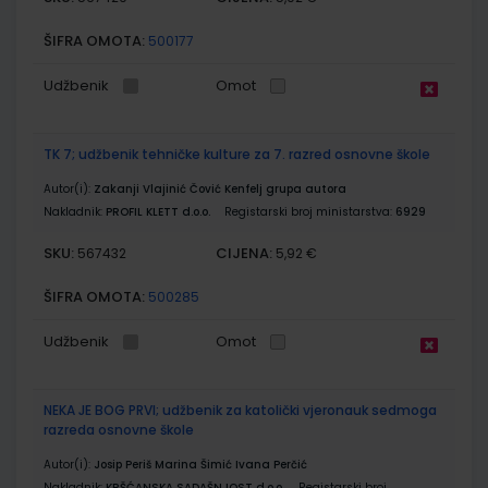
ŠIFRA OMOTA:
500177
Udžbenik
Omot
TK 7; udžbenik tehničke kulture za 7. razred osnovne škole
Autor(i):
Zakanji Vlajinić Čović Kenfelj grupa autora
Nakladnik:
PROFIL KLETT d.o.o.
Registarski broj ministarstva:
6929
SKU:
CIJENA:
567432
5,92 €
ŠIFRA OMOTA:
500285
Udžbenik
Omot
NEKA JE BOG PRVI; udžbenik za katolički vjeronauk sedmoga
razreda osnovne škole
Autor(i):
Josip Periš Marina Šimić Ivana Perčić
Nakladnik:
KRŠĆANSKA SADAŠNJOST d.o.o.
Registarski broj