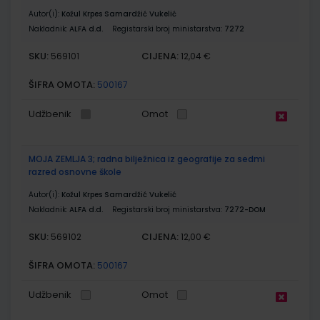
Autor(i):
Kožul Krpes Samardžić Vukelić
Nakladnik:
ALFA d.d.
Registarski broj ministarstva:
7272
SKU:
CIJENA:
569101
12,04 €
ŠIFRA OMOTA:
500167
Udžbenik
Omot
MOJA ZEMLJA 3; radna bilježnica iz geografije za sedmi
razred osnovne škole
Autor(i):
Kožul Krpes Samardžić Vukelić
Nakladnik:
ALFA d.d.
Registarski broj ministarstva:
7272-DOM
SKU:
CIJENA:
569102
12,00 €
ŠIFRA OMOTA:
500167
Udžbenik
Omot