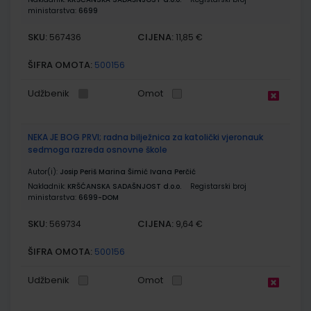
ministarstva:
6699
SKU:
CIJENA:
567436
11,85 €
ŠIFRA OMOTA:
500156
Udžbenik
Omot
NEKA JE BOG PRVI; radna bilježnica za katolički vjeronauk
sedmoga razreda osnovne škole
Autor(i):
Josip Periš Marina Šimić Ivana Perčić
Nakladnik:
KRŠĆANSKA SADAŠNJOST d.o.o.
Registarski broj
ministarstva:
6699-DOM
SKU:
CIJENA:
569734
9,64 €
ŠIFRA OMOTA:
500156
Udžbenik
Omot