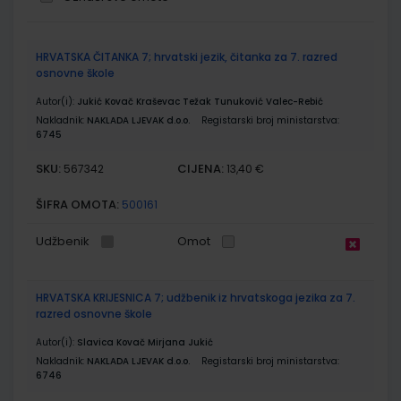
Grupirani
HRVATSKA ČITANKA 7; hrvatski jezik, čitanka za 7. razred
proizvodi
osnovne škole
Autor(i):
Jukić Kovač Kraševac Težak Tunuković Valec-Rebić
Nakladnik:
NAKLADA LJEVAK d.o.o.
Registarski broj ministarstva:
6745
SKU:
CIJENA:
567342
13,40 €
ŠIFRA OMOTA:
500161
Udžbenik
Omot
HRVATSKA KRIJESNICA 7; udžbenik iz hrvatskoga jezika za 7.
razred osnovne škole
Autor(i):
Slavica Kovač Mirjana Jukić
Nakladnik:
NAKLADA LJEVAK d.o.o.
Registarski broj ministarstva:
6746