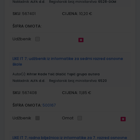
Nakladnik:
ALFA d.d.
Registarski broj ministarstva:
6528-DOM
SKU:
CIJENA:
567401
10,20 €
ŠIFRA OMOTA:
Udžbenik
LIKE IT 7; udžbenik iz informatike za sedmi razred osnovne
škole
Autor(i):
Rihter Rade Toić Dlačić Topić grupa autora
Nakladnik:
ALFA d.d.
Registarski broj ministarstva:
6520
SKU:
CIJENA:
567408
11,85 €
ŠIFRA OMOTA:
500167
Udžbenik
Omot
LIKE IT 7; radna bilježnica iz informatike za 7. razred osnovne