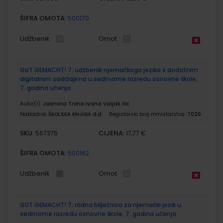
ŠIFRA OMOTA:
500170
Udžbenik
Omot
GUT GEMACHT! 7; udžbenik njemačkoga jezika s dodatnim
digitalnim sadržajima u sedmome razredu osnovne škole,
7. godina učenja
Autor(i):
Jasmina Troha Ivana Valjak Ilić
Nakladnik:
ŠKOLSKA KNJIGA d.d.
Registarski broj ministarstva:
7026
SKU:
CIJENA:
567375
17,77 €
ŠIFRA OMOTA:
500162
Udžbenik
Omot
GUT GEMACHT! 7; radna bilježnica za njemački jezik u
sedmome razredu osnovne škole, 7. godina učenja