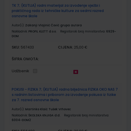
TK 7; (KUTIJA) radni materijal za izvođenje vježbi i
praktičnog rada iz tehničke kulture za sedmi razred
osnovne škole
Autor(i):
Zakanji Vlajinić Čović grupa autora
Nakladnik:
PROFIL KLETT d.o.o.
Registarski broj ministarstva:
6929-
DOM
SKU:
CIJENA:
567433
25,00 €
ŠIFRA OMOTA:
Udžbenik
POKUSI - FIZIKA 7; (KUTIJA) radna bilježnica FIZIKA OKO NAS 7
s radnim listovima i priborom za izvođenje pokusa iz fizike
za 7. razred osnovne škole
Autor(i):
Martinko Klaić Tušek Vrhovec
Nakladnik:
ŠKOLSKA KNJIGA d.d.
Registarski broj ministarstva:
6004-DOM2