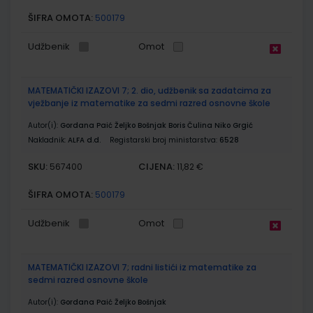
ŠIFRA OMOTA:
500179
Udžbenik
Omot
MATEMATIČKI IZAZOVI 7; 2. dio, udžbenik sa zadatcima za
vježbanje iz matematike za sedmi razred osnovne škole
Autor(i):
Gordana Paić Željko Bošnjak Boris Čulina Niko Grgić
Nakladnik:
ALFA d.d.
Registarski broj ministarstva:
6528
SKU:
CIJENA:
567400
11,82 €
ŠIFRA OMOTA:
500179
Udžbenik
Omot
MATEMATIČKI IZAZOVI 7; radni listići iz matematike za
sedmi razred osnovne škole
Autor(i):
Gordana Paić Željko Bošnjak