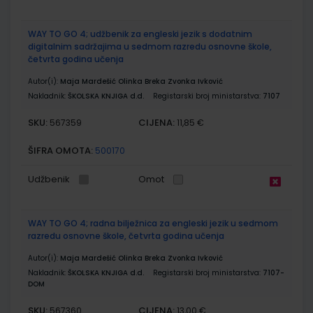
WAY TO GO 4; udžbenik za engleski jezik s dodatnim
digitalnim sadržajima u sedmom razredu osnovne škole,
četvrta godina učenja
Autor(i):
Maja Mardešić Olinka Breka Zvonka Ivković
Nakladnik:
ŠKOLSKA KNJIGA d.d.
Registarski broj ministarstva:
7107
SKU:
CIJENA:
567359
11,85 €
ŠIFRA OMOTA:
500170
Udžbenik
Omot
WAY TO GO 4; radna bilježnica za engleski jezik u sedmom
razredu osnovne škole, četvrta godina učenja
Autor(i):
Maja Mardešić Olinka Breka Zvonka Ivković
Nakladnik:
ŠKOLSKA KNJIGA d.d.
Registarski broj ministarstva:
7107-
DOM
SKU:
CIJENA:
567360
13,00 €