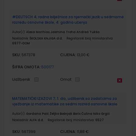
#DEUTSCH 4; radna bilježnica za njemački jezik u sedmome
razredu osnovne škole, 4. godina učenja
Autor(i):
Alexa Mathias Jasmina Troha Andrea Tukša
Nakladnik:
ŠKOLSKA KNJIGA d.d.
Registarski broj ministarstva:
6977-DOM
SKU:
CIJENA:
567378
13,00 €
ŠIFRA OMOTA:
500177
Udžbenik
Omot
MATEMATIČKI IZAZOVI 7; 1. dio, udžbenik sa zadatcima za
vježbanje iz matematike za sedmi razred osnovne škole
Autor(i):
Gordana Paić Željko Bošnjak Boris Čulina Niko Grgić
Nakladnik:
ALFA d.d.
Registarski broj ministarstva:
6527
SKU:
CIJENA:
567399
11,88 €