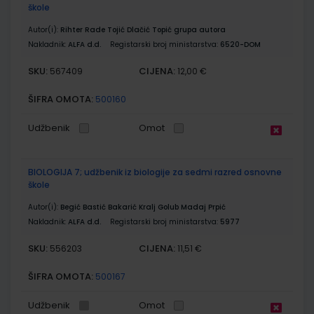
škole
Autor(i):
Rihter Rade Tojić Dlačić Topić grupa autora
Nakladnik:
ALFA d.d.
Registarski broj ministarstva:
6520-DOM
SKU:
CIJENA:
567409
12,00 €
ŠIFRA OMOTA:
500160
Udžbenik
Omot
BIOLOGIJA 7; udžbenik iz biologije za sedmi razred osnovne
škole
Autor(i):
Begić Bastić Bakarić Kralj Golub Madaj Prpić
Nakladnik:
ALFA d.d.
Registarski broj ministarstva:
5977
SKU:
CIJENA:
556203
11,51 €
ŠIFRA OMOTA:
500167
Udžbenik
Omot