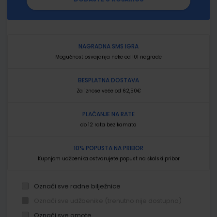
NAGRADNA SMS IGRA
Mogućnost osvajanja neke od 101 nagrade
BESPLATNA DOSTAVA
Za iznose veće od 62,50€
PLAĆANJE NA RATE
do 12 rata bez kamata
10% POPUSTA NA PRIBOR
Kupnjom udžbenika ostvarujete popust na školski pribor
Označi sve radne bilježnice
Označi sve udžbenike (trenutno nije dostupno)
Označi sve omote