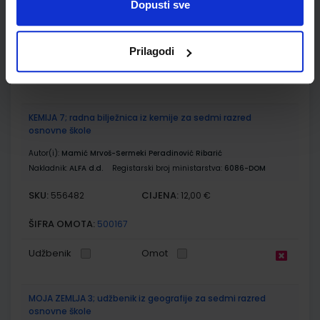
Dopusti sve
SKU:
CIJENA:
556218
11,51 €
ŠIFRA OMOTA:
500160
Prilagodi
Udžbenik
Omot
KEMIJA 7; radna bilježnica iz kemije za sedmi razred
osnovne škole
Autor(i):
Mamić Mrvoš-Sermeki Peradinović Ribarić
Nakladnik:
ALFA d.d.
Registarski broj ministarstva:
6086-DOM
SKU:
CIJENA:
556482
12,00 €
ŠIFRA OMOTA:
500167
Udžbenik
Omot
MOJA ZEMLJA 3; udžbenik iz geografije za sedmi razred
osnovne škole