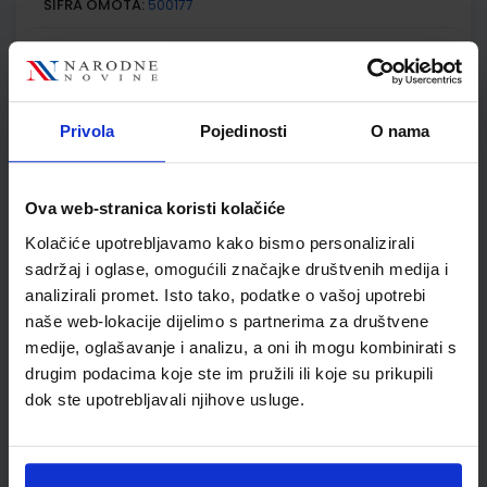
ŠIFRA OMOTA:
500177
Udžbenik
Omot
FIZIKA OKO NAS 7; radna bilježnica za fiziku u sedmom
Privola
Pojedinosti
O nama
razredu osnovne škole
Autor(i):
Vladimir Paar Tanja Ćulibrk Mladen Klaić Sanja Martinko
Nakladnik:
ŠKOLSKA KNJIGA d.d.
Registarski broj ministarstva:
Ova web-stranica koristi kolačiće
6004-DOM
Kolačiće upotrebljavamo kako bismo personalizirali
SKU:
CIJENA:
556215
13,60 €
sadržaj i oglase, omogućili značajke društvenih medija i
analizirali promet. Isto tako, podatke o vašoj upotrebi
ŠIFRA OMOTA:
500177
naše web-lokacije dijelimo s partnerima za društvene
Udžbenik
Omot
medije, oglašavanje i analizu, a oni ih mogu kombinirati s
drugim podacima koje ste im pružili ili koje su prikupili
dok ste upotrebljavali njihove usluge.
KEMIJA 7; udžbenik iz kemije za sedmi razred osnovne škole
Autor(i):
Mamić Mrvoš-Sermek Peradinović Ribarić
Nakladnik:
ALFA d.d.
Registarski broj ministarstva:
6086