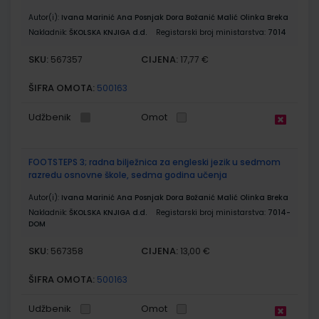
Autor(i):
Ivana Marinić Ana Posnjak Dora Božanić Malić Olinka Breka
Nakladnik:
ŠKOLSKA KNJIGA d.d.
Registarski broj ministarstva:
7014
SKU:
CIJENA:
567357
17,77 €
ŠIFRA OMOTA:
500163
Udžbenik
Omot
FOOTSTEPS 3; radna bilježnica za engleski jezik u sedmom
razredu osnovne škole, sedma godina učenja
Autor(i):
Ivana Marinić Ana Posnjak Dora Božanić Malić Olinka Breka
Nakladnik:
ŠKOLSKA KNJIGA d.d.
Registarski broj ministarstva:
7014-
DOM
SKU:
CIJENA:
567358
13,00 €
ŠIFRA OMOTA:
500163
Udžbenik
Omot