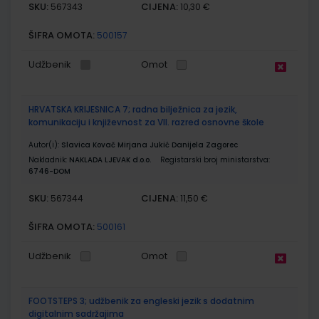
SKU:
CIJENA:
567343
10,30 €
ŠIFRA OMOTA:
500157
Udžbenik
Omot
HRVATSKA KRIJESNICA 7; radna bilježnica za jezik,
komunikaciju i književnost za VII. razred osnovne škole
Autor(i):
Slavica Kovač Mirjana Jukić Danijela Zagorec
Nakladnik:
NAKLADA LJEVAK d.o.o.
Registarski broj ministarstva:
6746-DOM
SKU:
CIJENA:
567344
11,50 €
ŠIFRA OMOTA:
500161
Udžbenik
Omot
FOOTSTEPS 3; udžbenik za engleski jezik s dodatnim
digitalnim sadržajima