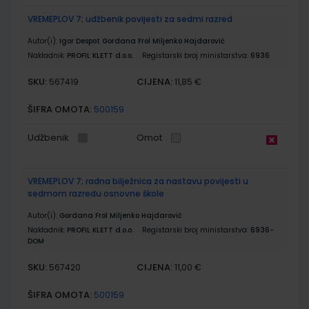
VREMEPLOV 7; udžbenik povijesti za sedmi razred
Autor(i):
Igor Despot Gordana Frol Miljenko Hajdarović
Nakladnik:
PROFIL KLETT d.o.o.
Registarski broj ministarstva:
6936
SKU:
CIJENA:
567419
11,85 €
ŠIFRA OMOTA:
500159
Udžbenik
Omot
VREMEPLOV 7; radna bilježnica za nastavu povijesti u
sedmom razredu osnovne škole
Autor(i):
Gordana Frol Miljenko Hajdarović
Nakladnik:
PROFIL KLETT d.o.o.
Registarski broj ministarstva:
6936-
DOM
SKU:
CIJENA:
567420
11,00 €
ŠIFRA OMOTA:
500159