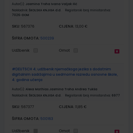
Autor(i):
Jasmina Troha Ivana Valjak Ilić
Nakladnik:
ŠKOLSKA KNJIGA d.d.
Registarski broj ministarstva:
7026-DOM
SKU:
CIJENA:
567376
13,00 €
ŠIFRA OMOTA:
500239
Udžbenik
Omot
#DEUTSCH 4; udžbenik njemačkoga jezika s dodatnim
digitalnim sadržajima u sedmome razredu osnovne škole,
4. godina učenja
Autor(i):
Alexa Mathias Jasmina Troha Andrea Tukša
Nakladnik:
ŠKOLSKA KNJIGA d.d.
Registarski broj ministarstva:
6977
SKU:
CIJENA:
567377
11,85 €
ŠIFRA OMOTA:
500163
Udžbenik
Omot