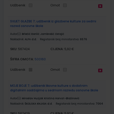
Udžbenik
Omot
SVIJET GLAZBE 7; udžbenik iz glazbene kulture za sedmi
razred osnovne škole
Autor(i):
Brlečić Đonlić Jambrošić Ostojić
Nakladnik:
ALFA d.d.
Registarski broj ministarstva:
6576
SKU:
CIJENA:
567424
5,92 €
ŠIFRA OMOTA:
500160
Udžbenik
Omot
MOJE BOJE 7; udžbenik likovne kulture s dodatnim
digitalnim sadržajima u sedmom razredu osnovne škole
Autor(i):
Miroslav Huzjak Kristina Horvat-Blažinović
Nakladnik:
ŠKOLSKA KNJIGA d.d.
Registarski broj ministarstva:
7064
SKU:
CIJENA:
567429
5,92 €