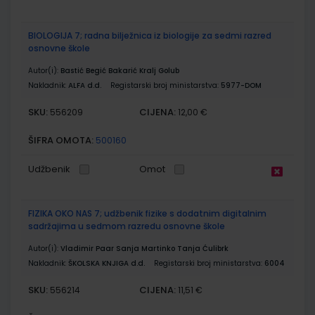
BIOLOGIJA 7; radna bilježnica iz biologije za sedmi razred
osnovne škole
Autor(i):
Bastić Begić Bakarić Kralj Golub
Nakladnik:
ALFA d.d.
Registarski broj ministarstva:
5977-DOM
SKU:
CIJENA:
556209
12,00 €
ŠIFRA OMOTA:
500160
Udžbenik
Omot
FIZIKA OKO NAS 7; udžbenik fizike s dodatnim digitalnim
sadržajima u sedmom razredu osnovne škole
Autor(i):
Vladimir Paar Sanja Martinko Tanja Ćulibrk
Nakladnik:
ŠKOLSKA KNJIGA d.d.
Registarski broj ministarstva:
6004
SKU:
CIJENA:
556214
11,51 €