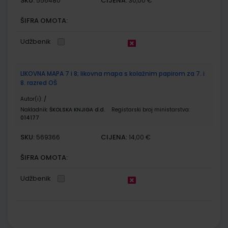
SKU:
CIJENA:
556480
30,00 €
ŠIFRA OMOTA:
Udžbenik
LIKOVNA MAPA 7 i 8; likovna mapa s kolažnim papirom za 7. i
8. razred OŠ
Autor(i):
/
Nakladnik:
ŠKOLSKA KNJIGA d.d.
Registarski broj ministarstva:
014177
SKU:
CIJENA:
569366
14,00 €
ŠIFRA OMOTA:
Udžbenik