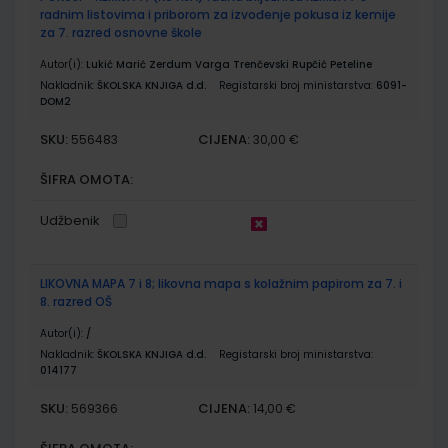
radnim listovima i priborom za izvođenje pokusa iz kemije
za 7. razred osnovne škole
Autor(i):
Lukić Marić Zerdum Varga Trenčevski Rupčić Peteline
Nakladnik:
ŠKOLSKA KNJIGA d.d.
Registarski broj ministarstva:
6091-
DOM2
SKU:
CIJENA:
556483
30,00 €
ŠIFRA OMOTA:
Udžbenik
LIKOVNA MAPA 7 i 8; likovna mapa s kolažnim papirom za 7. i
8. razred OŠ
Autor(i):
/
Nakladnik:
ŠKOLSKA KNJIGA d.d.
Registarski broj ministarstva:
014177
SKU:
CIJENA:
569366
14,00 €