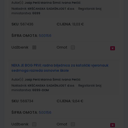
Autor(i):
Josip Periš Marina Šimić Ivana Perčić
Nakladnik:
KRŠĆANSKA SADAŠNJOST d.o.o.
Registarski broj
ministarstva:
6699
SKU:
CIJENA:
567436
13,03 €
ŠIFRA OMOTA:
500156
Udžbenik
Omot
NEKA JE BOG PRVI; radna bilježnica za katolički vjeronauk
sedmoga razreda osnovne škole
Autor(i):
Josip Periš Marina Šimić Ivana Perčić
Nakladnik:
KRŠĆANSKA SADAŠNJOST d.o.o.
Registarski broj
ministarstva:
6699-DOM
SKU:
CIJENA:
569734
9,64 €
ŠIFRA OMOTA:
500156
Udžbenik
Omot