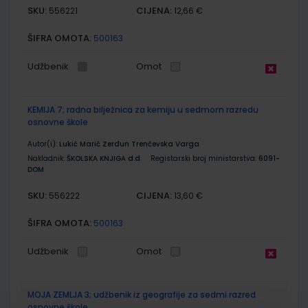
SKU:
CIJENA:
556221
12,66 €
ŠIFRA OMOTA:
500163
Udžbenik
Omot
KEMIJA 7; radna bilježnica za kemiju u sedmom razredu
osnovne škole
Autor(i):
Lukić Marić Zerdun Trenčevska Varga
Nakladnik:
ŠKOLSKA KNJIGA d.d.
Registarski broj ministarstva:
6091-
DOM
SKU:
CIJENA:
556222
13,60 €
ŠIFRA OMOTA:
500163
Udžbenik
Omot
MOJA ZEMLJA 3; udžbenik iz geografije za sedmi razred
osnovne škole