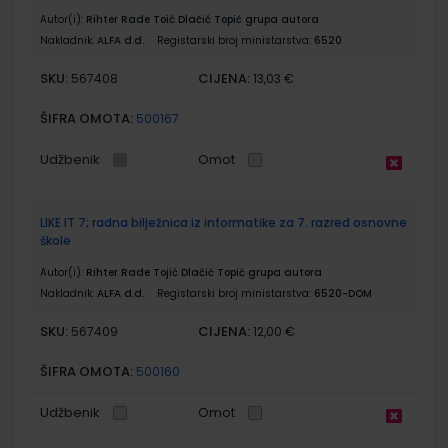
Autor(i):
Rihter Rade Toić Dlačić Topić grupa autora
Nakladnik:
ALFA d.d.
Registarski broj ministarstva:
6520
SKU:
CIJENA:
567408
13,03 €
ŠIFRA OMOTA:
500167
Udžbenik
Omot
LIKE IT 7; radna bilježnica iz informatike za 7. razred osnovne
škole
Autor(i):
Rihter Rade Tojić Dlačić Topić grupa autora
Nakladnik:
ALFA d.d.
Registarski broj ministarstva:
6520-DOM
SKU:
CIJENA:
567409
12,00 €
ŠIFRA OMOTA:
500160
Udžbenik
Omot