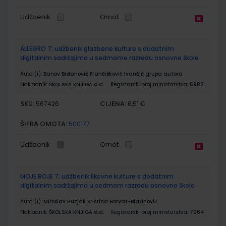
Udžbenik
Omot
ALLEGRO 7; udžbenik glazbene kulture s dodatnim
digitalnim sadržajima u sedmome razredu osnovne škole
Autor(i):
Banov Brđanović Frančišković Ivančić grupa autora
Nakladnik:
ŠKOLSKA KNJIGA d.d.
Registarski broj ministarstva:
6982
SKU:
CIJENA:
567426
6,51 €
ŠIFRA OMOTA:
500177
Udžbenik
Omot
MOJE BOJE 7; udžbenik likovne kulture s dodatnim
digitalnim sadržajima u sedmom razredu osnovne škole
Autor(i):
Miroslav Huzjak Kristina Horvat-Blažinović
Nakladnik:
ŠKOLSKA KNJIGA d.d.
Registarski broj ministarstva:
7064