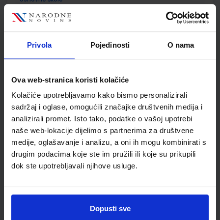
Autor(i):
Kožul Krpes Samardžić Vukelić
Nakladnik:
ALFA d.d.
Registarski broj ministarstva:
7272
SKU:
CIJENA:
569101
13,24 €
Privola
Pojedinosti
O nama
ŠIFRA OMOTA:
500167
Ova web-stranica koristi kolačiće
Udžbenik
Omot
Kolačiće upotrebljavamo kako bismo personalizirali
sadržaj i oglase, omogućili značajke društvenih medija i
MOJA ZEMLJA 3; radna bilježnica iz geografije za sedmi
analizirali promet. Isto tako, podatke o vašoj upotrebi
razred osnovne škole
naše web-lokacije dijelimo s partnerima za društvene
Autor(i):
Kožul Krpes Samardžić Vukelić
medije, oglašavanje i analizu, a oni ih mogu kombinirati s
Nakladnik:
ALFA d.d.
Registarski broj ministarstva:
7272-DOM
drugim podacima koje ste im pružili ili koje su prikupili
dok ste upotrebljavali njihove usluge.
SKU:
CIJENA:
569102
12,00 €
ŠIFRA OMOTA:
500167
Udžbenik
Omot
Dopusti sve