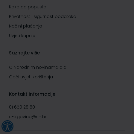
Kako do popusta
Privatnost i sigurnost podataka
Načini plaćanja
Uvjeti kupnje
Saznajte više
O Narodnim novinama d.d.
Opći uvjeti korištenja
Kontakt informacije
01 650 28 80
e-trgovina@nn.hr