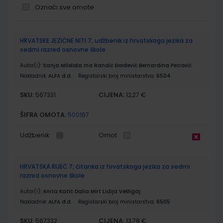
Označi sve omote
Grupirani
HRVATSKE JEZIČNE NITI 7; udžbenik iz hrvatskoga jezika za
proizvodi
sedmi razred osnovne škole
Autor(i):
Sanja Miloloža Ina Randić Đorđević Bernardina Petrović
Nakladnik:
ALFA d.d.
Registarski broj ministarstva:
6504
SKU:
CIJENA:
567331
12,27 €
ŠIFRA OMOTA:
500167
Udžbenik
Omot
HRVATSKA RIJEČ 7; čitanka iz hrvatskoga jezika za sedmi
razred osnovne škole
Autor(i):
Anita Katić Dalia Mirt Lidija Vešligaj
Nakladnik:
ALFA d.d.
Registarski broj ministarstva:
6505
SKU:
CIJENA:
567332
13,78 €