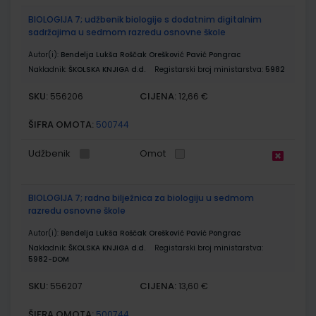
BIOLOGIJA 7; udžbenik biologije s dodatnim digitalnim
sadržajima u sedmom razredu osnovne škole
Autor(i):
Bendelja Lukša Roščak Orešković Pavić Pongrac
Nakladnik:
ŠKOLSKA KNJIGA d.d.
Registarski broj ministarstva:
5982
SKU:
CIJENA:
556206
12,66 €
ŠIFRA OMOTA:
500744
Udžbenik
Omot
BIOLOGIJA 7; radna bilježnica za biologiju u sedmom
razredu osnovne škole
Autor(i):
Bendelja Lukša Roščak Orešković Pavić Pongrac
Nakladnik:
ŠKOLSKA KNJIGA d.d.
Registarski broj ministarstva:
5982-DOM
SKU:
CIJENA:
556207
13,60 €
ŠIFRA OMOTA:
500744