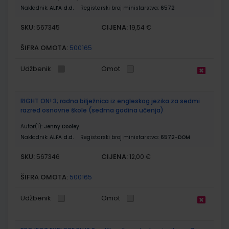
Nakladnik:
ALFA d.d.
Registarski broj ministarstva:
6572
SKU:
CIJENA:
567345
19,54 €
ŠIFRA OMOTA:
500165
Udžbenik
Omot
RIGHT ON! 3; radna bilježnica iz engleskog jezika za sedmi
razred osnovne škole (sedma godina učenja)
Autor(i):
Jenny Dooley
Nakladnik:
ALFA d.d.
Registarski broj ministarstva:
6572-DOM
SKU:
CIJENA:
567346
12,00 €
ŠIFRA OMOTA:
500165
Udžbenik
Omot