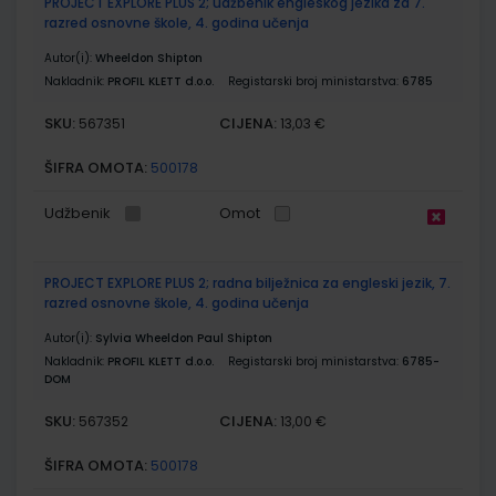
PROJECT EXPLORE PLUS 2; udžbenik engleskog jezika za 7.
razred osnovne škole, 4. godina učenja
Autor(i):
Wheeldon Shipton
Nakladnik:
PROFIL KLETT d.o.o.
Registarski broj ministarstva:
6785
SKU:
CIJENA:
567351
13,03 €
ŠIFRA OMOTA:
500178
Udžbenik
Omot
PROJECT EXPLORE PLUS 2; radna bilježnica za engleski jezik, 7.
razred osnovne škole, 4. godina učenja
Autor(i):
Sylvia Wheeldon Paul Shipton
Nakladnik:
PROFIL KLETT d.o.o.
Registarski broj ministarstva:
6785-
DOM
SKU:
CIJENA:
567352
13,00 €
ŠIFRA OMOTA:
500178