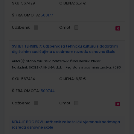
SKU:
CIJENA:
567429
6,51 €
ŠIFRA OMOTA:
500177
Udžbenik
Omot
SVIJET TEHNIKE 7; udžbenik za tehničku kulturu s dodatnim
digitalnim sadržajima u sedmom razredu osnovne škole
Autor(i):
Stanojević Delić Zenzerović Čikeš Kolarić Ptičar
Nakladnik:
ŠKOLSKA KNJIGA d.d.
Registarski broj ministarstva:
7090
SKU:
CIJENA:
567434
6,51 €
ŠIFRA OMOTA:
500744
Udžbenik
Omot
NEKA JE BOG PRVI; udžbenik za katolički vjeronauk sedmoga
razreda osnovne škole