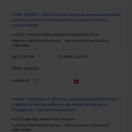
SVIJET TEHNIKE 7; (KUTIJA) radni materijal za izvođenje vježbi
i praktičan rad u tehničkoj kulturi u sedmom razredu
osnovne škole
Autor(i):
Stanojević Delić Zenzerović Čikeš Kolarić Ptičar
Nakladnik:
ŠKOLSKA KNJIGA d.d.
Registarski broj ministarstva:
7090-DOM
SKU:
CIJENA:
567435
28,00 €
ŠIFRA OMOTA:
Udžbenik
POKUSI - BIOLOGIJA 7; (KUTIJA) radna bilježnica BIOLOGIJA 7
s radnim listovima i priborom za izvođenje pokusa iz
biologije za 7. razred osnovne škole
Autor(i):
Bendelja Roščak Pavić Pongrac
Nakladnik:
ŠKOLSKA KNJIGA d.d.
Registarski broj ministarstva:
5982-DOM2