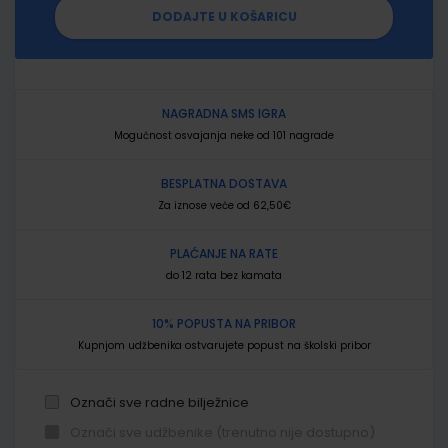
DODAJTE U KOŠARICU
NAGRADNA SMS IGRA
Mogućnost osvajanja neke od 101 nagrade
BESPLATNA DOSTAVA
Za iznose veće od 62,50€
PLAĆANJE NA RATE
do 12 rata bez kamata
10% POPUSTA NA PRIBOR
Kupnjom udžbenika ostvarujete popust na školski pribor
Označi sve radne bilježnice
Označi sve udžbenike (trenutno nije dostupno)