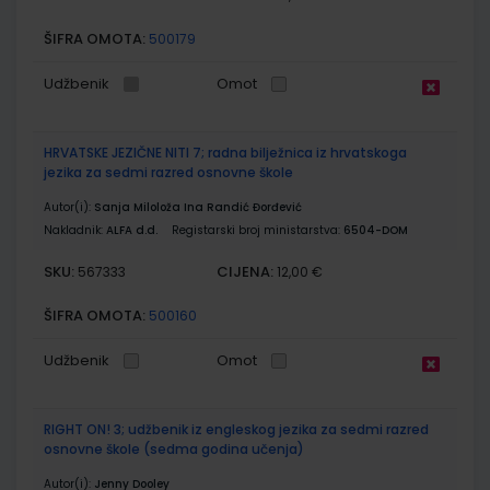
ŠIFRA OMOTA:
500179
Udžbenik
Omot
HRVATSKE JEZIČNE NITI 7; radna bilježnica iz hrvatskoga
jezika za sedmi razred osnovne škole
Autor(i):
Sanja Miloloža Ina Randić Đorđević
Nakladnik:
ALFA d.d.
Registarski broj ministarstva:
6504-DOM
SKU:
CIJENA:
567333
12,00 €
ŠIFRA OMOTA:
500160
Udžbenik
Omot
RIGHT ON! 3; udžbenik iz engleskog jezika za sedmi razred
osnovne škole (sedma godina učenja)
Autor(i):
Jenny Dooley