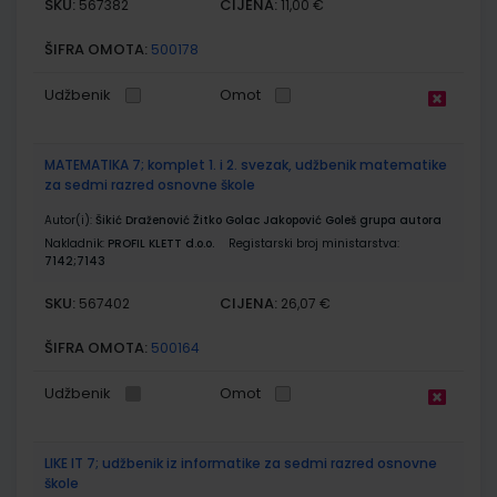
SKU:
CIJENA:
567382
11,00 €
ŠIFRA OMOTA:
500178
Udžbenik
Omot
MATEMATIKA 7; komplet 1. i 2. svezak, udžbenik matematike
za sedmi razred osnovne škole
Autor(i):
Šikić Draženović Žitko Golac Jakopović Goleš grupa autora
Nakladnik:
PROFIL KLETT d.o.o.
Registarski broj ministarstva:
7142;7143
SKU:
CIJENA:
567402
26,07 €
ŠIFRA OMOTA:
500164
Udžbenik
Omot
LIKE IT 7; udžbenik iz informatike za sedmi razred osnovne
škole