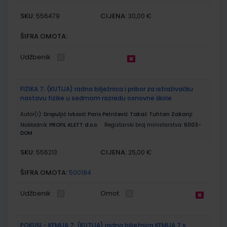
SKU:
CIJENA:
556479
30,00 €
ŠIFRA OMOTA:
Udžbenik
FIZIKA 7; (KUTIJA) radna bilježnica i pribor za istraživačku
nastavu fizike u sedmom razredu osnovne škole
Autor(i):
Dropuljić Ivković Paris Petričević Takač Tuhtan Zakanji
Nakladnik:
PROFIL KLETT d.o.o.
Registarski broj ministarstva:
6003-
DOM
SKU:
CIJENA:
556213
25,00 €
ŠIFRA OMOTA:
500184
Udžbenik
Omot
POKUSI - KEMIJA 7; (KUTIJA) radna bilježnica KEMIJA 7 s