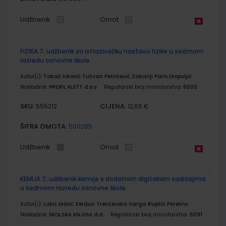
Udžbenik
Omot
FIZIKA 7; udžbenik za istrazivačku nastavu fizike u sedmom
razredu osnovne škole
Autor(i):
Takač Ivković Tuhtan Petričević Zakanji Paris Dropuljić
Nakladnik:
PROFIL KLETT d.o.o.
Registarski broj ministarstva:
6003
SKU:
CIJENA:
556212
12,66 €
ŠIFRA OMOTA:
500285
Udžbenik
Omot
KEMIJA 7; udžbenik kemije s dodatnim digitalnim sadržajima
u sedmom razredu osnovne škole
Autor(i):
Lukić Marić Zerdun Trenčevska Varga Rupčić Petelinc
Nakladnik:
ŠKOLSKA KNJIGA d.d.
Registarski broj ministarstva:
6091