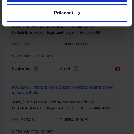
POVIJEST 7; udžbenik iz povijesti za sedmi razred osnovne
Prilagodi
škole
Autor(i):
Holjevac Katušić D.Finek A.Finek Birin Šarlija
Nakladnik:
ALFA d.d.
Registarski broj ministarstva:
6561
SKU:
CIJENA:
567417
13,03 €
ŠIFRA OMOTA:
500179
Udžbenik
Omot
POVIJEST 7; radna bilježnica iz povijesti za sedmi razred
osnovne škole
Autor(i):
Birin A.Finek D.Finek Holjevac Katušić Šarlija
Nakladnik:
ALFA d.d.
Registarski broj ministarstva:
6561-DOM
SKU:
CIJENA:
567418
12,00 €
ŠIFRA OMOTA:
500167