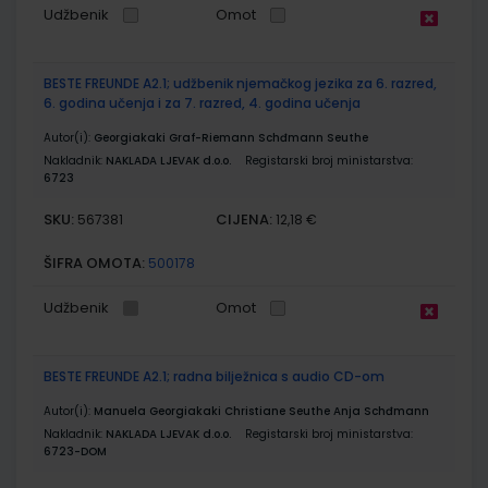
Udžbenik
Omot
BESTE FREUNDE A2.1; udžbenik njemačkog jezika za 6. razred,
6. godina učenja i za 7. razred, 4. godina učenja
Autor(i):
Georgiakaki Graf-Riemann Schđmann Seuthe
Nakladnik:
NAKLADA LJEVAK d.o.o.
Registarski broj ministarstva:
6723
SKU:
CIJENA:
567381
12,18 €
ŠIFRA OMOTA:
500178
Udžbenik
Omot
BESTE FREUNDE A2.1; radna bilježnica s audio CD-om
Autor(i):
Manuela Georgiakaki Christiane Seuthe Anja Schđmann
Nakladnik:
NAKLADA LJEVAK d.o.o.
Registarski broj ministarstva:
6723-DOM