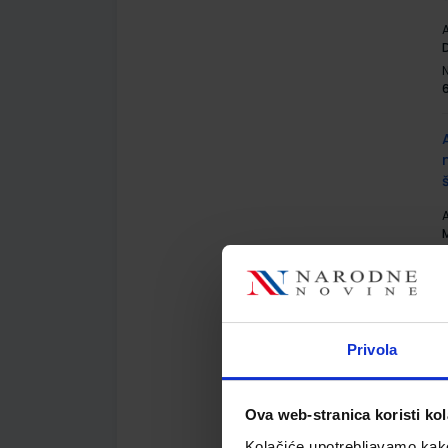
A
D
A
M
Privola
A
Ova web-stranica koristi kol
M
Kolačiće upotrebljavamo kako 