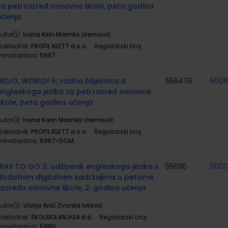
za peti razred osnovne škole, peta godina
učenja
utor(i):
Ivana Kirin Marinko Uremović
Nakladnik:
PROFIL KLETT d.o.o.
Registarski broj
ministarstva:
5987
HELLO, WORLD! 5; radna bilježnica iz
556476
5001
engleskoga jezika za peti razred osnovne
škole, peta godina učenja
utor(i):
Ivana Karin Marinko Uremović
Nakladnik:
PROFIL KLETT d.o.o.
Registarski broj
ministarstva:
5987-DOM
WAY TO GO 2; udžbenik engleskoga jezika s
556116
5001
dodatnim digitalnim sadržajima u petome
razredu osnovne škole, 2. godina učenja
utor(i):
Višnja Anić Zvonka Ivković
Nakladnik:
ŠKOLSKA KNJIGA d.d.
Registarski broj
ministarstva:
5990