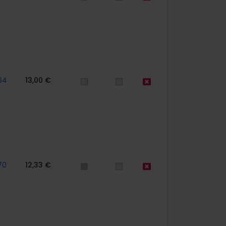
64
13,00 €
70
12,33 €