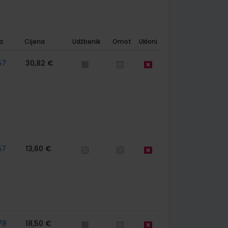
a
Cijena
Udžbenik
Omot
Ukloni
57
30,82 €
57
13,60 €
78
18,50 €