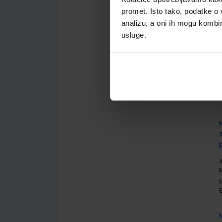
promet. Isto tako, podatke o 
analizu, a oni ih mogu kombini
usluge.
A
N
6
A
N
6