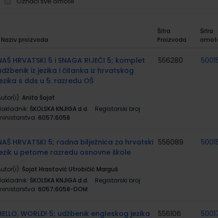
Označi sve omote
Šifra
Šifra
Naziv proizvoda
Proizvoda
omot
rupirani
roizvodi
NAŠ HRVATSKI 5 i SNAGA RIJEČI 5; komplet
556280
5001
udžbenik iz jezika i čitanka iz hrvatskog
jezika s dds u 5. razredu OŠ
utor(i):
Anita Šojat
Nakladnik:
ŠKOLSKA KNJIGA d.d.
Registarski broj
ministarstva:
6057;6058
NAŠ HRVATSKI 5; radna bilježnica za hrvatski
556089
5001
jezik u petome razredu osnovne škole
utor(i):
Šojat Hrastović Utrobičić Marguš
Nakladnik:
ŠKOLSKA KNJIGA d.d.
Registarski broj
ministarstva:
6057;6058-DOM
HELLO, WORLD! 5; udžbenik engleskog jezika
556106
5001