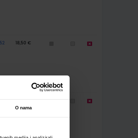
52
18,50 €
52
12,00 €
O nama
enih medija i analizirali