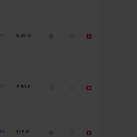
77
12,33 €
77
13,60 €
60
9,25 €