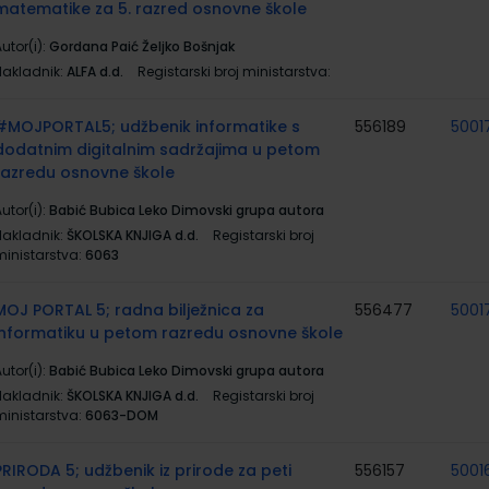
matematike za 5. razred osnovne škole
utor(i):
Gordana Paić Željko Bošnjak
Nakladnik:
ALFA d.d.
Registarski broj ministarstva:
#MOJPORTAL5; udžbenik informatike s
556189
5001
dodatnim digitalnim sadržajima u petom
razredu osnovne škole
utor(i):
Babić Bubica Leko Dimovski grupa autora
Nakladnik:
ŠKOLSKA KNJIGA d.d.
Registarski broj
ministarstva:
6063
MOJ PORTAL 5; radna bilježnica za
556477
5001
informatiku u petom razredu osnovne škole
utor(i):
Babić Bubica Leko Dimovski grupa autora
Nakladnik:
ŠKOLSKA KNJIGA d.d.
Registarski broj
ministarstva:
6063-DOM
PRIRODA 5; udžbenik iz prirode za peti
556157
5001