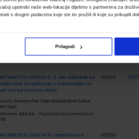
6129-DOM
vašoj upotrebi naše web-lokacije dijelimo s partnerima za društv
rati s drugim podacima koje ste im pružili ili koje su prikupili do
MATEMATIČKI IZAZOVI 5; 1. dio, udžbenik sa
556148
5001
zadatcima za vježbanje iz matematike za
peti razred osnovne škole
utor(i):
Gordana Paić Željko Bošnjak Boris Čulina
Prilagodi
iko Grgić
Nakladnik:
ALFA d.d.
Registarski broj ministarstva:
112
MATEMATIČKI IZAZOVI 5; 2. dio, udžbenik sa
556149
5001
zadatcima za vježbanje iz matematike za
peti razred osnovne škole
utor(i):
Gordana Paić Željko Bošnjak Boris Čulina
iko Grgić
Nakladnik:
ALFA d.d.
Registarski broj ministarstva:
113
MATEMATIČKI IZAZOVI 5; radni listovi iz
556523