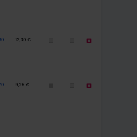
60
12,00 €
70
9,25 €