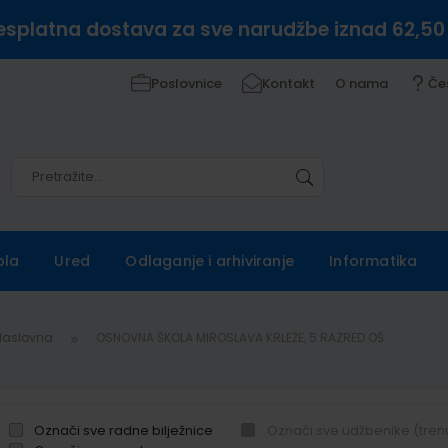
esplatna dostava za sve narudžbe iznad 62,50
Poslovnice
Kontakt
O nama
Če
Pretražite
Pretražite
ola
Ured
Odlaganje i arhiviranje
Informatika
Naslovna
OSNOVNA ŠKOLA MIROSLAVA KRLEŽE, 5.RAZRED OŠ
Označi sve radne bilježnice
Označi sve udžbenike (tren