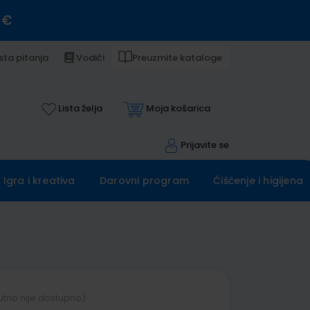
 €
sta pitanja
Vodiči
Preuzmite kataloge
Lista želja
Moja košarica
Prijavite se
Igra i kreativa
Darovni program
Čišćenje i higijena
utno nije dostupno)