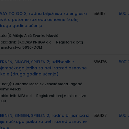
WAY TO GO 2; radna bilježnica za engleski
556117
5001
jezik u petome razredu osnovne škole,
druga godina učenja
utor(i):
Višnja Anić Zvonka Ivković
Nakladnik:
ŠKOLSKA KNJIGA d.d.
Registarski broj
ministarstva:
5990-DOM
LERNEN, SINGEN, SPIELEN 2; udžbenik iz
556126
5001
njemačkoga jezika za peti razred osnovne
škole (druga godina učenja)
utor(i):
Gordana Matolek Veselić Vlada Jagatić
amir Velički
Nakladnik:
ALFA d.d.
Registarski broj ministarstva:
6130
LERNEN, SINGEN, SPIELEN 2; radna bilježnica iz
556127
5001
njemačkoga jezika za peti razred osnovne
škole