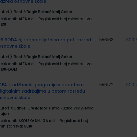
razred osnovne škole
utor(i):
Bastić Begić Bakarić Kralj Golub
Nakladnik:
ALFA d.d.
Registarski broj ministarstva:
6138
PRIRODA 5; radna bilježnica za peti razred
556163
5001
osnovne škole
utor(i):
Bastić Begić Bakarić Kralj Golub
Nakladnik:
ALFA d.d.
Registarski broj ministarstva:
6138-DOM
GEA 1; udžbenik geografije s dodatnim
556172
5001
digitalnim sadržajima u petom razredu
osnovne škole
utor(i):
Danijel Orešić Igor Tišma Ružica Vuk Alenka
Bujan
Nakladnik:
ŠKOLSKA KNJIGA d.d.
Registarski broj
ministarstva:
6018