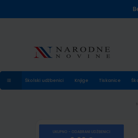
B
Školski udžbenici
Knjige
Tiskanice
Šk
UKUPNO - ODABRANI UDŽBENICI