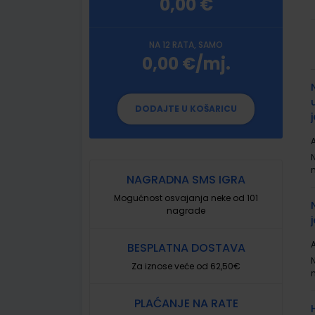
0,00 €
NA 12 RATA, SAMO
0,00 €/mj.
G
p
DODAJTE U KOŠARICU
A
NAGRADNA SMS IGRA
Mogućnost osvajanja neke od 101
nagrade
A
BESPLATNA DOSTAVA
Za iznose veće od 62,50€
PLAĆANJE NA RATE