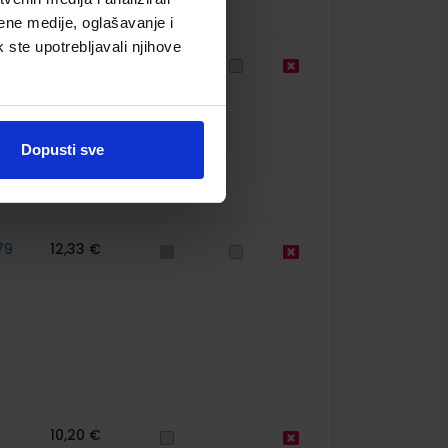
ene medije, oglašavanje i
k ste upotrebljavali njihove
79
12,33 €
Dopusti sve
79
12,33 €
10,20 €