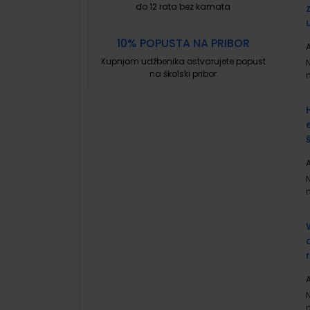
do 12 rata bez kamata
10% POPUSTA NA PRIBOR
A
Kupnjom udžbenika ostvarujete popust
na školski pribor
A
A