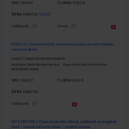
SKU:
CIJENA:
556241
10,50 €
ŠIFRA OMOTA:
500157
Udžbenik
Omot
PČELICA 1; nastavni listići za hrvatski jezik u prvom razredu
osnovne škole
Autor(i):
Sonja Ivić Marija Krmpotić
Nakladnik:
ŠKOLSKA KNJIGA d.d.
Registarski broj ministarstva:
6041;6042-DOM2
SKU:
CIJENA:
556227
8,00 €
ŠIFRA OMOTA:
Udžbenik
LET'S EXPLORE 1; Class book with eBook, udžbenik za engleski
jezik 1. razred osnovne škole, 1. godina učenja