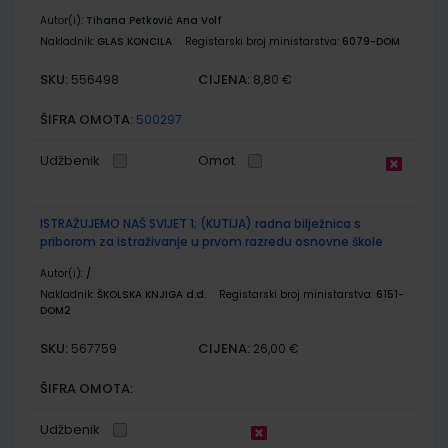
Autor(i):
Tihana Petković Ana Volf
Nakladnik:
GLAS KONCILA
Registarski broj ministarstva:
6079-DOM
SKU:
CIJENA:
556498
8,80 €
ŠIFRA OMOTA:
500297
Udžbenik
Omot
ISTRAŽUJEMO NAŠ SVIJET 1; (KUTIJA) radna bilježnica s
priborom za istraživanje u prvom razredu osnovne škole
Autor(i):
/
Nakladnik:
ŠKOLSKA KNJIGA d.d.
Registarski broj ministarstva:
6151-
DOM2
SKU:
CIJENA:
567759
26,00 €
ŠIFRA OMOTA:
Udžbenik