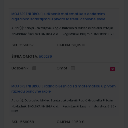
MOJ SRETNI BROJ 1; udžbenik matematike s dodatnim
digitalnim sadržajima u prvom razredu osnovne škole
Autor(i):
Sanja Jakovljević Rogić Dubravka Miklec Graciella Prtajin
Nakladnik:
ŠKOLSKA KNJIGA d.d.
Registarski broj ministarstva:
6123
SKU:
CIJENA:
556057
23,09 €
ŠIFRA OMOTA:
500239
Udžbenik
Omot
MOJ SRETNI BROJ 1; radna bilježnica za matematiku u prvom
razredu osnovne škole
Autor(i):
Dubravka Miklec Sanja Jakovljević Rogić Graciella Prtajin
Nakladnik:
ŠKOLSKA KNJIGA d.d.
Registarski broj ministarstva:
6123-
DOM
SKU:
CIJENA:
556058
10,50 €