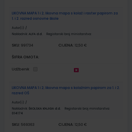
LIKOVNA MAPA 1 i 2; likovna mapa s kolaž i raster papirom za
1. i 2. razred osnovne škole
Autor(i):
/
Nakladnik:
ALFA d.d.
Registarski broj ministarstva:
SKU:
CIJENA:
991734
12,50 €
ŠIFRA OMOTA:
Udžbenik
LIKOVNA MAPA 1 i 2; likovna mapa s kolažnim papirom za 1. i 2.
razred OŠ
Autor(i):
/
Nakladnik:
ŠKOLSKA KNJIGA d.d.
Registarski broj ministarstva:
014174
SKU:
CIJENA:
569363
12,50 €