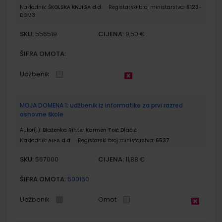
Nakladnik:
ŠKOLSKA KNJIGA d.d.
Registarski broj ministarstva:
6123-
DOM3
SKU:
CIJENA:
556519
9,50 €
ŠIFRA OMOTA:
Udžbenik
MOJA DOMENA 1; udžbenik iz informatike za prvi razred
osnovne škole
Autor(i):
Blaženka Rihter Karmen Toić Dlačić
Nakladnik:
ALFA d.d.
Registarski broj ministarstva:
6537
SKU:
CIJENA:
567000
11,88 €
ŠIFRA OMOTA:
500160
Udžbenik
Omot