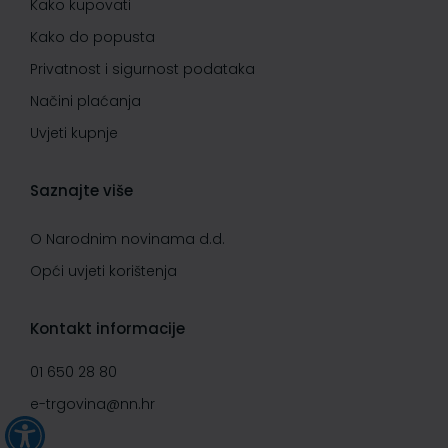
Kako kupovati
Kako do popusta
Privatnost i sigurnost podataka
Načini plaćanja
Uvjeti kupnje
Saznajte više
O Narodnim novinama d.d.
Opći uvjeti korištenja
Kontakt informacije
01 650 28 80
e-trgovina@nn.hr