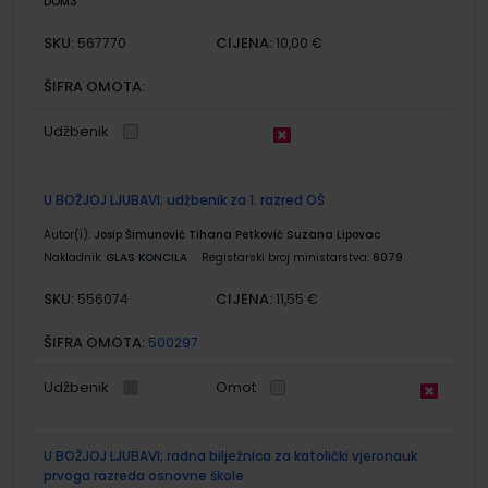
DOM3
SKU:
CIJENA:
567770
10,00 €
ŠIFRA OMOTA:
Udžbenik
U BOŽJOJ LJUBAVI; udžbenik za 1. razred OŠ
Autor(i):
Josip Šimunović Tihana Petković Suzana Lipovac
Nakladnik:
GLAS KONCILA
Registarski broj ministarstva:
6079
SKU:
CIJENA:
556074
11,55 €
ŠIFRA OMOTA:
500297
Udžbenik
Omot
U BOŽJOJ LJUBAVI; radna bilježnica za katolički vjeronauk
prvoga razreda osnovne škole