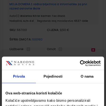
MOJA DOMENA 1; radna bilježnica iz informatike za prvi
razred osnovne škole
Autor(i):
Blaženka Rihter Karmen Toić Dlačić
Nakladnik:
ALFA d.d.
Registarski broj ministarstva:
6537-DOM
SKU:
CIJENA:
567001
9,50 €
ŠIFRA OMOTA:
500160
Udžbenik
Omot
ISTRAŽUJEMO NAŠ SVIJET 1; udžbenik prirode i društva s
dodatnim digitalnim sadržajima u prvom razredu osnovne
škole
Privola
Pojedinosti
O nama
Autor(i):
Alena Letina Tamara Kisovar Ivanda Ivan De Zan
Nakladnik:
ŠKOLSKA KNJIGA d.d.
Registarski broj ministarstva:
6151
Ova web-stranica koristi kolačiće
SKU:
CIJENA:
556070
11,55 €
Kolačiće upotrebljavamo kako bismo personalizirali
ŠIFRA OMOTA:
500239