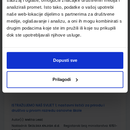
sadržaj i oglase, omogućili značajke društvenih medija i
analizirali promet. Isto tako, podatke o vašoj upotrebi
Udžbenik
Omot
naše web-lokacije dijelimo s partnerima za društvene
medije, oglašavanje i analizu, a oni ih mogu kombinirati s
ISTRAŽUJEMO NAŠ SVIJET 1; radna bilježnica za prirodu i
drugim podacima koje ste im pružili ili koje su prikupili
društvo u prvom razredu osnovne škole
dok ste upotrebljavali njihove usluge.
Autor(i):
Alena Letina Tamara Kisovar Ivanda Ivan De Zan
Nakladnik:
ŠKOLSKA KNJIGA d.d.
Registarski broj ministarstva:
6151-
DOM
Dopusti sve
SKU:
CIJENA:
556071
11,00 €
ŠIFRA OMOTA:
500239
Prilagodi
Udžbenik
Omot
ISTRAŽUJEMO NAŠ SVIJET 1; nastavni listići za prirodu i
društvo u prvom razredu osnovne škole
Autor(i):
Melita Lesić
Nakladnik:
ŠKOLSKA KNJIGA d.d.
Registarski broj ministarstva:
6151-