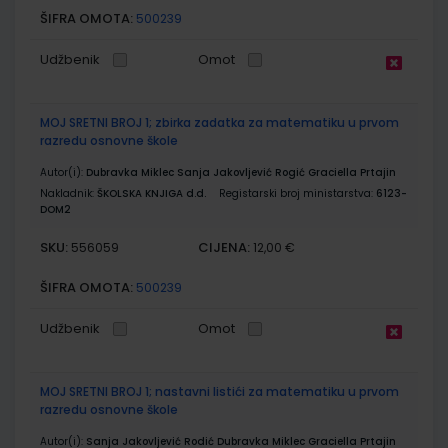
ŠIFRA OMOTA:
500239
Udžbenik
Omot
MOJ SRETNI BROJ 1; zbirka zadatka za matematiku u prvom
razredu osnovne škole
Autor(i):
Dubravka Miklec Sanja Jakovljević Rogić Graciella Prtajin
Nakladnik:
ŠKOLSKA KNJIGA d.d.
Registarski broj ministarstva:
6123-
DOM2
SKU:
CIJENA:
556059
12,00 €
ŠIFRA OMOTA:
500239
Udžbenik
Omot
MOJ SRETNI BROJ 1; nastavni listići za matematiku u prvom
razredu osnovne škole
Autor(i):
Sanja Jakovljević Rodić Dubravka Miklec Graciella Prtajin