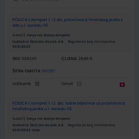
Grupirani
PČELICA 1; komplet 1. i 2 dio, početnica iz hrvatskog jezika s
proizvodi
dds u 1. razredu OŠ
Autor(i):
Sonja Ivić Marija Krmpotić
Nakladnik:
ŠKOLSKA KNJIGA d.d.
Registarski broj ministarstva:
6041;6042
SKU:
CIJENA:
556240
28,86 €
ŠIFRA OMOTA:
500157
Udžbenik
Omot
PČELICA 1; komplet 1. i 2. dio, radne bilježnice uz početnica iz
hrvatskog jezika u 1. razredu OŠ
Autor(i):
Sonja Ivić Marija Krmpotić
Nakladnik:
ŠKOLSKA KNJIGA d.d.
Registarski broj ministarstva:
6041;6042-DOM