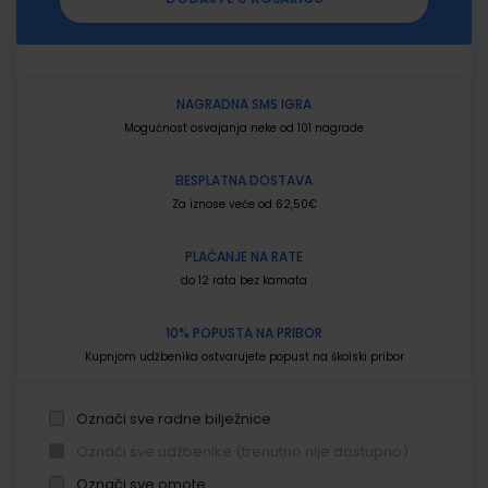
NAGRADNA SMS IGRA
Mogućnost osvajanja neke od 101 nagrade
BESPLATNA DOSTAVA
Za iznose veće od 62,50€
PLAĆANJE NA RATE
do 12 rata bez kamata
10% POPUSTA NA PRIBOR
Kupnjom udžbenika ostvarujete popust na školski pribor
Označi sve radne bilježnice
Označi sve udžbenike (trenutno nije dostupno)
Označi sve omote