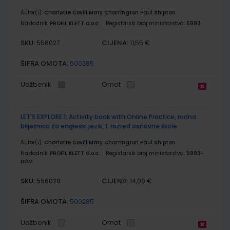
Autor(i):
Charlotte Covill Mary Charrington Paul Shipton
Nakladnik:
PROFIL KLETT d.o.o.
Registarski broj ministarstva:
5993
SKU:
CIJENA:
556027
11,55 €
ŠIFRA OMOTA:
500285
Udžbenik
Omot
LET'S EXPLORE 1; Activity book with Online Practice, radna
bilježnica za engleski jezik, 1. razred osnovne škole
Autor(i):
Charlotte Covill Mary Charrington Paul Shipton
Nakladnik:
PROFIL KLETT d.o.o.
Registarski broj ministarstva:
5993-
DOM
SKU:
CIJENA:
556028
14,00 €
ŠIFRA OMOTA:
500285
Udžbenik
Omot