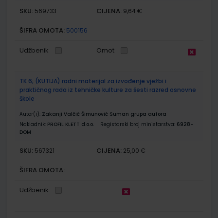
SKU:
CIJENA:
569733
9,64 €
ŠIFRA OMOTA:
500156
Udžbenik
Omot
TK 6; (KUTIJA) radni materijal za izvođenje vježbi i
praktičnog rada iz tehničke kulture za šesti razred osnovne
škole
Autor(i):
Zakanji Valčić Šimunović Suman grupa autora
Nakladnik:
PROFIL KLETT d.o.o.
Registarski broj ministarstva:
6928-
DOM
SKU:
CIJENA:
567321
25,00 €
ŠIFRA OMOTA:
Udžbenik