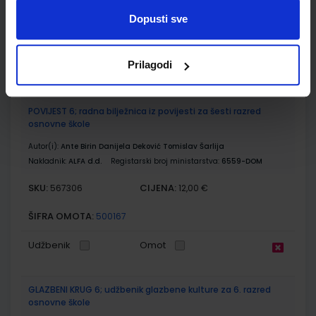
SKU:
CIJENA:
567305
12,18 €
Dopusti sve
ŠIFRA OMOTA:
500179
Prilagodi
Udžbenik
Omot
POVIJEST 6; radna bilježnica iz povijesti za šesti razred
osnovne škole
Autor(i):
Ante Birin Danijela Deković Tomislav Šarlija
Nakladnik:
ALFA d.d.
Registarski broj ministarstva:
6559-DOM
SKU:
CIJENA:
567306
12,00 €
ŠIFRA OMOTA:
500167
Udžbenik
Omot
GLAZBENI KRUG 6; udžbenik glazbene kulture za 6. razred
osnovne škole