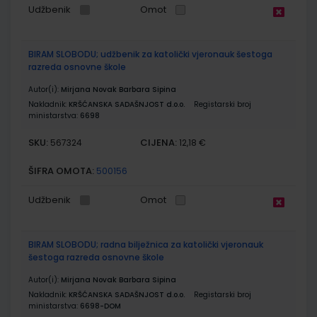
Udžbenik
Omot
BIRAM SLOBODU; udžbenik za katolički vjeronauk šestoga
razreda osnovne škole
Autor(i):
Mirjana Novak Barbara Sipina
Nakladnik:
KRŠĆANSKA SADAŠNJOST d.o.o.
Registarski broj
ministarstva:
6698
SKU:
CIJENA:
567324
12,18 €
ŠIFRA OMOTA:
500156
Udžbenik
Omot
BIRAM SLOBODU; radna bilježnica za katolički vjeronauk
šestoga razreda osnovne škole
Autor(i):
Mirjana Novak Barbara Sipina
Nakladnik:
KRŠĆANSKA SADAŠNJOST d.o.o.
Registarski broj
ministarstva:
6698-DOM