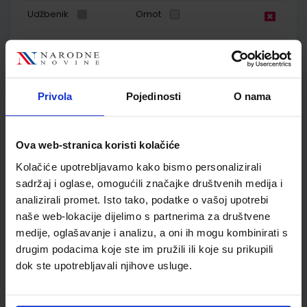
Udžbenik
Omot
GEA 2; radna bilježnica za geografiju u šestom razredu
osnovne škole
Autor(i):
Orešić Tišma Vuk Bujan Kralj
Privola
Pojedinosti
O nama
Nakladnik:
ŠKOLSKA KNJIGA d.d.
Registarski broj ministarstva:
7018-
DOM
SKU:
CIJENA:
567303
13,60 €
Ova web-stranica koristi kolačiće
Kolačiće upotrebljavamo kako bismo personalizirali
ŠIFRA OMOTA:
500175
sadržaj i oglase, omogućili značajke društvenih medija i
Udžbenik
Omot
analizirali promet. Isto tako, podatke o vašoj upotrebi
naše web-lokacije dijelimo s partnerima za društvene
medije, oglašavanje i analizu, a oni ih mogu kombinirati s
POVIJEST 6; udžbenik iz povijesti za šesti razred osnovne
drugim podacima koje ste im pružili ili koje su prikupili
škole
dok ste upotrebljavali njihove usluge.
Autor(i):
Ante Birin Tomislav Šarlija Danijela Deković
Nakladnik:
ALFA d.d.
Registarski broj ministarstva:
6559