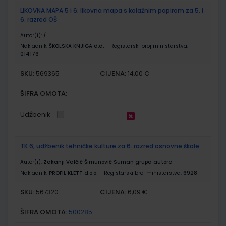
LIKOVNA MAPA 5 i 6; likovna mapa s kolažnim papirom za 5. i
6. razred OŠ
Autor(i):
/
Nakladnik:
ŠKOLSKA KNJIGA d.d.
Registarski broj ministarstva:
014176
SKU:
CIJENA:
569365
14,00 €
ŠIFRA OMOTA:
Udžbenik
TK 6; udžbenik tehničke kulture za 6. razred osnovne škole
Autor(i):
Zakanji Valčić Šimunović Suman grupa autora
Nakladnik:
PROFIL KLETT d.o.o.
Registarski broj ministarstva:
6928
SKU:
CIJENA:
567320
6,09 €
ŠIFRA OMOTA:
500285