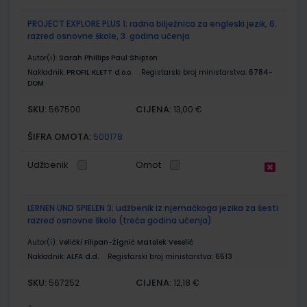
PROJECT EXPLORE PLUS 1; radna bilježnica za engleski jezik, 6.
razred osnovne škole, 3. godina učenja
Autor(i):
Sarah Phillips Paul Shipton
Nakladnik:
PROFIL KLETT d.o.o.
Registarski broj ministarstva:
6784-
DOM
SKU:
CIJENA:
567500
13,00 €
ŠIFRA OMOTA:
500178
Udžbenik
Omot
LERNEN UND SPIELEN 3; udžbenik iz njemačkoga jezika za šesti
razred osnovne škole (treća godina učenja)
Autor(i):
Velički Filipan-Žignić Matolek Veselić
Nakladnik:
ALFA d.d.
Registarski broj ministarstva:
6513
SKU:
CIJENA:
567252
12,18 €