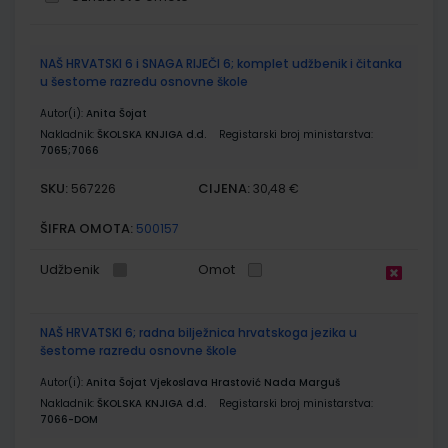
Grupirani
NAŠ HRVATSKI 6 i SNAGA RIJEČI 6; komplet udžbenik i čitanka
proizvodi
u šestome razredu osnovne škole
Autor(i):
Anita Šojat
Nakladnik:
ŠKOLSKA KNJIGA d.d.
Registarski broj ministarstva:
7065;7066
SKU:
CIJENA:
567226
30,48 €
ŠIFRA OMOTA:
500157
Udžbenik
Omot
NAŠ HRVATSKI 6; radna bilježnica hrvatskoga jezika u
šestome razredu osnovne škole
Autor(i):
Anita Šojat Vjekoslava Hrastović Nada Marguš
Nakladnik:
ŠKOLSKA KNJIGA d.d.
Registarski broj ministarstva:
7066-DOM