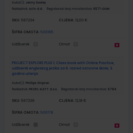
Autor(i):
Jenny Dooley
Nakladnik:
ALFA d.d.
Registarski broj ministarstva:
6571-DOM
SKU:
CIJENA:
567234
12,00 €
ŠIFRA OMOTA:
500165
Udžbenik
Omot
PROJECT EXPLORE PLUS 1; Class book with Online Practice,
udžbenik engleskog jezika za 6. razred osnovne škole, 3.
godina učenja
Autor(i):
Phillips Shipton
Nakladnik:
PROFIL KLETT d.o.o.
Registarski broj ministarstva:
6784
SKU:
CIJENA:
567239
12,18 €
ŠIFRA OMOTA:
500178
Udžbenik
Omot