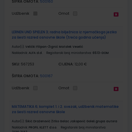
ŠIFRA OMOTA:
500160
Udžbenik
Omot
LERNEN UND SPIELEN 3; radna bilježnica iz njemačkoga jezika
za šesti razred osnovne škole (treća godina učenja)
Autor(i):
Velički Filipan-Žignić Matolek Veselić
Nakladnik:
ALFA d.d.
Registarski broj ministarstva:
6513-DOM
SKU:
CIJENA:
567253
12,00 €
ŠIFRA OMOTA:
500167
Udžbenik
Omot
MATEMATIKA 6; komplet 1. i 2. svezak, udžbenik matematike
za šesti razred osnovne škole
Autor(i):
Šikić Draženović Žitko Golac Jakopović Goleš grupa autora
Nakladnik:
PROFIL KLETT d.o.o.
Registarski broj ministarstva: