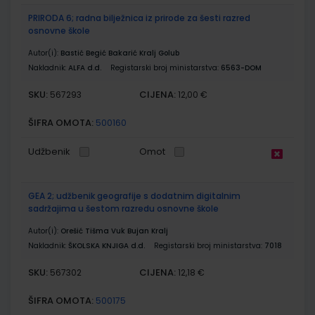
PRIRODA 6; radna bilježnica iz prirode za šesti razred
osnovne škole
Autor(i):
Bastić Begić Bakarić Kralj Golub
Nakladnik:
ALFA d.d.
Registarski broj ministarstva:
6563-DOM
SKU:
CIJENA:
567293
12,00 €
ŠIFRA OMOTA:
500160
Udžbenik
Omot
GEA 2; udžbenik geografije s dodatnim digitalnim
sadržajima u šestom razredu osnovne škole
Autor(i):
Orešić Tišma Vuk Bujan Kralj
Nakladnik:
ŠKOLSKA KNJIGA d.d.
Registarski broj ministarstva:
7018
SKU:
CIJENA:
567302
12,18 €
ŠIFRA OMOTA:
500175