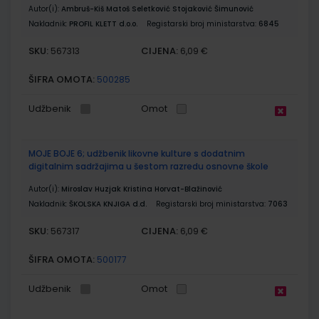
Autor(i):
Ambruš-Kiš Matoš Seletković Stojaković Šimunović
Nakladnik:
PROFIL KLETT d.o.o.
Registarski broj ministarstva:
6845
SKU:
CIJENA:
567313
6,09 €
ŠIFRA OMOTA:
500285
Udžbenik
Omot
MOJE BOJE 6; udžbenik likovne kulture s dodatnim
digitalnim sadržajima u šestom razredu osnovne škole
Autor(i):
Miroslav Huzjak Kristina Horvat-Blažinović
Nakladnik:
ŠKOLSKA KNJIGA d.d.
Registarski broj ministarstva:
7063
SKU:
CIJENA:
567317
6,09 €
ŠIFRA OMOTA:
500177
Udžbenik
Omot