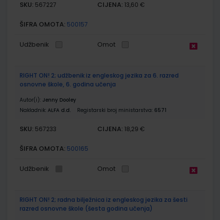
SKU:
CIJENA:
567227
13,60 €
ŠIFRA OMOTA:
500157
Udžbenik
Omot
RIGHT ON! 2; udžbenik iz engleskog jezika za 6. razred
osnovne škole, 6. godina učenja
Autor(i):
Jenny Dooley
Nakladnik:
ALFA d.d.
Registarski broj ministarstva:
6571
SKU:
CIJENA:
567233
18,29 €
ŠIFRA OMOTA:
500165
Udžbenik
Omot
RIGHT ON! 2; radna bilježnica iz engleskog jezika za šesti
razred osnovne škole (šesta godina učenja)