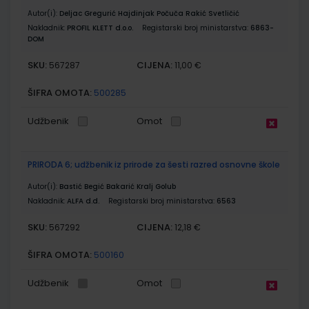
Autor(i):
Deljac Gregurić Hajdinjak Počuča Rakić Svetličić
Nakladnik:
PROFIL KLETT d.o.o.
Registarski broj ministarstva:
6863-
DOM
SKU:
CIJENA:
567287
11,00 €
ŠIFRA OMOTA:
500285
Udžbenik
Omot
PRIRODA 6; udžbenik iz prirode za šesti razred osnovne škole
Autor(i):
Bastić Begić Bakarić Kralj Golub
Nakladnik:
ALFA d.d.
Registarski broj ministarstva:
6563
SKU:
CIJENA:
567292
12,18 €
ŠIFRA OMOTA:
500160
Udžbenik
Omot