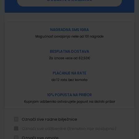
NAGRADNA SMS IGRA
Mogućnost osvajanja neke od 101 nagrade
BESPLATNA DOSTAVA
Za iznose veće od 62,50€
PLAĆANJE NA RATE
do 12 rata bez kamata
10% POPUSTA NA PRIBOR
Kupnjom udžbenika ostvarujete popust na školski pribor
Označi sve radne bilježnice
Označi sve udžbenike (trenutno nije dostupno)
Označi sve omote