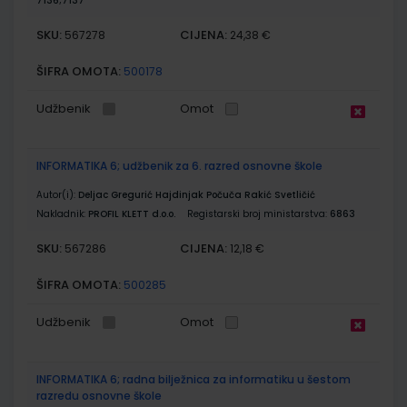
7136;7137
SKU:
CIJENA:
567278
24,38 €
ŠIFRA OMOTA:
500178
Udžbenik
Omot
INFORMATIKA 6; udžbenik za 6. razred osnovne škole
Autor(i):
Deljac Gregurić Hajdinjak Počuča Rakić Svetličić
Nakladnik:
PROFIL KLETT d.o.o.
Registarski broj ministarstva:
6863
SKU:
CIJENA:
567286
12,18 €
ŠIFRA OMOTA:
500285
Udžbenik
Omot
INFORMATIKA 6; radna bilježnica za informatiku u šestom
razredu osnovne škole