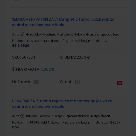
Grupirani
SEDMICA i HRVATSKI ZA 7; komplet čitanka i udžbenik za
proizvodi
sedmi razred osnovne škole
Autor(i):
Greblički-Miculinić Matošević Sykora-Nagy grupa autora
Nakladnik:
PROFIL KLETT d.o.o.
Registarski broj ministarstva:
6919;6920
SKU:
CIJENA:
567334
23,70 €
ŠIFRA OMOTA:
500176
Udžbenik
Omot
HRVATSKI ZA 7; radna bilježnica iz hrvatskoga jezika za
sedmi razred osnovne škole
Autor(i):
Kučinić Lovrenčić-Rojc Lugomer Sykora-Nagy Šopar
Nakladnik:
PROFIL KLETT d.o.o.
Registarski broj ministarstva:
6920-
DOM