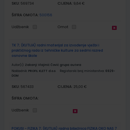
SKU:
CIJENA:
569734
9,64 €
ŠIFRA OMOTA:
500156
Udžbenik
Omot
TK 7; (KUTIJA) radni materijal za izvođenje vježbi i
praktičnog rada iz tehničke kulture za sedmi razred
osnovne škole
Autor(i):
Zakanji Vlajinić Čović grupa autora
Nakladnik:
PROFIL KLETT d.o.o.
Registarski broj ministarstva:
6929-
DOM
SKU:
CIJENA:
567433
25,00 €
ŠIFRA OMOTA:
Udžbenik
POKUSI - FIZIKA 7; (KUTIJA) radna bilježnica FIZIKA OKO NAS 7