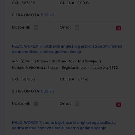
SKU:
CIJENA:
567335
13,00 €
ŠIFRA OMOTA:
500176
Udžbenik
Omot
HELLO, WORLD! 7; udžbenik engleskog jezika za sedmi razred
osnovne škole, sedma godina učenja
Autor(i):
Sanja Božinović Snježana Pavić Mia Šavrljuga
Nakladnik:
PROFIL KLETT d.o.o.
Registarski broj ministarstva:
6852
SKU:
CIJENA:
567353
17,77 €
ŠIFRA OMOTA:
500178
Udžbenik
Omot
HELLO, WORLD! 7; radna bilježnica iz engleskoga jezika za
sedmi razred osnovne škole, sedma godina učenja