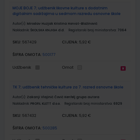
MOJE BOJE 7; udžbenik likovne kulture s dodatnim
digitalnim sadržajima u sedmom razredu osnovne škole
Autor(i):
Miroslav Huzjak Kristina Horvat-Blažinović
Nakladnik:
ŠKOLSKA KNJIGA d.d.
Registarski broj ministarstva:
7064
SKU:
CIJENA:
567429
5,92 €
ŠIFRA OMOTA:
500177
Udžbenik
Omot
TK 7; udžbenik tehničke kulture za 7. razred osnovne škole
Autor(i):
Zakanji Vlajinić Čović Kenfelj grupa autora
Nakladnik:
PROFIL KLETT d.o.o.
Registarski broj ministarstva:
6929
SKU:
CIJENA:
567432
5,92 €
ŠIFRA OMOTA:
500285