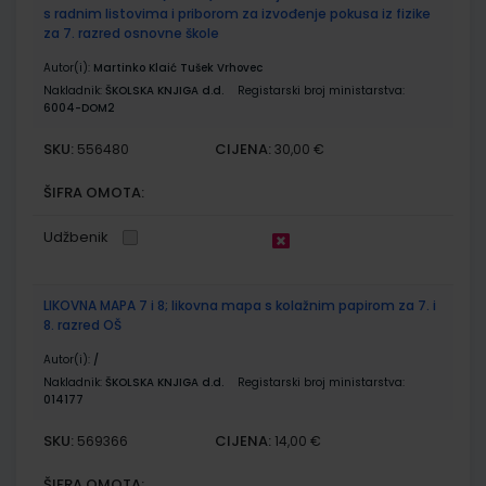
s radnim listovima i priborom za izvođenje pokusa iz fizike
za 7. razred osnovne škole
Autor(i):
Martinko Klaić Tušek Vrhovec
Nakladnik:
ŠKOLSKA KNJIGA d.d.
Registarski broj ministarstva:
6004-DOM2
SKU:
CIJENA:
556480
30,00 €
ŠIFRA OMOTA:
Udžbenik
LIKOVNA MAPA 7 i 8; likovna mapa s kolažnim papirom za 7. i
8. razred OŠ
Autor(i):
/
Nakladnik:
ŠKOLSKA KNJIGA d.d.
Registarski broj ministarstva:
014177
SKU:
CIJENA:
569366
14,00 €
ŠIFRA OMOTA: