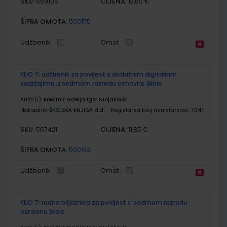
SKU:
CIJENA:
569106
13,60 €
ŠIFRA OMOTA:
500175
Udžbenik
Omot
KLIO 7; udžbenik za povijest s dodatnim digitalnim
sadržajima u sedmom razredu osnovne škole
Autor(i):
Krešimir Erdelja Igor Stojaković
Nakladnik:
ŠKOLSKA KNJIGA d.d.
Registarski broj ministarstva:
7041
SKU:
CIJENA:
567421
11,85 €
ŠIFRA OMOTA:
500163
Udžbenik
Omot
KLIO 7; radna bilježnica za povijest u sedmom razredu
osnovne škole