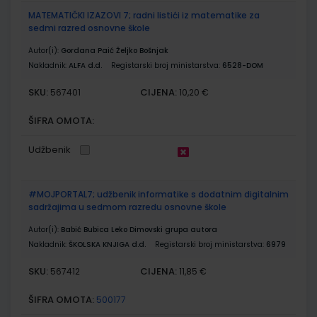
MATEMATIČKI IZAZOVI 7; radni listići iz matematike za
sedmi razred osnovne škole
Autor(i):
Gordana Paić Željko Bošnjak
Nakladnik:
ALFA d.d.
Registarski broj ministarstva:
6528-DOM
SKU:
CIJENA:
567401
10,20 €
ŠIFRA OMOTA:
Udžbenik
#MOJPORTAL7; udžbenik informatike s dodatnim digitalnim
sadržajima u sedmom razredu osnovne škole
Autor(i):
Babić Bubica Leko Dimovski grupa autora
Nakladnik:
ŠKOLSKA KNJIGA d.d.
Registarski broj ministarstva:
6979
SKU:
CIJENA:
567412
11,85 €
ŠIFRA OMOTA:
500177