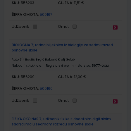
SKU:
CIJENA:
556203
11,51 €
ŠIFRA OMOTA:
500167
Udžbenik
Omot
BIOLOGIJA 7; radna bilježnica iz biologije za sedmi razred
osnovne škole
Autor(i):
Bastić Begić Bakarić Kralj Golub
Nakladnik:
ALFA d.d.
Registarski broj ministarstva:
5977-DOM
SKU:
CIJENA:
556209
12,00 €
ŠIFRA OMOTA:
500160
Udžbenik
Omot
FIZIKA OKO NAS 7; udžbenik fizike s dodatnim digitalnim
sadržajima u sedmom razredu osnovne škole