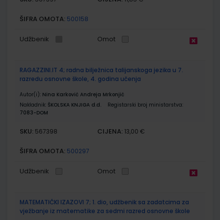
ŠIFRA OMOTA:
500158
Udžbenik
Omot
RAGAZZINI.IT 4; radna bilježnica talijanskoga jezika u 7.
razredu osnovne škole, 4. godina učenja
Autor(i):
Nina Karković Andreja Mrkonjić
Nakladnik:
ŠKOLSKA KNJIGA d.d.
Registarski broj ministarstva:
7083-DOM
SKU:
CIJENA:
567398
13,00 €
ŠIFRA OMOTA:
500297
Udžbenik
Omot
MATEMATIČKI IZAZOVI 7; 1. dio, udžbenik sa zadatcima za
vježbanje iz matematike za sedmi razred osnovne škole