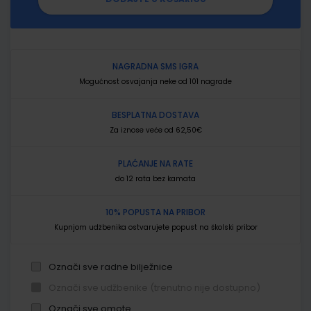
NAGRADNA SMS IGRA
Mogućnost osvajanja neke od 101 nagrade
BESPLATNA DOSTAVA
Za iznose veće od 62,50€
PLAĆANJE NA RATE
do 12 rata bez kamata
10% POPUSTA NA PRIBOR
Kupnjom udžbenika ostvarujete popust na školski pribor
Označi sve radne bilježnice
Označi sve udžbenike (trenutno nije dostupno)
Označi sve omote