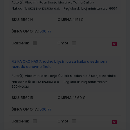
Autor(i):
Vladimir Paar Sanja Martinko Tanja Ćulibrk
Nakladnik:
ŠKOLSKA KNJIGA d.d.
Registarski broj ministarstva:
6004
SKU:
CIJENA:
556214
11,51 €
ŠIFRA OMOTA:
500177
Udžbenik
Omot
FIZIKA OKO NAS 7; radna bilježnica za fiziku u sedmom
razredu osnovne škole
Autor(i):
Vladimir Paar Tanja Ćulibrk Mladen Klaić Sanja Martinko
Nakladnik:
ŠKOLSKA KNJIGA d.d.
Registarski broj ministarstva:
6004-DOM
SKU:
CIJENA:
556215
13,60 €
ŠIFRA OMOTA:
500177
Udžbenik
Omot