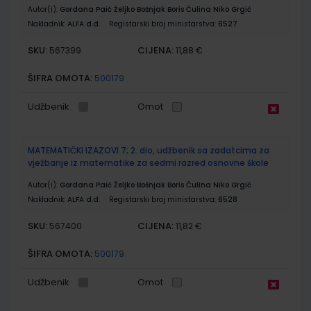
Autor(i):
Gordana Paić Željko Bošnjak Boris Čulina Niko Grgić
Nakladnik:
ALFA d.d.
Registarski broj ministarstva:
6527
SKU:
CIJENA:
567399
11,88 €
ŠIFRA OMOTA:
500179
Udžbenik
Omot
MATEMATIČKI IZAZOVI 7; 2. dio, udžbenik sa zadatcima za
vježbanje iz matematike za sedmi razred osnovne škole
Autor(i):
Gordana Paić Željko Bošnjak Boris Čulina Niko Grgić
Nakladnik:
ALFA d.d.
Registarski broj ministarstva:
6528
SKU:
CIJENA:
567400
11,82 €
ŠIFRA OMOTA:
500179
Udžbenik
Omot