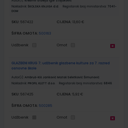
Autor(i):
Krešimir Erdelja Igor Stojaković
Nakladnik:
ŠKOLSKA KNJIGA d.d.
Registarski broj ministarstva:
7041-
DOM
SKU:
CIJENA:
567422
13,60 €
ŠIFRA OMOTA:
500163
Udžbenik
Omot
GLAZBENI KRUG 7; udžbenik glazbene kulture za 7. razred
osnovne škole
Autor(i):
Ambruš-Kiš Janković Matoš Seletković Šimunović
Nakladnik:
PROFIL KLETT d.o.o.
Registarski broj ministarstva:
6846
SKU:
CIJENA:
567425
5,92 €
ŠIFRA OMOTA:
500285
Udžbenik
Omot