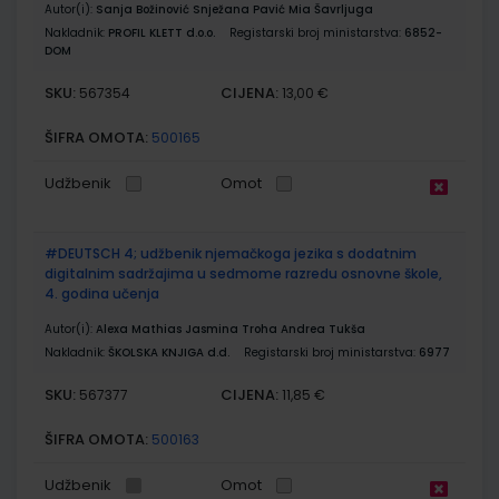
Autor(i):
Sanja Božinović Snježana Pavić Mia Šavrljuga
Nakladnik:
PROFIL KLETT d.o.o.
Registarski broj ministarstva:
6852-
DOM
SKU:
CIJENA:
567354
13,00 €
ŠIFRA OMOTA:
500165
Udžbenik
Omot
#DEUTSCH 4; udžbenik njemačkoga jezika s dodatnim
digitalnim sadržajima u sedmome razredu osnovne škole,
4. godina učenja
Autor(i):
Alexa Mathias Jasmina Troha Andrea Tukša
Nakladnik:
ŠKOLSKA KNJIGA d.d.
Registarski broj ministarstva:
6977
SKU:
CIJENA:
567377
11,85 €
ŠIFRA OMOTA:
500163
Udžbenik
Omot