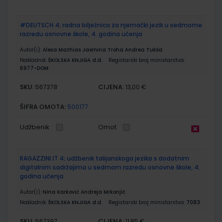
#DEUTSCH 4; radna bilježnica za njemački jezik u sedmome
razredu osnovne škole, 4. godina učenja
Autor(i):
Alexa Mathias Jasmina Troha Andrea Tukša
Nakladnik:
ŠKOLSKA KNJIGA d.d.
Registarski broj ministarstva:
6977-DOM
SKU:
CIJENA:
567378
13,00 €
ŠIFRA OMOTA:
500177
Udžbenik
Omot
RAGAZZINI.IT 4; udžbenik talijanskoga jezika s dodatnim
digitalnim sadržajima u sedmom razredu osnovne škole, 4.
godina učenja
Autor(i):
Nina Karković Andreja Mrkonjić
Nakladnik:
ŠKOLSKA KNJIGA d.d.
Registarski broj ministarstva:
7083
SKU:
CIJENA:
567397
11,85 €