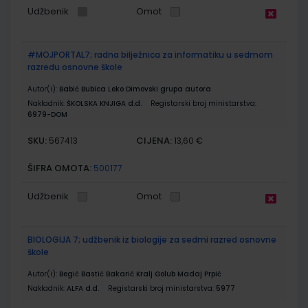
Udžbenik
Omot
#MOJPORTAL7; radna bilježnica za informatiku u sedmom
razredu osnovne škole
Autor(i):
Babić Bubica Leko Dimovski grupa autora
Nakladnik:
ŠKOLSKA KNJIGA d.d.
Registarski broj ministarstva:
6979-DOM
SKU:
CIJENA:
567413
13,60 €
ŠIFRA OMOTA:
500177
Udžbenik
Omot
BIOLOGIJA 7; udžbenik iz biologije za sedmi razred osnovne
škole
Autor(i):
Begić Bastić Bakarić Kralj Golub Madaj Prpić
Nakladnik:
ALFA d.d.
Registarski broj ministarstva:
5977