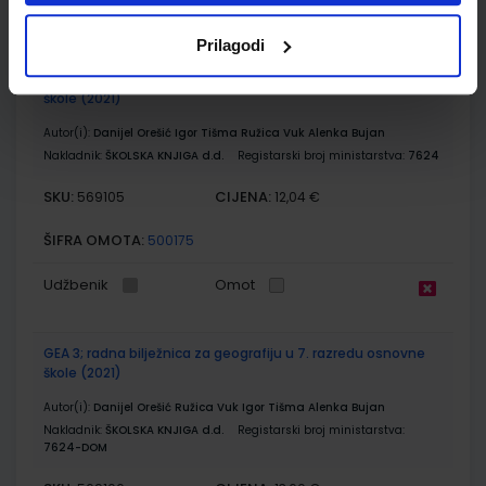
Udžbenik
Omot
Prilagodi
GEA 3; udžbenik geografije u sedmom razredu osnovne
škole (2021)
Autor(i):
Danijel Orešić Igor Tišma Ružica Vuk Alenka Bujan
Nakladnik:
ŠKOLSKA KNJIGA d.d.
Registarski broj ministarstva:
7624
SKU:
CIJENA:
569105
12,04 €
ŠIFRA OMOTA:
500175
Udžbenik
Omot
GEA 3; radna bilježnica za geografiju u 7. razredu osnovne
škole (2021)
Autor(i):
Danijel Orešić Ružica Vuk Igor Tišma Alenka Bujan
Nakladnik:
ŠKOLSKA KNJIGA d.d.
Registarski broj ministarstva:
7624-DOM