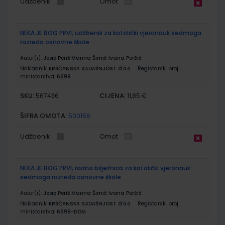
Udžbenik
Omot
NEKA JE BOG PRVI; udžbenik za katolički vjeronauk sedmoga
razreda osnovne škole
Autor(i):
Josip Periš Marina Šimić Ivana Perčić
Nakladnik:
KRŠĆANSKA SADAŠNJOST d.o.o.
Registarski broj
ministarstva:
6699
SKU:
CIJENA:
567436
11,85 €
ŠIFRA OMOTA:
500156
Udžbenik
Omot
NEKA JE BOG PRVI; radna bilježnica za katolički vjeronauk
sedmoga razreda osnovne škole
Autor(i):
Josip Periš Marina Šimić Ivana Perčić
Nakladnik:
KRŠĆANSKA SADAŠNJOST d.o.o.
Registarski broj
ministarstva:
6699-DOM