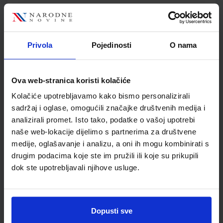
KEMIJA 7; udžbenik iz kemije za sedmi razred osnovne škole
Autor(i):
Mamić Mrvoš-Sermek Peradinović Ribarić
Nakladnik:
ALFA d.d.
Registarski broj ministarstva:
6086
Privola
Pojedinosti
O nama
SKU:
CIJENA:
556218
11,51 €
Ova web-stranica koristi kolačiće
ŠIFRA OMOTA:
500160
Kolačiće upotrebljavamo kako bismo personalizirali
Udžbenik
Omot
sadržaj i oglase, omogućili značajke društvenih medija i
analizirali promet. Isto tako, podatke o vašoj upotrebi
naše web-lokacije dijelimo s partnerima za društvene
KEMIJA 7; radna bilježnica iz kemije za sedmi razred
osnovne škole
medije, oglašavanje i analizu, a oni ih mogu kombinirati s
drugim podacima koje ste im pružili ili koje su prikupili
Autor(i):
Mamić Mrvoš-Sermeki Peradinović Ribarić
dok ste upotrebljavali njihove usluge.
Nakladnik:
ALFA d.d.
Registarski broj ministarstva:
6086-DOM
SKU:
CIJENA:
556482
12,00 €
ŠIFRA OMOTA:
500167
Dopusti sve