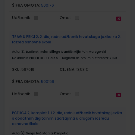
ŠIFRA OMOTA:
500176
Udžbenik
Omot
TRAG U PRIČI 2; 2. dio, radni udžbenik hrvatskoga jezika za 2.
razred osnovne škole
Autor(i):
Budinski Kolar Billege Ivančić Mijić Puh Malogorski
Nakladnik:
PROFIL KLETT d.o.o.
Registarski broj ministarstva:
7169
SKU:
CIJENA:
567019
13,53 €
ŠIFRA OMOTA:
500159
Udžbenik
Omot
PČELICA 2; komplet 1. i 2. dio, radni udžbenik hrvatskog jezika
s dodatnim digitalnim sadržajima u drugom razredu
osnovne škole
Autor(i):
Sonja Ivić Marija Krmpotić