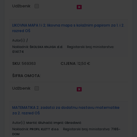
Udžbenik
LIKOVNA MAPA 1 i 2; likovna mapa s kolažnim papirom za 1. i 2.
razred OŠ
Autor(i):
/
Nakladnik:
ŠKOLSKA KNJIGA d.d.
Registarski broj ministarstva:
014174
SKU:
CIJENA:
569363
12,50 €
ŠIFRA OMOTA:
Udžbenik
MATEMATIKA 2; zadatci za dodatnu nastavu matematike
za 2. razred OŠ
Autor(i):
Martić Gluhačić Imprić Obradović
Nakladnik:
PROFIL KLETT d.o.o.
Registarski broj ministarstva:
7165-
DOM