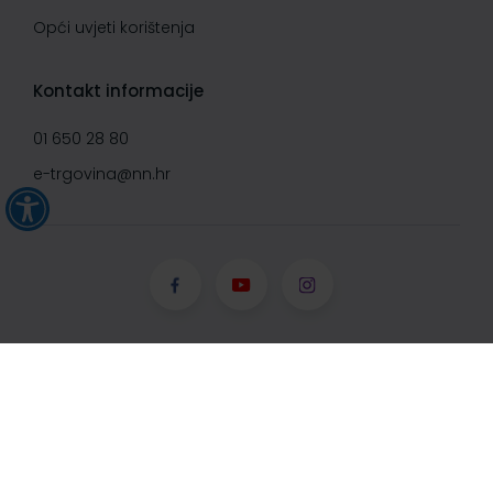
Opći uvjeti korištenja
Kontakt informacije
01 650 28 80
e-trgovina@nn.hr