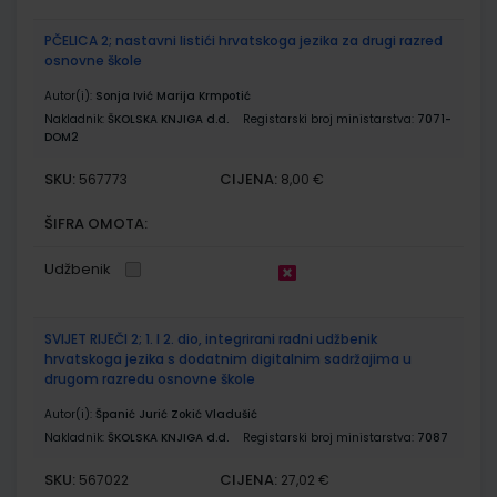
PČELICA 2; nastavni listići hrvatskoga jezika za drugi razred
osnovne škole
Autor(i):
Sonja Ivić Marija Krmpotić
Nakladnik:
ŠKOLSKA KNJIGA d.d.
Registarski broj ministarstva:
7071-
DOM2
SKU:
CIJENA:
567773
8,00 €
ŠIFRA OMOTA:
Udžbenik
SVIJET RIJEČI 2; 1. I 2. dio, integrirani radni udžbenik
hrvatskoga jezika s dodatnim digitalnim sadržajima u
drugom razredu osnovne škole
Autor(i):
Španić Jurić Zokić Vladušić
Nakladnik:
ŠKOLSKA KNJIGA d.d.
Registarski broj ministarstva:
7087
SKU:
CIJENA:
567022
27,02 €