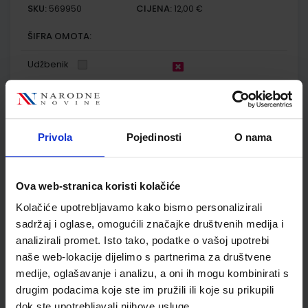
SKU:
CIJENA:
569950
12,00 €
ŠIFRA OMOTA:
Udžbenik
MOJA DOMENA 2; udžbenik iz informatike za drugi razred
osnovne škole
Privola
Pojedinosti
O nama
Autor(i):
Blaženka Rihter Karmen Toić Dlačić
Nakladnik:
ALFA d.d.
Registarski broj ministarstva:
6538
SKU:
CIJENA:
567077
10,80 €
Ova web-stranica koristi kolačiće
Kolačiće upotrebljavamo kako bismo personalizirali
ŠIFRA OMOTA:
500167
sadržaj i oglase, omogućili značajke društvenih medija i
Udžbenik
Omot
analizirali promet. Isto tako, podatke o vašoj upotrebi
naše web-lokacije dijelimo s partnerima za društvene
medije, oglašavanje i analizu, a oni ih mogu kombinirati s
MOJA DOMENA 2; radna bilježnica iz informatike za drugi
drugim podacima koje ste im pružili ili koje su prikupili
razred osnovne škole
dok ste upotrebljavali njihove usluge.