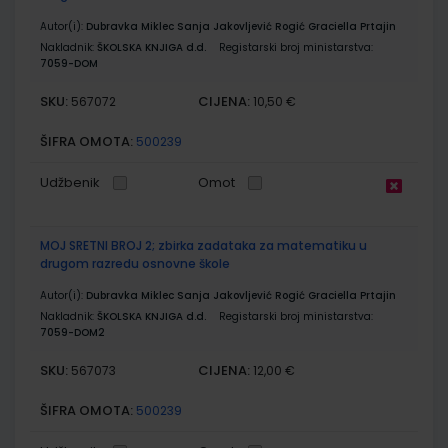
Autor(i):
Dubravka Miklec Sanja Jakovljević Rogić Graciella Prtajin
Nakladnik:
ŠKOLSKA KNJIGA d.d.
Registarski broj ministarstva:
7059-DOM
SKU:
CIJENA:
567072
10,50 €
ŠIFRA OMOTA:
500239
Udžbenik
Omot
MOJ SRETNI BROJ 2; zbirka zadataka za matematiku u
drugom razredu osnovne škole
Autor(i):
Dubravka Miklec Sanja Jakovljević Rogić Graciella Prtajin
Nakladnik:
ŠKOLSKA KNJIGA d.d.
Registarski broj ministarstva:
7059-DOM2
SKU:
CIJENA:
567073
12,00 €
ŠIFRA OMOTA:
500239