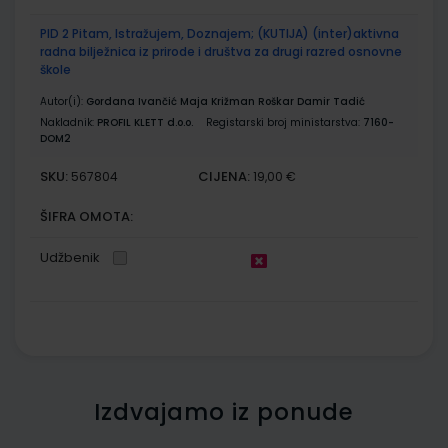
PID 2 Pitam, Istražujem, Doznajem; (KUTIJA) (inter)aktivna
radna bilježnica iz prirode i društva za drugi razred osnovne
škole
Autor(i):
Gordana Ivančić Maja Križman Roškar Damir Tadić
Nakladnik:
PROFIL KLETT d.o.o.
Registarski broj ministarstva:
7160-
DOM2
SKU:
CIJENA:
567804
19,00 €
ŠIFRA OMOTA:
Udžbenik
Izdvajamo iz ponude