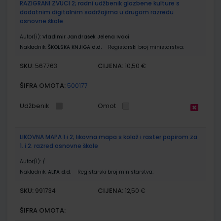
RAZIGRANI ZVUCI 2; radni udžbenik glazbene kulture s
dodatnim digitalnim sadržajima u drugom razredu
osnovne škole
Autor(i):
Vladimir Jandrašek Jelena Ivaci
Nakladnik:
ŠKOLSKA KNJIGA d.d.
Registarski broj ministarstva:
SKU:
CIJENA:
567763
10,50 €
ŠIFRA OMOTA:
500177
Udžbenik
Omot
LIKOVNA MAPA 1 i 2; likovna mapa s kolaž i raster papirom za
1. i 2. razred osnovne škole
Autor(i):
/
Nakladnik:
ALFA d.d.
Registarski broj ministarstva:
SKU:
CIJENA:
991734
12,50 €
ŠIFRA OMOTA: