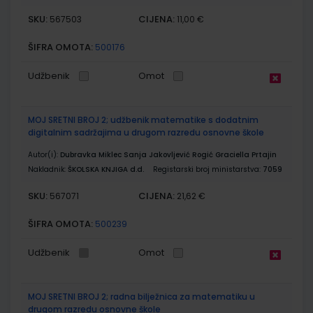
SKU:
CIJENA:
567503
11,00 €
ŠIFRA OMOTA:
500176
Udžbenik
Omot
MOJ SRETNI BROJ 2; udžbenik matematike s dodatnim
digitalnim sadržajima u drugom razredu osnovne škole
Autor(i):
Dubravka Miklec Sanja Jakovljević Rogić Graciella Prtajin
Nakladnik:
ŠKOLSKA KNJIGA d.d.
Registarski broj ministarstva:
7059
SKU:
CIJENA:
567071
21,62 €
ŠIFRA OMOTA:
500239
Udžbenik
Omot
MOJ SRETNI BROJ 2; radna bilježnica za matematiku u
drugom razredu osnovne škole