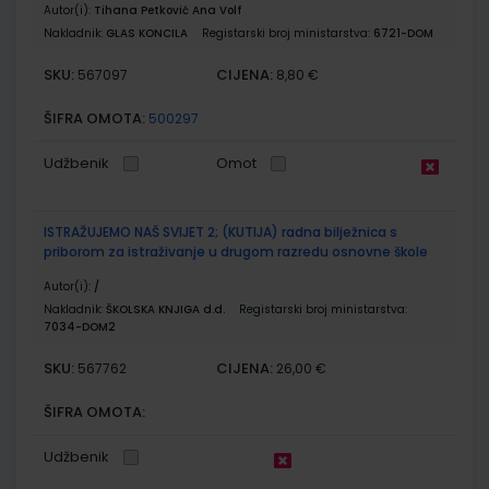
Autor(i):
Tihana Petković Ana Volf
Nakladnik:
GLAS KONCILA
Registarski broj ministarstva:
6721-DOM
SKU:
CIJENA:
567097
8,80 €
ŠIFRA OMOTA:
500297
Udžbenik
Omot
ISTRAŽUJEMO NAŠ SVIJET 2; (KUTIJA) radna bilježnica s
priborom za istraživanje u drugom razredu osnovne škole
Autor(i):
/
Nakladnik:
ŠKOLSKA KNJIGA d.d.
Registarski broj ministarstva:
7034-DOM2
SKU:
CIJENA:
567762
26,00 €
ŠIFRA OMOTA:
Udžbenik