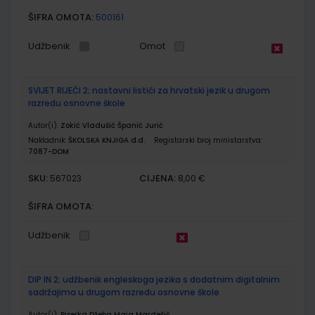
ŠIFRA OMOTA:
500161
Udžbenik
Omot
SVIJET RIJEČI 2; nastavni listići za hrvatski jezik u drugom
razredu osnovne škole
Autor(i):
Zokić Vladušić Španić Jurić
Nakladnik:
ŠKOLSKA KNJIGA d.d.
Registarski broj ministarstva:
7087-DOM
SKU:
CIJENA:
567023
8,00 €
ŠIFRA OMOTA:
Udžbenik
DIP IN 2; udžbenik engleskoga jezika s dodatnim digitalnim
sadržajima u drugom razredu osnovne škole
Autor(i):
Biserka Džeba Maja Mardešić