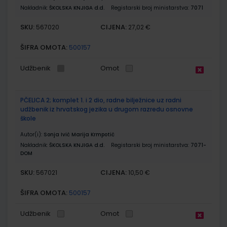
Nakladnik:
ŠKOLSKA KNJIGA d.d.
Registarski broj ministarstva:
7071
SKU:
CIJENA:
567020
27,02 €
ŠIFRA OMOTA:
500157
Udžbenik
Omot
PČELICA 2; komplet 1. i 2 dio, radne bilježnice uz radni
udžbenik iz hrvatskog jezika u drugom razredu osnovne
škole
Autor(i):
Sonja Ivić Marija Krmpotić
Nakladnik:
ŠKOLSKA KNJIGA d.d.
Registarski broj ministarstva:
7071-
DOM
SKU:
CIJENA:
567021
10,50 €
ŠIFRA OMOTA:
500157
Udžbenik
Omot