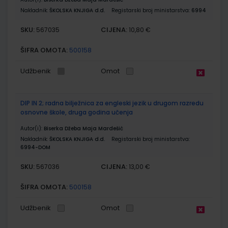
Nakladnik:
ŠKOLSKA KNJIGA d.d.
Registarski broj ministarstva:
6994
SKU:
CIJENA:
567035
10,80 €
ŠIFRA OMOTA:
500158
Udžbenik
Omot
DIP IN 2; radna bilježnica za engleski jezik u drugom razredu
osnovne škole, druga godina učenja
Autor(i):
Biserka Džeba Maja Mardešić
Nakladnik:
ŠKOLSKA KNJIGA d.d.
Registarski broj ministarstva:
6994-DOM
SKU:
CIJENA:
567036
13,00 €
ŠIFRA OMOTA:
500158
Udžbenik
Omot