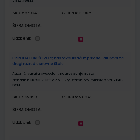
7034-DOM3
SKU:
CIJENA:
567094
10,00 €
ŠIFRA OMOTA:
Udžbenik
PRIRODA I DRUŠTVO 2; nastavni listići iz prirode i društva za
drugi razred osnovne škole
Autor(i):
Nataša Svoboda Arnautov Sanja Basta
Nakladnik:
PROFIL KLETT d.o.o.
Registarski broj ministarstva:
7160-
DOM
SKU:
CIJENA:
569453
9,00 €
ŠIFRA OMOTA:
Udžbenik