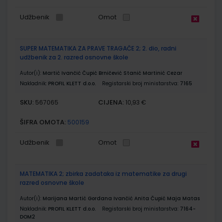
Udžbenik
Omot
SUPER MATEMATIKA ZA PRAVE TRAGAČE 2; 2. dio, radni
udžbenik za 2. razred osnovne škole
Autor(i):
Martić Ivančić Čupić Brničević Stanić Martinić Cezar
Nakladnik:
PROFIL KLETT d.o.o.
Registarski broj ministarstva:
7165
SKU:
CIJENA:
567065
10,93 €
ŠIFRA OMOTA:
500159
Udžbenik
Omot
MATEMATIKA 2; zbirka zadataka iz matematike za drugi
razred osnovne škole
Autor(i):
Marijana Martić Gordana Ivančić Anita Čupić Maja Matas
Nakladnik:
PROFIL KLETT d.o.o.
Registarski broj ministarstva:
7164-
DOM2