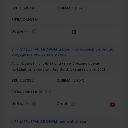
SKU:
CIJENA:
569849
8,00 €
ŠIFRA OMOTA:
Udžbenik
U PRIJATELJSTVU S BOGOM; udžbenik za katolički vjeronauk
drugoga razreda osnovne škole
Autor(i):
Josip Šimunović Tihana Petković Suzana Lipovac
Nakladnik:
GLAS KONCILA
Registarski broj ministarstva:
6721
SKU:
CIJENA:
567096
10,80 €
ŠIFRA OMOTA:
500297
Udžbenik
Omot
U PRIJATELJSTVU S BOGOM; radna bilježnica