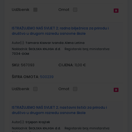
Udžbenik
Omot
ISTRAŽUJEMO NAŠ SVIJET 2; radna bilježnica za prirodu i
društvo u drugom razredu osnovne škole
Autor(i):
Tamara Kisovar Ivanda Alena Letina
Nakladnik:
ŠKOLSKA KNJIGA d.d.
Registarski broj ministarstva:
7034-DOM
SKU:
CIJENA:
567093
11,00 €
ŠIFRA OMOTA:
500239
Udžbenik
Omot
ISTRAŽUJEMO NAŠ SVIJET 2; nastavni listići za prirodu i
društvo u drugom razredu osnovne škole
Autor(i):
Stjepan Krajček
Nakladnik:
ŠKOLSKA KNJIGA d.d.
Registarski broj ministarstva: