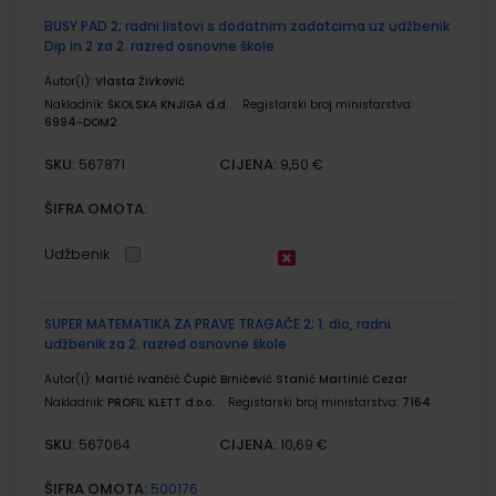
BUSY PAD 2; radni listovi s dodatnim zadatcima uz udžbenik
Dip in 2 za 2. razred osnovne škole
Autor(i):
Vlasta Živković
Nakladnik:
ŠKOLSKA KNJIGA d.d.
Registarski broj ministarstva:
6994-DOM2
SKU:
CIJENA:
567871
9,50 €
ŠIFRA OMOTA:
Udžbenik
SUPER MATEMATIKA ZA PRAVE TRAGAČE 2; 1. dio, radni
udžbenik za 2. razred osnovne škole
Autor(i):
Martić Ivančić Čupić Brničević Stanić Martinić Cezar
Nakladnik:
PROFIL KLETT d.o.o.
Registarski broj ministarstva:
7164
SKU:
CIJENA:
567064
10,69 €
ŠIFRA OMOTA:
500176