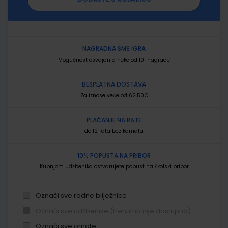
NAGRADNA SMS IGRA
Mogućnost osvajanja neke od 101 nagrade
BESPLATNA DOSTAVA
Za iznose veće od 62,50€
PLAĆANJE NA RATE
do 12 rata bez kamata
10% POPUSTA NA PRIBOR
Kupnjom udžbenika ostvarujete popust na školski pribor
Označi sve radne bilježnice
Označi sve udžbenike (trenutno nije dostupno)
Označi sve omote