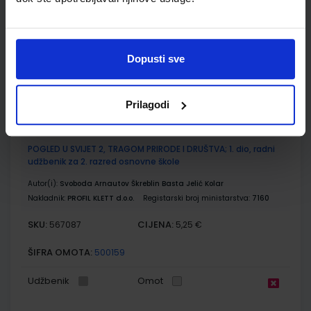
Autor(i):
Blaženka Rihter Karmen Toić Dlačić
Nakladnik:
ALFA d.d.
Registarski broj ministarstva:
6538-DOM
SKU:
CIJENA:
567078
9,50 €
Dopusti sve
ŠIFRA OMOTA:
500160
Prilagodi
Udžbenik
Omot
POGLED U SVIJET 2, TRAGOM PRIRODE I DRUŠTVA; 1. dio, radni
udžbenik za 2. razred osnovne škole
Autor(i):
Svoboda Arnautov Škreblin Basta Jelić Kolar
Nakladnik:
PROFIL KLETT d.o.o.
Registarski broj ministarstva:
7160
SKU:
CIJENA:
567087
5,25 €
ŠIFRA OMOTA:
500159
Udžbenik
Omot