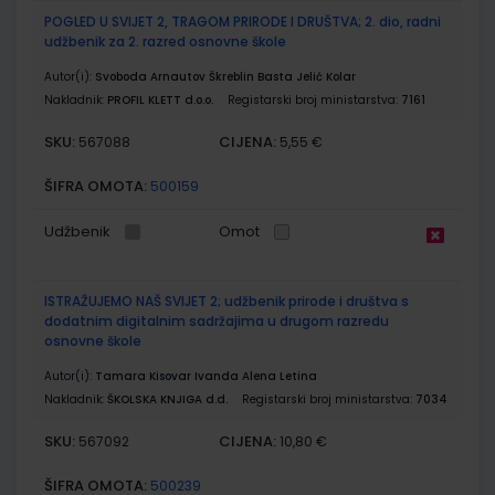
POGLED U SVIJET 2, TRAGOM PRIRODE I DRUŠTVA; 2. dio, radni
udžbenik za 2. razred osnovne škole
Autor(i):
Svoboda Arnautov Škreblin Basta Jelić Kolar
Nakladnik:
PROFIL KLETT d.o.o.
Registarski broj ministarstva:
7161
SKU:
CIJENA:
567088
5,55 €
ŠIFRA OMOTA:
500159
Udžbenik
Omot
ISTRAŽUJEMO NAŠ SVIJET 2; udžbenik prirode i društva s
dodatnim digitalnim sadržajima u drugom razredu
osnovne škole
Autor(i):
Tamara Kisovar Ivanda Alena Letina
Nakladnik:
ŠKOLSKA KNJIGA d.d.
Registarski broj ministarstva:
7034
SKU:
CIJENA:
567092
10,80 €
ŠIFRA OMOTA:
500239