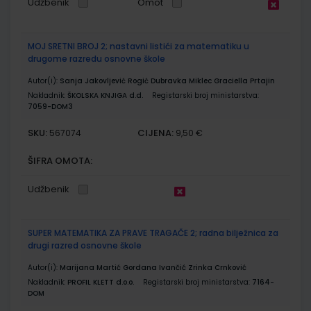
Udžbenik
Omot
MOJ SRETNI BROJ 2; nastavni listići za matematiku u
drugome razredu osnovne škole
Autor(i):
Sanja Jakovljević Rogić Dubravka Miklec Graciella Prtajin
Nakladnik:
ŠKOLSKA KNJIGA d.d.
Registarski broj ministarstva:
7059-DOM3
SKU:
CIJENA:
567074
9,50 €
ŠIFRA OMOTA:
Udžbenik
SUPER MATEMATIKA ZA PRAVE TRAGAČE 2; radna bilježnica za
drugi razred osnovne škole
Autor(i):
Marijana Martić Gordana Ivančić Zrinka Crnković
Nakladnik:
PROFIL KLETT d.o.o.
Registarski broj ministarstva:
7164-
DOM