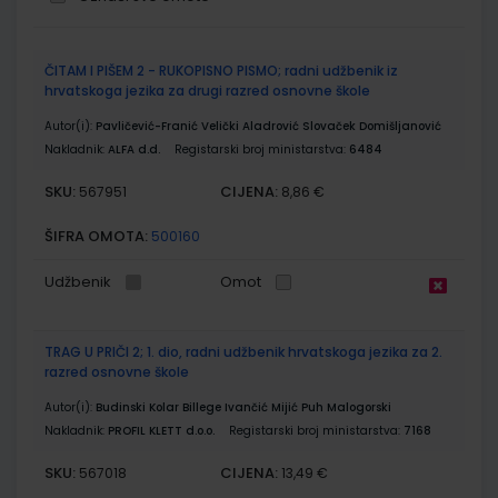
Grupirani
ČITAM I PIŠEM 2 - RUKOPISNO PISMO; radni udžbenik iz
proizvodi
hrvatskoga jezika za drugi razred osnovne škole
Autor(i):
Pavličević-Franić Velički Aladrović Slovaček Domišljanović
Nakladnik:
ALFA d.d.
Registarski broj ministarstva:
6484
SKU:
CIJENA:
567951
8,86 €
ŠIFRA OMOTA:
500160
Udžbenik
Omot
TRAG U PRIČI 2; 1. dio, radni udžbenik hrvatskoga jezika za 2.
razred osnovne škole
Autor(i):
Budinski Kolar Billege Ivančić Mijić Puh Malogorski
Nakladnik:
PROFIL KLETT d.o.o.
Registarski broj ministarstva:
7168
SKU:
CIJENA:
567018
13,49 €