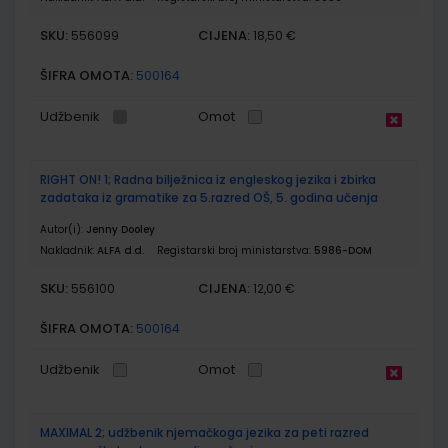
SKU:
CIJENA:
556099
18,50 €
ŠIFRA OMOTA:
500164
Udžbenik
Omot
RIGHT ON! 1; Radna bilježnica iz engleskog jezika i zbirka
zadataka iz gramatike za 5.razred OŠ, 5. godina učenja
Autor(i):
Jenny Dooley
Nakladnik:
ALFA d.d.
Registarski broj ministarstva:
5986-DOM
SKU:
CIJENA:
556100
12,00 €
ŠIFRA OMOTA:
500164
Udžbenik
Omot
MAXIMAL 2; udžbenik njemačkoga jezika za peti razred