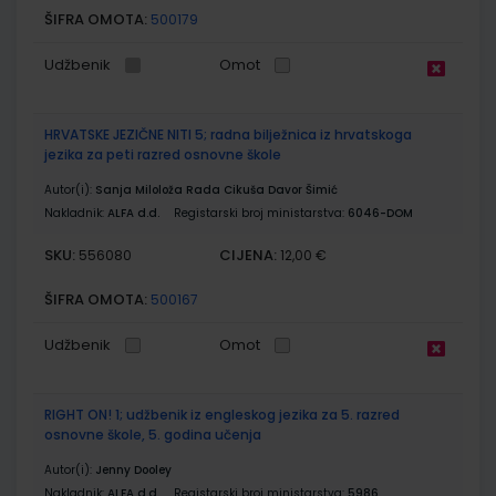
ŠIFRA OMOTA:
500179
Udžbenik
Omot
HRVATSKE JEZIČNE NITI 5; radna bilježnica iz hrvatskoga
jezika za peti razred osnovne škole
Autor(i):
Sanja Miloloža Rada Cikuša Davor Šimić
Nakladnik:
ALFA d.d.
Registarski broj ministarstva:
6046-DOM
SKU:
CIJENA:
556080
12,00 €
ŠIFRA OMOTA:
500167
Udžbenik
Omot
RIGHT ON! 1; udžbenik iz engleskog jezika za 5. razred
osnovne škole, 5. godina učenja
Autor(i):
Jenny Dooley
Nakladnik:
ALFA d.d.
Registarski broj ministarstva:
5986