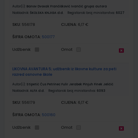
Autor(i):
Banov Dvoxak Frančišković Ivančić grupa autora
Nakladnik:
ŠKOLSKA KNJIGA d.d.
Registarski broj ministarstva:
6027
SKU:
CIJENA:
556178
6,17 €
ŠIFRA OMOTA:
500177
Udžbenik
Omot
LIKOVNA AVANTURA 5; udžbenik iz likovne kulture za peti
razred osnovne škole
Autor(i):
Stipetić Čus Petrinec Fulir Jerabek Pinjuh Finek Jeličić
Nakladnik:
ALFA d.d.
Registarski broj ministarstva:
6093
SKU:
CIJENA:
556179
6,17 €
ŠIFRA OMOTA:
500160
Udžbenik
Omot