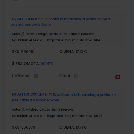
Grupirani
HRVATSKA RIJEČ 5; čitanka iz hrvatskoga jezika za peti
proizvodi
razred osnovne škole
Autor(i):
Bežen Vešligaj Katić Dilica Randić Đorđević
Nakladnik:
ALFA d.d.
Registarski broj ministarstva:
6046
SKU:
CIJENA:
556081
17,10 €
ŠIFRA OMOTA:
500179
Udžbenik
Omot
HRVATSKE JEZIČNE NITI 5; udžbenik iz hrvatskoga jezika za
peti razred osnovne škole
Autor(i):
Miloloža Cikuša Šimić Petrović
Nakladnik:
ALFA d.d.
Registarski broj ministarstva:
6045
SKU:
CIJENA:
556079
13,71 €