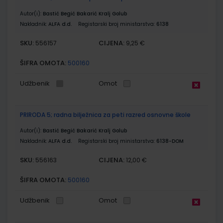
Autor(i):
Bastić Begić Bakarić Kralj Golub
Nakladnik:
ALFA d.d.
Registarski broj ministarstva:
6138
SKU:
CIJENA:
556157
9,25 €
ŠIFRA OMOTA:
500160
Udžbenik
Omot
PRIRODA 5; radna bilježnica za peti razred osnovne škole
Autor(i):
Bastić Begić Bakarić Kralj Golub
Nakladnik:
ALFA d.d.
Registarski broj ministarstva:
6138-DOM
SKU:
CIJENA:
556163
12,00 €
ŠIFRA OMOTA:
500160
Udžbenik
Omot