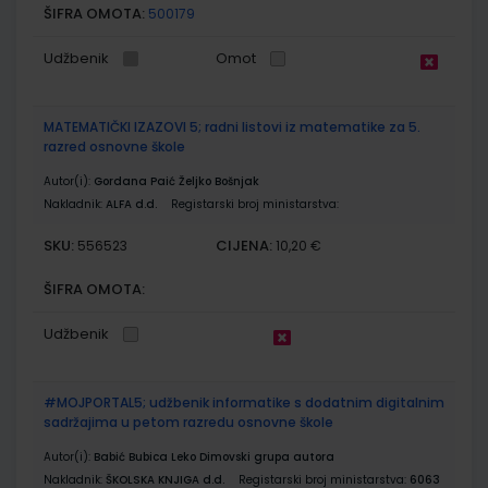
ŠIFRA OMOTA:
500179
Udžbenik
Omot
MATEMATIČKI IZAZOVI 5; radni listovi iz matematike za 5.
razred osnovne škole
Autor(i):
Gordana Paić Željko Bošnjak
Nakladnik:
ALFA d.d.
Registarski broj ministarstva:
SKU:
CIJENA:
556523
10,20 €
ŠIFRA OMOTA:
Udžbenik
#MOJPORTAL5; udžbenik informatike s dodatnim digitalnim
sadržajima u petom razredu osnovne škole
Autor(i):
Babić Bubica Leko Dimovski grupa autora
Nakladnik:
ŠKOLSKA KNJIGA d.d.
Registarski broj ministarstva:
6063