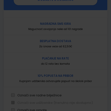
NAGRADNA SMS IGRA
Mogućnost osvajanja neke od 101 nagrade
BESPLATNA DOSTAVA
Za iznose veće od 62,50€
PLAĆANJE NA RATE
do 12 rata bez kamata
10% POPUSTA NA PRIBOR
Kupnjom udžbenika ostvarujete popust na školski pribor
Označi sve radne bilježnice
Označi sve udžbenike (trenutno nije dostupno)
Označi sve omote