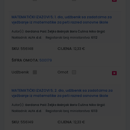
MATEMATIČKI IZAZOVI 5; 1. dio, udžbenik sa zadatcima za
vježbanje iz matematike za peti razred osnovne škole
Autor(i):
Gordana Paić Željko Bošnjak Boris Čulina Niko Grgić
Nakladnik:
ALFA d.d.
Registarski broj ministarstva:
6112
SKU:
CIJENA:
556148
12,33 €
ŠIFRA OMOTA:
500179
Udžbenik
Omot
MATEMATIČKI IZAZOVI 5; 2. dio, udžbenik sa zadatcima za
vježbanje iz matematike za peti razred osnovne škole
Autor(i):
Gordana Paić Željko Bošnjak Boris Čulina Niko Grgić
Nakladnik:
ALFA d.d.
Registarski broj ministarstva:
6113
SKU:
CIJENA:
556149
12,33 €