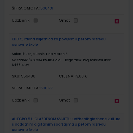
ŠIFRA OMOTA:
500431
Udžbenik
Omot
KLIO 5; radna bilježnica za povijest u petom razredu
osnovne škole
Autor(i):
Sonja Banić Tina Matanić
Nakladnik:
ŠKOLSKA KNJIGA d.d.
Registarski broj ministarstva:
6468-DOM
SKU:
CIJENA:
556486
13,60 €
ŠIFRA OMOTA:
500177
Udžbenik
Omot
ALLEGRO 5 U GLAZBENOM SVIJETU; udžbenik glazbene kulture
s dodatnim digitalnim sadržajima u petom razredu
osnovne škole