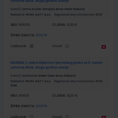
osnovne škole, druga godina učenja
Autor(i):
Motta Krulak-Kempisty Brass Glđck Klobučar
Nakladnik:
PROFIL KLETT d.o.o.
Registarski broj ministarstva:
6133
SKU:
CIJENA:
556130
12,33 €
ŠIFRA OMOTA:
500178
Udžbenik
Omot
MAXIMAL 2; radna bilježnica njemačkog jezika za 5. razred
osnovne škole, druga godina učenja
Autor(i):
Katharina Weber Šober Brass Klobučar
Nakladnik:
PROFIL KLETT d.o.o.
Registarski broj ministarstva:
6133-
DOM
SKU:
CIJENA:
556131
13,00 €
ŠIFRA OMOTA:
500178
Udžbenik
Omot