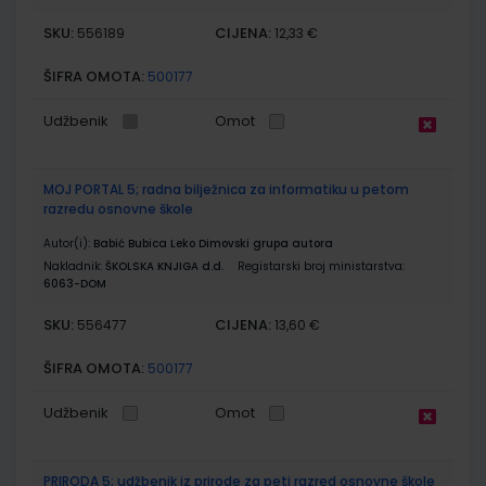
SKU:
CIJENA:
556189
12,33 €
ŠIFRA OMOTA:
500177
Udžbenik
Omot
MOJ PORTAL 5; radna bilježnica za informatiku u petom
razredu osnovne škole
Autor(i):
Babić Bubica Leko Dimovski grupa autora
Nakladnik:
ŠKOLSKA KNJIGA d.d.
Registarski broj ministarstva:
6063-DOM
SKU:
CIJENA:
556477
13,60 €
ŠIFRA OMOTA:
500177
Udžbenik
Omot
PRIRODA 5; udžbenik iz prirode za peti razred osnovne škole