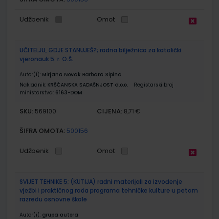
Udžbenik
Omot
UČITELJU, GDJE STANUJEŠ?; radna bilježnica za katolički
vjeronauk 5. r. O.Š.
Autor(i):
Mirjana Novak Barbara Sipina
Nakladnik:
KRŠĆANSKA SADAŠNJOST d.o.o.
Registarski broj
ministarstva:
6163-DOM
SKU:
CIJENA:
569100
8,71 €
ŠIFRA OMOTA:
500156
Udžbenik
Omot
SVIJET TEHNIKE 5; (KUTIJA) radni materijali za izvođenje
vježbi i praktičnog rada programa tehničke kulture u petom
razredu osnovne škole
Autor(i):
grupa autora