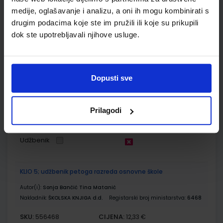
medije, oglašavanje i analizu, a oni ih mogu kombinirati s
Udžbenik
Omot
drugim podacima koje ste im pružili ili koje su prikupili
dok ste upotrebljavali njihove usluge.
GEA 1; nastavni listići za samovrednovanje i razumijevanje
geografskih vještina
Autor(i):
Goran Dragičević
Dopusti sve
Nakladnik:
ŠKOLSKA KNJIGA d.d.
Registarski broj ministarstva:
SKU:
CIJENA:
556521
12,00 €
Prilagodi
ŠIFRA OMOTA:
Udžbenik
KLIO 5; udžbenik petoga razreda osnovne škole
Autor(i):
Sonja Bančić Tina Matanić
Nakladnik:
ŠKOLSKA KNJIGA d.d.
Registarski broj ministarstva:
6468
SKU:
CIJENA:
556468
12,33 €