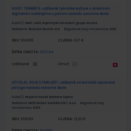
SVIJET TEHNIKE 5; udžbenik tehničke kulture s dodatnim
digitalnim sadržajima u petom razredu osnovne škole
Autor(i):
Delić Jukić Koprivnjak Kovačević grupa autora
Nakladnik:
ŠKOLSKA KNJIGA d.d.
Registarski broj ministarstva:
6161
SKU:
CIJENA:
556185
6,17 €
ŠIFRA OMOTA:
500744
Udžbenik
Omot
UČITELJU, GDJE STANUJEŠ?; udžbenik za katolički vjeronauk
petoga razreda osnovne škole
Autor(i):
Mirjana Novak Barbara Sipina
Nakladnik:
KRŠĆANSKA SADAŠNJOST d.o.o.
Registarski broj
ministarstva:
6163
SKU:
CIJENA:
556193
12,33 €
ŠIFRA OMOTA:
500156