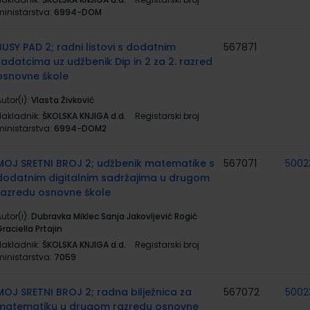
ministarstva:
6994-DOM
BUSY PAD 2; radni listovi s dodatnim
567871
zadatcima uz udžbenik Dip in 2 za 2. razred
osnovne škole
utor(i):
Vlasta Živković
Nakladnik:
ŠKOLSKA KNJIGA d.d.
Registarski broj
ministarstva:
6994-DOM2
MOJ SRETNI BROJ 2; udžbenik matematike s
567071
5002
dodatnim digitalnim sadržajima u drugom
razredu osnovne škole
utor(i):
Dubravka Miklec Sanja Jakovljević Rogić
raciella Prtajin
Nakladnik:
ŠKOLSKA KNJIGA d.d.
Registarski broj
ministarstva:
7059
MOJ SRETNI BROJ 2; radna bilježnica za
567072
5002
matematiku u drugom razredu osnovne