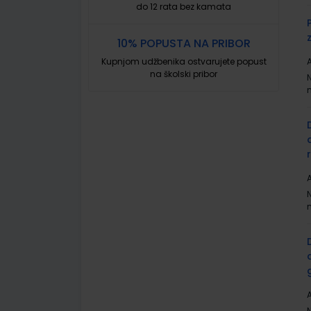
do 12 rata bez kamata
10% POPUSTA NA PRIBOR
Kupnjom udžbenika ostvarujete popust
A
na školski pribor
A
A