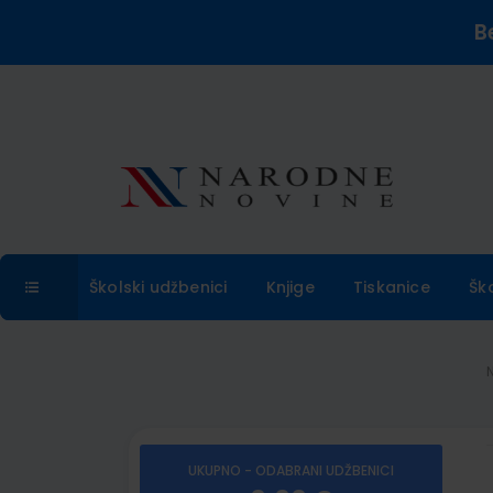
B
Školski udžbenici
Knjige
Tiskanice
Šk
UKUPNO - ODABRANI UDŽBENICI