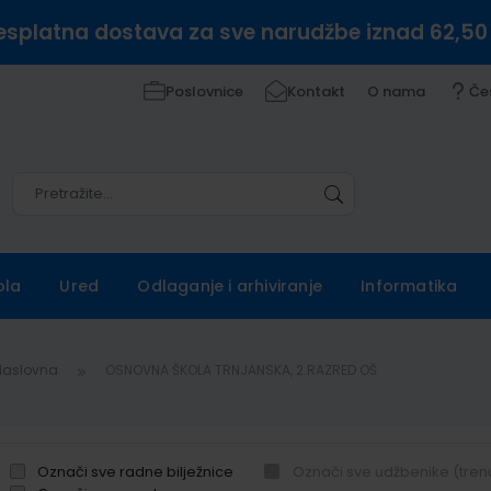
esplatna dostava za sve narudžbe iznad 62,50
Poslovnice
Kontakt
O nama
Če
Pretražite
Pretražite
ola
Ured
Odlaganje i arhiviranje
Informatika
Naslovna
OSNOVNA ŠKOLA TRNJANSKA, 2.RAZRED OŠ
Označi sve radne bilježnice
Označi sve udžbenike (tren