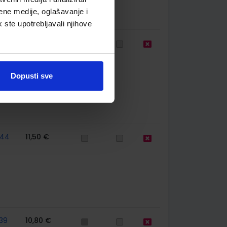
ene medije, oglašavanje i
k ste upotrebljavali njihove
39
10,80 €
Dopusti sve
744
11,50 €
39
10,80 €