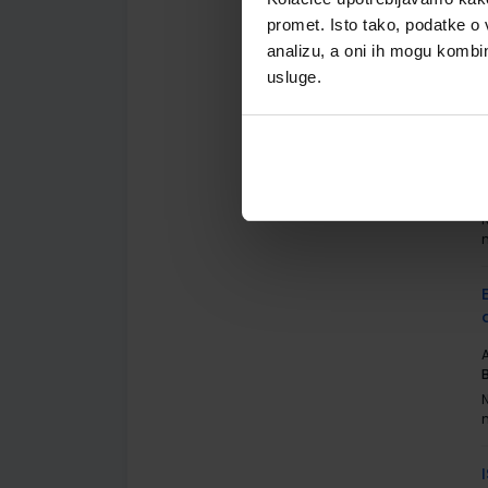
promet. Isto tako, podatke o 
analizu, a oni ih mogu kombini
usluge.
A
A