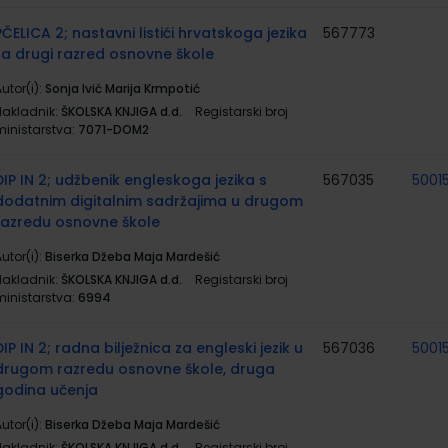
PČELICA 2; nastavni listići hrvatskoga jezika
567773
za drugi razred osnovne škole
utor(i):
Sonja Ivić Marija Krmpotić
Nakladnik:
ŠKOLSKA KNJIGA d.d.
Registarski broj
ministarstva:
7071-DOM2
DIP IN 2; udžbenik engleskoga jezika s
567035
5001
dodatnim digitalnim sadržajima u drugom
razredu osnovne škole
utor(i):
Biserka Džeba Maja Mardešić
Nakladnik:
ŠKOLSKA KNJIGA d.d.
Registarski broj
ministarstva:
6994
DIP IN 2; radna bilježnica za engleski jezik u
567036
5001
drugom razredu osnovne škole, druga
godina učenja
utor(i):
Biserka Džeba Maja Mardešić
Nakladnik:
ŠKOLSKA KNJIGA d.d.
Registarski broj