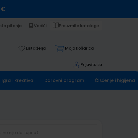
 €
sta pitanja
Vodiči
Preuzmite kataloge
Lista želja
Moja košarica
Prijavite se
Igra i kreativa
Darovni program
Čišćenje i higijena
utno nije dostupno)