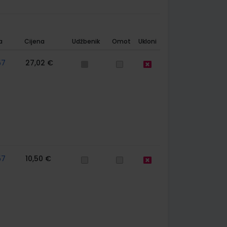
a
Cijena
Udžbenik
Omot
Ukloni
57
27,02 €
57
10,50 €