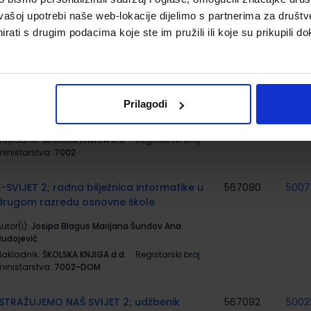
Nakladnik:
ŠKOLSKA KNJIGA d.d.
Registarski broj
vašoj upotrebi naše web-lokacije dijelimo s partnerima za društv
ministarstva:
7059-DOM3
rati s drugim podacima koje ste im pružili ili koje su prikupili do
E-SVIJET 2; radni udžbenik informatike s
567079
5002
dodatnim digitalnim sadržajima u drugom
razredu osnovne škole
Prilagodi
utor(i):
Blagus Ljubić Klemše Flisar Odorčić Ružić
Mihočka
Nakladnik:
ŠKOLSKA KNJIGA d.d.
Registarski broj
ministarstva:
7002
E-SVIJET 2; radna bilježnica informatike u
567080
500
drugom razredu osnovne škole
utor(i):
Josipa Blagus Marijana Šundov Ana
Budojević
Nakladnik:
ŠKOLSKA KNJIGA d.d.
Registarski broj
ministarstva:
7002-DOM
ISTRAŽUJEMO NAŠ SVIJET 2; udžbenik
567092
5002