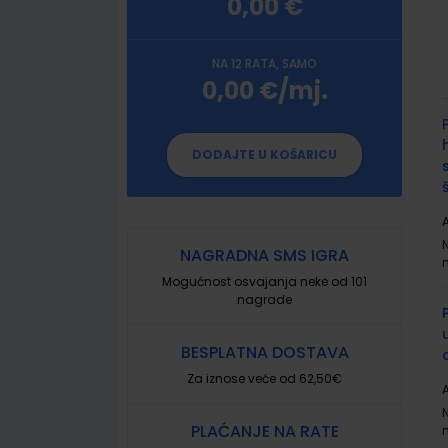
0,00 €
NA 12 RATA, SAMO
0,00 €/mj.
G
p
DODAJTE U KOŠARICU
A
NAGRADNA SMS IGRA
Mogućnost osvajanja neke od 101
nagrade
BESPLATNA DOSTAVA
Za iznose veće od 62,50€
A
PLAĆANJE NA RATE