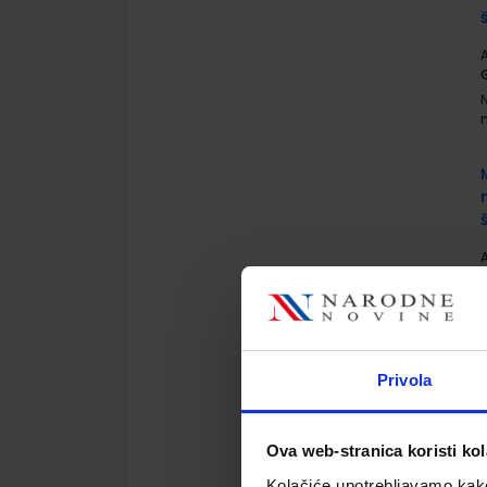
A
G
A
G
Privola
Ova web-stranica koristi kol
A
G
Kolačiće upotrebljavamo kako 