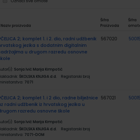
Označi sve omote
Šifra
Šifra
Naziv proizvoda
Proizvoda
omot
rupirani
roizvodi
PČELICA 2; komplet 1. i 2. dio, radni udžbenik
567020
5001
hrvatskog jezika s dodatnim digitalnim
sadržajima u drugom razredu osnovne
škole
utor(i):
Sonja Ivić Marija Krmpotić
Nakladnik:
ŠKOLSKA KNJIGA d.d.
Registarski broj
ministarstva:
7071
PČELICA 2; komplet 1. i 2 dio, radne bilježnice
567021
5001
uz radni udžbenik iz hrvatskog jezika u
drugom razredu osnovne škole
utor(i):
Sonja Ivić Marija Krmpotić
Nakladnik:
ŠKOLSKA KNJIGA d.d.
Registarski broj
ministarstva:
7071-DOM