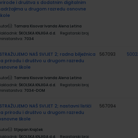
prirode i društva s dodatnim digitalnim
sadržajima u drugom razredu osnovne
škole
utor(i):
Tamara Kisovar Ivanda Alena Letina
Nakladnik:
ŠKOLSKA KNJIGA d.d.
Registarski broj
ministarstva:
7034
ISTRAŽUJEMO NAŠ SVIJET 2; radna bilježnica
567093
5002
za prirodu i društvo u drugom razredu
osnovne škole
utor(i):
Tamara Kisovar Ivanda Alena Letina
Nakladnik:
ŠKOLSKA KNJIGA d.d.
Registarski broj
ministarstva:
7034-DOM
ISTRAŽUJEMO NAŠ SVIJET 2; nastavni listići
567094
za prirodu i društvo u drugom razredu
osnovne škole
utor(i):
Stjepan Krajček
Nakladnik:
ŠKOLSKA KNJIGA d.d.
Registarski broj