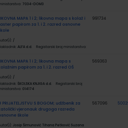
ministarstva:
7034-DOM3
LIKOVNA MAPA 1 i 2; likovna mapa s kolaž i
991734
raster papirom za 1. i 2. razred osnovne
škole
utor(i):
/
Nakladnik:
ALFA d.d.
Registarski broj ministarstva:
LIKOVNA MAPA 1 i 2; likovna mapa s
569363
kolažnim papirom za 1. i 2. razred OŠ
utor(i):
/
Nakladnik:
ŠKOLSKA KNJIGA d.d.
Registarski broj
ministarstva:
014174
U PRIJATELJSTVU S BOGOM; udžbenik za
567096
5002
katolički vjeronauk drugoga razreda
osnovne škole
utor(i):
Josip Šimunović Tihana Petković Suzana