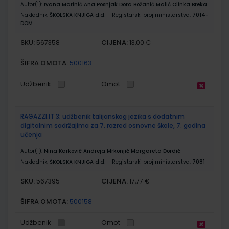
Autor(i):
Ivana Marinić Ana Posnjak Dora Božanić Malić Olinka Breka
Nakladnik:
ŠKOLSKA KNJIGA d.d.
Registarski broj ministarstva:
7014-
DOM
SKU:
CIJENA:
567358
13,00 €
ŠIFRA OMOTA:
500163
Udžbenik
Omot
RAGAZZI.IT 3; udžbenik talijanskog jezika s dodatnim
digitalnim sadržajima za 7. razred osnovne škole, 7. godina
učenja
Autor(i):
Nina Karković Andreja Mrkonjić Margareta Đordić
Nakladnik:
ŠKOLSKA KNJIGA d.d.
Registarski broj ministarstva:
7081
SKU:
CIJENA:
567395
17,77 €
ŠIFRA OMOTA:
500158
Udžbenik
Omot