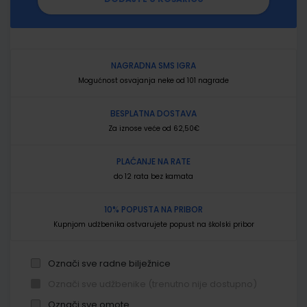
NAGRADNA SMS IGRA
Mogućnost osvajanja neke od 101 nagrade
BESPLATNA DOSTAVA
Za iznose veće od 62,50€
PLAĆANJE NA RATE
do 12 rata bez kamata
10% POPUSTA NA PRIBOR
Kupnjom udžbenika ostvarujete popust na školski pribor
Označi sve radne bilježnice
Označi sve udžbenike (trenutno nije dostupno)
Označi sve omote