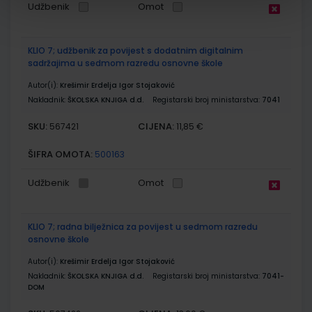
Udžbenik
Omot
KLIO 7; udžbenik za povijest s dodatnim digitalnim
sadržajima u sedmom razredu osnovne škole
Autor(i):
Krešimir Erdelja Igor Stojaković
Nakladnik:
ŠKOLSKA KNJIGA d.d.
Registarski broj ministarstva:
7041
SKU:
CIJENA:
567421
11,85 €
ŠIFRA OMOTA:
500163
Udžbenik
Omot
KLIO 7; radna bilježnica za povijest u sedmom razredu
osnovne škole
Autor(i):
Krešimir Erdelja Igor Stojaković
Nakladnik:
ŠKOLSKA KNJIGA d.d.
Registarski broj ministarstva:
7041-
DOM