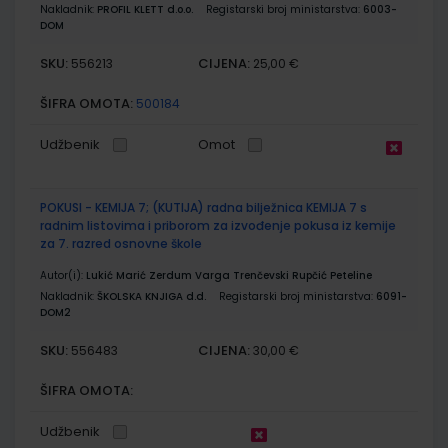
Nakladnik:
PROFIL KLETT d.o.o.
Registarski broj ministarstva:
6003-
DOM
SKU:
CIJENA:
556213
25,00 €
ŠIFRA OMOTA:
500184
Udžbenik
Omot
POKUSI - KEMIJA 7; (KUTIJA) radna bilježnica KEMIJA 7 s
radnim listovima i priborom za izvođenje pokusa iz kemije
za 7. razred osnovne škole
Autor(i):
Lukić Marić Zerdum Varga Trenčevski Rupčić Peteline
Nakladnik:
ŠKOLSKA KNJIGA d.d.
Registarski broj ministarstva:
6091-
DOM2
SKU:
CIJENA:
556483
30,00 €
ŠIFRA OMOTA:
Udžbenik