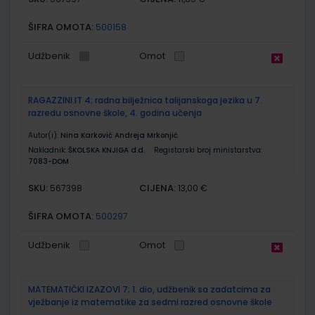
ŠIFRA OMOTA:
500158
Udžbenik
Omot
RAGAZZINI.IT 4; radna bilježnica talijanskoga jezika u 7.
razredu osnovne škole, 4. godina učenja
Autor(i):
Nina Karković Andreja Mrkonjić
Nakladnik:
ŠKOLSKA KNJIGA d.d.
Registarski broj ministarstva:
7083-DOM
SKU:
CIJENA:
567398
13,00 €
ŠIFRA OMOTA:
500297
Udžbenik
Omot
MATEMATIČKI IZAZOVI 7; 1. dio, udžbenik sa zadatcima za
vježbanje iz matematike za sedmi razred osnovne škole