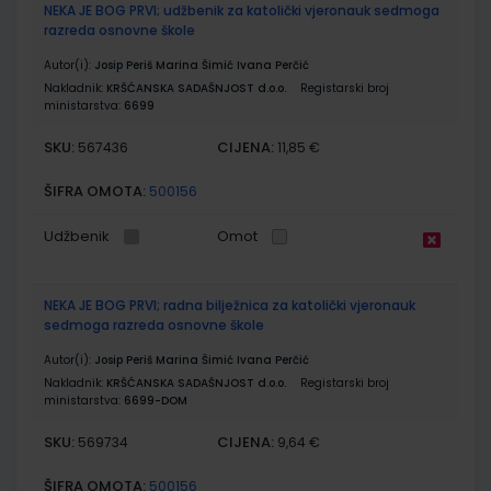
NEKA JE BOG PRVI; udžbenik za katolički vjeronauk sedmoga
razreda osnovne škole
Autor(i):
Josip Periš Marina Šimić Ivana Perčić
Nakladnik:
KRŠĆANSKA SADAŠNJOST d.o.o.
Registarski broj
ministarstva:
6699
SKU:
CIJENA:
567436
11,85 €
ŠIFRA OMOTA:
500156
Udžbenik
Omot
NEKA JE BOG PRVI; radna bilježnica za katolički vjeronauk
sedmoga razreda osnovne škole
Autor(i):
Josip Periš Marina Šimić Ivana Perčić
Nakladnik:
KRŠĆANSKA SADAŠNJOST d.o.o.
Registarski broj
ministarstva:
6699-DOM
SKU:
CIJENA:
569734
9,64 €
ŠIFRA OMOTA:
500156