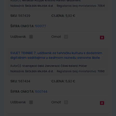
Autor(i):
Miroslav Huzjak Kristina Horvat-Blažinović
Nakladnik:
ŠKOLSKA KNJIGA d.d.
Registarski broj ministarstva:
7064
SKU:
CIJENA:
567429
5,92 €
ŠIFRA OMOTA:
500177
Udžbenik
Omot
SVIJET TEHNIKE 7; udžbenik za tehničku kulturu s dodatnim
digitalnim sadržajima u sedmom razredu osnovne škole
Autor(i):
Stanojević Delić Zenzerović Čikeš Kolarić Ptičar
Nakladnik:
ŠKOLSKA KNJIGA d.d.
Registarski broj ministarstva:
7090
SKU:
CIJENA:
567434
5,92 €
ŠIFRA OMOTA:
500744
Udžbenik
Omot