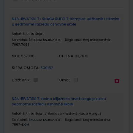
Grupirani
NAŠ HRVATSKI 7 i SNAGA RIJEČI 7; komplet udžbenik i čitanka
proizvodi
u sedmome razredu osnovne škole
Autor(i):
Anita Šojat
Nakladnik:
ŠKOLSKA KNJIGA d.d.
Registarski broj ministarstva:
7067;7068
SKU:
CIJENA:
567338
23,70 €
ŠIFRA OMOTA:
500157
Udžbenik
Omot
NAŠ HRVATSKI 7; radna bilježnica hrvatskoga jezika u
sedmome razredu osnovne škole
Autor(i):
Anita Šojat Vjekoslava Hrastović Nada Marguš
Nakladnik:
ŠKOLSKA KNJIGA d.d.
Registarski broj ministarstva:
7067-DOM