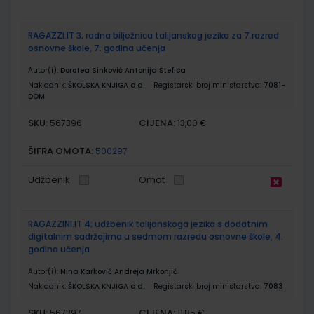
RAGAZZI.IT 3; radna bilježnica talijanskog jezika za 7.razred
osnovne škole, 7. godina učenja
Autor(i):
Dorotea Sinković Antonija Štefica
Nakladnik:
ŠKOLSKA KNJIGA d.d.
Registarski broj ministarstva:
7081-
DOM
SKU:
CIJENA:
567396
13,00 €
ŠIFRA OMOTA:
500297
Udžbenik
Omot
RAGAZZINI.IT 4; udžbenik talijanskoga jezika s dodatnim
digitalnim sadržajima u sedmom razredu osnovne škole, 4.
godina učenja
Autor(i):
Nina Karković Andreja Mrkonjić
Nakladnik:
ŠKOLSKA KNJIGA d.d.
Registarski broj ministarstva:
7083
SKU:
CIJENA:
567397
11,85 €