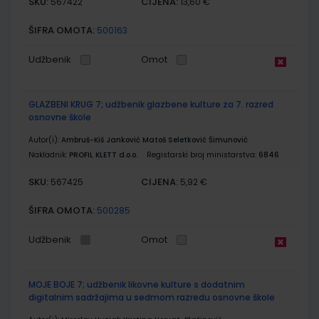
SKU:
CIJENA:
567422
13,60 €
ŠIFRA OMOTA:
500163
Udžbenik
Omot
GLAZBENI KRUG 7; udžbenik glazbene kulture za 7. razred
osnovne škole
Autor(i):
Ambruš-Kiš Janković Matoš Seletković Šimunović
Nakladnik:
PROFIL KLETT d.o.o.
Registarski broj ministarstva:
6846
SKU:
CIJENA:
567425
5,92 €
ŠIFRA OMOTA:
500285
Udžbenik
Omot
MOJE BOJE 7; udžbenik likovne kulture s dodatnim
digitalnim sadržajima u sedmom razredu osnovne škole