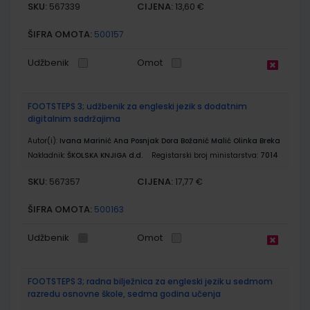
SKU:
CIJENA:
567339
13,60 €
ŠIFRA OMOTA:
500157
Udžbenik
Omot
FOOTSTEPS 3; udžbenik za engleski jezik s dodatnim
digitalnim sadržajima
Autor(i):
Ivana Marinić Ana Posnjak Dora Božanić Malić Olinka Breka
Nakladnik:
ŠKOLSKA KNJIGA d.d.
Registarski broj ministarstva:
7014
SKU:
CIJENA:
567357
17,77 €
ŠIFRA OMOTA:
500163
Udžbenik
Omot
FOOTSTEPS 3; radna bilježnica za engleski jezik u sedmom
razredu osnovne škole, sedma godina učenja