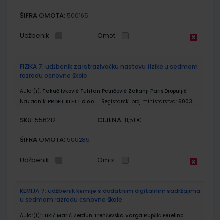
ŠIFRA OMOTA:
500165
Udžbenik
Omot
FIZIKA 7; udžbenik za istrazivačku nastavu fizike u sedmom
razredu osnovne škole
Autor(i):
Takač Ivković Tuhtan Petričević Zakanji Paris Dropuljić
Nakladnik:
PROFIL KLETT d.o.o.
Registarski broj ministarstva:
6003
SKU:
CIJENA:
556212
11,51 €
ŠIFRA OMOTA:
500285
Udžbenik
Omot
KEMIJA 7; udžbenik kemije s dodatnim digitalnim sadržajima
u sedmom razredu osnovne škole
Autor(i):
Lukić Marić Zerdun Trenčevska Varga Rupčić Petelinc