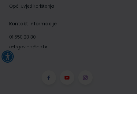
Opći uvjeti korištenja
Kontakt informacije
01 650 28 80
e-trgovina@nn.hr
© Narodne novine d.d. 2008-