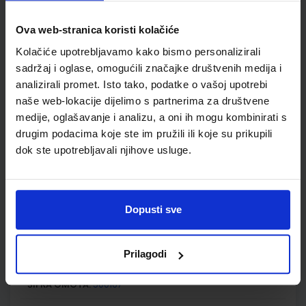
MOJA ZEMLJA 3; udžbenik iz geografije za sedmi razred
osnovne škole
Ova web-stranica koristi kolačiće
Autor(i):
Kožul Krpes Samardžić Vukelić
Kolačiće upotrebljavamo kako bismo personalizirali
Nakladnik:
ALFA d.d.
Registarski broj ministarstva:
7272
sadržaj i oglase, omogućili značajke društvenih medija i
SKU:
CIJENA:
analizirali promet. Isto tako, podatke o vašoj upotrebi
569101
12,04 €
naše web-lokacije dijelimo s partnerima za društvene
ŠIFRA OMOTA:
500167
medije, oglašavanje i analizu, a oni ih mogu kombinirati s
drugim podacima koje ste im pružili ili koje su prikupili
Udžbenik
Omot
dok ste upotrebljavali njihove usluge.
MOJA ZEMLJA 3; radna bilježnica iz geografije za sedmi
razred osnovne škole
Dopusti sve
Autor(i):
Kožul Krpes Samardžić Vukelić
Nakladnik:
ALFA d.d.
Registarski broj ministarstva:
7272-DOM
Prilagodi
SKU:
CIJENA:
569102
12,00 €
ŠIFRA OMOTA:
500167