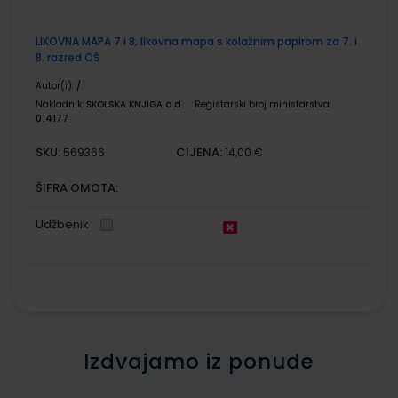
LIKOVNA MAPA 7 i 8; likovna mapa s kolažnim papirom za 7. i
8. razred OŠ
Autor(i):
/
Nakladnik:
ŠKOLSKA KNJIGA d.d.
Registarski broj ministarstva:
014177
SKU:
CIJENA:
569366
14,00 €
ŠIFRA OMOTA:
Udžbenik
Izdvajamo iz ponude