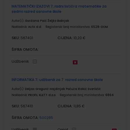
MATEMATIČKI IZAZOVI 7; radni listići iz matematike za
sedmi razred osnovne škole
Autor(i):
Gordana Paić Željko Bošnjak
Nakladnik:
ALFA d.d.
Registarski broj ministarstva:
6528-DOM
SKU:
CIJENA:
567401
10,20 €
ŠIFRA OMOTA:
Udžbenik
INFORMATIKA 7; udžbenik za 7. razred osnovne škole
Autor(i):
Deljac Gregurić Hajdinjak Počuča Rakić Svetličić
Nakladnik:
PROFIL KLETT d.o.o.
Registarski broj ministarstva:
6864
SKU:
CIJENA:
567410
11,85 €
ŠIFRA OMOTA:
500285
Udžbenik
Omot