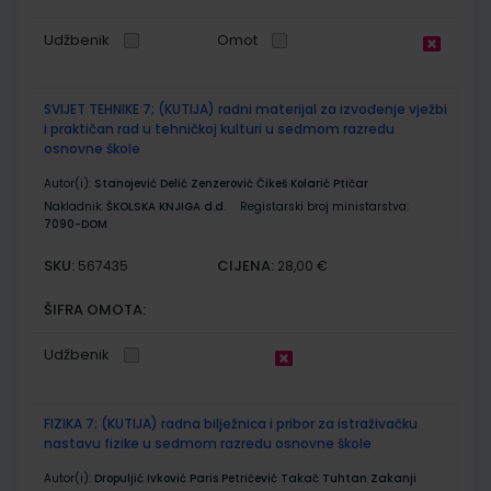
Udžbenik
Omot
SVIJET TEHNIKE 7; (KUTIJA) radni materijal za izvođenje vježbi
i praktičan rad u tehničkoj kulturi u sedmom razredu
osnovne škole
Autor(i):
Stanojević Delić Zenzerović Čikeš Kolarić Ptičar
Nakladnik:
ŠKOLSKA KNJIGA d.d.
Registarski broj ministarstva:
7090-DOM
SKU:
CIJENA:
567435
28,00 €
ŠIFRA OMOTA:
Udžbenik
FIZIKA 7; (KUTIJA) radna bilježnica i pribor za istraživačku
nastavu fizike u sedmom razredu osnovne škole
Autor(i):
Dropuljić Ivković Paris Petričević Takač Tuhtan Zakanji