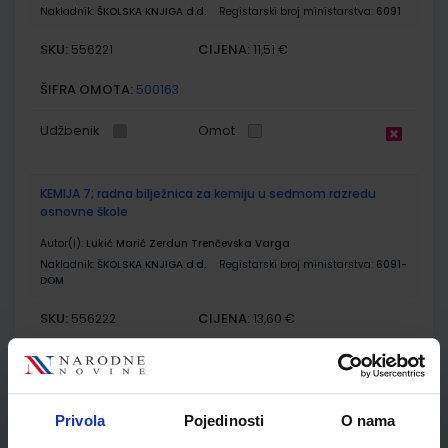
Nakladnik:
ŠKOLSKA KNJIGA d.d.
Registarski broj ministarstva:
6091
SKU:
CIJENA:
556221
11,51 €
ŠIFRA OMOTA:
500163
Udžbenik
Omot
KEMIJA 7; radna bilježnica za kemiju u sedmom razredu
osnovne škole
Autor(i):
Lukić Marić Zerdun Trenčevska Varga
Nakladnik:
ŠKOLSKA KNJIGA d.d.
Registarski broj ministarstva:
6091-
DOM
SKU:
CIJENA:
556222
13,60 €
ŠIFRA OMOTA:
500163
Udžbenik
Omot
Privola
Pojedinosti
O nama