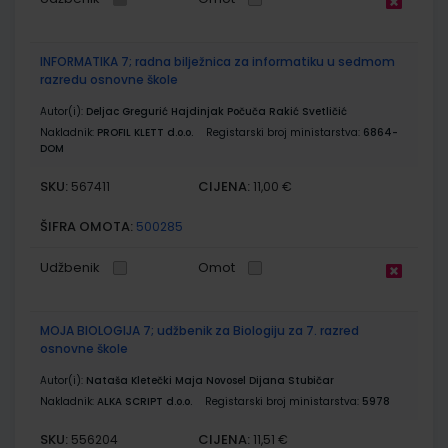
INFORMATIKA 7; radna bilježnica za informatiku u sedmom
razredu osnovne škole
Autor(i):
Deljac Gregurić Hajdinjak Počuča Rakić Svetličić
Nakladnik:
PROFIL KLETT d.o.o.
Registarski broj ministarstva:
6864-
DOM
SKU:
CIJENA:
567411
11,00 €
ŠIFRA OMOTA:
500285
Udžbenik
Omot
MOJA BIOLOGIJA 7; udžbenik za Biologiju za 7. razred
osnovne škole
Autor(i):
Nataša Kletečki Maja Novosel Dijana Stubičar
Nakladnik:
ALKA SCRIPT d.o.o.
Registarski broj ministarstva:
5978
SKU:
CIJENA:
556204
11,51 €