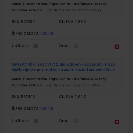
Autor(i):
Gordana Paić Željko Bošnjak Boris Čulina Niko Grgić
Nakladnik:
ALFA d.d.
Registarski broj ministarstva:
6527
SKU:
CIJENA:
567399
11,88 €
ŠIFRA OMOTA:
500179
Udžbenik
Omot
MATEMATIČKI IZAZOVI 7; 2. dio, udžbenik sa zadatcima za
vježbanje iz matematike za sedmi razred osnovne škole
Autor(i):
Gordana Paić Željko Bošnjak Boris Čulina Niko Grgić
Nakladnik:
ALFA d.d.
Registarski broj ministarstva:
6528
SKU:
CIJENA:
567400
11,82 €
ŠIFRA OMOTA:
500179
Udžbenik
Omot